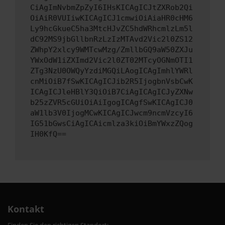
CiAgImNvbmZpZyI6IHsKICAgICJtZXRob2Qi
OiAiR0VUIiwKICAgICJ1cmwiOiAiaHR0cHM6
Ly9hcGkueC5ha3MtcHJvZC5hdWRhcmlzLm5l
dC92MS9jbGllbnRzLzIzMTAvd2Vic2l0ZS12
ZWhpY2xlcy9WMTcwMzg/ZmllbGQ9aW50ZXJu
YWxOdW1iZXImd2Vic2l0ZT02MTcyOGNmOTI1
ZTg3NzU0OWQyYzdiMGQiLAogICAgImhlYWRl
cnMiOiB7fSwKICAgICJib2R5IjogbnVsbCwK
ICAgICJleHBlY3QiOiB7CiAgICAgICJyZXNw
b25zZVR5cGUiOiAiIgogICAgfSwKICAgICJ0
aW1lb3V0IjogMCwKICAgICJwcm9ncmVzcyI6
IG51bGwsCiAgICAicmlza3kiOiBmYWxzZQog
IH0KfQ==
Kontakt