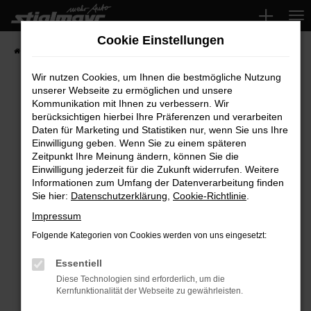
Zum
Hauptinhalt
Cookie Einstellungen
springen
Startseite
Fahrzeuge
Wir nutzen Cookies, um Ihnen die bestmögliche Nutzung
unserer Webseite zu ermöglichen und unsere
Kommunikation mit Ihnen zu verbessern. Wir
Fehler: Network Error
berücksichtigen hierbei Ihre Präferenzen und verarbeiten
Daten für Marketing und Statistiken nur, wenn Sie uns Ihre
Beim Laden ist ein Fehler aufgetreten.
Einwilligung geben. Wenn Sie zu einem späteren
Hier sind ein paar Tipps, die dir helfen können:
Zeitpunkt Ihre Meinung ändern, können Sie die
Einwilligung jederzeit für die Zukunft widerrufen. Weitere
Überprüfe deine Firewall und deine
Informationen zum Umfang der Datenverarbeitung finden
Sie hier:
Datenschutzerklärung
,
Cookie-Richtlinie
.
Internetverbindung.
Laden andere Webseiten, zum Beispiel deine
Impressum
Suchmaschine?
Folgende Kategorien von Cookies werden von uns eingesetzt:
Prüfe deine Browsererweiterungen.
Manche Erweiterungen, wie Werbeblocker,
Essentiell
können das Laden bestimmter Seiten
Diese Technologien sind erforderlich, um die
Kernfunktionalität der Webseite zu gewährleisten.
verhindern. Funktioniert die Seite in einem
anderen Browser oder in einem privaten