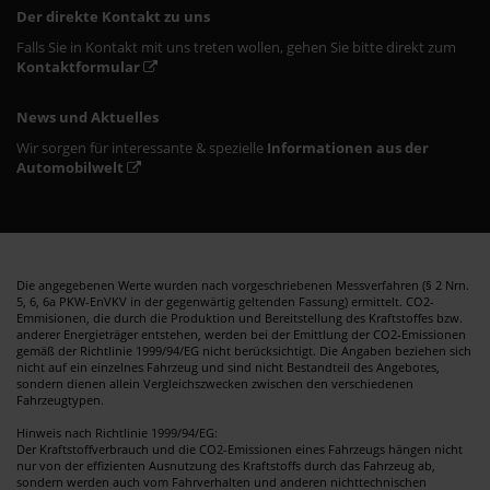
Der direkte Kontakt zu uns
Falls Sie in Kontakt mit uns treten wollen, gehen Sie bitte direkt zum
Kontaktformular
News und Aktuelles
Wir sorgen für interessante & spezielle
Informationen aus der
Automobilwelt
Die angegebenen Werte wurden nach vorgeschriebenen Messverfahren (§ 2 Nrn.
5, 6, 6a PKW-EnVKV in der gegenwärtig geltenden Fassung) ermittelt. CO2-
Emmisionen, die durch die Produktion und Bereitstellung des Kraftstoffes bzw.
anderer Energieträger entstehen, werden bei der Emittlung der CO2-Emissionen
gemäß der Richtlinie 1999/94/EG nicht berücksichtigt. Die Angaben beziehen sich
nicht auf ein einzelnes Fahrzeug und sind nicht Bestandteil des Angebotes,
sondern dienen allein Vergleichszwecken zwischen den verschiedenen
Fahrzeugtypen.
Hinweis nach Richtlinie 1999/94/EG:
Der Kraftstoffverbrauch und die CO2-Emissionen eines Fahrzeugs hängen nicht
nur von der effizienten Ausnutzung des Kraftstoffs durch das Fahrzeug ab,
sondern werden auch vom Fahrverhalten und anderen nichttechnischen