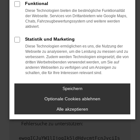
Funktional
Fenster?
Diese Technologien bieten die bestmögliche Funktionalität
Starte dein Gerät neu.
der Webseite. Services von Drittanbietern wie Google Maps,
Chats, Fahrzeugbewertungssystem und weitere werden
Das kann manchmal helfen, vorübergehende
aktiviert.
Probleme zu beheben.
Stelle sicher, dass dein Browser und dein
Statistik und Marketing
Betriebssystem auf dem neuesten Stand
Diese Technologien ermöglichen es uns, die Nutzung der
sind.
Webseite zu analysieren, um die Leistung zu messen und zu
verbessern. Zudem werden Technologien eingesetzt, die von
Veraltete Software birgt nicht nur ein
dritten Werbetreibenden verwendet werden, um Sie auf
Sicherheitsrisiko, sondern kann auch dazu
anderen Webseiten zu verfolgen und um Anzeigen zu
führen, dass bestimmte Funktionen nicht mehr
schalten, die für Ihre Interessen relevant sind.
unterstützt werden.
Wende dich an den Webseitenbetreiber.
Speichern
Wenn du alle oben genannten Schritte versucht
Optionale Cookies ablehnen
hast, kontaktiere uns bitte. Wir werden
versuchen, das Problem zu beheben. Du kannst
Alle akzeptieren
uns diesen Text schicken, um uns bei der
Fehlersuche zu unterstützen:
ewogICJuYW1lIjogIk5ldHdvcmtFcnJvciIs