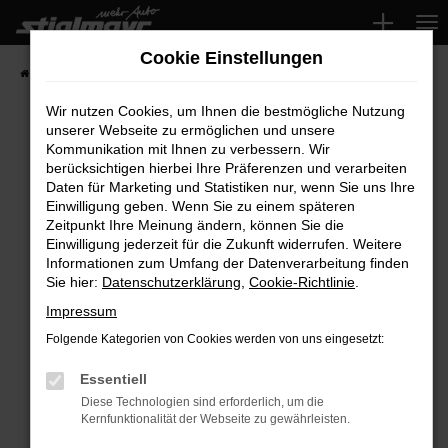
Zum
Hauptinhalt
Cookie Einstellungen
springen
Startseite
Fahrzeuge
Wir nutzen Cookies, um Ihnen die bestmögliche Nutzung
unserer Webseite zu ermöglichen und unsere
Kommunikation mit Ihnen zu verbessern. Wir
Fehler: Network Error
berücksichtigen hierbei Ihre Präferenzen und verarbeiten
Daten für Marketing und Statistiken nur, wenn Sie uns Ihre
Beim Laden ist ein Fehler aufgetreten.
Einwilligung geben. Wenn Sie zu einem späteren
Hier sind ein paar Tipps, die dir helfen können:
Zeitpunkt Ihre Meinung ändern, können Sie die
Einwilligung jederzeit für die Zukunft widerrufen. Weitere
Überprüfe deine Firewall und deine
Informationen zum Umfang der Datenverarbeitung finden
Sie hier:
Datenschutzerklärung
,
Cookie-Richtlinie
.
Internetverbindung.
Laden andere Webseiten, zum Beispiel deine
Impressum
Suchmaschine?
Folgende Kategorien von Cookies werden von uns eingesetzt:
Prüfe deine Browsererweiterungen.
Manche Erweiterungen, wie Werbeblocker,
Essentiell
können das Laden bestimmter Seiten
Diese Technologien sind erforderlich, um die
Kernfunktionalität der Webseite zu gewährleisten.
verhindern. Funktioniert die Seite in einem
anderen Browser oder in einem privaten