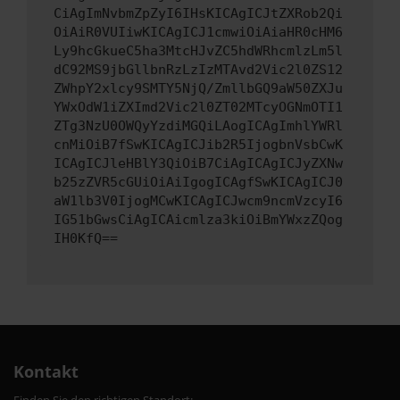
CiAgImNvbmZpZyI6IHsKICAgICJtZXRob2Qi
OiAiR0VUIiwKICAgICJ1cmwiOiAiaHR0cHM6
Ly9hcGkueC5ha3MtcHJvZC5hdWRhcmlzLm5l
dC92MS9jbGllbnRzLzIzMTAvd2Vic2l0ZS12
ZWhpY2xlcy9SMTY5NjQ/ZmllbGQ9aW50ZXJu
YWxOdW1iZXImd2Vic2l0ZT02MTcyOGNmOTI1
ZTg3NzU0OWQyYzdiMGQiLAogICAgImhlYWRl
cnMiOiB7fSwKICAgICJib2R5IjogbnVsbCwK
ICAgICJleHBlY3QiOiB7CiAgICAgICJyZXNw
b25zZVR5cGUiOiAiIgogICAgfSwKICAgICJ0
aW1lb3V0IjogMCwKICAgICJwcm9ncmVzcyI6
IG51bGwsCiAgICAicmlza3kiOiBmYWxzZQog
IH0KfQ==
Kontakt