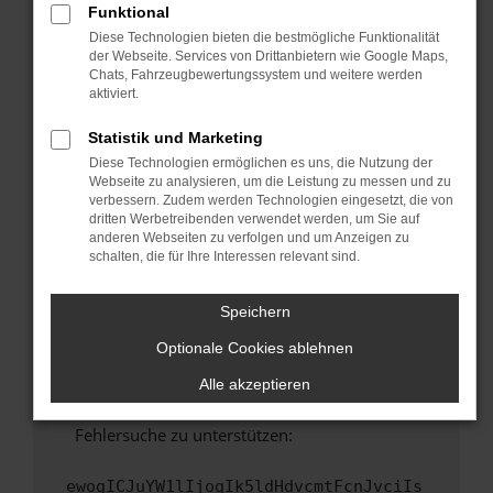
Funktional
Fenster?
Diese Technologien bieten die bestmögliche Funktionalität
Starte dein Gerät neu.
der Webseite. Services von Drittanbietern wie Google Maps,
Chats, Fahrzeugbewertungssystem und weitere werden
Das kann manchmal helfen, vorübergehende
aktiviert.
Probleme zu beheben.
Stelle sicher, dass dein Browser und dein
Statistik und Marketing
Betriebssystem auf dem neuesten Stand
Diese Technologien ermöglichen es uns, die Nutzung der
sind.
Webseite zu analysieren, um die Leistung zu messen und zu
verbessern. Zudem werden Technologien eingesetzt, die von
Veraltete Software birgt nicht nur ein
dritten Werbetreibenden verwendet werden, um Sie auf
Sicherheitsrisiko, sondern kann auch dazu
anderen Webseiten zu verfolgen und um Anzeigen zu
führen, dass bestimmte Funktionen nicht mehr
schalten, die für Ihre Interessen relevant sind.
unterstützt werden.
Wende dich an den Webseitenbetreiber.
Speichern
Wenn du alle oben genannten Schritte versucht
Optionale Cookies ablehnen
hast, kontaktiere uns bitte. Wir werden
versuchen, das Problem zu beheben. Du kannst
Alle akzeptieren
uns diesen Text schicken, um uns bei der
Fehlersuche zu unterstützen:
ewogICJuYW1lIjogIk5ldHdvcmtFcnJvciIs