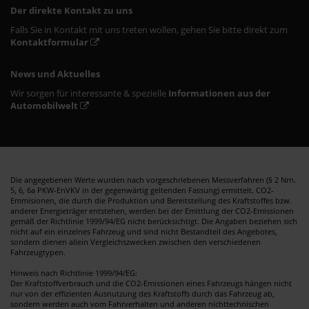
Der direkte Kontakt zu uns
Falls Sie in Kontakt mit uns treten wollen, gehen Sie bitte direkt zum
Kontaktformular
News und Aktuelles
Wir sorgen für interessante & spezielle
Informationen aus der
Automobilwelt
Die angegebenen Werte wurden nach vorgeschriebenen Messverfahren (§ 2 Nrn.
5, 6, 6a PKW-EnVKV in der gegenwärtig geltenden Fassung) ermittelt. CO2-
Emmisionen, die durch die Produktion und Bereitstellung des Kraftstoffes bzw.
anderer Energieträger entstehen, werden bei der Emittlung der CO2-Emissionen
gemäß der Richtlinie 1999/94/EG nicht berücksichtigt. Die Angaben beziehen sich
nicht auf ein einzelnes Fahrzeug und sind nicht Bestandteil des Angebotes,
sondern dienen allein Vergleichszwecken zwischen den verschiedenen
Fahrzeugtypen.
Hinweis nach Richtlinie 1999/94/EG:
Der Kraftstoffverbrauch und die CO2-Emissionen eines Fahrzeugs hängen nicht
nur von der effizienten Ausnutzung des Kraftstoffs durch das Fahrzeug ab,
sondern werden auch vom Fahrverhalten und anderen nichttechnischen