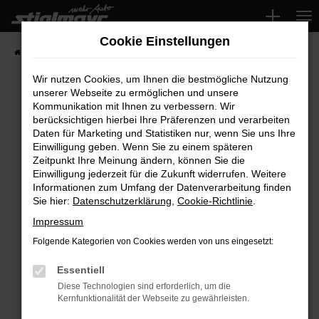
Zum
Hauptinhalt
Cookie Einstellungen
springen
Startseite
Fahrzeuge
Wir nutzen Cookies, um Ihnen die bestmögliche Nutzung
unserer Webseite zu ermöglichen und unsere
Kommunikation mit Ihnen zu verbessern. Wir
Fehler: Network Error
berücksichtigen hierbei Ihre Präferenzen und verarbeiten
Daten für Marketing und Statistiken nur, wenn Sie uns Ihre
Beim Laden ist ein Fehler aufgetreten.
Einwilligung geben. Wenn Sie zu einem späteren
Hier sind ein paar Tipps, die dir helfen können:
Zeitpunkt Ihre Meinung ändern, können Sie die
Einwilligung jederzeit für die Zukunft widerrufen. Weitere
Überprüfe deine Firewall und deine
Informationen zum Umfang der Datenverarbeitung finden
Sie hier:
Datenschutzerklärung
,
Cookie-Richtlinie
.
Internetverbindung.
Laden andere Webseiten, zum Beispiel deine
Impressum
Suchmaschine?
Folgende Kategorien von Cookies werden von uns eingesetzt:
Prüfe deine Browsererweiterungen.
Manche Erweiterungen, wie Werbeblocker,
Essentiell
können das Laden bestimmter Seiten
Diese Technologien sind erforderlich, um die
Kernfunktionalität der Webseite zu gewährleisten.
verhindern. Funktioniert die Seite in einem
anderen Browser oder in einem privaten