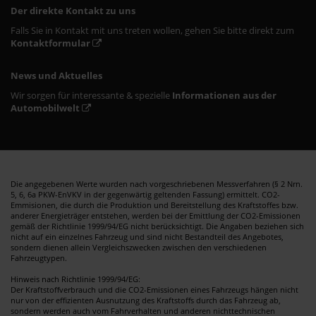
Der direkte Kontakt zu uns
Falls Sie in Kontakt mit uns treten wollen, gehen Sie bitte direkt zum
Kontaktformular
News und Aktuelles
Wir sorgen für interessante & spezielle
Informationen aus der
Automobilwelt
Die angegebenen Werte wurden nach vorgeschriebenen Messverfahren (§ 2 Nrn.
5, 6, 6a PKW-EnVKV in der gegenwärtig geltenden Fassung) ermittelt. CO2-
Emmisionen, die durch die Produktion und Bereitstellung des Kraftstoffes bzw.
anderer Energieträger entstehen, werden bei der Emittlung der CO2-Emissionen
gemäß der Richtlinie 1999/94/EG nicht berücksichtigt. Die Angaben beziehen sich
nicht auf ein einzelnes Fahrzeug und sind nicht Bestandteil des Angebotes,
sondern dienen allein Vergleichszwecken zwischen den verschiedenen
Fahrzeugtypen.
Hinweis nach Richtlinie 1999/94/EG:
Der Kraftstoffverbrauch und die CO2-Emissionen eines Fahrzeugs hängen nicht
nur von der effizienten Ausnutzung des Kraftstoffs durch das Fahrzeug ab,
sondern werden auch vom Fahrverhalten und anderen nichttechnischen