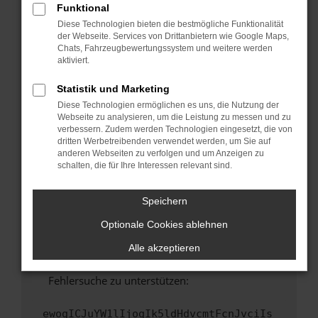
Funktional
Fenster?
Diese Technologien bieten die bestmögliche Funktionalität
Starte dein Gerät neu.
der Webseite. Services von Drittanbietern wie Google Maps,
Chats, Fahrzeugbewertungssystem und weitere werden
Das kann manchmal helfen, vorübergehende
aktiviert.
Probleme zu beheben.
Stelle sicher, dass dein Browser und dein
Statistik und Marketing
Betriebssystem auf dem neuesten Stand
Diese Technologien ermöglichen es uns, die Nutzung der
sind.
Webseite zu analysieren, um die Leistung zu messen und zu
verbessern. Zudem werden Technologien eingesetzt, die von
Veraltete Software birgt nicht nur ein
dritten Werbetreibenden verwendet werden, um Sie auf
Sicherheitsrisiko, sondern kann auch dazu
anderen Webseiten zu verfolgen und um Anzeigen zu
führen, dass bestimmte Funktionen nicht mehr
schalten, die für Ihre Interessen relevant sind.
unterstützt werden.
Wende dich an den Webseitenbetreiber.
Speichern
Wenn du alle oben genannten Schritte versucht
Optionale Cookies ablehnen
hast, kontaktiere uns bitte. Wir werden
versuchen, das Problem zu beheben. Du kannst
Alle akzeptieren
uns diesen Text schicken, um uns bei der
Fehlersuche zu unterstützen:
ewogICJuYW1lIjogIk5ldHdvcmtFcnJvciIs