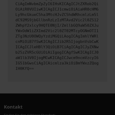
CiAgImNvbmZpZyI6IHsKICAgICJtZXRob2Qi
OiAiR0VUIiwKICAgICJ1cmwiOiAiaHR0cHM6
Ly9hcGkueC5ha3MtcHJvZC5hdWRhcmlzLm5l
dC92MS9jbGllbnRzLzIzMTAvd2Vic2l0ZS12
ZWhpY2xlcy9HQTE0NjI/ZmllbGQ9aW50ZXJu
YWxOdW1iZXImd2Vic2l0ZT02MTcyOGNmOTI1
ZTg3NzU0OWQyYzdiMGQiLAogICAgImhlYWRl
cnMiOiB7fSwKICAgICJib2R5IjogbnVsbCwK
ICAgICJleHBlY3QiOiB7CiAgICAgICJyZXNw
b25zZVR5cGUiOiAiIgogICAgfSwKICAgICJ0
aW1lb3V0IjogMCwKICAgICJwcm9ncmVzcyI6
IG51bGwsCiAgICAicmlza3kiOiBmYWxzZQog
IH0KfQ==
Kontakt