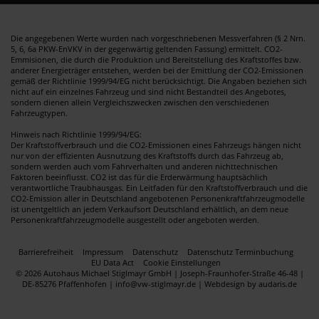
Die angegebenen Werte wurden nach vorgeschriebenen Messverfahren (§ 2 Nrn.
5, 6, 6a PKW-EnVKV in der gegenwärtig geltenden Fassung) ermittelt. CO2-
Emmisionen, die durch die Produktion und Bereitstellung des Kraftstoffes bzw.
anderer Energieträger entstehen, werden bei der Emittlung der CO2-Emissionen
gemäß der Richtlinie 1999/94/EG nicht berücksichtigt. Die Angaben beziehen sich
nicht auf ein einzelnes Fahrzeug und sind nicht Bestandteil des Angebotes,
sondern dienen allein Vergleichszwecken zwischen den verschiedenen
Fahrzeugtypen.
Hinweis nach Richtlinie 1999/94/EG:
Der Kraftstoffverbrauch und die CO2-Emissionen eines Fahrzeugs hängen nicht
nur von der effizienten Ausnutzung des Kraftstoffs durch das Fahrzeug ab,
sondern werden auch vom Fahrverhalten und anderen nichttechnischen
Faktoren beeinflusst. CO2 ist das für die Erderwärmung hauptsächlich
verantwortliche Traubhausgas. Ein Leitfaden für den Kraftstoffverbrauch und die
CO2-Emission aller in Deutschland angebotenen Personenkraftfahrzeugmodelle
ist unentgeltlich an jedem Verkaufsort Deutschland erhältlich, an dem neue
Personenkraftfahrzeugmodelle ausgestellt oder angeboten werden.
Barrierefreiheit
Impressum
Datenschutz
Datenschutz Terminbuchung
EU Data Act
Cookie Einstellungen
© 2026 Autohaus Michael Stiglmayr GmbH | Joseph-Fraunhofer-Straße 46-48 |
DE-85276 Pfaffenhofen | info@vw-stiglmayr.de |
Webdesign by audaris.de