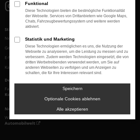
Funktional
Diese Technologien bieten die bestmögliche Funktionalität
der Webseite. Services von Drittanbietern wie Google Maps,
Chats, Fahrzeugbewertungssystem und weitere werden
aktiviert.
Stiglmayr Welt
Neuwagen
Statistik und Marketing
Diese Technologien ermöglichen es uns, die Nutzung der
Gebrauchtwagen
Webseite zu analysieren, um die Leistung zu messen und zu
E-Mobilität
verbessern. Zudem werden Technologien eingesetzt, die von
dritten Werbetreibenden verwendet werden, um Sie auf
Karriere & Jobs
anderen Webseiten zu verfolgen und um Anzeigen zu
schalten, die für Ihre Interessen relevant sind.
Der direkte Kontakt zu uns
Falls Sie in Kontakt mit uns treten wollen, gehen Sie bitte direkt zum
Speichern
Kontaktformular
Optionale Cookies ablehnen
News und Aktuelles
Alle akzeptieren
Wir sorgen für interessante & spezielle
Informationen aus der
Automobilwelt