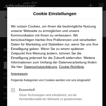
Zum
Hauptinhalt
Cookie Einstellungen
springen
Startseite
Fahrzeuge
Wir nutzen Cookies, um Ihnen die bestmögliche Nutzung
unserer Webseite zu ermöglichen und unsere
Kommunikation mit Ihnen zu verbessern. Wir
berücksichtigen hierbei Ihre Präferenzen und verarbeiten
Daten für Marketing und Statistiken nur, wenn Sie uns Ihre
Kontakt
Einwilligung geben. Wenn Sie zu einem späteren
Zeitpunkt Ihre Meinung ändern, können Sie die
Finden Sie den richtigen Standort:
Einwilligung jederzeit für die Zukunft widerrufen. Weitere
Informationen zum Umfang der Datenverarbeitung finden
Unsere Standorte
Sie hier:
Datenschutzerklärung
,
Cookie-Richtlinie
.
Entdecken Sie unser umfangreiches Angebot
Impressum
für
Zubehör
und
Werkstattservice
Folgende Kategorien von Cookies werden von uns eingesetzt:
Folgen Sie uns!
Essentiell
Folgen Sie uns auf unseren verschiedenen Social Media Kanälen und
Diese Technologien sind erforderlich, um die
erhalten Sie Informationen rund um unser Unternehmen.
Kernfunktionalität der Webseite zu gewährleisten.