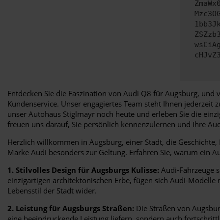
ZmaWx
Mzc3O
1bb3J
ZSZzb
wsCiA
cHJvZ
Entdecken Sie die Faszination von Audi Q8 für Augsburg, und v
Kundenservice. Unser engagiertes Team steht Ihnen jederzeit 
unser Autohaus Stiglmayr noch heute und erleben Sie die einz
freuen uns darauf, Sie persönlich kennenzulernen und Ihre A
Herzlich willkommen in Augsburg, einer Stadt, die Geschichte
Marke Audi besonders zur Geltung. Erfahren Sie, warum ein Audi
1. Stilvolles Design für Augsburgs Kulisse:
Audi-Fahrzeuge si
einzigartigen architektonischen Erbe, fügen sich Audi-Modelle 
Lebensstil der Stadt wider.
2. Leistung für Augsburgs Straßen:
Die Straßen von Augsburg
eine beeindruckende Leistung liefern, sondern auch fortschritt