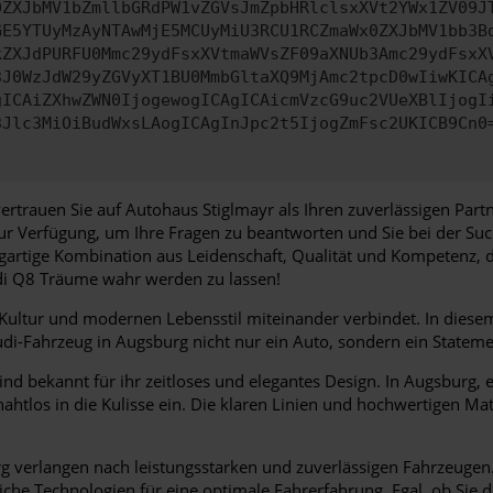
0ZXJbMV1bZmllbGRdPW1vZGVsJmZpbHRlclsxXVt2YWx1ZV09J
GE5YTUyMzAyNTAwMjE5MCUyMiU3RCU1RCZmaWx0ZXJbMV1bb3B
kZXJdPURFU0Mmc29ydFsxXVtmaWVsZF09aXNUb3Amc29ydFsxX
3J0WzJdW29yZGVyXT1BU0MmbGltaXQ9MjAmc2tpcD0wIiwKICA
gICAiZXhwZWN0IjogewogICAgICAicmVzcG9uc2VUeXBlIjogI
3Jlc3MiOiBudWxsLAogICAgInJpc2t5IjogZmFsc2UKICB9Cn0
ertrauen Sie auf Autohaus Stiglmayr als Ihren zuverlässigen Par
zur Verfügung, um Ihre Fragen zu beantworten und Sie bei der Su
igartige Kombination aus Leidenschaft, Qualität und Kompetenz, 
udi Q8 Träume wahr werden zu lassen!
, Kultur und modernen Lebensstil miteinander verbindet. In dies
-Fahrzeug in Augsburg nicht nur ein Auto, sondern ein Statement 
nd bekannt für ihr zeitloses und elegantes Design. In Augsburg, 
nahtlos in die Kulisse ein. Die klaren Linien und hochwertigen M
 verlangen nach leistungsstarken und zuverlässigen Fahrzeugen. A
liche Technologien für eine optimale Fahrerfahrung. Egal, ob Sie