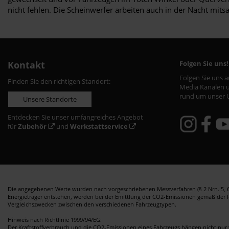
nicht fehlen. Die Scheinwerfer arbeiten auch in der Nacht mits
Kontakt
Folgen Sie uns!
Folgen Sie uns 
Finden Sie den richtigen Standort:
Media Kanälen u
rund um unser 
Unsere Standorte
Entdecken Sie unser umfangreiches Angebot
für
Zubehör
und
Werkstattservice
Die angegebenen Werte wurden nach vorgeschriebenen Messverfahren (§ 2 Nrn. 5, 6,
Energieträger entstehen, werden bei der Emittlung der CO2-Emissionen gemäß der Ric
Vergleichszwecken zwischen den verschiedenen Fahrzeugtypen.
Hinweis nach Richtlinie 1999/94/EG:
Der Kraftstoffverbrauch und die CO2-Emissionen eines Fahrzeugs hängen nicht nur 