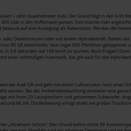
ormuliert – zehn Quadratmeter Auto. Der Grund liegt in den 4,99 
605 Liter in den Kofferraum passen. Fast möchte man angesichts 
et bewusst auf eine Auslegung als Siebensitzer. Werden die hintere
oder Dieselmotoren oder von einem Hybridantrieb. Bereits die Be
ersion RS Q8 entscheidet, lässt sogar 600 Pferdchen galoppieren
n 3,8 Sekunden auf 100 km/h zu spurten. Noch Fragen? Dann sei 
it einer achtstufigen Automatik, das gilt auch für den Hybridan
tet der Audi Q8 und geht mit einem Luftionisator noch einen Schr
ewählt werden. Bei der Ambientebeleuchtung existieren eine ganz
nlage mit ihren 23 Lautsprechern und getrenntem Subwoofer. Ang
ced und WLAN. Die Bedienung erfolgt direkt am großen Touchscr
chen „Abrahams Schoss“. Den Grund liefern stolze 39 Assistenzsy
ehr gewarnt. Ebenfalls sind ein adaptiver Tempomat und ein Bord