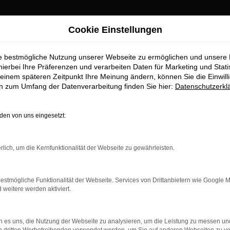
Cookie Einstellungen
ie bestmögliche Nutzung unserer Webseite zu ermöglichen und unsere
burg Top-Angebote
hierbei Ihre Präferenzen und verarbeiten Daten für Marketing und Stati
einem späteren Zeitpunkt Ihre Meinung ändern, können Sie die Einwillig
en zum Umfang der Datenverarbeitung finden Sie hier:
Datenschutzerkl
ten Sie im Autohaus Stiglmayr
en von uns eingesetzt:
ufstelle für exzellente Audi Q8 Fahrzeuge für Augsburg und Umge
chste Standards in Sachen Qualität und Leistung erfüllen. Wir si
rlich, um die Kernfunktionalität der Webseite zu gewährleisten.
beeindruckende Audi Q8 Flotte und warum Autohaus Stiglmayr die
estmögliche Funktionalität der Webseite. Services von Drittanbietern wie Google 
eitere werden aktiviert.
r: Network Error
 es uns, die Nutzung der Webseite zu analysieren, um die Leistung zu messen u
n ist ein Fehler aufgetreten.