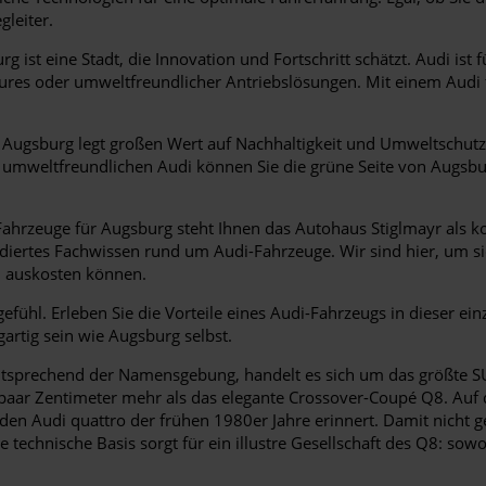
gleiter.
g ist eine Stadt, die Innovation und Fortschritt schätzt. Audi ist
tures oder umweltfreundlicher Antriebslösungen. Mit einem Audi 
Augsburg legt großen Wert auf Nachhaltigkeit und Umweltschutz.
m umweltfreundlichen Audi können Sie die grüne Seite von Augsbu
ahrzeuge für Augsburg steht Ihnen das Autohaus Stiglmayr als k
diertes Fachwissen rund um Audi-Fahrzeuge. Wir sind hier, um sic
l auskosten können.
fühl. Erleben Sie die Vorteile eines Audi-Fahrzeugs in dieser einz
gartig sein wie Augsburg selbst.
ntsprechend der Namensgebung, handelt es sich um das größte SU
n paar Zentimeter mehr als das elegante Crossover-Coupé Q8. Au
n den Audi quattro der frühen 1980er Jahre erinnert. Damit nicht
 technische Basis sorgt für ein illustre Gesellschaft des Q8: so