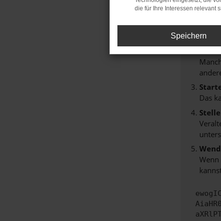
Technologien eingesetzt, die v
Hier sind
die für Ihre Interessen relevant s
Überp
Laden
Speichern
Prüfe
Manche
andere
Start
Das k
Stell
Veralt
unters
Wende
Wenn d
kannst
ewogI
AiaHR
aXRlP