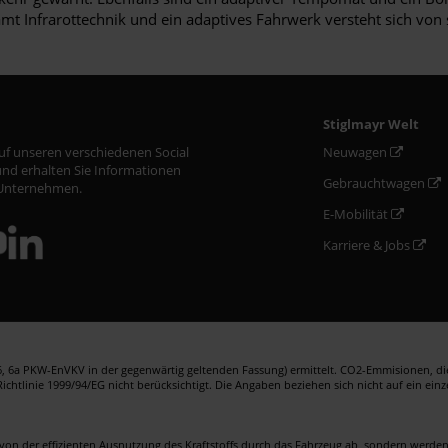
amt Infrarottechnik und ein adaptives Fahrwerk versteht sich von
Stiglmayr Welt
auf unseren verschiedenen Social
Neuwagen
nd erhalten Sie Informationen
Gebrauchtwagen
Unternehmen.
E-Mobilität
Karriere & Jobs
 6a PKW-EnVKV in der gegenwärtig geltenden Fassung) ermittelt. CO2-Emmisionen, die 
htlinie 1999/94/EG nicht berücksichtigt. Die Angaben beziehen sich nicht auf ein ein
von der effizienten Ausnutzung des Kraftstoffs durch das Fahrzeug ab, sondern werd