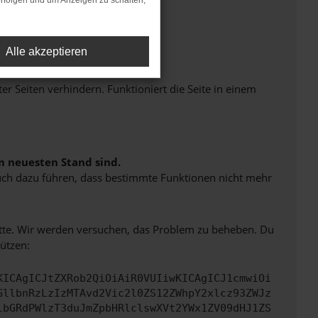
rfolgen und um Anzeigen zu schalten,
Alle akzeptieren
Seiten verhindern. Funktioniert die Seite in einem
m neuesten Stand sind.
 auch dazu führen, dass bestimmte Funktionen nicht mehr
bitte. Wir werden versuchen, das Problem zu beheben. Du
ützen:
KICAgICJtZXRob2QiOiAiR0VUIiwKICAgICJ1cmwiOi
GllbnRzLzIzMTAvd2Vic2l0ZS12ZWhpY2xlcz93ZWJz
lbGRdPWlzT3duJmZpbHRlclswXVt2YWx1ZV09dHJ1ZS