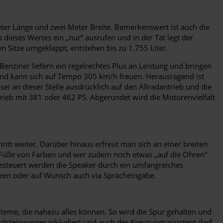
Meter Länge und zwei Meter Breite. Bemerkenswert ist auch die
dieses Wertes ein „nur“ ausrufen und in der Tat legt der
n Sitze umgeklappt, entstehen bis zu 1.755 Liter.
nziner liefern ein regelrechtes Plus an Leistung und bringen
 und kann sich auf Tempo 305 km/h freuen. Herausragend ist
an dieser Stelle ausdrücklich auf den Allradantrieb und die
trieb mit 381 oder 462 PS. Abgerundet wird die Motorenvielfalt
itt weiter. Darüber hinaus erfreut man sich an einer breiten
e Fülle von Farben und wer zudem noch etwas „auf die Ohren“
esteuert werden die Speaker durch ein umfangreiches
een oder auf Wunsch auch via Spracheingabe.
steme, die nahezu alles können. So wird die Spur gehalten und
steinwarner inkludiert und auch der Kreuzungsassistent darf