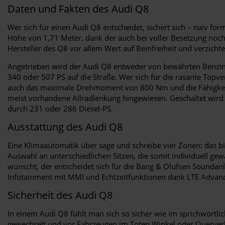
Daten und Fakten des Audi Q8
Wer sich für einen Audi Q8 entscheidet, sichert sich – naiv f
Höhe von 1,71 Meter, dank der auch bei voller Besetzung noch 
Hersteller des Q8 vor allem Wert auf Beinfreiheit und verzicht
Angetrieben wird der Audi Q8 entweder von bewährten Benzin- 
340 oder 507 PS auf die Straße. Wer sich für die rasante Topv
auch das maximale Drehmoment von 800 Nm und die Fähigkeit, i
meist vorhandene Allradlenkung hingewiesen. Geschaltet wird m
durch 231 oder 286 Diesel-PS.
Ausstattung des Audi Q8
Eine Klimaautomatik über sage und schreibe vier Zonen: das bie
Auswahl an unterschiedlichen Sitzen, die somit individuell g
wünscht, der entscheidet sich für die Bang & Olufsen Sounda
Infotainment mit MMI und Echtzeitfunktionen dank LTE Advan
Sicherheit des Audi Q8
In einem Audi Q8 fühlt man sich so sicher wie im sprichwörtli
gewechselt und vor Fahrzeugen im Toten Winkel oder Querverk