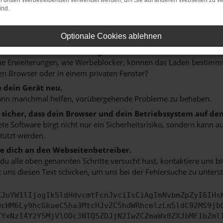
on dritten Werbetreibenden verwendet werden, um Sie auf anderen Webseiten zu ve
 ein paar Tipps, die dir helfen können:
ind.
rüfe deine Firewall und deine Internetverbindung.
 andere Webseiten, zum Beispiel deine Suchmaschine?
Optionale Cookies ablehnen
 deine Browsererweiterungen.
 Erweiterungen, wie Werbeblocker, können das Laden bestimmter 
n Browser oder in einem privaten Fenster?
e dein Gerät neu.
ann manchmal helfen, vorübergehende Probleme zu beheben.
e sicher, dass dein Browser und dein Betriebssystem auf de
ete Software birgt nicht nur ein Sicherheitsrisiko, sondern kann
tützt werden.
 dich an den Webseitenbetreiber.
u alle oben genannten Schritte versucht hast, kontaktiere uns 
 uns diesen Text schicken, um uns bei der Fehlersuche zu unterst
CJuYW1lIjogIk5ldHdvcmtFcnJvciIsCiAgImNvbmZpZyI6IHs
0cHM6Ly9hcGkueC5ha3MtcHJvZC5hdWRhcmlzLm5ldC92MS9jb
TYxNzI4Y2Y5MjVlODc3NTQ5ZDJjN2IwZCZmaWx0ZXJbMF1bZml