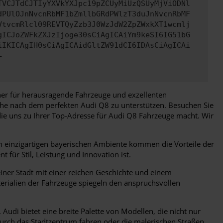
TVCJTdCJTIyYXVkYXJpc19pZCUyMiUzQSUyMjViODNl
dPUlOJnNvcnRbMF1bZmllbGRdPWlzT3duJnNvcnRbMF
VtvcmRlcl09REVTQyZzb3J0WzJdW2ZpZWxkXT1wcmlj
gICJoZWFkZXJzIjoge30sCiAgICAiYm9keSI6IG51bG
iIKICAgIH0sCiAgICAidGltZW91dCI6IDAsCiAgICAi
=
tner für herausragende Fahrzeuge und exzellenten
che nach dem perfekten Audi Q8 zu unterstützen. Besuchen Sie
die uns zu Ihrer Top-Adresse für Audi Q8 Fahrzeuge macht. Wir
em einzigartigen bayerischen Ambiente kommen die Vorteile der
für Stil, Leistung und Innovation ist.
einer Stadt mit einer reichen Geschichte und einem
aterialien der Fahrzeuge spiegeln den anspruchsvollen
udi bietet eine breite Palette von Modellen, die nicht nur
 durch das Stadtzentrum fahren oder die malerischen Straßen