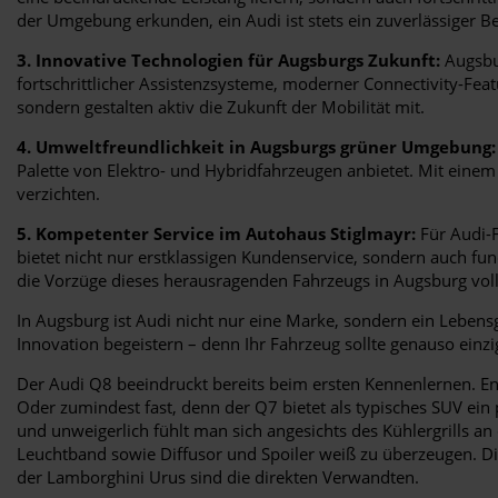
der Umgebung erkunden, ein Audi ist stets ein zuverlässiger Be
3. Innovative Technologien für Augsburgs Zukunft:
Augsbur
fortschrittlicher Assistenzsysteme, moderner Connectivity-Fea
sondern gestalten aktiv die Zukunft der Mobilität mit.
4. Umweltfreundlichkeit in Augsburgs grüner Umgebung:
Palette von Elektro- und Hybridfahrzeugen anbietet. Mit eine
verzichten.
5. Kompetenter Service im Autohaus Stiglmayr:
Für Audi-F
bietet nicht nur erstklassigen Kundenservice, sondern auch fun
die Vorzüge dieses herausragenden Fahrzeugs in Augsburg vol
In Augsburg ist Audi nicht nur eine Marke, sondern ein Lebensge
Innovation begeistern – denn Ihr Fahrzeug sollte genauso einzi
Der Audi Q8 beeindruckt bereits beim ersten Kennenlernen. E
Oder zumindest fast, denn der Q7 bietet als typisches SUV ei
und unweigerlich fühlt man sich angesichts des Kühlergrills a
Leuchtband sowie Diffusor und Spoiler weiß zu überzeugen. Die
der Lamborghini Urus sind die direkten Verwandten.