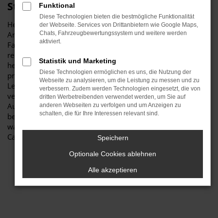
Stiglmayr
Funktional
Diese Technologien bieten die bestmögliche Funktionalität
Herzlich willkommen bei Autohaus Stiglmayr – Ihre erste
der Webseite. Services von Drittanbietern wie Google Maps,
Anlaufstelle für exzellente VW Caddy Gebrauchtwagen
Chats, Fahrzeugbewertungssystem und weitere werden
aktiviert.
Fahrzeuge für Augsburg und Umgebung! Unser
renommiertes Autohaus ist stolz darauf, Ihnen eine
Statistik und Marketing
herausragende Auswahl an VW Caddy Gebrauchtwagen zu
Diese Technologien ermöglichen es uns, die Nutzung der
präsentieren, die höchste Standards in Sachen Qualität und
Webseite zu analysieren, um die Leistung zu messen und zu
Leistung erfüllen. Wir sind seit Jahren Ihr
verbessern. Zudem werden Technologien eingesetzt, die von
vertrauenswürdiger Partner, wenn es um erstklassige
dritten Werbetreibenden verwendet werden, um Sie auf
Automobile geht. Erfahren Sie mehr über unsere
anderen Webseiten zu verfolgen und um Anzeigen zu
schalten, die für Ihre Interessen relevant sind.
beeindruckende VW Caddy Gebrauchtwagen Flotte und
warum Autohaus Stiglmayr die bevorzugte Adresse für VW
Caddy Gebrauchtwagen Liebhaber ist.
Speichern
Optionale Cookies ablehnen
Alle akzeptieren