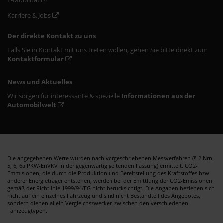
Karriere & Jobs
Der direkte Kontakt zu uns
Falls Sie in Kontakt mit uns treten wollen, gehen Sie bitte direkt zum
Kontaktformular
News und Aktuelles
Wir sorgen für interessante & spezielle
Informationen aus der
Automobilwelt
Die angegebenen Werte wurden nach vorgeschriebenen Messverfahren (§ 2 Nrn.
5, 6, 6a PKW-EnVKV in der gegenwärtig geltenden Fassung) ermittelt. CO2-
Emmisionen, die durch die Produktion und Bereitstellung des Kraftstoffes bzw.
anderer Energieträger entstehen, werden bei der Emittlung der CO2-Emissionen
gemäß der Richtlinie 1999/94/EG nicht berücksichtigt. Die Angaben beziehen sich
nicht auf ein einzelnes Fahrzeug und sind nicht Bestandteil des Angebotes,
sondern dienen allein Vergleichszwecken zwischen den verschiedenen
Fahrzeugtypen.