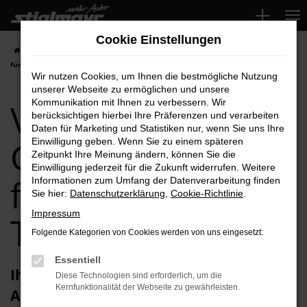
Zum
Hauptinhalt
Cookie Einstellungen
springen
Startseite
Augsburg
VW
VW Caddy
VW Caddy Gebrauchtwagen
für Augsburg Top-Angebote
Wir nutzen Cookies, um Ihnen die bestmögliche Nutzung
unserer Webseite zu ermöglichen und unsere
VW Caddy
Kommunikation mit Ihnen zu verbessern. Wir
berücksichtigen hierbei Ihre Präferenzen und verarbeiten
Daten für Marketing und Statistiken nur, wenn Sie uns Ihre
Gebrauchtwagen
Einwilligung geben. Wenn Sie zu einem späteren
Zeitpunkt Ihre Meinung ändern, können Sie die
Einwilligung jederzeit für die Zukunft widerrufen. Weitere
für Augsburg
Informationen zum Umfang der Datenverarbeitung finden
Sie hier:
Datenschutzerklärung
,
Cookie-Richtlinie
.
Impressum
Top-Angebote
Folgende Kategorien von Cookies werden von uns eingesetzt:
Essentiell
Ihren VW Caddy Gebrauchtwagen für
Diese Technologien sind erforderlich, um die
Kernfunktionalität der Webseite zu gewährleisten.
Augsburg erhalten Sie im Autohaus