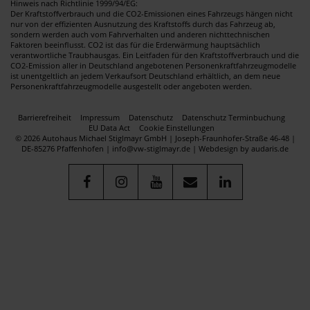
Hinweis nach Richtlinie 1999/94/EG:
Der Kraftstoffverbrauch und die CO2-Emissionen eines Fahrzeugs hängen nicht
nur von der effizienten Ausnutzung des Kraftstoffs durch das Fahrzeug ab,
sondern werden auch vom Fahrverhalten und anderen nichttechnischen
Faktoren beeinflusst. CO2 ist das für die Erderwärmung hauptsächlich
verantwortliche Traubhausgas. Ein Leitfaden für den Kraftstoffverbrauch und die
CO2-Emission aller in Deutschland angebotenen Personenkraftfahrzeugmodelle
ist unentgeltlich an jedem Verkaufsort Deutschland erhältlich, an dem neue
Personenkraftfahrzeugmodelle ausgestellt oder angeboten werden.
Barrierefreiheit
Impressum
Datenschutz
Datenschutz Terminbuchung
EU Data Act
Cookie Einstellungen
© 2026 Autohaus Michael Stiglmayr GmbH | Joseph-Fraunhofer-Straße 46-48 |
DE-85276 Pfaffenhofen | info@vw-stiglmayr.de |
Webdesign by audaris.de