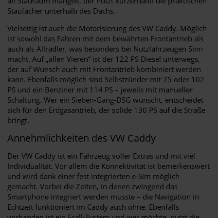
an Stauraum mangelt, der nutzt kurzerhand die praktischen
Staufächer unterhalb des Dachs.
Vielseitig ist auch die Motorisierung des VW Caddy. Möglich
ist sowohl das Fahren mit dem bewährten Frontantrieb als
auch als Allradler, was besonders bei Nutzfahrzeugen Sinn
macht. Auf „allen Vieren“ ist der 122 PS Diesel unterwegs,
der auf Wunsch auch mit Frontantrieb kombiniert werden
kann. Ebenfalls möglich sind Selbstzünder mit 75 oder 102
PS und ein Benziner mit 114 PS – jeweils mit manueller
Schaltung. Wer ein Sieben-Gang-DSG wünscht, entscheidet
sich für den Erdgasantrieb, der solide 130 PS auf die Straße
bringt.
Annehmlichkeiten des VW Caddy
Der VW Caddy ist ein Fahrzeug voller Extras und mit viel
Individualität. Vor allem die Konnektivität ist bemerkenswert
und wird dank einer fest integrierten e-Sim möglich
gemacht. Vorbei die Zeiten, in denen zwingend das
Smartphone integriert werden musste – die Navigation in
Echtzeit funktioniert im Caddy auch ohne. Ebenfalls
vorhanden ist ein Ecall-System und wer möchte, nutzt die