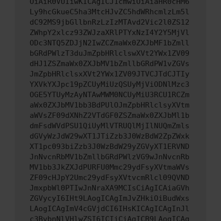
OiAiR0VUIiwKICAgICJ1cmwiOiAiaHR0cHM6
Ly9hcGkueC5ha3MtcHJvZC5hdWRhcmlzLm5l
dC92MS9jbGllbnRzLzIzMTAvd2Vic2l0ZS12
ZWhpY2xlcz93ZWJzaXRlPTYxNzI4Y2Y5MjVl
ODc3NTQ5ZDJjN2IwZCZmaWx0ZXJbMF1bZmll
bGRdPWlzT3duJmZpbHRlclswXVt2YWx1ZV09
dHJ1ZSZmaWx0ZXJbMV1bZmllbGRdPW1vZGVs
JmZpbHRlclsxXVt2YWx1ZV09JTVCJTdCJTIy
YXVkYXJpc19pZCUyMiUzQSUyMjViODNlMzc3
OGE5YTUyMzAyNTAwMWM0NCUyMiU3RCU1RCZm
aWx0ZXJbMV1bb3BdPUlOJmZpbHRlclsyXVtm
aWVsZF09dXNhZ2VTdGF0ZSZmaWx0ZXJbMl1b
dmFsdWVdPSU1QiUyMlVTRUQlMjIlNUQmZmls
dGVyWzJdW29wXT1JTiZzb3J0WzBdW2ZpZWxk
XT1pc093biZzb3J0WzBdW29yZGVyXT1ERVND
JnNvcnRbMV1bZmllbGRdPWlzVG9wJnNvcnRb
MV1bb3JkZXJdPURFU0Mmc29ydFsyXVtmaWVs
ZF09cHJpY2Umc29ydFsyXVtvcmRlcl09QVND
JmxpbWl0PTIwJnNraXA9MCIsCiAgICAiaGVh
ZGVycyI6IHt9LAogICAgImJvZHkiOiBudWxs
LAogICAgImV4cGVjdCI6IHsKICAgICAgInJl
c3BvbnNlVHlwZSI6ICIiCiAgICB9LAogICAg