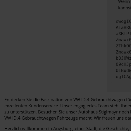
Wenn d
kannst
ewogI
AiaHR
aXRlP
ZmaWx
ZThkO
ZmaWx
b3J0W
09cHJ
OiBud
ogICA
Entdecken Sie die Faszination von VW ID.4 Gebrauchtwagen für
exzellenten Kundenservice. Unser engagiertes Team steht Ihn
zu unterstützen. Besuchen Sie unser Autohaus Stiglmayr noch h
VW ID.4 Gebrauchtwagen Fahrzeuge macht. Wir freuen uns dar
Herzlich willkommen in Augsburg, einer Stadt, die Geschichte