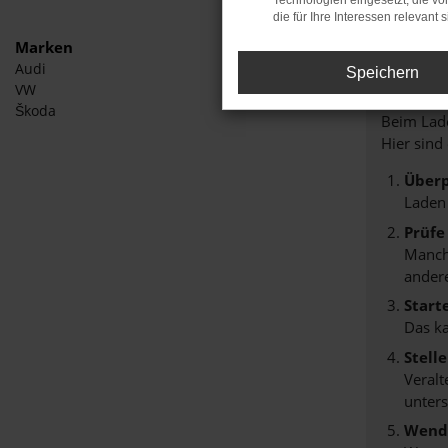
Technologien eingesetzt, die v
die für Ihre Interessen relevant s
Marken
Audi
Speichern
Fehle
VW
Škoda
Beim Lade
Hier sind
Überp
Laden
Prüfe
Manche
andere
Start
Das k
Stell
Veralt
unters
Wende