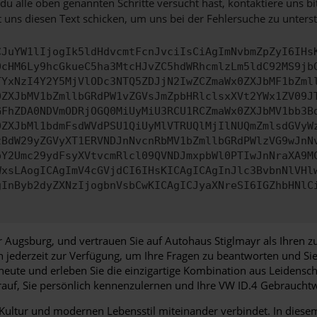
u alle oben genannten Schritte versucht hast, kontaktiere uns 
 uns diesen Text schicken, um uns bei der Fehlersuche zu unterst
CJuYW1lIjogIk5ldHdvcmtFcnJvciIsCiAgImNvbmZpZyI6IHs
0cHM6Ly9hcGkueC5ha3MtcHJvZC5hdWRhcmlzLm5ldC92MS9jb
TYxNzI4Y2Y5MjVlODc3NTQ5ZDJjN2IwZCZmaWx0ZXJbMF1bZml
0ZXJbMV1bZmllbGRdPW1vZGVsJmZpbHRlclsxXVt2YWx1ZV09J
GFhZDA0NDVmODRjOGQ0MiUyMiU3RCU1RCZmaWx0ZXJbMV1bb3B
0ZXJbMl1bdmFsdWVdPSU1QiUyMlVTRUQlMjIlNUQmZmlsdGVyW
zBdW29yZGVyXT1ERVNDJnNvcnRbMV1bZmllbGRdPWlzVG9wJnN
pY2Umc29ydFsyXVtvcmRlcl09QVNDJmxpbWl0PTIwJnNraXA9M
WxsLAogICAgImV4cGVjdCI6IHsKICAgICAgInJlc3BvbnNlVHl
gInByb2dyZXNzIjogbnVsbCwKICAgICJyaXNreSI6IGZhbHNlC
 Augsburg, und vertrauen Sie auf Autohaus Stiglmayr als Ihren z
en jederzeit zur Verfügung, um Ihre Fragen zu beantworten und 
eute und erleben Sie die einzigartige Kombination aus Leidensch
auf, Sie persönlich kennenzulernen und Ihre VW ID.4 Gebrauch
, Kultur und modernen Lebensstil miteinander verbindet. In dies