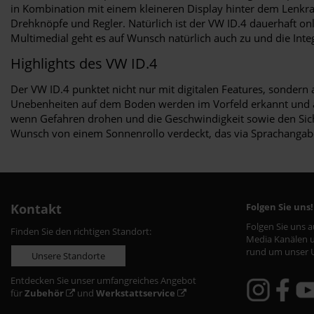
in Kombination mit einem kleineren Display hinter dem Lenkrad
Drehknöpfe und Regler. Natürlich ist der VW ID.4 dauerhaft on
Multimedial geht es auf Wunsch natürlich auch zu und die Integ
Highlights des VW ID.4
Der VW ID.4 punktet nicht nur mit digitalen Features, sondern a
Unebenheiten auf dem Boden werden im Vorfeld erkannt und aus
wenn Gefahren drohen und die Geschwindigkeit sowie den Siche
Wunsch von einem Sonnenrollo verdeckt, das via Sprachangabe re
Kontakt
Folgen Sie uns!
Folgen Sie uns 
Finden Sie den richtigen Standort:
Media Kanälen u
rund um unser 
Unsere Standorte
Entdecken Sie unser umfangreiches Angebot
für
Zubehör
und
Werkstattservice