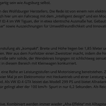
gartig sein wie Augsburg selbst.
 des Wolfsburger Herstellers. Die Rede ist von einem rein elekt
uch hier um ein Fahrzeug mit dem „intelligent design“ und ein Mo
 ID.4 im VW Tiguan, der in etwa identische Ausmaße hat. Gebaut
e year“ sowie Auszeichnungen für Umweltfreundlichkeit und Innova
instufung als „kompakt“. Breite und Höhe liegen bei 1,85 Meter u
men. Wer aus dem Fünfsitzer einen Zweisitzer macht, indem die h
 Größe sehr solide, der Wendekreis hingegen ist schlichtweg sensa
in diesem Bereich mit Kleinwagen konkurriert.
h eine Reihe an Leistungsstufen und Motorisierung bereitstehen. 
ier Mal je ein Elektromotor mit Heckantrieb und einer Leistung 
. Als VW ID.4 GTX leistet das Modell 299 PS und bietet Allrada
für gelingt aber der 100 km/h- Spurt in nur 6,2 Sekunden. Als Rei
tive. Kombiniert werden immer wieder „Aha-Effekte“ mit Alltagsta