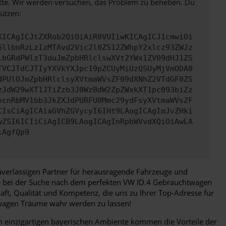
bitte. Wir werden versuchen, das Problem zu beheben. Du
ützen:
KICAgICJtZXRob2QiOiAiR0VUIiwKICAgICJ1cmwiOi
GllbnRzLzIzMTAvd2Vic2l0ZS12ZWhpY2xlcz93ZWJz
lbGRdPWlzT3duJmZpbHRlclswXVt2YWx1ZV09dHJ1ZS
TVCJTdCJTIyYXVkYXJpc19pZCUyMiUzQSUyMjVmODA0
dPUlOJmZpbHRlclsyXVtmaWVsZF09dXNhZ2VTdGF0ZS
zJdW29wXT1JTiZzb3J0WzBdW2ZpZWxkXT1pc093biZz
vcnRbMV1bb3JkZXJdPURFU0Mmc29ydFsyXVtmaWVsZF
CIsCiAgICAiaGVhZGVycyI6IHt9LAogICAgImJvZHki
wZSI6ICIiCiAgICB9LAogICAgInRpbWVvdXQiOiAwLA
iAgfQp9
uverlässigen Partner für herausragende Fahrzeuge und
Sie bei der Suche nach dem perfekten VW ID.4 Gebrauchtwagen
aft, Qualität und Kompetenz, die uns zu Ihrer Top-Adresse für
twagen Träume wahr werden zu lassen!
em einzigartigen bayerischen Ambiente kommen die Vorteile der