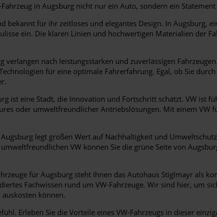
hrzeug in Augsburg nicht nur ein Auto, sondern ein Statement für
 bekannt für ihr zeitloses und elegantes Design. In Augsburg, ei
ulisse ein. Die klaren Linien und hochwertigen Materialien der F
 verlangen nach leistungsstarken und zuverlässigen Fahrzeugen. V
 Technologien für eine optimale Fahrerfahrung. Egal, ob Sie durc
r.
g ist eine Stadt, die Innovation und Fortschritt schätzt. VW ist f
atures oder umweltfreundlicher Antriebslösungen. Mit einem VW f
Augsburg legt großen Wert auf Nachhaltigkeit und Umweltschutz
m umweltfreundlichen VW können Sie die grüne Seite von Augsburg
rzeuge für Augsburg steht Ihnen das Autohaus Stiglmayr als ko
ndiertes Fachwissen rund um VW-Fahrzeuge. Wir sind hier, um sich
l auskosten können.
hl. Erleben Sie die Vorteile eines VW-Fahrzeugs in dieser einziga