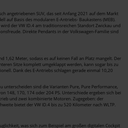
risch angetriebenen SUV, das seit Anfang 2021 auf dem Markt
dell auf Basis des modularen E-Antriebs- Baukastens (MEB).
 wird der VW ID.4 am traditionsreichen Standort Zwickau und
tionsfreude. Direkte Pendants in der Volkswagen-Familie sind
nd 1,62 Meter, sodass es auf keinen Fall an Platz mangelt. Der
interen Sitze komplett umgeklappt werden, kann sogar bis zu
tionell. Dank des E-Antriebs schlagen gerade einmal 10,20
Zu unterscheiden sind die Varianten Pure, Pure Performance,
von 148, 170, 174 oder 204 PS. Unterschiede ergeben sich bei
ntrieb und zwei kombinierte Motoren. Zugegeben: der
chweite bietet der VW ID.4 bis zu 520 Kilometer nach WLTP.
uglichkeit, was sich zum Beispiel am großen digitalen Cockpit