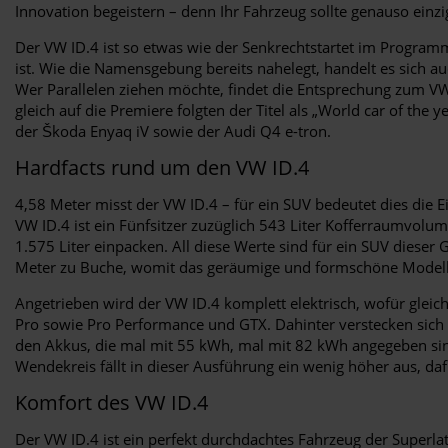
Innovation begeistern – denn Ihr Fahrzeug sollte genauso einzi
Der VW ID.4 ist so etwas wie der Senkrechtstartet im Programm
ist. Wie die Namensgebung bereits nahelegt, handelt es sich a
Wer Parallelen ziehen möchte, findet die Entsprechung zum VW
gleich auf die Premiere folgten der Titel als „World car of th
der Škoda Enyaq iV sowie der Audi Q4 e-tron.
Hardfacts rund um den VW ID.4
4,58 Meter misst der VW ID.4 – für ein SUV bedeutet dies die E
VW ID.4 ist ein Fünfsitzer zuzüglich 543 Liter Kofferraumvolu
1.575 Liter einpacken. All diese Werte sind für ein SUV dieser
Meter zu Buche, womit das geräumige und formschöne Modell 
Angetrieben wird der VW ID.4 komplett elektrisch, wofür gleic
Pro sowie Pro Performance und GTX. Dahinter verstecken sich v
den Akkus, die mal mit 55 kWh, mal mit 82 kWh angegeben sind
Wendekreis fällt in dieser Ausführung ein wenig höher aus, da
Komfort des VW ID.4
Der VW ID.4 ist ein perfekt durchdachtes Fahrzeug der Superla