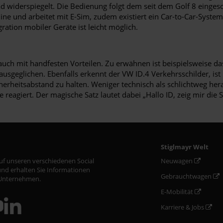
 widerspiegelt. Die Bedienung folgt dem seit dem Golf 8 eingesc
line und arbeitet mit E-Sim, zudem existiert ein Car-to-Car-Sys
ration mobiler Geräte ist leicht möglich.
uch mit handfesten Vorteilen. Zu erwähnen ist beispielsweise das 
geglichen. Ebenfalls erkennt der VW ID.4 Verkehrsschilder, ist 
rheitsabstand zu halten. Weniger technisch als schlichtweg hera
agiert. Der magische Satz lautet dabei „Hallo ID, zeig mir die S
Stiglmayr Welt
auf unseren verschiedenen Social
Neuwagen
nd erhalten Sie Informationen
Gebrauchtwagen
Unternehmen.
E-Mobilität
Karriere & Jobs