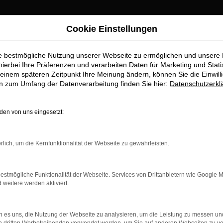
Cookie Einstellungen
burg Top-Angebote
ie bestmögliche Nutzung unserer Webseite zu ermöglichen und unsere
twagen für Augsbu
hierbei Ihre Präferenzen und verarbeiten Daten für Marketing und Stati
einem späteren Zeitpunkt Ihre Meinung ändern, können Sie die Einwillig
en zum Umfang der Datenverarbeitung finden Sie hier:
Datenschutzerkl
r Augsburg erhalten Sie im Autoh
en von uns eingesetzt:
aufstelle für exzellente VW ID.4 Gebrauchtwagen Fahrzeuge für 
wagen zu präsentieren, die höchste Standards in Sachen Qualität 
rlich, um die Kernfunktionalität der Webseite zu gewährleisten.
ile geht. Erfahren Sie mehr über unsere beeindruckende VW ID.
.
estmögliche Funktionalität der Webseite. Services von Drittanbietern wie Google 
eitere werden aktiviert.
 es uns, die Nutzung der Webseite zu analysieren, um die Leistung zu messen u