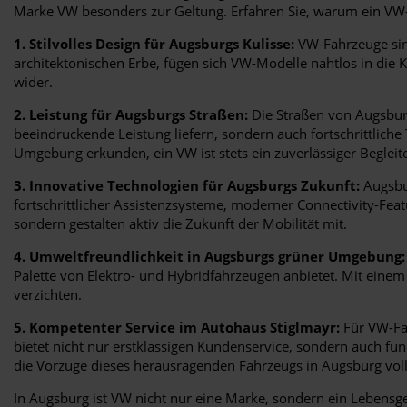
Marke VW besonders zur Geltung. Erfahren Sie, warum ein VW-Fa
1. Stilvolles Design für Augsburgs Kulisse:
VW-Fahrzeuge sind
architektonischen Erbe, fügen sich VW-Modelle nahtlos in die K
wider.
2. Leistung für Augsburgs Straßen:
Die Straßen von Augsburg
beeindruckende Leistung liefern, sondern auch fortschrittliche
Umgebung erkunden, ein VW ist stets ein zuverlässiger Begleite
3. Innovative Technologien für Augsburgs Zukunft:
Augsbur
fortschrittlicher Assistenzsysteme, moderner Connectivity-Fe
sondern gestalten aktiv die Zukunft der Mobilität mit.
4. Umweltfreundlichkeit in Augsburgs grüner Umgebung:
Palette von Elektro- und Hybridfahrzeugen anbietet. Mit eine
verzichten.
5. Kompetenter Service im Autohaus Stiglmayr:
Für VW-Fah
bietet nicht nur erstklassigen Kundenservice, sondern auch fu
die Vorzüge dieses herausragenden Fahrzeugs in Augsburg vol
In Augsburg ist VW nicht nur eine Marke, sondern ein Lebensgefü