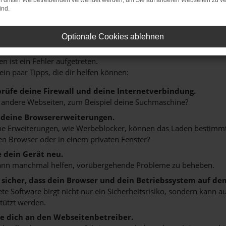
on dritten Werbetreibenden verwendet werden, um Sie auf anderen Webseiten zu ve
ind.
Optionale Cookies ablehnen
r: Network Error
n ist ein Fehler aufgetreten.
 ein paar Tipps, die dir helfen können:
rüfe deine Firewall und deine Internetverbindung.
 andere Webseiten, zum Beispiel deine Suchmaschine?
 deine Browsererweiterungen.
 Erweiterungen, wie Werbeblocker, können das Laden bestimmter 
n Browser oder in einem privaten Fenster?
e dein Gerät neu.
ann manchmal helfen, vorübergehende Probleme zu beheben.
e sicher, dass dein Browser und dein Betriebssystem auf de
ete Software birgt nicht nur ein Sicherheitsrisiko, sondern kann
tützt werden.
 dich an den Webseitenbetreiber.