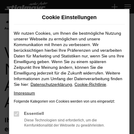
Zum
Hauptinhalt
Cookie Einstellungen
springen
Startseite
Augsburg
VW
VW Taigo
VW Taigo Neuwagen für
Augsburg Top-Angebote
Wir nutzen Cookies, um Ihnen die bestmögliche Nutzung
unserer Webseite zu ermöglichen und unsere
VW Taigo
Kommunikation mit Ihnen zu verbessern. Wir
berücksichtigen hierbei Ihre Präferenzen und verarbeiten
Daten für Marketing und Statistiken nur, wenn Sie uns Ihre
Neuwagen für
Einwilligung geben. Wenn Sie zu einem späteren
Zeitpunkt Ihre Meinung ändern, können Sie die
Einwilligung jederzeit für die Zukunft widerrufen. Weitere
Augsburg Top-
Informationen zum Umfang der Datenverarbeitung finden
Sie hier:
Datenschutzerklärung
,
Cookie-Richtlinie
.
Impressum
Angebote
Folgende Kategorien von Cookies werden von uns eingesetzt:
Essentiell
Ihren VW Taigo Neuwagen für Augsburg
Diese Technologien sind erforderlich, um die
Kernfunktionalität der Webseite zu gewährleisten.
erhalten Sie im Autohaus Stiglmayr