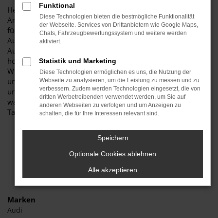
Funktional
Herzlich willkommen bei Autohaus Stiglmayr – Ihre erste
Diese Technologien bieten die bestmögliche Funktionalität
Anlaufstelle für exzellente VW Taigo Neuwagen Fahrzeuge
der Webseite. Services von Drittanbietern wie Google Maps,
für Augsburg und Umgebung! Unser renommiertes
Chats, Fahrzeugbewertungssystem und weitere werden
Autohaus ist stolz darauf, Ihnen eine herausragende
aktiviert.
Auswahl an VW Taigo Neuwagen zu präsentieren, die
höchste Standards in Sachen Qualität und Leistung erfüllen.
Statistik und Marketing
Wir sind seit Jahren Ihr vertrauenswürdiger Partner, wenn es
Diese Technologien ermöglichen es uns, die Nutzung der
um erstklassige Automobile geht. Erfahren Sie mehr über
Webseite zu analysieren, um die Leistung zu messen und zu
verbessern. Zudem werden Technologien eingesetzt, die von
unsere beeindruckende VW Taigo Neuwagen Flotte und
dritten Werbetreibenden verwendet werden, um Sie auf
warum Autohaus Stiglmayr die bevorzugte Adresse für VW
anderen Webseiten zu verfolgen und um Anzeigen zu
Taigo Neuwagen Liebhaber ist.
schalten, die für Ihre Interessen relevant sind.
Speichern
Optionale Cookies ablehnen
Alle akzeptieren
Marken
Audi