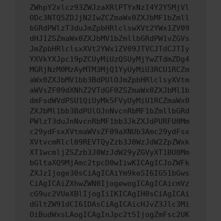
ZWhpY2xlcz93ZWJzaXRlPTYxNzI4Y2Y5MjVl
ODc3NTQ5ZDJjN2IwZCZmaWx0ZXJbMF1bZmll
bGRdPWlzT3duJmZpbHRlclswXVt2YWx1ZV09
dHJ1ZSZmaWx0ZXJbMV1bZmllbGRdPW1vZGVs
JmZpbHRlclsxXVt2YWx1ZV09JTVCJTdCJTIy
YXVkYXJpc19pZCUyMiUzQSUyMjYwZTdmZDg4
MGRjNzM0MzAyMTM3MjQ1YyUyMiU3RCU1RCZm
aWx0ZXJbMV1bb3BdPUlOJmZpbHRlclsyXVtm
aWVsZF09dXNhZ2VTdGF0ZSZmaWx0ZXJbMl1b
dmFsdWVdPSU1QiUyMk5FVyUyMiU1RCZmaWx0
ZXJbMl1bb3BdPUlOJnNvcnRbMF1bZmllbGRd
PWlzT3duJnNvcnRbMF1bb3JkZXJdPURFU0Mm
c29ydFsxXVtmaWVsZF09aXNUb3Amc29ydFsx
XVtvcmRlcl09REVTQyZzb3J0WzJdW2ZpZWxk
XT1wcmljZSZzb3J0WzJdW29yZGVyXT1BU0Mm
bGltaXQ9MjAmc2tpcD0wIiwKICAgICJoZWFk
ZXJzIjoge30sCiAgICAiYm9keSI6IG51bGws
CiAgICAiZXhwZWN0IjogewogICAgICAicmVz
cG9uc2VUeXBlIjogIiIKICAgIH0sCiAgICAi
dGltZW91dCI6IDAsCiAgICAicHJvZ3Jlc3Mi
OiBudWxsLAogICAgInJpc2t5IjogZmFsc2UK