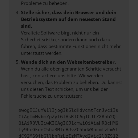
Probleme zu beheben.
Stelle sicher, dass dein Browser und dein
Betriebssystem auf dem neuesten Stand
sind.
Veraltete Software birgt nicht nur ein
Sicherheitsrisiko, sondern kann auch dazu
führen, dass bestimmte Funktionen nicht mehr
unterstützt werden.
Wende dich an den Webseitenbetreiber.
Wenn du alle oben genannten Schritte versucht
hast, kontaktiere uns bitte. Wir werden
versuchen, das Problem zu beheben. Du kannst
uns diesen Text schicken, um uns bei der
Fehlersuche zu unterstützen:
ewogICJuYW1lIjogIk5ldHdvcmtFcnJvciIs
CiAgImNvbmZpZyI6IHsKICAgICJtZXRob2Qi
OiAiR0VUIiwKICAgICJ1cmwiOiAiaHR0cHM6
Ly9hcGkueC5ha3MtcHJvZC5hdWRhcmlzLm5l
dC92MS9jbGllbnRzLzIzMTAvd2Vic2l0ZS12