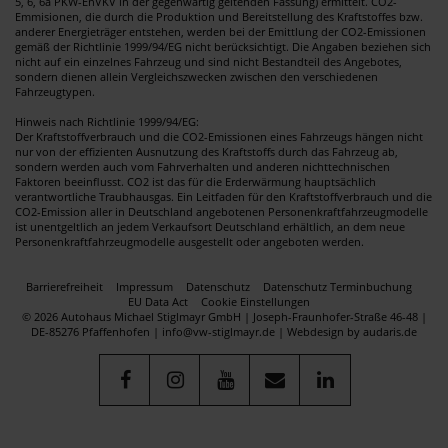
5, 6, 6a PKW-EnVKV in der gegenwärtig geltenden Fassung) ermittelt. CO2-
Emmisionen, die durch die Produktion und Bereitstellung des Kraftstoffes bzw.
anderer Energieträger entstehen, werden bei der Emittlung der CO2-Emissionen
gemäß der Richtlinie 1999/94/EG nicht berücksichtigt. Die Angaben beziehen sich
nicht auf ein einzelnes Fahrzeug und sind nicht Bestandteil des Angebotes,
sondern dienen allein Vergleichszwecken zwischen den verschiedenen
Fahrzeugtypen.
Hinweis nach Richtlinie 1999/94/EG:
Der Kraftstoffverbrauch und die CO2-Emissionen eines Fahrzeugs hängen nicht
nur von der effizienten Ausnutzung des Kraftstoffs durch das Fahrzeug ab,
sondern werden auch vom Fahrverhalten und anderen nichttechnischen
Faktoren beeinflusst. CO2 ist das für die Erderwärmung hauptsächlich
verantwortliche Traubhausgas. Ein Leitfaden für den Kraftstoffverbrauch und die
CO2-Emission aller in Deutschland angebotenen Personenkraftfahrzeugmodelle
ist unentgeltlich an jedem Verkaufsort Deutschland erhältlich, an dem neue
Personenkraftfahrzeugmodelle ausgestellt oder angeboten werden.
Barrierefreiheit
Impressum
Datenschutz
Datenschutz Terminbuchung
EU Data Act
Cookie Einstellungen
© 2026 Autohaus Michael Stiglmayr GmbH | Joseph-Fraunhofer-Straße 46-48 |
DE-85276 Pfaffenhofen | info@vw-stiglmayr.de |
Webdesign by audaris.de