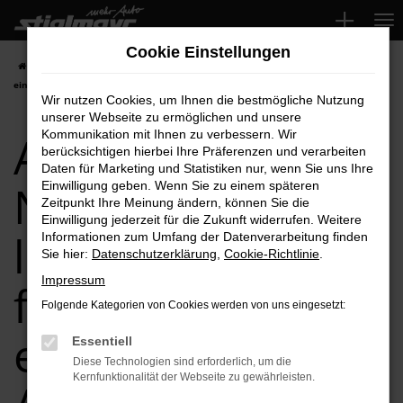
Zum
Hauptinhalt
Cookie Einstellungen
springen
Startseite
Audi
Audi A6
Audi A6 Neuwagen leasen, finanzieren
einfach bei Ihrem Audi Händler
Wir nutzen Cookies, um Ihnen die bestmögliche Nutzung
unserer Webseite zu ermöglichen und unsere
Audi A6
Kommunikation mit Ihnen zu verbessern. Wir
berücksichtigen hierbei Ihre Präferenzen und verarbeiten
Daten für Marketing und Statistiken nur, wenn Sie uns Ihre
Neuwagen
Einwilligung geben. Wenn Sie zu einem späteren
Zeitpunkt Ihre Meinung ändern, können Sie die
Einwilligung jederzeit für die Zukunft widerrufen. Weitere
leasen,
Informationen zum Umfang der Datenverarbeitung finden
Sie hier:
Datenschutzerklärung
,
Cookie-Richtlinie
.
Impressum
finanzieren
Folgende Kategorien von Cookies werden von uns eingesetzt:
einfach bei Ihrem
Essentiell
Diese Technologien sind erforderlich, um die
Kernfunktionalität der Webseite zu gewährleisten.