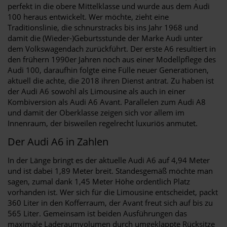
perfekt in die obere Mittelklasse und wurde aus dem Audi
100 heraus entwickelt. Wer möchte, zieht eine
Traditionslinie, die schnurstracks bis ins Jahr 1968 und
damit die (Wieder-)Geburtsstunde der Marke Audi unter
dem Volkswagendach zurückführt. Der erste A6 resultiert in
den frühern 1990er Jahren noch aus einer Modellpflege des
Audi 100, daraufhin folgte eine Fülle neuer Generationen,
aktuell die achte, die 2018 ihren Dienst antrat. Zu haben ist
der Audi A6 sowohl als Limousine als auch in einer
Kombiversion als Audi A6 Avant. Parallelen zum Audi A8
und damit der Oberklasse zeigen sich vor allem im
Innenraum, der bisweilen regelrecht luxuriös anmutet.
Der Audi A6 in Zahlen
In der Länge bringt es der aktuelle Audi A6 auf 4,94 Meter
und ist dabei 1,89 Meter breit. Standesgemäß möchte man
sagen, zumal dank 1,45 Meter Höhe ordentlich Platz
vorhanden ist. Wer sich für die Limousine entscheidet, packt
360 Liter in den Kofferraum, der Avant freut sich auf bis zu
565 Liter. Gemeinsam ist beiden Ausführungen das
maximale Laderaumvolumen durch umgeklappte Rücksitze