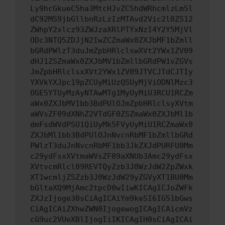
Ly9hcGkueC5ha3MtcHJvZC5hdWRhcmlzLm5l
dC92MS9jbGllbnRzLzIzMTAvd2Vic2l0ZS12
ZWhpY2xlcz93ZWJzaXRlPTYxNzI4Y2Y5MjVl
ODc3NTQ5ZDJjN2IwZCZmaWx0ZXJbMF1bZmll
bGRdPWlzT3duJmZpbHRlclswXVt2YWx1ZV09
dHJ1ZSZmaWx0ZXJbMV1bZmllbGRdPW1vZGVs
JmZpbHRlclsxXVt2YWx1ZV09JTVCJTdCJTIy
YXVkYXJpc19pZCUyMiUzQSUyMjViODNlMzc3
OGE5YTUyMzAyNTAwMTg1MyUyMiU3RCU1RCZm
aWx0ZXJbMV1bb3BdPUlOJmZpbHRlclsyXVtm
aWVsZF09dXNhZ2VTdGF0ZSZmaWx0ZXJbMl1b
dmFsdWVdPSU1QiUyMk5FVyUyMiU1RCZmaWx0
ZXJbMl1bb3BdPUlOJnNvcnRbMF1bZmllbGRd
PWlzT3duJnNvcnRbMF1bb3JkZXJdPURFU0Mm
c29ydFsxXVtmaWVsZF09aXNUb3Amc29ydFsx
XVtvcmRlcl09REVTQyZzb3J0WzJdW2ZpZWxk
XT1wcmljZSZzb3J0WzJdW29yZGVyXT1BU0Mm
bGltaXQ9MjAmc2tpcD0wIiwKICAgICJoZWFk
ZXJzIjoge30sCiAgICAiYm9keSI6IG51bGws
CiAgICAiZXhwZWN0IjogewogICAgICAicmVz
cG9uc2VUeXBlIjogIiIKICAgIH0sCiAgICAi