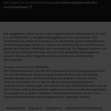
Wir sorgen für interessante & spezielle
Informationen aus der
Automobilwelt
Die angegebenen Werte wurden nach vorgeschriebenen Messverfahren (§ 2 Nrn.
5, 6, 6a PKW-EnVKV in der gegenwärtig geltenden Fassung) ermittelt. CO2-
Emmisionen, die durch die Produktion und Bereitstellung des Kraftstoffes bzw.
anderer Energieträger entstehen, werden bei der Emittlung der CO2-Emissionen
gemäß der Richtlinie 1999/94/EG nicht berücksichtigt. Die Angaben beziehen sich
nicht auf ein einzelnes Fahrzeug und sind nicht Bestandteil des Angebotes,
sondern dienen allein Vergleichszwecken zwischen den verschiedenen
Fahrzeugtypen.
Hinweis nach Richtlinie 1999/94/EG:
Der Kraftstoffverbrauch und die CO2-Emissionen eines Fahrzeugs hängen nicht
nur von der effizienten Ausnutzung des Kraftstoffs durch das Fahrzeug ab,
sondern werden auch vom Fahrverhalten und anderen nichttechnischen
Faktoren beeinflusst. CO2 ist das für die Erderwärmung hauptsächlich
verantwortliche Traubhausgas. Ein Leitfaden für den Kraftstoffverbrauch und die
CO2-Emission aller in Deutschland angebotenen Personenkraftfahrzeugmodelle
ist unentgeltlich an jedem Verkaufsort Deutschland erhältlich, an dem neue
Personenkraftfahrzeugmodelle ausgestellt oder angeboten werden.
Barrierefreiheit
Impressum
Datenschutz
Datenschutz Terminbuchung