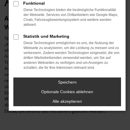
Audi Händler
Funktional
Diese Technologien bieten die bestmögliche Funktionalität
der Webseite. Services von Drittanbietern wie Google Maps,
Audi A6 Neuwagen – die exzellenteste
Chats, Fahrzeugbewertungssystem und weitere werden
aktiviert.
Wahl
Statistik und Marketing
Sprachlich ließe sich gewiss darüber streiten, ob sich ein
„exzellent“ noch steigern lässt, inhaltlich jedoch nicht. Fest
Diese Technologien ermöglichen es uns, die Nutzung der
Webseite zu analysieren, um die Leistung zu messen und zu
steht, dass ein Audi A6 Neuwagen in puncto Qualität und
verbessern. Zudem werden Technologien eingesetzt, die von
Ausstattung kaum zu toppen ist und Sie in einen echten
dritten Werbetreibenden verwendet werden, um Sie auf
Traumwagen steigen. Wir sind stolz darauf, die Modelle von
anderen Webseiten zu verfolgen und um Anzeigen zu
Audi bereits seit vielen Jahrzehnten anzubieten und
schalten, die für Ihre Interessen relevant sind.
verweisen auf unsere Erfahrung von mehr als 115 Jahren als
regional verwurzelter Familienbetrieb. Audi A6 Neuwagen
Speichern
sind naturgemäß das „Non-Plus-Ultra“ und ermöglichen das
Optionale Cookies ablehnen
Einsteigen in ein Fahrzeug, das exakt entsprechend Ihrer
Wünsche und Vorgaben gebaut wird. Sie allein bestimmen
Alle akzeptieren
die Lackierung, Motorisierung und natürlich auch die vielen
Extras, die seitens des Herstellers geboten werden.