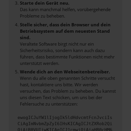
Starte dein Gerät neu.
Das kann manchmal helfen, vorübergehende
Probleme zu beheben.
Stelle sicher, dass dein Browser und dein
Betriebssystem auf dem neuesten Stand
sind.
Veraltete Software birgt nicht nur ein
Sicherheitsrisiko, sondern kann auch dazu
führen, dass bestimmte Funktionen nicht mehr
unterstützt werden.
Wende dich an den Webseitenbetreiber.
Wenn du alle oben genannten Schritte versucht
hast, kontaktiere uns bitte. Wir werden
versuchen, das Problem zu beheben. Du kannst
uns diesen Text schicken, um uns bei der
Fehlersuche zu unterstützen:
ewogICJuYW1lIjogIk5ldHdvcmtFcnJvciIs
CiAgImNvbmZpZyI6IHsKICAgICJtZXRob2Qi
OiAiR0VUIiwKICAgICJ1cmwiOiAiaHR0cHM6