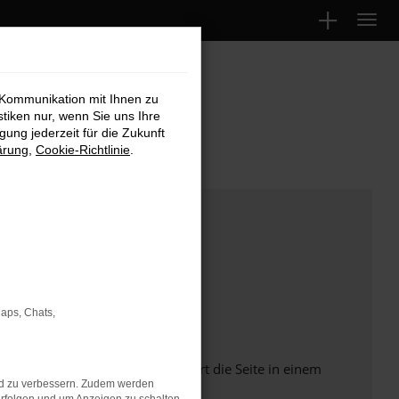
 Kommunikation mit Ihnen zu
stiken nur, wenn Sie uns Ihre
ung jederzeit für die Zukunft
ärung
,
Cookie-Richtlinie
.
Maps, Chats,
Seiten verhindern. Funktioniert die Seite in einem
nd zu verbessern. Zudem werden