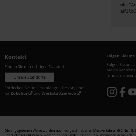
wKICA
aW1lb
Kontakt
Folgen Sie uns!
Folgen Sie uns 
Finden Sie den richtigen Standort:
Media Kanälen u
rund um unser 
Unsere Standorte
Entdecken Sie unser umfangreiches Angebot
für
Zubehör
und
Werkstattservice
Die angegebenen Werte wurden nach vorgeschriebenen Messverfahren (§ 2 Nrn. 5, 6,
Energieträger entstehen, werden bei der Emittlung der CO2-Emissionen gemäß der Ric