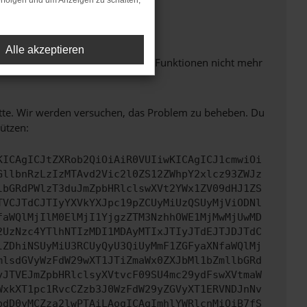
rfolgen und um Anzeigen zu schalten,
m neuesten Stand sind.
Alle akzeptieren
 auch dazu führen, dass bestimmte Funktionen nicht mehr
bitte. Wir werden versuchen, das Problem zu beheben. Du
ützen:
KICAgICJtZXRob2QiOiAiR0VUIiwKICAgICJ1cmwiOi
GllbnRzLzIzMTAvd2Vic2l0ZS12ZWhpY2xlcz93ZWJz
lbGRdPWlzT3duJmZpbHRlclswXVt2YWx1ZV09dHJ1ZS
TVCJTdCJTIyYXVkYXJpc19pZCUyMiUzQSUyMjViODNl
faWQlMjIlM0ElMjI1YjgzZTM3NzhhOWE1MjMwMjUwMD
2UzNzc4YTlhNTIzMDI1MDAyMTIxJTIyJTdEJTJDJTdC
lZDhiNSUyMiU3RCUyQyU3QiUyMmF1ZGFyaXNfaWQlMj
mlsdGVyWzFdW29wXT1JTiZmaWx0ZXJbMl1bZmllbGRd
yJTVEJmZpbHRlclsyXVtvcF09SU4mc29ydFswXVtmaW
WxkXT1pc1RvcCZzb3J0WzFdW29yZGVyXT1ERVNDJnNv
pdD0yMCZza2lwPTAiLAogICAgImhlYWRlcnMiOiB7fS