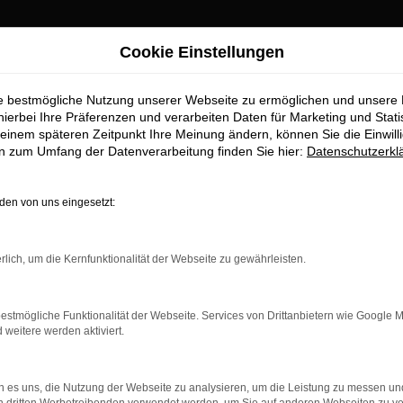
Cookie Einstellungen
ie bestmögliche Nutzung unserer Webseite zu ermöglichen und unsere
wagen
hierbei Ihre Präferenzen und verarbeiten Daten für Marketing und Stati
einem späteren Zeitpunkt Ihre Meinung ändern, können Sie die Einwillig
en zum Umfang der Datenverarbeitung finden Sie hier:
Datenschutzerkl
en von uns eingesetzt:
r: Network Error
n ist ein Fehler aufgetreten.
rlich, um die Kernfunktionalität der Webseite zu gewährleisten.
 ein paar Tipps, die dir helfen können:
rüfe deine Firewall und deine Internetverbindung.
estmögliche Funktionalität der Webseite. Services von Drittanbietern wie Google 
 andere Webseiten, zum Beispiel deine Suchmaschine?
eitere werden aktiviert.
 deine Browsererweiterungen.
 Erweiterungen, wie Werbeblocker, können das Laden bestimmter 
 es uns, die Nutzung der Webseite zu analysieren, um die Leistung zu messen u
n Browser oder in einem privaten Fenster?