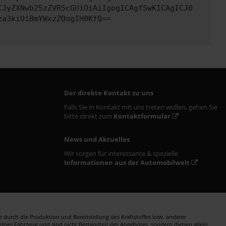
CJyZXNwb25zZVR5cGUiOiAiIgogICAgfSwKICAgICJ0
za3kiOiBmYWxzZQogIH0KfQ==
Der direkte Kontakt zu uns
Falls Sie in Kontakt mit uns treten wollen, gehen Sie
bitte direkt zum
Kontaktformular
News und Aktuelles
Wir sorgen für interessante & spezielle
Informationen aus der Automobilwelt
durch die Produktion und Bereitstellung des Kraftstoffes bzw. anderer
zelnes Fahrzeug und sind nicht Bestandteil des Angebotes, sondern dienen allein