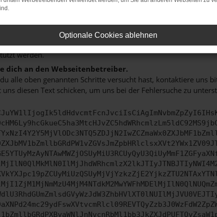
on dritten Werbetreibenden verwendet werden, um Sie auf anderen Webseiten zu ve
e dein Gerät neu.
ind.
ann manchmal helfen, vorübergehende Probleme zu beheben.
e sicher, dass dein Browser und dein Betriebssystem auf de
Optionale Cookies ablehnen
ete Software birgt nicht nur ein Sicherheitsrisiko, sondern kann
tützt werden.
 dich an den Webseitenbetreiber.
u alle oben genannten Schritte versucht hast, kontaktiere uns 
 uns diesen Text schicken, um uns bei der Fehlersuche zu unterst
CJuYW1lIjogIk5ldHdvcmtFcnJvciIsCiAgImNvbmZpZyI6IHs
0cHM6Ly9hcGkueC5ha3MtcHJvZC5hdWRhcmlzLm5ldC92MS9jb
TYxNzI4Y2Y5MjVlODc3NTQ5ZDJjN2IwZCZmaWx0ZXJbMF1bZml
0ZXJbMV1bZmllbGRdPW1vZGVsJmZpbHRlclsxXVt2YWx1ZV09J
GE5YTUyMzAyNTAwMWZjOSUyMiU3RCUyQyU3QiUyMmF1ZGFyaXN
lMjIlN0QlMkMlN0IlMjJhdWRhcmlzX2lkJTIyJTNBJTIyNWI4M
XVkYXJpc19pZCUyMiUzQSUyMjVjYzkzZjE2YjkzZTU2NTAxYTN
lMjI1ZjM1MjNmMzU4MjM4NTdkM2MwYWFhMDElMjIlN0QlNUQmZ
WdlU3RhdGUmZmlsdGVyWzJdW3ZhbHVlXT0lNUIlMjJVU0VEJTI
9aXNPd24mc29ydFswXVtvcmRlcl09REVTQyZzb3J0WzFdW2ZpZ
l1bZmllbGRdPXByaWNlJnNvcnRbMl1bb3JkZXJdPUFTQyZsaW1