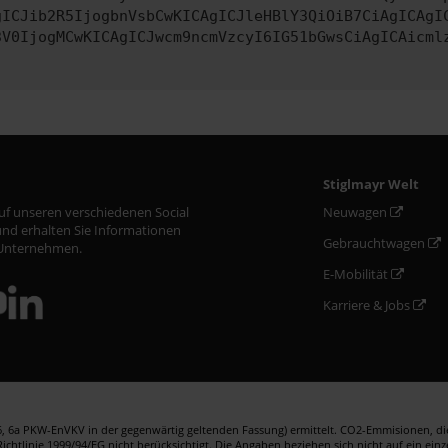
gICJib2R5IjogbnVsbCwKICAgICJleHBlY3QiOiB7CiAgICAgI
3V0IjogMCwKICAgICJwcm9ncmVzcyI6IG51bGwsCiAgICAicml
Stiglmayr Welt
auf unseren verschiedenen Social
Neuwagen
nd erhalten Sie Informationen
Gebrauchtwagen
Unternehmen.
E-Mobilität
Karriere & Jobs
 6a PKW-EnVKV in der gegenwärtig geltenden Fassung) ermittelt. CO2-Emmisionen, die 
htlinie 1999/94/EG nicht berücksichtigt. Die Angaben beziehen sich nicht auf ein ein