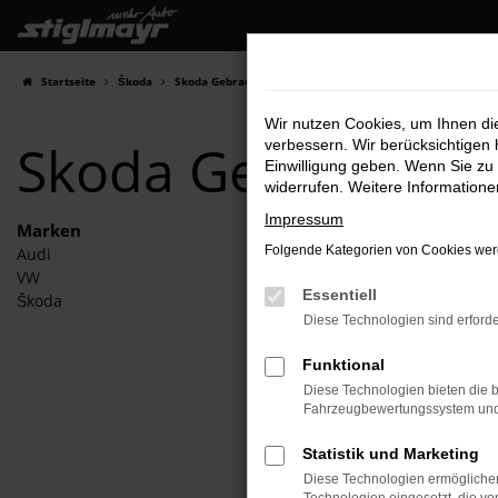
Zum
Hauptinhalt
springen
Startseite
Škoda
Skoda Gebrauchtwagen
Wir nutzen Cookies, um Ihnen d
Skoda Gebraucht
verbessern. Wir berücksichtigen 
Einwilligung geben. Wenn Sie zu 
widerrufen. Weitere Information
Impressum
Marken
Folgende Kategorien von Cookies werd
Audi
Fehle
VW
Essentiell
Škoda
Beim Lade
Diese Technologien sind erforde
Hier sind
Funktional
Überp
Diese Technologien bieten die b
Laden
Fahrzeugbewertungssystem und w
Prüfe
Statistik und Marketing
Manche
Diese Technologien ermöglichen
andere