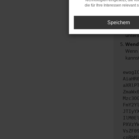
Technologien eingesetzt, die v
Start
die für Ihre Interessen relevant s
Das k
Stell
Speichern
Veralt
unters
Wende
Wenn d
kannst
ewogI
AiaHR
aXRlP
ZmaWx
Mzc3O
FmY2Y
JTIyY
IlM0E
PXVzY
VsZF0
cnRbM