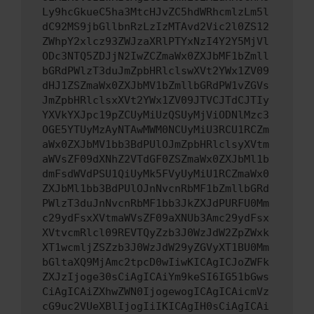
Ly9hcGkueC5ha3MtcHJvZC5hdWRhcmlzLm5l
dC92MS9jbGllbnRzLzIzMTAvd2Vic2l0ZS12
ZWhpY2xlcz93ZWJzaXRlPTYxNzI4Y2Y5MjVl
ODc3NTQ5ZDJjN2IwZCZmaWx0ZXJbMF1bZmll
bGRdPWlzT3duJmZpbHRlclswXVt2YWx1ZV09
dHJ1ZSZmaWx0ZXJbMV1bZmllbGRdPW1vZGVs
JmZpbHRlclsxXVt2YWx1ZV09JTVCJTdCJTIy
YXVkYXJpc19pZCUyMiUzQSUyMjViODNlMzc3
OGE5YTUyMzAyNTAwMWM0NCUyMiU3RCU1RCZm
aWx0ZXJbMV1bb3BdPUlOJmZpbHRlclsyXVtm
aWVsZF09dXNhZ2VTdGF0ZSZmaWx0ZXJbMl1b
dmFsdWVdPSU1QiUyMk5FVyUyMiU1RCZmaWx0
ZXJbMl1bb3BdPUlOJnNvcnRbMF1bZmllbGRd
PWlzT3duJnNvcnRbMF1bb3JkZXJdPURFU0Mm
c29ydFsxXVtmaWVsZF09aXNUb3Amc29ydFsx
XVtvcmRlcl09REVTQyZzb3J0WzJdW2ZpZWxk
XT1wcmljZSZzb3J0WzJdW29yZGVyXT1BU0Mm
bGltaXQ9MjAmc2tpcD0wIiwKICAgICJoZWFk
ZXJzIjoge30sCiAgICAiYm9keSI6IG51bGws
CiAgICAiZXhwZWN0IjogewogICAgICAicmVz
cG9uc2VUeXBlIjogIiIKICAgIH0sCiAgICAi