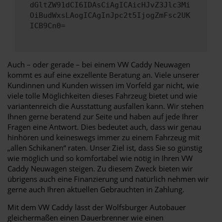
dGltZW91dCI6IDAsCiAgICAicHJvZ3Jlc3Mi
OiBudWxsLAogICAgInJpc2t5IjogZmFsc2UK
ICB9Cn0=
Auch – oder gerade – bei einem VW Caddy Neuwagen
kommt es auf eine exzellente Beratung an. Viele unserer
Kundinnen und Kunden wissen im Vorfeld gar nicht, wie
viele tolle Möglichkeiten dieses Fahrzeug bietet und wie
variantenreich die Ausstattung ausfallen kann. Wir stehen
Ihnen gerne beratend zur Seite und haben auf jede Ihrer
Fragen eine Antwort. Dies bedeutet auch, dass wir genau
hinhören und keineswegs immer zu einem Fahrzeug mit
„allen Schikanen“ raten. Unser Ziel ist, dass Sie so günstig
wie möglich und so komfortabel wie nötig in Ihren VW
Caddy Neuwagen steigen. Zu diesem Zweck bieten wir
übrigens auch eine Finanzierung und natürlich nehmen wir
gerne auch Ihren aktuellen Gebrauchten in Zahlung.
Mit dem VW Caddy lässt der Wolfsburger Autobauer
gleichermaßen einen Dauerbrenner wie einen