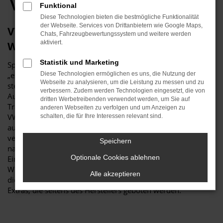
VW Händler
Funktional
Diese Technologien bieten die bestmögliche Funktionalität
der Webseite. Services von Drittanbietern wie Google Maps,
VW Caddy Neuwagen – die exzellenteste
Chats, Fahrzeugbewertungssystem und weitere werden
aktiviert.
Wahl
Statistik und Marketing
Sprachlich ließe sich gewiss darüber streiten, ob sich ein
„exzellent“ noch steigern lässt, inhaltlich jedoch nicht. Fest
Diese Technologien ermöglichen es uns, die Nutzung der
Webseite zu analysieren, um die Leistung zu messen und zu
steht, dass ein VW Caddy Neuwagen in puncto Qualität und
verbessern. Zudem werden Technologien eingesetzt, die von
Ausstattung kaum zu toppen ist und Sie in einen echten
dritten Werbetreibenden verwendet werden, um Sie auf
Traumwagen steigen. Wir sind stolz darauf, die Modelle von
anderen Webseiten zu verfolgen und um Anzeigen zu
VW bereits seit vielen Jahrzehnten anzubieten und verweisen
schalten, die für Ihre Interessen relevant sind.
auf unsere Erfahrung von mehr als 115 Jahren als regional
verwurzelter Familienbetrieb. VW Caddy Neuwagen sind
Speichern
naturgemäß das „Non-Plus-Ultra“ und ermöglichen das
Optionale Cookies ablehnen
Einsteigen in ein Fahrzeug, das exakt entsprechend Ihrer
Wünsche und Vorgaben gebaut wird. Sie allein bestimmen
Alle akzeptieren
die Lackierung, Motorisierung und natürlich auch die vielen
Extras, die seitens des Herstellers geboten werden.