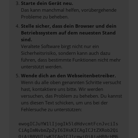
Starte dein Gerät neu.
Das kann manchmal helfen, vorübergehende
Probleme zu beheben.
Stelle sicher, dass dein Browser und dein
Betriebssystem auf dem neuesten Stand
sind.
Veraltete Software birgt nicht nur ein
Sicherheitsrisiko, sondern kann auch dazu
führen, dass bestimmte Funktionen nicht mehr
unterstützt werden.
Wende dich an den Webseitenbetreiber.
Wenn du alle oben genannten Schritte versucht
hast, kontaktiere uns bitte. Wir werden
versuchen, das Problem zu beheben. Du kannst
uns diesen Text schicken, um uns bei der
Fehlersuche zu unterstützen:
ewogICJuYW1lIjogIk5ldHdvcmtFcnJvciIs
CiAgImNvbmZpZyI6IHsKICAgICJtZXRob2Qi
OiAiR0VUIiwKICAgICJ1cmwiOiAiaHR0cHM6