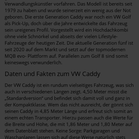
Verwandlungskünstler vorfahren. Das Modell ist bereits seit
1979 zu haben und wurde seinerzeit ein wenig aus der Not
geboren. Die erste Generation Caddy war noch ein VW Golf
als Pick-Up, doch über die Jahre entwickelte das Fahrzeug
sein ureigenes Profil. Vorgestellt wird ein Hochdachkombi
ohne viele Schnörkel und abseits der vielen Lifestyle-
Fahrzeuge der heutigen Zeit. Die aktuelle Generation fünf ist
seit 2020 auf dem Markt und setzt auf der topmodernen
MQB evo- Plattform auf. Parallelen zum Golf 8 sind somit
keineswegs verwunderlich.
Daten und Fakten zum VW Caddy
Der VW Caddy ist ein rundum vielseitiges Fahrzeug, was sich
auch in verschiedenen Längen zeigt. 4,50 Meter misst die
„Standardversion“ und befindet sich damit voll und ganz in
der Kompaktklasse. Wem das nicht ausreicht, der gönnt sich
seinen Caddy in 4,85 Meter Länge und erfreut sich somit an
einem echten Transporter. Hierzu passen auch die Werte für
die Breite und Höhe, die mit 1,86 Meter und 1,80 Meter auf
dem Datenblatt stehen. Keine Sorge: Parkgaragen und
Waschanlagen lassen sich auf diese Weise natürlich stets