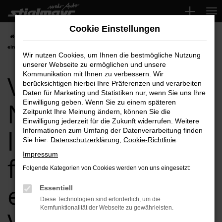
Zum
Hauptinhalt
Cookie Einstellungen
springen
Startseite
VW
VW Caddy
VW Caddy Neuwagen leasen, finanzieren
einfach bei Ihrem VW Händler
Wir nutzen Cookies, um Ihnen die bestmögliche Nutzung
unserer Webseite zu ermöglichen und unsere
VW Caddy
Kommunikation mit Ihnen zu verbessern. Wir
berücksichtigen hierbei Ihre Präferenzen und verarbeiten
Daten für Marketing und Statistiken nur, wenn Sie uns Ihre
Neuwagen
Einwilligung geben. Wenn Sie zu einem späteren
Zeitpunkt Ihre Meinung ändern, können Sie die
Einwilligung jederzeit für die Zukunft widerrufen. Weitere
leasen,
Informationen zum Umfang der Datenverarbeitung finden
Sie hier:
Datenschutzerklärung
,
Cookie-Richtlinie
.
Impressum
finanzieren
Folgende Kategorien von Cookies werden von uns eingesetzt:
einfach bei Ihrem
Essentiell
Diese Technologien sind erforderlich, um die
Kernfunktionalität der Webseite zu gewährleisten.