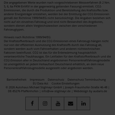
Die angegebenen Werte wurden nach vorgeschriebenen Messverfahren (§ 2 Nrn.
5, 6, 6a PKW-EnVKV in der gegenwärtig geltenden Fassung) ermittelt. CO2-
Emmisionen, die durch die Produktion und Bereitstellung des Kraftstoffes bzw.
anderer Energieträger entstehen, werden bei der Emittlung der CO2-Emissionen
gemäß der Richtlinie 1999/94/EG nicht berücksichtigt. Die Angaben beziehen sich
nicht auf ein einzelnes Fahrzeug und sind nicht Bestandteil des Angebotes,
sondern dienen allein Vergleichszwecken zwischen den verschiedenen
Fahrzeugtypen.
Hinweis nach Richtlinie 1999/94/EG:
Der Kraftstoffverbrauch und die CO2-Emissionen eines Fahrzeugs hängen nicht
nur von der effizienten Ausnutzung des Kraftstoffs durch das Fahrzeug ab,
sondern werden auch vom Fahrverhalten und anderen nichttechnischen
Faktoren beeinflusst. CO2 ist das für die Erderwärmung hauptsächlich
verantwortliche Traubhausgas. Ein Leitfaden für den Kraftstoffverbrauch und die
CO2-Emission aller in Deutschland angebotenen Personenkraftfahrzeugmodelle
ist unentgeltlich an jedem Verkaufsort Deutschland erhältlich, an dem neue
Personenkraftfahrzeugmodelle ausgestellt oder angeboten werden.
Barrierefreiheit
Impressum
Datenschutz
Datenschutz Terminbuchung
EU Data Act
Cookie Einstellungen
© 2026 Autohaus Michael Stiglmayr GmbH | Joseph-Fraunhofer-Straße 46-48 |
DE-85276 Pfaffenhofen | info@vw-stiglmayr.de |
Webdesign by audaris.de