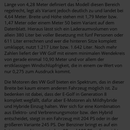
Länge von 4,28 Meter definiert das Modell diesen Bereich
regelrecht, legt als Variant jedoch deutlich zu und landet bei
4,64 Meter. Breite und Höhe stehen mit 1,79 Meter bzw.
1,47 Meter oder einem Meter 50 beim Variant auf dem
Datenblatt. Hieraus lässt sich ein Laderaumvolumen von
allein 380 Liter bei voller Besetzung mit fünf Personen oder
611 Liter errechnen und wer die hinteren Sitze komplett
umklappt, nutzt 1.217 Liter bzw. 1.642 Liter. Noch mehr
Zahlen liefert der VW Golf mit einem minimalen Wendekreis
von gerade einmal 10,90 Meter und vor allem der
erstklassigen Windschlüpfrigkeit, die in einem cw-Wert von
nur 0,275 zum Ausdruck kommt.
Die Motoren des VW Golf bieten ein Spektrum, das in dieser
Breite bei kaum einem anderen Fahrzeug möglich ist. Zu
bedenken ist dabei, dass der E-Golf in Generation 8
komplett wegfällt, dafür aber E-Motoren als Mildhybride
und Hybride Einzug halten. Wer sich für eine Kombination
aus Elektro- und Verbrennungsmotor bzw. den Hybrid
entscheidet, steigt in ein Fahrzeug mit 204 PS oder in der
größeren Variante 245 PS. Der Benziner bringt es auf ein