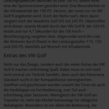
Leistungsspektrum zwischen 90 und 190 PS, sofern nicht
eine der Sportversionen geordert wird. Eine Besonderheit ist
der Allradantrieb der 190 PS- Version, der sonst nur im VW
Golf R angeboten wird. Doch der Reihe nach, denn davor
rangiert noch der bewährte Golf GTI mit 245 PS. Übertroffen
wird dieses rasante Modell durch den VW Golf R, der 320 PS
leistet und nur 4,7 Sekunden für die 100 km/h –
Beschleunigung vergehen lässt. Abgerundet wird die Liste
der Motoren durch Diesel in den Leistungsstufen 115, 150
und 200 PS, ebenfalls auf Wunsch mit Allradantrieb.
Extras des VW Golf
Nicht nur das Design, sondern auch die vielen Extras des VW
Golf 8 machen schlichtweg Spaß. Dabei muss es sich noch
nicht einmal um Technik handeln, denn auch das Panorama-
Glasdach sucht in der Kompaktklasse seinesgleichen.
Geöffnet und geschlossen werden sowohl die Türen als auch
die Heckklappe via Fernbedienung, zum Teil auch
schlichtweg über Sensoren. Wenngleich der VW Golf ein
Topseller ist, steht das Modell keineswegs für alltägliche
Beliebigkeit. Besonders ist vor allem die Bedienung, die