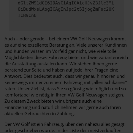
dGltZW91dCI6IDAsCiAgICAicHJvZ3Jlc3Mi
OiBudWxsLAogICAgInJpc2t5IjogZmFsc2UK
ICB9Cn0=
Auch – oder gerade – bei einem VW Golf Neuwagen kommt
es auf eine exzellente Beratung an. Viele unserer Kundinnen
und Kunden wissen im Vorfeld gar nicht, wie viele tolle
Möglichkeiten dieses Fahrzeug bietet und wie variantenreich
die Ausstattung ausfallen kann. Wir stehen Ihnen gerne
beratend zur Seite und haben auf jede Ihrer Fragen eine
Antwort. Dies bedeutet auch, dass wir genau hinhören und
keineswegs immer zu einem Fahrzeug mit „allen Schikanen“
raten. Unser Ziel ist, dass Sie so günstig wie möglich und so
komfortabel wie nötig in Ihren VW Golf Neuwagen steigen.
Zu diesem Zweck bieten wir übrigens auch eine
Finanzierung und natürlich nehmen wir gerne auch Ihren
aktuellen Gebrauchten in Zahlung.
Der VW Golf ist ein Fahrzeug, über den nahezu alles gesagt
oder geschrieben wurde. In der Liste der meistverkauften