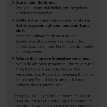
Starte dein Gerät neu.
Das kann manchmal helfen, vorübergehende
Probleme zu beheben.
Stelle sicher, dass dein Browser und dein
Betriebssystem auf dem neuesten Stand
sind.
Veraltete Software birgt nicht nur ein
Sicherheitsrisiko, sondern kann auch dazu
führen, dass bestimmte Funktionen nicht mehr
unterstützt werden.
Wende dich an den Webseitenbetreiber.
Wenn du alle oben genannten Schritte versucht
hast, kontaktiere uns bitte. Wir werden
versuchen, das Problem zu beheben. Du kannst
uns diesen Text schicken, um uns bei der
Fehlersuche zu unterstützen:
ewogICJuYW1lIjogIk5ldHdvcmtFcnJvciIs
CiAgImNvbmZpZyI6IHsKICAgICJtZXRob2Qi
OiAiR0VUIiwKICAgICJ1cmwiOiAiaHR0cHM6