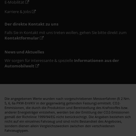
E-Mobilität
Karriere & Jobs
Der direkte Kontakt zu uns
Falls Sie in Kontakt mit uns treten wollen, gehen Sie bitte direkt zum
Kontaktformular
News und Aktuelles
Wir sorgen für interessante & spezielle
Informationen aus der
Automobilwelt
Die angegebenen Werte wurden nach vorgeschriebenen Messverfahren (§ 2 Nrn.
5, 6, 6a PKW-EnVKV in der gegenwärtig geltenden Fassung) ermittelt. CO2-
Emmisionen, die durch die Produktion und Bereitstellung des Kraftstoffes bzw.
anderer Energieträger entstehen, werden bei der Emittlung der CO2-Emissionen
gemäß der Richtlinie 1999/94/EG nicht berücksichtigt. Die Angaben beziehen sich
nicht auf ein einzelnes Fahrzeug und sind nicht Bestandteil des Angebotes,
sondern dienen allein Vergleichszwecken zwischen den verschiedenen
Fahrzeugtypen.