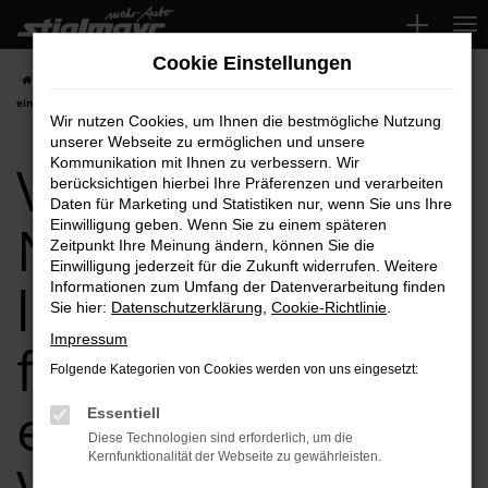
Zum
Hauptinhalt
Cookie Einstellungen
springen
Startseite
VW
VW Golf
VW Golf Neuwagen leasen, finanzieren
einfach bei Ihrem VW Händler
Wir nutzen Cookies, um Ihnen die bestmögliche Nutzung
unserer Webseite zu ermöglichen und unsere
VW Golf
Kommunikation mit Ihnen zu verbessern. Wir
berücksichtigen hierbei Ihre Präferenzen und verarbeiten
Daten für Marketing und Statistiken nur, wenn Sie uns Ihre
Neuwagen
Einwilligung geben. Wenn Sie zu einem späteren
Zeitpunkt Ihre Meinung ändern, können Sie die
Einwilligung jederzeit für die Zukunft widerrufen. Weitere
leasen,
Informationen zum Umfang der Datenverarbeitung finden
Sie hier:
Datenschutzerklärung
,
Cookie-Richtlinie
.
Impressum
finanzieren
Folgende Kategorien von Cookies werden von uns eingesetzt:
einfach bei Ihrem
Essentiell
Diese Technologien sind erforderlich, um die
Kernfunktionalität der Webseite zu gewährleisten.