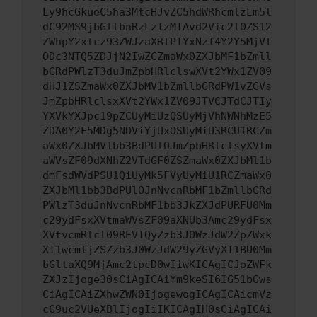
Ly9hcGkueC5ha3MtcHJvZC5hdWRhcmlzLm5l
dC92MS9jbGllbnRzLzIzMTAvd2Vic2l0ZS12
ZWhpY2xlcz93ZWJzaXRlPTYxNzI4Y2Y5MjVl
ODc3NTQ5ZDJjN2IwZCZmaWx0ZXJbMF1bZmll
bGRdPWlzT3duJmZpbHRlclswXVt2YWx1ZV09
dHJ1ZSZmaWx0ZXJbMV1bZmllbGRdPW1vZGVs
JmZpbHRlclsxXVt2YWx1ZV09JTVCJTdCJTIy
YXVkYXJpc19pZCUyMiUzQSUyMjVhNWNhMzE5
ZDA0Y2E5MDg5NDViYjUxOSUyMiU3RCU1RCZm
aWx0ZXJbMV1bb3BdPUlOJmZpbHRlclsyXVtm
aWVsZF09dXNhZ2VTdGF0ZSZmaWx0ZXJbMl1b
dmFsdWVdPSU1QiUyMk5FVyUyMiU1RCZmaWx0
ZXJbMl1bb3BdPUlOJnNvcnRbMF1bZmllbGRd
PWlzT3duJnNvcnRbMF1bb3JkZXJdPURFU0Mm
c29ydFsxXVtmaWVsZF09aXNUb3Amc29ydFsx
XVtvcmRlcl09REVTQyZzb3J0WzJdW2ZpZWxk
XT1wcmljZSZzb3J0WzJdW29yZGVyXT1BU0Mm
bGltaXQ9MjAmc2tpcD0wIiwKICAgICJoZWFk
ZXJzIjoge30sCiAgICAiYm9keSI6IG51bGws
CiAgICAiZXhwZWN0IjogewogICAgICAicmVz
cG9uc2VUeXBlIjogIiIKICAgIH0sCiAgICAi