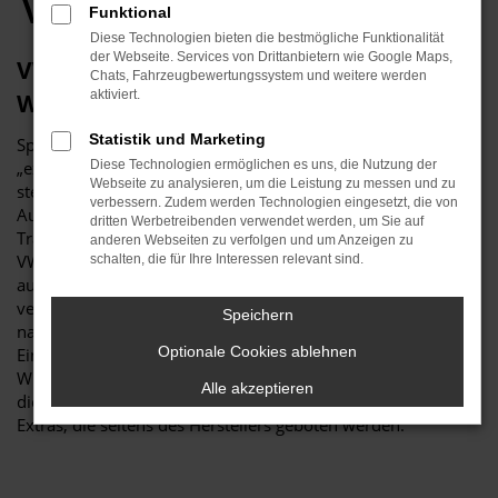
VW Händler
Funktional
Diese Technologien bieten die bestmögliche Funktionalität
der Webseite. Services von Drittanbietern wie Google Maps,
VW Golf Neuwagen – die exzellenteste
Chats, Fahrzeugbewertungssystem und weitere werden
aktiviert.
Wahl
Statistik und Marketing
Sprachlich ließe sich gewiss darüber streiten, ob sich ein
„exzellent“ noch steigern lässt, inhaltlich jedoch nicht. Fest
Diese Technologien ermöglichen es uns, die Nutzung der
Webseite zu analysieren, um die Leistung zu messen und zu
steht, dass ein VW Golf Neuwagen in puncto Qualität und
verbessern. Zudem werden Technologien eingesetzt, die von
Ausstattung kaum zu toppen ist und Sie in einen echten
dritten Werbetreibenden verwendet werden, um Sie auf
Traumwagen steigen. Wir sind stolz darauf, die Modelle von
anderen Webseiten zu verfolgen und um Anzeigen zu
VW bereits seit vielen Jahrzehnten anzubieten und verweisen
schalten, die für Ihre Interessen relevant sind.
auf unsere Erfahrung von mehr als 115 Jahren als regional
verwurzelter Familienbetrieb. VW Golf Neuwagen sind
Speichern
naturgemäß das „Non-Plus-Ultra“ und ermöglichen das
Optionale Cookies ablehnen
Einsteigen in ein Fahrzeug, das exakt entsprechend Ihrer
Wünsche und Vorgaben gebaut wird. Sie allein bestimmen
Alle akzeptieren
die Lackierung, Motorisierung und natürlich auch die vielen
Extras, die seitens des Herstellers geboten werden.