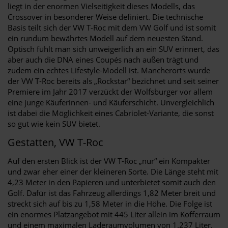
liegt in der enormen Vielseitigkeit dieses Modells, das
Crossover in besonderer Weise definiert. Die technische
Basis teilt sich der VW T-Roc mit dem VW Golf und ist somit
ein rundum bewährtes Modell auf dem neuesten Stand.
Optisch fühlt man sich unweigerlich an ein SUV erinnert, das
aber auch die DNA eines Coupés nach außen trägt und
zudem ein echtes Lifestyle-Modell ist. Mancherorts wurde
der VW T-Roc bereits als „Rockstar“ bezichnet und seit seiner
Premiere im Jahr 2017 verzückt der Wolfsburger vor allem
eine junge Käuferinnen- und Käuferschicht. Unvergleichlich
ist dabei die Möglichkeit eines Cabriolet-Variante, die sonst
so gut wie kein SUV bietet.
Gestatten, VW T-Roc
Auf den ersten Blick ist der VW T-Roc „nur“ ein Kompakter
und zwar eher einer der kleineren Sorte. Die Länge steht mit
4,23 Meter in den Papieren und unterbietet somit auch den
Golf. Dafür ist das Fahrzeug allerdings 1,82 Meter breit und
streckt sich auf bis zu 1,58 Meter in die Höhe. Die Folge ist
ein enormes Platzangebot mit 445 Liter allein im Kofferraum
und einem maximalen Laderaumvolumen von 1.237 Liter.