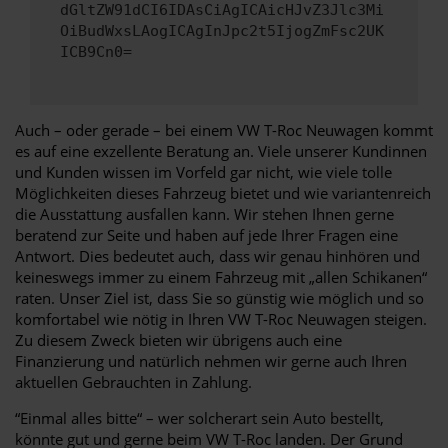
dGltZW91dCI6IDAsCiAgICAicHJvZ3Jlc3Mi
OiBudWxsLAogICAgInJpc2t5IjogZmFsc2UK
ICB9Cn0=
Auch – oder gerade – bei einem VW T-Roc Neuwagen kommt
es auf eine exzellente Beratung an. Viele unserer Kundinnen
und Kunden wissen im Vorfeld gar nicht, wie viele tolle
Möglichkeiten dieses Fahrzeug bietet und wie variantenreich
die Ausstattung ausfallen kann. Wir stehen Ihnen gerne
beratend zur Seite und haben auf jede Ihrer Fragen eine
Antwort. Dies bedeutet auch, dass wir genau hinhören und
keineswegs immer zu einem Fahrzeug mit „allen Schikanen“
raten. Unser Ziel ist, dass Sie so günstig wie möglich und so
komfortabel wie nötig in Ihren VW T-Roc Neuwagen steigen.
Zu diesem Zweck bieten wir übrigens auch eine
Finanzierung und natürlich nehmen wir gerne auch Ihren
aktuellen Gebrauchten in Zahlung.
“Einmal alles bitte“ – wer solcherart sein Auto bestellt,
könnte gut und gerne beim VW T-Roc landen. Der Grund