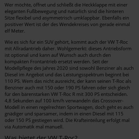
Wer möchte, öffnet und schließt die Heckklappe mit einer
eleganten Fußbewegung und natürlich sind die hinteren
Sitze flexibel und asymmetrisch umklappbar. Ebenfalls ein
positiver Wert ist der des Wendekreises von gerade einmal
elf Meter.
Wie es sich für ein SUV gehört, kommt auch der VW T-Roc
mit Allradantrieb daher. Wohlgemerkt: dieses Antriebsform
ist optional und kann auf Wunsch auch durch den
kompakten Frontantrieb ersetzt werden. Seit der
Modellpflege des Jahres 2020 sind sowohl Benziner als auch
Diesel im Angebot und das Leistungsspektrum beginnt bei
110 PS. Wem das nicht ausreicht, der kann seinen T-Roc als
Benziner auch mit 150 oder 190 PS fahren oder sich gleich
für den bärenstarken VW T-Roc R mit 300 PS entscheiden.
4,8 Sekunden auf 100 km/h verwandeln das Crossover-
Modell in einen regelrechten Sportwagen, doch geht es auch
gnädiger und sparsamer, indem in einen Diesel mit 115
oder 150 PS gestiegen wird. Die Krafteinteilung erfolgt mal
via Automatik mal manuell.
Was bietet der VW T-Roc?