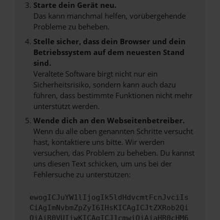
Starte dein Gerät neu.
Das kann manchmal helfen, vorübergehende
Probleme zu beheben.
Stelle sicher, dass dein Browser und dein
Betriebssystem auf dem neuesten Stand
sind.
Veraltete Software birgt nicht nur ein
Sicherheitsrisiko, sondern kann auch dazu
führen, dass bestimmte Funktionen nicht mehr
unterstützt werden.
Wende dich an den Webseitenbetreiber.
Wenn du alle oben genannten Schritte versucht
hast, kontaktiere uns bitte. Wir werden
versuchen, das Problem zu beheben. Du kannst
uns diesen Text schicken, um uns bei der
Fehlersuche zu unterstützen:
ewogICJuYW1lIjogIk5ldHdvcmtFcnJvciIs
CiAgImNvbmZpZyI6IHsKICAgICJtZXRob2Qi
OiAiR0VUIiwKICAgICJ1cmwiOiAiaHR0cHM6