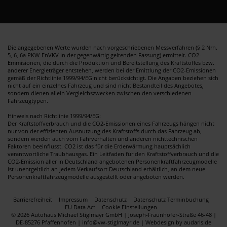
Die angegebenen Werte wurden nach vorgeschriebenen Messverfahren (§ 2 Nrn.
5, 6, 6a PKW-EnVKV in der gegenwärtig geltenden Fassung) ermittelt. CO2-
Emmisionen, die durch die Produktion und Bereitstellung des Kraftstoffes bzw.
anderer Energieträger entstehen, werden bei der Emittlung der CO2-Emissionen
gemäß der Richtlinie 1999/94/EG nicht berücksichtigt. Die Angaben beziehen sich
nicht auf ein einzelnes Fahrzeug und sind nicht Bestandteil des Angebotes,
sondern dienen allein Vergleichszwecken zwischen den verschiedenen
Fahrzeugtypen.
Hinweis nach Richtlinie 1999/94/EG:
Der Kraftstoffverbrauch und die CO2-Emissionen eines Fahrzeugs hängen nicht
nur von der effizienten Ausnutzung des Kraftstoffs durch das Fahrzeug ab,
sondern werden auch vom Fahrverhalten und anderen nichttechnischen
Faktoren beeinflusst. CO2 ist das für die Erderwärmung hauptsächlich
verantwortliche Traubhausgas. Ein Leitfaden für den Kraftstoffverbrauch und die
CO2-Emission aller in Deutschland angebotenen Personenkraftfahrzeugmodelle
ist unentgeltlich an jedem Verkaufsort Deutschland erhältlich, an dem neue
Personenkraftfahrzeugmodelle ausgestellt oder angeboten werden.
Barrierefreiheit
Impressum
Datenschutz
Datenschutz Terminbuchung
EU Data Act
Cookie Einstellungen
© 2026 Autohaus Michael Stiglmayr GmbH | Joseph-Fraunhofer-Straße 46-48 |
DE-85276 Pfaffenhofen | info@vw-stiglmayr.de |
Webdesign by audaris.de