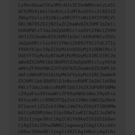
Ly9hcGkueC5ha3MtcHJvZC5hdWRhcmlzLm5l
dC92MS9jbGllbnRzLzIzMTAvd2Vic2l0ZS12
ZWhpY2xlcz93ZWJzaXRlPTYxNzI4Y2Y5MjVl
ODc3NTQ5ZDJjN2IwZCZmaWx0ZXJbMF1bZmll
bGRdPWlzT3duJmZpbHRlclswXVt2YWx1ZV09
dHJ1ZSZmaWx0ZXJbMV1bZmllbGRdPW1vZGVs
JmZpbHRlclsxXVt2YWx1ZV09JTVCJTdCJTIy
YXVkYXJpc19pZCUyMiUzQSUyMjViODNlMzc3
OGE5YTUyMzAyNTAwMjMzMSUyMiU3RCU1RCZm
aWx0ZXJbMV1bb3BdPUlOJmZpbHRlclsyXVtm
aWVsZF09dXNhZ2VTdGF0ZSZmaWx0ZXJbMl1b
dmFsdWVdPSU1QiUyMk5FVyUyMiU1RCZmaWx0
ZXJbMl1bb3BdPUlOJnNvcnRbMF1bZmllbGRd
PWlzT3duJnNvcnRbMF1bb3JkZXJdPURFU0Mm
c29ydFsxXVtmaWVsZF09aXNUb3Amc29ydFsx
XVtvcmRlcl09REVTQyZzb3J0WzJdW2ZpZWxk
XT1wcmljZSZzb3J0WzJdW29yZGVyXT1BU0Mm
bGltaXQ9MjAmc2tpcD0wIiwKICAgICJoZWFk
ZXJzIjoge30sCiAgICAiYm9keSI6IG51bGws
CiAgICAiZXhwZWN0IjogewogICAgICAicmVz
cG9uc2VUeXBlIjogIiIKICAgIH0sCiAgICAi