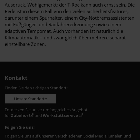
Ausdruck. Wohlgemerkt: der T-Roc kann auch ernst sein. Die
Rede ist in diesem Fall von den vielen Sicherheitsfeatures,
darunter einem Spurhalter, einem City-Notbremsassistenten
mit Fußgänger- und Radfahrererkennung sowie einem
adaptiven Tempomat. Auch vorhanden ist natürlich die
Klimaautomatik – und zwar gleich über mehrere separat
einstellbare Zonen.
Kontakt
Finden Sie den richtigen Standort:
Unsere Standorte
Entdecken Sie unser umfangreiches Angebot
für
Zubehör
und
Werkstattservice
Folgen Sie uns!
Folgen Sie uns auf unseren verschiedenen Social Media Kanälen und