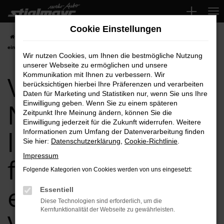
Zum
Hauptinhalt
Cookie Einstellungen
springen
Startseite
VW
VW T-Roc
VW T-Roc Neuwagen leasen, finanzieren
einfach bei Ihrem VW Händler
Wir nutzen Cookies, um Ihnen die bestmögliche Nutzung
unserer Webseite zu ermöglichen und unsere
VW T-Roc
Kommunikation mit Ihnen zu verbessern. Wir
berücksichtigen hierbei Ihre Präferenzen und verarbeiten
Daten für Marketing und Statistiken nur, wenn Sie uns Ihre
Neuwagen
Einwilligung geben. Wenn Sie zu einem späteren
Zeitpunkt Ihre Meinung ändern, können Sie die
Einwilligung jederzeit für die Zukunft widerrufen. Weitere
leasen,
Informationen zum Umfang der Datenverarbeitung finden
Sie hier:
Datenschutzerklärung
,
Cookie-Richtlinie
.
Impressum
finanzieren
Folgende Kategorien von Cookies werden von uns eingesetzt:
einfach bei Ihrem
Essentiell
Diese Technologien sind erforderlich, um die
Kernfunktionalität der Webseite zu gewährleisten.