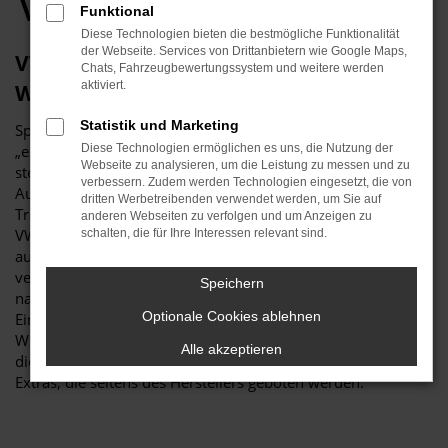
VW Händler
Funktional
Diese Technologien bieten die bestmögliche Funktionalität
der Webseite. Services von Drittanbietern wie Google Maps,
VW T-Roc Neuwagen – die exzellenteste
Chats, Fahrzeugbewertungssystem und weitere werden
aktiviert.
Wahl
Statistik und Marketing
Sprachlich ließe sich gewiss darüber streiten, ob sich ein
„exzellent“ noch steigern lässt, inhaltlich jedoch nicht. Fest
Diese Technologien ermöglichen es uns, die Nutzung der
Webseite zu analysieren, um die Leistung zu messen und zu
steht, dass ein VW T-Roc Neuwagen in puncto Qualität und
verbessern. Zudem werden Technologien eingesetzt, die von
Ausstattung kaum zu toppen ist und Sie in einen echten
dritten Werbetreibenden verwendet werden, um Sie auf
Traumwagen steigen. Wir sind stolz darauf, die Modelle von
anderen Webseiten zu verfolgen und um Anzeigen zu
VW bereits seit vielen Jahrzehnten anzubieten und verweisen
schalten, die für Ihre Interessen relevant sind.
auf unsere Erfahrung von mehr als 115 Jahren als regional
verwurzelter Familienbetrieb. VW T-Roc Neuwagen sind
Speichern
naturgemäß das „Non-Plus-Ultra“ und ermöglichen das
Optionale Cookies ablehnen
Einsteigen in ein Fahrzeug, das exakt entsprechend Ihrer
Wünsche und Vorgaben gebaut wird. Sie allein bestimmen
Alle akzeptieren
die Lackierung, Motorisierung und natürlich auch die vielen
Extras, die seitens des Herstellers geboten werden.