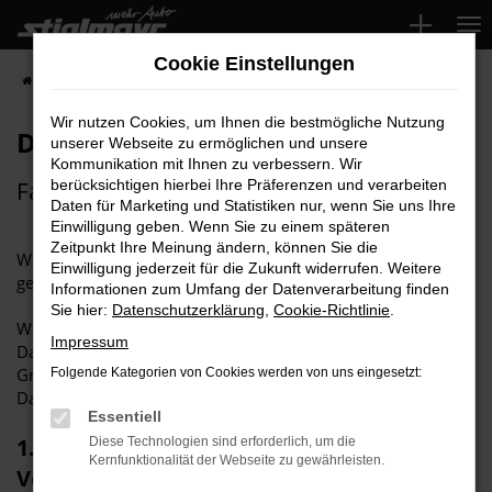
Zum
Hauptinhalt
Cookie Einstellungen
springen
Startseite
Datenschutz Facebook
Wir nutzen Cookies, um Ihnen die bestmögliche Nutzung
Datenschutz
unserer Webseite zu ermöglichen und unsere
Kommunikation mit Ihnen zu verbessern. Wir
Facebook
berücksichtigen hierbei Ihre Präferenzen und verarbeiten
Daten für Marketing und Statistiken nur, wenn Sie uns Ihre
Einwilligung geben. Wenn Sie zu einem späteren
Zeitpunkt Ihre Meinung ändern, können Sie die
Wir führen unsere Facebook Seite nach den im Folgenden
Einwilligung jederzeit für die Zukunft widerrufen. Weitere
geregelten Grundsätzen:
Informationen zum Umfang der Datenverarbeitung finden
Sie hier:
Datenschutzerklärung
,
Cookie-Richtlinie
.
Wir verpflichten uns, die gesetzlichen Bestimmungen zum
Impressum
Datenschutz einzuhalten und bemühen uns, stets die
Grundsätze der Datenvermeidung und der
Folgende Kategorien von Cookies werden von uns eingesetzt:
Datenminimierung zu berücksichtigen.
Essentiell
1. Name und Anschrift des
Diese Technologien sind erforderlich, um die
Kernfunktionalität der Webseite zu gewährleisten.
Verantwortlichen sowie des