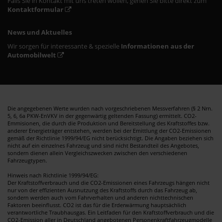
Falls Sie in Kontakt mit uns treten wollen, gehen Sie bitte direkt zum
Kontaktformular
News und Aktuelles
Wir sorgen für interessante & spezielle
Informationen aus der
Automobilwelt
Die angegebenen Werte wurden nach vorgeschriebenen Messverfahren (§ 2 Nrn.
5, 6, 6a PKW-EnVKV in der gegenwärtig geltenden Fassung) ermittelt. CO2-
Emmisionen, die durch die Produktion und Bereitstellung des Kraftstoffes bzw.
anderer Energieträger entstehen, werden bei der Emittlung der CO2-Emissionen
gemäß der Richtlinie 1999/94/EG nicht berücksichtigt. Die Angaben beziehen sich
nicht auf ein einzelnes Fahrzeug und sind nicht Bestandteil des Angebotes,
sondern dienen allein Vergleichszwecken zwischen den verschiedenen
Fahrzeugtypen.
Hinweis nach Richtlinie 1999/94/EG:
Der Kraftstoffverbrauch und die CO2-Emissionen eines Fahrzeugs hängen nicht
nur von der effizienten Ausnutzung des Kraftstoffs durch das Fahrzeug ab,
sondern werden auch vom Fahrverhalten und anderen nichttechnischen
Faktoren beeinflusst. CO2 ist das für die Erderwärmung hauptsächlich
verantwortliche Traubhausgas. Ein Leitfaden für den Kraftstoffverbrauch und die
CO2-Emission aller in Deutschland angebotenen Personenkraftfahrzeugmodelle