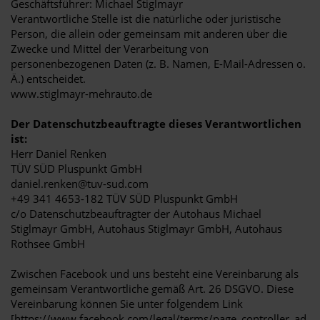
Geschäftsführer: Michael Stiglmayr
Verantwortliche Stelle ist die natürliche oder juristische
Person, die allein oder gemeinsam mit anderen über die
Zwecke und Mittel der Verarbeitung von
personenbezogenen Daten (z. B. Namen, E-Mail-Adressen o.
Ä.) entscheidet.
www.stiglmayr-mehrauto.de
Der Datenschutzbeauftragte dieses Verantwortlichen
ist:
Herr Daniel Renken
TÜV SÜD Pluspunkt GmbH
daniel.renken@tuv-sud.com
+49 341 4653-182 TÜV SÜD Pluspunkt GmbH
c/o Datenschutzbeauftragter der Autohaus Michael
Stiglmayr GmbH, Autohaus Stiglmayr GmbH, Autohaus
Rothsee GmbH
Zwischen Facebook und uns besteht eine Vereinbarung als
gemeinsam Verantwortliche gemäß Art. 26 DSGVO. Diese
Vereinbarung können Sie unter folgendem Link
[https://www.facebook.com/legal/terms/page_controller_ad