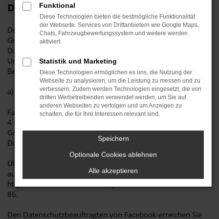
Datenschutzbeauftragten
Funktional
Diese Technologien bieten die bestmögliche Funktionalität
der Webseite. Services von Drittanbietern wie Google Maps,
Der Verantwortliche im Sinne der Datenschutz-
Chats, Fahrzeugbewertungssystem und weitere werden
Grundverordnung und anderer nationaler
aktiviert.
Datenschutzgesetze der Mitgliedsstaaten der Europäischen
Union sowie sonstiger datenschutzrechtlicher
Statistik und Marketing
Bestimmungen für diese Facebook Seite sind:
Diese Technologien ermöglichen es uns, die Nutzung der
Webseite zu analysieren, um die Leistung zu messen und zu
verbessern. Zudem werden Technologien eingesetzt, die von
a)
dritten Werbetreibenden verwendet werden, um Sie auf
anderen Webseiten zu verfolgen und um Anzeigen zu
Facebook Ireland Ltd.
schalten, die für Ihre Interessen relevant sind.
4 Grand Canal Square
Grand Canal Harbour
Speichern
Dublin 2 Ireland
Optionale Cookies ablehnen
Über folgendes Formular können Sie Kontakt mit Facebook
Alle akzeptieren
aufnehmen:
https://www.facebook.com/help/contact/20616652407705
86.
Den Datenschutzbeauftragten von Facebook erreichen Sie