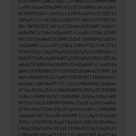
OiAiR0VUIiwKICAgICJ1cmwiOiAiaHR0cHM6
Ly9hcGkueC5ha3MtcHJvZC5hdWRhcmlzLm5l
dC92MS9jbGllbnRzLzIzMTAvd2Vic2l0ZS12
ZWhpY2xlcz93ZWJzaXRlPTYxNzI4Y2Y5MjVl
ODc3NTQ5ZDJjN2IwZCZmaWx0ZXJbMF1bZmll
bGRdPWlzT3duJmZpbHRlclswXVt2YWx1ZV09
dHJ1ZSZmaWx0ZXJbMV1bZmllbGRdPW1vZGVs
JmZpbHRlclsxXVt2YWx1ZV09JTVCJTdCJTIy
YXVkYXJpc19pZCUyMiUzQSUyMjViODNlMzc3
OGE5YTUyMzAyNTAwMTg1MSUyMiU3RCU1RCZm
aWx0ZXJbMV1bb3BdPUlOJmZpbHRlclsyXVtm
aWVsZF09dXNhZ2VTdGF0ZSZmaWx0ZXJbMl1b
dmFsdWVdPSU1QiUyMlVTRUQlMjIlNUQmZmls
dGVyWzJdW29wXT1JTiZzb3J0WzBdW2ZpZWxk
XT1pc093biZzb3J0WzBdW29yZGVyXT1ERVND
JnNvcnRbMV1bZmllbGRdPWlzVG9wJnNvcnRb
MV1bb3JkZXJdPURFU0Mmc29ydFsyXVtmaWVs
ZF09cHJpY2Umc29ydFsyXVtvcmRlcl09QVND
JmxpbWl0PTIwJnNraXA9MCIsCiAgICAiaGVh
ZGVycyI6IHt9LAogICAgImJvZHkiOiBudWxs
LAogICAgImV4cGVjdCI6IHsKICAgICAgInJl
c3BvbnNlVHlwZSI6ICIiCiAgICB9LAogICAg