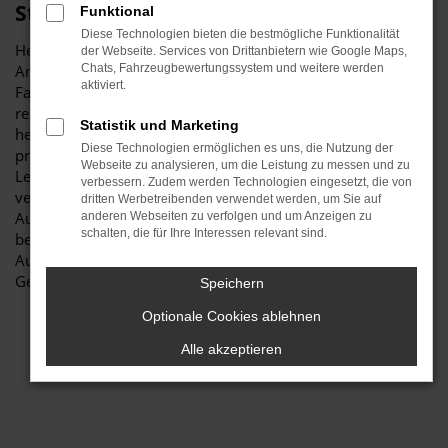
Stiglmayr
Funktional
Diese Technologien bieten die bestmögliche Funktionalität
Herzlich willkommen bei Autohaus Stiglmayr – Ihre erste
der Webseite. Services von Drittanbietern wie Google Maps,
Anlaufstelle für exzellente Audi A5 Gebrauchtwagen
Chats, Fahrzeugbewertungssystem und weitere werden
aktiviert.
Fahrzeuge für Ingolstadt und Umgebung! Unser
renommiertes Autohaus ist stolz darauf, Ihnen eine
Statistik und Marketing
herausragende Auswahl an Audi A5 Gebrauchtwagen zu
Diese Technologien ermöglichen es uns, die Nutzung der
präsentieren, die höchste Standards in Sachen Qualität und
Webseite zu analysieren, um die Leistung zu messen und zu
Leistung erfüllen. Wir sind seit Jahren Ihr
verbessern. Zudem werden Technologien eingesetzt, die von
vertrauenswürdiger Partner, wenn es um erstklassige
dritten Werbetreibenden verwendet werden, um Sie auf
Automobile geht. Erfahren Sie mehr über unsere
anderen Webseiten zu verfolgen und um Anzeigen zu
schalten, die für Ihre Interessen relevant sind.
beeindruckende Audi A5 Gebrauchtwagen Flotte und warum
Autohaus Stiglmayr die bevorzugte Adresse für Audi A5
Gebrauchtwagen Liebhaber ist.
Speichern
Optionale Cookies ablehnen
Alle akzeptieren