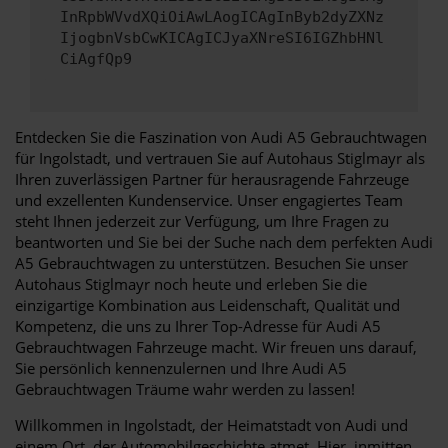
InRpbWVvdXQiOiAwLAogICAgInByb2dyZXNz
IjogbnVsbCwKICAgICJyaXNreSI6IGZhbHNl
CiAgfQp9
Entdecken Sie die Faszination von Audi A5 Gebrauchtwagen
für Ingolstadt, und vertrauen Sie auf Autohaus Stiglmayr als
Ihren zuverlässigen Partner für herausragende Fahrzeuge
und exzellenten Kundenservice. Unser engagiertes Team
steht Ihnen jederzeit zur Verfügung, um Ihre Fragen zu
beantworten und Sie bei der Suche nach dem perfekten Audi
A5 Gebrauchtwagen zu unterstützen. Besuchen Sie unser
Autohaus Stiglmayr noch heute und erleben Sie die
einzigartige Kombination aus Leidenschaft, Qualität und
Kompetenz, die uns zu Ihrer Top-Adresse für Audi A5
Gebrauchtwagen Fahrzeuge macht. Wir freuen uns darauf,
Sie persönlich kennenzulernen und Ihre Audi A5
Gebrauchtwagen Träume wahr werden zu lassen!
Willkommen in Ingolstadt, der Heimatstadt von Audi und
einem Ort, der Automobilgeschichte atmet. Hier, inmitten