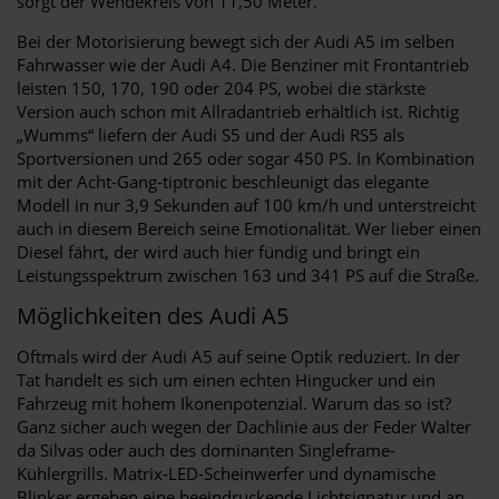
sorgt der Wendekreis von 11,50 Meter.
Bei der Motorisierung bewegt sich der Audi A5 im selben
Fahrwasser wie der Audi A4. Die Benziner mit Frontantrieb
leisten 150, 170, 190 oder 204 PS, wobei die stärkste
Version auch schon mit Allradantrieb erhältlich ist. Richtig
„Wumms“ liefern der Audi S5 und der Audi RS5 als
Sportversionen und 265 oder sogar 450 PS. In Kombination
mit der Acht-Gang-tiptronic beschleunigt das elegante
Modell in nur 3,9 Sekunden auf 100 km/h und unterstreicht
auch in diesem Bereich seine Emotionalität. Wer lieber einen
Diesel fährt, der wird auch hier fündig und bringt ein
Leistungsspektrum zwischen 163 und 341 PS auf die Straße.
Möglichkeiten des Audi A5
Oftmals wird der Audi A5 auf seine Optik reduziert. In der
Tat handelt es sich um einen echten Hingucker und ein
Fahrzeug mit hohem Ikonenpotenzial. Warum das so ist?
Ganz sicher auch wegen der Dachlinie aus der Feder Walter
da Silvas oder auch des dominanten Singleframe-
Kühlergrills. Matrix-LED-Scheinwerfer und dynamische
Blinker ergeben eine beeindruckende Lichtsignatur und an