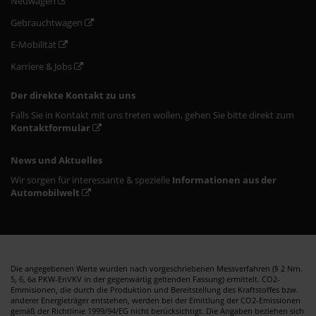
Neuwagen
Gebrauchtwagen
E-Mobilität
Karriere & Jobs
Der direkte Kontakt zu uns
Falls Sie in Kontakt mit uns treten wollen, gehen Sie bitte direkt zum
Kontaktformular
News und Aktuelles
Wir sorgen für interessante & spezielle
Informationen aus der
Automobilwelt
Die angegebenen Werte wurden nach vorgeschriebenen Messverfahren (§ 2 Nrn.
5, 6, 6a PKW-EnVKV in der gegenwärtig geltenden Fassung) ermittelt. CO2-
Emmisionen, die durch die Produktion und Bereitstellung des Kraftstoffes bzw.
anderer Energieträger entstehen, werden bei der Emittlung der CO2-Emissionen
gemäß der Richtlinie 1999/94/EG nicht berücksichtigt. Die Angaben beziehen sich