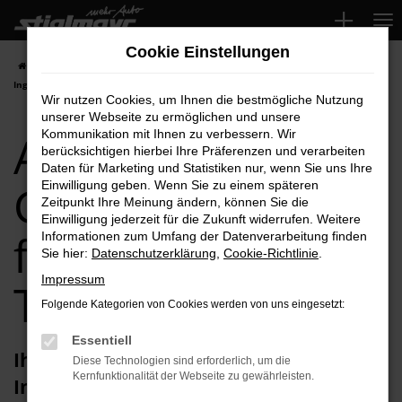
Zum
Hauptinhalt
Cookie Einstellungen
springen
Startseite
Ingolstadt
Audi
Audi A5
Audi A5 Gebrauchtwagen für
Ingolstadt Top-Angebote
Wir nutzen Cookies, um Ihnen die bestmögliche Nutzung
unserer Webseite zu ermöglichen und unsere
Audi A5
Kommunikation mit Ihnen zu verbessern. Wir
berücksichtigen hierbei Ihre Präferenzen und verarbeiten
Daten für Marketing und Statistiken nur, wenn Sie uns Ihre
Gebrauchtwagen
Einwilligung geben. Wenn Sie zu einem späteren
Zeitpunkt Ihre Meinung ändern, können Sie die
Einwilligung jederzeit für die Zukunft widerrufen. Weitere
für Ingolstadt
Informationen zum Umfang der Datenverarbeitung finden
Sie hier:
Datenschutzerklärung
,
Cookie-Richtlinie
.
Impressum
Top-Angebote
Folgende Kategorien von Cookies werden von uns eingesetzt:
Essentiell
Ihren Audi A5 Gebrauchtwagen für
Diese Technologien sind erforderlich, um die
Kernfunktionalität der Webseite zu gewährleisten.
Ingolstadt erhalten Sie im Autohaus