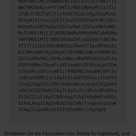
MkMlN0IlMjJhdWRhcmlzX2lkJTIyJTNBJTIy
NWI4M2UzNzc4YTlhNTIzMDI1MDAyMTIxJTIy
JTdEJTJDJTdCJTIyYXVkYXJpc19pZCUyMiUz
QSUyMjVjYzkzZjE2YjkzZTU2NTAxYTNlZDhi
NSUyMiU3RCUyQyU3QiUyMmF1ZGFyaXNfaWQl
MjIlM0ElMjI1ZjM1MjNmMzU4MjM4NTdkM2Mw
YWFhMDElMjIlN0QlNUQmZmlsdGVyWzFdW29w
XT1JTiZzb3J0WzBdW2ZpZWxkXT1pc093biZz
b3J0WzBdW29yZGVyXT1ERVNDJnNvcnRbMV1b
ZmllbGRdPWlzVG9wJnNvcnRbMV1bb3JkZXJd
PURFU0Mmc29ydFsyXVtmaWVsZF09cHJpY2Um
c29ydFsyXVtvcmRlcl09QVNDJmxpbWl0PTIw
JnNraXA9MCIsCiAgICAiaGVhZGVycyI6IHt9
LAogICAgImJvZHkiOiBudWxsLAogICAgImV4
cGVjdCI6IHsKICAgICAgInJlc3BvbnNlVHlw
ZSI6ICIiCiAgICB9LAogICAgInRpbWVvdXQi
OiAwLAogICAgInByb2dyZXNzIjogbnVsbCwK
ICAgICJyaXNreSI6IGZhbHNlCiAgfQp9
Entdecken Sie die Faszination von Škoda für Ingolstadt, und