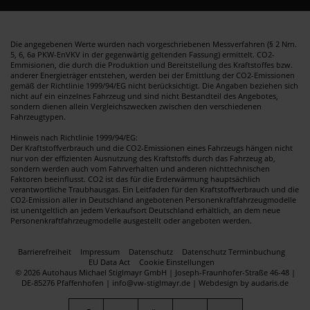
Die angegebenen Werte wurden nach vorgeschriebenen Messverfahren (§ 2 Nrn.
5, 6, 6a PKW-EnVKV in der gegenwärtig geltenden Fassung) ermittelt. CO2-
Emmisionen, die durch die Produktion und Bereitstellung des Kraftstoffes bzw.
anderer Energieträger entstehen, werden bei der Emittlung der CO2-Emissionen
gemäß der Richtlinie 1999/94/EG nicht berücksichtigt. Die Angaben beziehen sich
nicht auf ein einzelnes Fahrzeug und sind nicht Bestandteil des Angebotes,
sondern dienen allein Vergleichszwecken zwischen den verschiedenen
Fahrzeugtypen.
Hinweis nach Richtlinie 1999/94/EG:
Der Kraftstoffverbrauch und die CO2-Emissionen eines Fahrzeugs hängen nicht
nur von der effizienten Ausnutzung des Kraftstoffs durch das Fahrzeug ab,
sondern werden auch vom Fahrverhalten und anderen nichttechnischen
Faktoren beeinflusst. CO2 ist das für die Erderwärmung hauptsächlich
verantwortliche Traubhausgas. Ein Leitfaden für den Kraftstoffverbrauch und die
CO2-Emission aller in Deutschland angebotenen Personenkraftfahrzeugmodelle
ist unentgeltlich an jedem Verkaufsort Deutschland erhältlich, an dem neue
Personenkraftfahrzeugmodelle ausgestellt oder angeboten werden.
Barrierefreiheit
Impressum
Datenschutz
Datenschutz Terminbuchung
EU Data Act
Cookie Einstellungen
© 2026 Autohaus Michael Stiglmayr GmbH | Joseph-Fraunhofer-Straße 46-48 |
DE-85276 Pfaffenhofen | info@vw-stiglmayr.de |
Webdesign by audaris.de