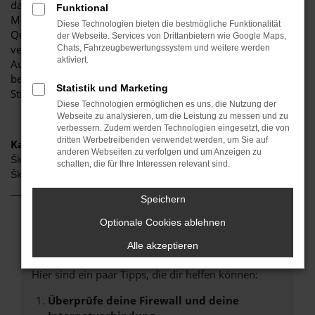
darauf, Ihnen eine herausragende Auswahl an Škoda-
Funktional
Modellen zu präsentieren, die höchste Standards in Sachen
Diese Technologien bieten die bestmögliche Funktionalität
Qualität und Leistung erfüllen. Wir sind seit Jahren Ihr
der Webseite. Services von Drittanbietern wie Google Maps,
vertrauenswürdiger Partner, wenn es um erstklassige
Chats, Fahrzeugbewertungssystem und weitere werden
aktiviert.
Automobile geht. Erfahren Sie mehr über unsere
beeindruckende Škoda-Flotte und warum Autohaus
Statistik und Marketing
Stiglmayr die bevorzugte Adresse für Škoda-Liebhaber ist.
Diese Technologien ermöglichen es uns, die Nutzung der
Webseite zu analysieren, um die Leistung zu messen und zu
verbessern. Zudem werden Technologien eingesetzt, die von
dritten Werbetreibenden verwendet werden, um Sie auf
Kategorie
anderen Webseiten zu verfolgen und um Anzeigen zu
Škoda Gebrauchtwagen Ingolstadt
schalten, die für Ihre Interessen relevant sind.
Škoda Jahreswagen Ingolstadt
Speichern
Optionale Cookies ablehnen
Fehler: Network Error
Alle akzeptieren
Beim Laden ist ein Fehler aufgetreten.
Hier sind ein paar Tipps, die dir helfen können:
Überprüfe deine Firewall und deine