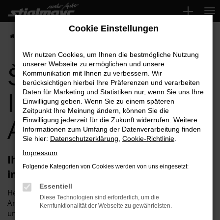
Zum
Hauptinhalt
Cookie Einstellungen
springen
Startseite
Ingolstadt
Škoda für Ingolstadt Top-Angebote
Wir nutzen Cookies, um Ihnen die bestmögliche Nutzung
Škoda für
unserer Webseite zu ermöglichen und unsere
Kommunikation mit Ihnen zu verbessern. Wir
berücksichtigen hierbei Ihre Präferenzen und verarbeiten
Ingolstadt Top-
Daten für Marketing und Statistiken nur, wenn Sie uns Ihre
Einwilligung geben. Wenn Sie zu einem späteren
Zeitpunkt Ihre Meinung ändern, können Sie die
Angebote
Einwilligung jederzeit für die Zukunft widerrufen. Weitere
Informationen zum Umfang der Datenverarbeitung finden
Sie hier:
Datenschutzerklärung
,
Cookie-Richtlinie
.
Impressum
Ihren Škoda für Ingolstadt erhalten Sie
Folgende Kategorien von Cookies werden von uns eingesetzt:
im Autohaus Stiglmayr
Essentiell
Herzlich willkommen bei Autohaus Stiglmayr – Ihre erste
Diese Technologien sind erforderlich, um die
Anlaufstelle für exzellente Škoda-Fahrzeuge für Ingolstadt
Kernfunktionalität der Webseite zu gewährleisten.
und Umgebung! Unser renommiertes Autohaus ist stolz