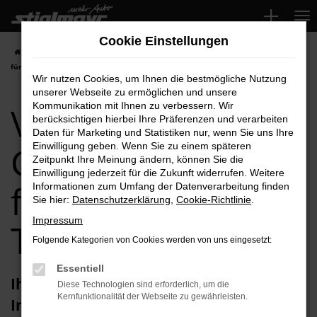
Zum
Hauptinhalt
Cookie Einstellungen
springen
Startseite
Ingolstadt
VW
VW Passat
VW Passat Gebrauchtwagen
für Ingolstadt Top-Angebote
Wir nutzen Cookies, um Ihnen die bestmögliche Nutzung
unserer Webseite zu ermöglichen und unsere
VW Passat
Kommunikation mit Ihnen zu verbessern. Wir
berücksichtigen hierbei Ihre Präferenzen und verarbeiten
Daten für Marketing und Statistiken nur, wenn Sie uns Ihre
Gebrauchtwagen
Einwilligung geben. Wenn Sie zu einem späteren
Zeitpunkt Ihre Meinung ändern, können Sie die
Einwilligung jederzeit für die Zukunft widerrufen. Weitere
für Ingolstadt
Informationen zum Umfang der Datenverarbeitung finden
Sie hier:
Datenschutzerklärung
,
Cookie-Richtlinie
.
Impressum
Top-Angebote
Folgende Kategorien von Cookies werden von uns eingesetzt:
Essentiell
Ihren VW Passat Gebrauchtwagen für
Diese Technologien sind erforderlich, um die
Kernfunktionalität der Webseite zu gewährleisten.
Ingolstadt erhalten Sie im Autohaus