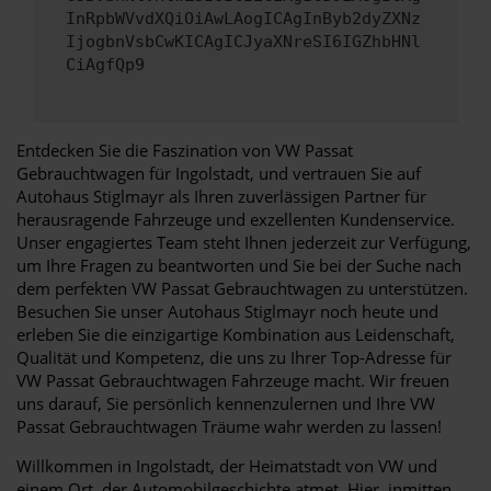
InRpbWVvdXQiOiAwLAogICAgInByb2dyZXNz
IjogbnVsbCwKICAgICJyaXNreSI6IGZhbHNl
CiAgfQp9
Entdecken Sie die Faszination von VW Passat
Gebrauchtwagen für Ingolstadt, und vertrauen Sie auf
Autohaus Stiglmayr als Ihren zuverlässigen Partner für
herausragende Fahrzeuge und exzellenten Kundenservice.
Unser engagiertes Team steht Ihnen jederzeit zur Verfügung,
um Ihre Fragen zu beantworten und Sie bei der Suche nach
dem perfekten VW Passat Gebrauchtwagen zu unterstützen.
Besuchen Sie unser Autohaus Stiglmayr noch heute und
erleben Sie die einzigartige Kombination aus Leidenschaft,
Qualität und Kompetenz, die uns zu Ihrer Top-Adresse für
VW Passat Gebrauchtwagen Fahrzeuge macht. Wir freuen
uns darauf, Sie persönlich kennenzulernen und Ihre VW
Passat Gebrauchtwagen Träume wahr werden zu lassen!
Willkommen in Ingolstadt, der Heimatstadt von VW und
einem Ort, der Automobilgeschichte atmet. Hier, inmitten