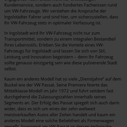
Kundenservice, sondern auch fundiertes Fachwissen rund
um VW-Fahrzeuge. Wir verstehen die Ansprüche der
Ingolstädter Fahrer und sind hier, um sicherzustellen, dass
Ihr VW-Fahrzeug stets in optimaler Verfassung ist.
In Ingolstadt wird Ihr VW-Fahrzeug nicht nur zum
Transportmittel, sondern zu einem integralen Bestandteil
Ihres Lebensstils. Erleben Sie die Vorteile eines VW-
Fahrzeugs für Ingolstadt und lassen Sie sich von Stil,
Leistung und Innovation begeistern – denn Ihr Fahrzeug
sollte genauso einzigartig sein wie diese pulsierende Stadt
selbst.
Kaum ein anderes Modell hat so viele „Dienstjahre“ auf dem
Buckel wie der VW Passat. Seine Premiere feierte das
Mittelklasse-Modell im Jahr 1972 und führt seitdem fast
durchgehend die Zulassungszahlen innerhalb seines
Segments an. Der Erfolg des Passat spiegelt sich auch darin
wider, dass es sich um eines der zehn weltweit
meistverkauften Autos aller Zeiten handelt und kaum ein
anderes Modell eine solche Beliebtheit als Firmenwagen
genießt. Spannend am VW Passat ist dessen technische