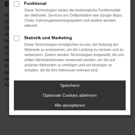
Stiglmayr
Funktional
Diese Technologien bieten die bestmögliche Funktionalität
Herzlich willkommen bei Autohaus Stiglmayr – Ihre erste
der Webseite. Services von Drittanbietern wie Google Maps,
Anlaufstelle für exzellente VW Passat Gebrauchtwagen
Chats, Fahrzeugbewertungssystem und weitere werden
aktiviert.
Fahrzeuge für Ingolstadt und Umgebung! Unser
renommiertes Autohaus ist stolz darauf, Ihnen eine
Statistik und Marketing
herausragende Auswahl an VW Passat Gebrauchtwagen zu
Diese Technologien ermöglichen es uns, die Nutzung der
präsentieren, die höchste Standards in Sachen Qualität und
Webseite zu analysieren, um die Leistung zu messen und zu
Leistung erfüllen. Wir sind seit Jahren Ihr
verbessern. Zudem werden Technologien eingesetzt, die von
vertrauenswürdiger Partner, wenn es um erstklassige
dritten Werbetreibenden verwendet werden, um Sie auf
Automobile geht. Erfahren Sie mehr über unsere
anderen Webseiten zu verfolgen und um Anzeigen zu
schalten, die für Ihre Interessen relevant sind.
beeindruckende VW Passat Gebrauchtwagen Flotte und
warum Autohaus Stiglmayr die bevorzugte Adresse für VW
Passat Gebrauchtwagen Liebhaber ist.
Speichern
Optionale Cookies ablehnen
Alle akzeptieren