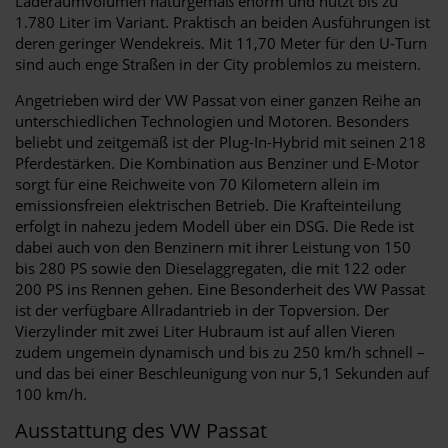
Laderaumvolumen naturgemäß enorm und nutzt bis zu
1.780 Liter im Variant. Praktisch an beiden Ausführungen ist
deren geringer Wendekreis. Mit 11,70 Meter für den U-Turn
sind auch enge Straßen in der City problemlos zu meistern.
Angetrieben wird der VW Passat von einer ganzen Reihe an
unterschiedlichen Technologien und Motoren. Besonders
beliebt und zeitgemäß ist der Plug-In-Hybrid mit seinen 218
Pferdestärken. Die Kombination aus Benziner und E-Motor
sorgt für eine Reichweite von 70 Kilometern allein im
emissionsfreien elektrischen Betrieb. Die Krafteinteilung
erfolgt in nahezu jedem Modell über ein DSG. Die Rede ist
dabei auch von den Benzinern mit ihrer Leistung von 150
bis 280 PS sowie den Dieselaggregaten, die mit 122 oder
200 PS ins Rennen gehen. Eine Besonderheit des VW Passat
ist der verfügbare Allradantrieb in der Topversion. Der
Vierzylinder mit zwei Liter Hubraum ist auf allen Vieren
zudem ungemein dynamisch und bis zu 250 km/h schnell –
und das bei einer Beschleunigung von nur 5,1 Sekunden auf
100 km/h.
Ausstattung des VW Passat