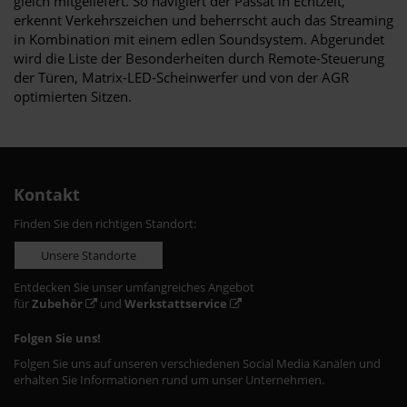
gleich mitgeliefert. So navigiert der Passat in Echtzeit,
erkennt Verkehrszeichen und beherrscht auch das Streaming
in Kombination mit einem edlen Soundsystem. Abgerundet
wird die Liste der Besonderheiten durch Remote-Steuerung
der Türen, Matrix-LED-Scheinwerfer und von der AGR
optimierten Sitzen.
Kontakt
Finden Sie den richtigen Standort:
Unsere Standorte
Entdecken Sie unser umfangreiches Angebot
für
Zubehör
und
Werkstattservice
Folgen Sie uns!
Folgen Sie uns auf unseren verschiedenen Social Media Kanälen und
erhalten Sie Informationen rund um unser Unternehmen.