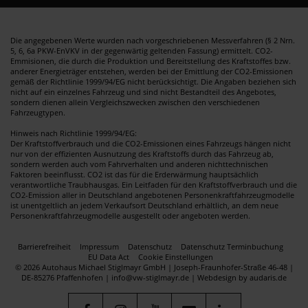
Die angegebenen Werte wurden nach vorgeschriebenen Messverfahren (§ 2 Nrn.
5, 6, 6a PKW-EnVKV in der gegenwärtig geltenden Fassung) ermittelt. CO2-
Emmisionen, die durch die Produktion und Bereitstellung des Kraftstoffes bzw.
anderer Energieträger entstehen, werden bei der Emittlung der CO2-Emissionen
gemäß der Richtlinie 1999/94/EG nicht berücksichtigt. Die Angaben beziehen sich
nicht auf ein einzelnes Fahrzeug und sind nicht Bestandteil des Angebotes,
sondern dienen allein Vergleichszwecken zwischen den verschiedenen
Fahrzeugtypen.
Hinweis nach Richtlinie 1999/94/EG:
Der Kraftstoffverbrauch und die CO2-Emissionen eines Fahrzeugs hängen nicht
nur von der effizienten Ausnutzung des Kraftstoffs durch das Fahrzeug ab,
sondern werden auch vom Fahrverhalten und anderen nichttechnischen
Faktoren beeinflusst. CO2 ist das für die Erderwärmung hauptsächlich
verantwortliche Traubhausgas. Ein Leitfaden für den Kraftstoffverbrauch und die
CO2-Emission aller in Deutschland angebotenen Personenkraftfahrzeugmodelle
ist unentgeltlich an jedem Verkaufsort Deutschland erhältlich, an dem neue
Personenkraftfahrzeugmodelle ausgestellt oder angeboten werden.
Barrierefreiheit
Impressum
Datenschutz
Datenschutz Terminbuchung
EU Data Act
Cookie Einstellungen
© 2026 Autohaus Michael Stiglmayr GmbH | Joseph-Fraunhofer-Straße 46-48 |
DE-85276 Pfaffenhofen | info@vw-stiglmayr.de |
Webdesign by audaris.de