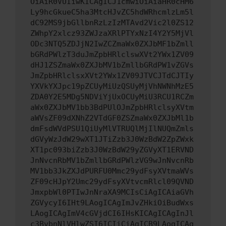
OiAiR0VUIiwKICAgICJ1cmwiOiAiaHR0cHM6
Ly9hcGkueC5ha3MtcHJvZC5hdWRhcmlzLm5l
dC92MS9jbGllbnRzLzIzMTAvd2Vic2l0ZS12
ZWhpY2xlcz93ZWJzaXRlPTYxNzI4Y2Y5MjVl
ODc3NTQ5ZDJjN2IwZCZmaWx0ZXJbMF1bZmll
bGRdPWlzT3duJmZpbHRlclswXVt2YWx1ZV09
dHJ1ZSZmaWx0ZXJbMV1bZmllbGRdPW1vZGVs
JmZpbHRlclsxXVt2YWx1ZV09JTVCJTdCJTIy
YXVkYXJpc19pZCUyMiUzQSUyMjVhNWNhMzE5
ZDA0Y2E5MDg5NDViYjUxOCUyMiU3RCU1RCZm
aWx0ZXJbMV1bb3BdPUlOJmZpbHRlclsyXVtm
aWVsZF09dXNhZ2VTdGF0ZSZmaWx0ZXJbMl1b
dmFsdWVdPSU1QiUyMlVTRUQlMjIlNUQmZmls
dGVyWzJdW29wXT1JTiZzb3J0WzBdW2ZpZWxk
XT1pc093biZzb3J0WzBdW29yZGVyXT1ERVND
JnNvcnRbMV1bZmllbGRdPWlzVG9wJnNvcnRb
MV1bb3JkZXJdPURFU0Mmc29ydFsyXVtmaWVs
ZF09cHJpY2Umc29ydFsyXVtvcmRlcl09QVND
JmxpbWl0PTIwJnNraXA9MCIsCiAgICAiaGVh
ZGVycyI6IHt9LAogICAgImJvZHkiOiBudWxs
LAogICAgImV4cGVjdCI6IHsKICAgICAgInJl
c3BvbnNlVHlwZSI6ICIiCiAgICB9LAogICAg