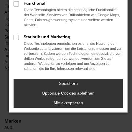
Funktional
Herzlich willkommen bei Autohaus Stiglmayr – Ihre erste
Diese Technologien bieten die bestmögliche Funktionalität
Anlaufstelle für exzellente VW Polo Neuwagen Fahrzeuge für
der Webseite. Services von Drittanbietern wie Google Maps,
Ingolstadt und Umgebung! Unser renommiertes Autohaus
Chats, Fahrzeugbewertungssystem und weitere werden
ist stolz darauf, Ihnen eine herausragende Auswahl an VW
aktiviert.
Polo Neuwagen zu präsentieren, die höchste Standards in
Sachen Qualität und Leistung erfüllen. Wir sind seit Jahren
Statistik und Marketing
Ihr vertrauenswürdiger Partner, wenn es um erstklassige
Diese Technologien ermöglichen es uns, die Nutzung der
Automobile geht. Erfahren Sie mehr über unsere
Webseite zu analysieren, um die Leistung zu messen und zu
verbessern. Zudem werden Technologien eingesetzt, die von
beeindruckende VW Polo Neuwagen Flotte und warum
dritten Werbetreibenden verwendet werden, um Sie auf
Autohaus Stiglmayr die bevorzugte Adresse für VW Polo
anderen Webseiten zu verfolgen und um Anzeigen zu
Neuwagen Liebhaber ist.
schalten, die für Ihre Interessen relevant sind.
Speichern
Optionale Cookies ablehnen
Alle akzeptieren
Marken
Audi