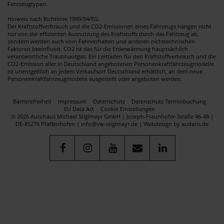
Fahrzeugtypen.
Hinweis nach Richtlinie 1999/94/EG:
Der Kraftstoffverbrauch und die CO2-Emissionen eines Fahrzeugs hängen nicht
nur von der effizienten Ausnutzung des Kraftstoffs durch das Fahrzeug ab,
sondern werden auch vom Fahrverhalten und anderen nichttechnischen
Faktoren beeinflusst. CO2 ist das für die Erderwärmung hauptsächlich
verantwortliche Traubhausgas. Ein Leitfaden für den Kraftstoffverbrauch und die
CO2-Emission aller in Deutschland angebotenen Personenkraftfahrzeugmodelle
ist unentgeltlich an jedem Verkaufsort Deutschland erhältlich, an dem neue
Personenkraftfahrzeugmodelle ausgestellt oder angeboten werden.
Barrierefreiheit
Impressum
Datenschutz
Datenschutz Terminbuchung
EU Data Act
Cookie Einstellungen
© 2026 Autohaus Michael Stiglmayr GmbH | Joseph-Fraunhofer-Straße 46-48 |
DE-85276 Pfaffenhofen | info@vw-stiglmayr.de |
Webdesign by audaris.de