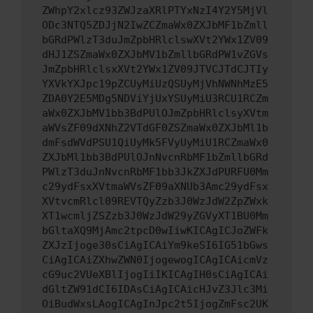
ZWhpY2xlcz93ZWJzaXRlPTYxNzI4Y2Y5MjVl
ODc3NTQ5ZDJjN2IwZCZmaWx0ZXJbMF1bZmll
bGRdPWlzT3duJmZpbHRlclswXVt2YWx1ZV09
dHJ1ZSZmaWx0ZXJbMV1bZmllbGRdPW1vZGVs
JmZpbHRlclsxXVt2YWx1ZV09JTVCJTdCJTIy
YXVkYXJpc19pZCUyMiUzQSUyMjVhNWNhMzE5
ZDA0Y2E5MDg5NDViYjUxYSUyMiU3RCU1RCZm
aWx0ZXJbMV1bb3BdPUlOJmZpbHRlclsyXVtm
aWVsZF09dXNhZ2VTdGF0ZSZmaWx0ZXJbMl1b
dmFsdWVdPSU1QiUyMk5FVyUyMiU1RCZmaWx0
ZXJbMl1bb3BdPUlOJnNvcnRbMF1bZmllbGRd
PWlzT3duJnNvcnRbMF1bb3JkZXJdPURFU0Mm
c29ydFsxXVtmaWVsZF09aXNUb3Amc29ydFsx
XVtvcmRlcl09REVTQyZzb3J0WzJdW2ZpZWxk
XT1wcmljZSZzb3J0WzJdW29yZGVyXT1BU0Mm
bGltaXQ9MjAmc2tpcD0wIiwKICAgICJoZWFk
ZXJzIjoge30sCiAgICAiYm9keSI6IG51bGws
CiAgICAiZXhwZWN0IjogewogICAgICAicmVz
cG9uc2VUeXBlIjogIiIKICAgIH0sCiAgICAi
dGltZW91dCI6IDAsCiAgICAicHJvZ3Jlc3Mi
OiBudWxsLAogICAgInJpc2t5IjogZmFsc2UK