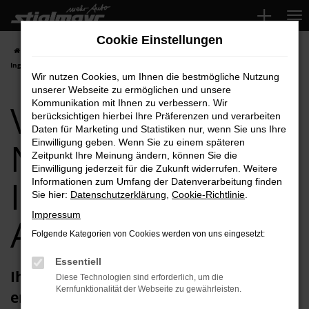
Zum
Hauptinhalt
Cookie Einstellungen
springen
Startseite
Ingolstadt
VW
VW Polo
VW Polo Neuwagen für
Ingolstadt Top-Angebote
Wir nutzen Cookies, um Ihnen die bestmögliche Nutzung
unserer Webseite zu ermöglichen und unsere
VW Polo
Kommunikation mit Ihnen zu verbessern. Wir
berücksichtigen hierbei Ihre Präferenzen und verarbeiten
Daten für Marketing und Statistiken nur, wenn Sie uns Ihre
Neuwagen für
Einwilligung geben. Wenn Sie zu einem späteren
Zeitpunkt Ihre Meinung ändern, können Sie die
Einwilligung jederzeit für die Zukunft widerrufen. Weitere
Ingolstadt Top-
Informationen zum Umfang der Datenverarbeitung finden
Sie hier:
Datenschutzerklärung
,
Cookie-Richtlinie
.
Impressum
Angebote
Folgende Kategorien von Cookies werden von uns eingesetzt:
Essentiell
Ihren VW Polo Neuwagen für Ingolstadt
Diese Technologien sind erforderlich, um die
Kernfunktionalität der Webseite zu gewährleisten.
erhalten Sie im Autohaus Stiglmayr