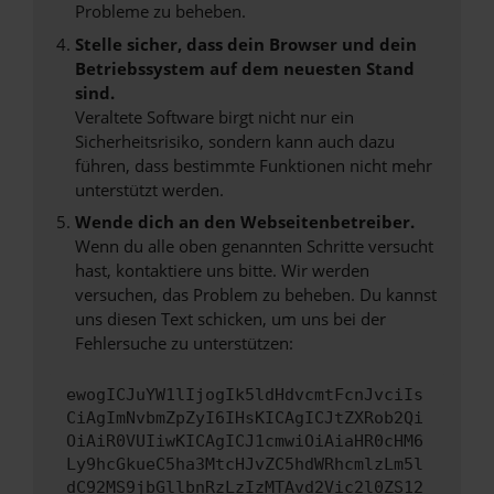
Probleme zu beheben.
Stelle sicher, dass dein Browser und dein
Betriebssystem auf dem neuesten Stand
sind.
Veraltete Software birgt nicht nur ein
Sicherheitsrisiko, sondern kann auch dazu
führen, dass bestimmte Funktionen nicht mehr
unterstützt werden.
Wende dich an den Webseitenbetreiber.
Wenn du alle oben genannten Schritte versucht
hast, kontaktiere uns bitte. Wir werden
versuchen, das Problem zu beheben. Du kannst
uns diesen Text schicken, um uns bei der
Fehlersuche zu unterstützen:
ewogICJuYW1lIjogIk5ldHdvcmtFcnJvciIs
CiAgImNvbmZpZyI6IHsKICAgICJtZXRob2Qi
OiAiR0VUIiwKICAgICJ1cmwiOiAiaHR0cHM6
Ly9hcGkueC5ha3MtcHJvZC5hdWRhcmlzLm5l
dC92MS9jbGllbnRzLzIzMTAvd2Vic2l0ZS12