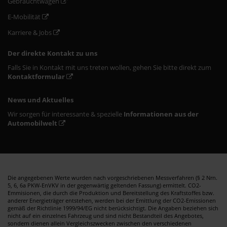
Gebrauchtwagen
E-Mobilität
Karriere & Jobs
Der direkte Kontakt zu uns
Falls Sie in Kontakt mit uns treten wollen, gehen Sie bitte direkt zum
Kontaktformular
News und Aktuelles
Wir sorgen für interessante & spezielle
Informationen aus der
Automobilwelt
Die angegebenen Werte wurden nach vorgeschriebenen Messverfahren (§ 2 Nrn.
5, 6, 6a PKW-EnVKV in der gegenwärtig geltenden Fassung) ermittelt. CO2-
Emmisionen, die durch die Produktion und Bereitstellung des Kraftstoffes bzw.
anderer Energieträger entstehen, werden bei der Emittlung der CO2-Emissionen
gemäß der Richtlinie 1999/94/EG nicht berücksichtigt. Die Angaben beziehen sich
nicht auf ein einzelnes Fahrzeug und sind nicht Bestandteil des Angebotes,
sondern dienen allein Vergleichszwecken zwischen den verschiedenen