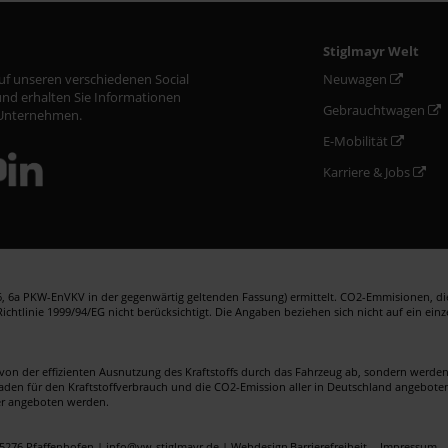
Stiglmayr Welt
auf unseren verschiedenen Social
Neuwagen
nd erhalten Sie Informationen
Gebrauchtwagen
Unternehmen.
E-Mobilität
Karriere & Jobs
 6a PKW-EnVKV in der gegenwärtig geltenden Fassung) ermittelt. CO2-Emmisionen, die 
htlinie 1999/94/EG nicht berücksichtigt. Die Angaben beziehen sich nicht auf ein ein
von der effizienten Ausnutzung des Kraftstoffs durch das Fahrzeug ab, sondern werd
faden für den Kraftstoffverbrauch und die CO2-Emission aller in Deutschland angebote
er angeboten werden.
5276 Pfaffenhofen | info@vw-stiglmayr.de |
Webdesign
Barrierefreiheit
Impressum