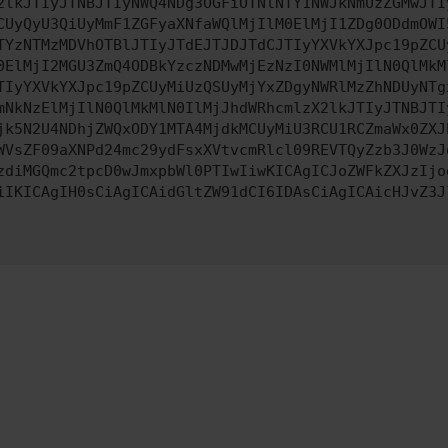
2lkJTIyJTNBJTIyNWQ4NDg3OGFiOTNlNTY1NWJkNmUzZGMwJTI
CUyQyU3QiUyMmF1ZGFyaXNfaWQlMjIlM0ElMjI1ZDg0ODdmOWI
TYzNTMzMDVhOTBlJTIyJTdEJTJDJTdCJTIyYXVkYXJpc19pZCU
0ElMjI2MGU3ZmQ4ODBkYzczNDMwMjEzNzI0NWMlMjIlN0QlMkM
TIyYXVkYXJpc19pZCUyMiUzQSUyMjYxZDgyNWRlMzZhNDUyNTg
mNkNzElMjIlN0QlMkMlN0IlMjJhdWRhcmlzX2lkJTIyJTNBJTI
jk5N2U4NDhjZWQxODY1MTA4MjdkMCUyMiU3RCU1RCZmaWx0ZXJ
WVsZF09aXNPd24mc29ydFsxXVtvcmRlcl09REVTQyZzb3J0WzJ
zdiMGQmc2tpcD0wJmxpbWl0PTIwIiwKICAgICJoZWFkZXJzIjo
iIKICAgIH0sCiAgICAidGltZW91dCI6IDAsCiAgICAicHJvZ3J