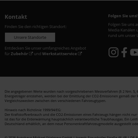
Kontakt
Folgen Sie uns!
Folgen Sie uns 
Finden Sie den richtigen Standort:
Media Kanälen u
rund um unser 
Unsere Standorte
Entdecken Sie unser umfangreiches Angebot
für
Zubehör
und
Werkstattservice
Die angegebenen Werte wurden nach vorgeschriebenen Messverfahren (§ 2 Nrn. 5, 6,
Energieträger entstehen, werden bei der Emittlung der CO2-Emissionen gemäß der Ric
Vergleichszwecken zwischen den verschiedenen Fahrzeugtypen.
Hinweis nach Richtlinie 1999/94/EG:
Der Kraftstoffverbrauch und die CO2-Emissionen eines Fahrzeugs hängen nicht nur 
ist das für die Erderwärmung hauptsächlich verantwortliche Traubhausgas. Ein Leit
Deutschland erhältlich, an dem neue Personenkraftfahrzeugmodelle ausgestellt od
© 2026 Autohaus Michael Stiglmayr GmbH | Joseph-Fraunhofer-Straße 46-48 | DE-8