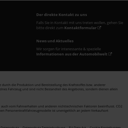
Der direkte Kontakt zu uns
Falls Sie in Kontakt mit uns treten wollen, gehen Sie
bitte direkt zum
Kontaktformular
News und Aktuelles
Wir sorgen für interessante & spezielle
Informationen aus der Automobilwelt
durch die Produktion und Bereitstellung des Kraftstoffes bzw. anderer
zelnes Fahrzeug und sind nicht Bestandteil des Angebotes, sondern dienen allein
en auch vom Fahrverhalten und anderen nichttechnischen Faktoren beeinflusst. CO2
nen Personenkraftfahrzeugmodelle ist unentgeltlich an jedem Verkaufsort
Datenschutz
Datenschutz Terminbuchung
EU Data Act
Cookie Einstellungen