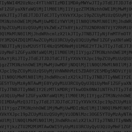
TIyNWI4M2UzNzc4YTlhNTIzMDI1MDAyMWYwJTIyJTdEJTJDJTd
mF1ZGFyaXNfaWQlMjIlM0ElMjI1YjgzZTM3NzhhOWE1MjMwMjU
mVkJTIyJTdEJTJDJTdCJTIyYXVkYXJpc19pZCUyMiUzQSUyMjV
TM3NzhhOWE1MjMwMjUwMDIzYWYlMjIlN0QlMkMlN0IlMjJhdWR
19pZCUyMiUzQSUyMjVkZWExZTk0YjkzZTU2NDRhNTVjY2RhMiU
0QlMkMlN0IlMjJhdWRhcmlzX2lkJTIyJTNBJTIyNjFmMTFmOTF
DY3M2Q4ZDQ1MTAwZCUyMiU3RCUyQyU3QiUyMmF1ZGFyaXNfaWQ
TNBJTIyNjUxM2U5YTE4NzQ5MDNmMjU1MGE2YTJkJTIyJTdEJTJ
iUyMmF1ZGFyaXNfaWQlMjIlM0ElMjI1YjgzZTM3NzhhOWE1MjM
DAxYjRiJTIyJTdEJTJDJTdCJTIyYXVkYXJpc19pZCUyMiUzQSU
jgzZTM3NzhhOWE1MjMwMjUwMDFjNDQlMjIlN0QlMkMlN0IlMjJ
XJpc19pZCUyMiUzQSUyMjVhNWNhMzE5ZDA0Y2E5MDg5NDViYjU
jIlN0QlMkMlN0IlMjJhdWRhcmlzX2lkJTIyJTNBJTIyNWE1Y2E
GE5YTUyMzAyNTAwMjE0YyUyMiU3RCUyQyU3QiUyMmF1ZGFyaXN
TIyJTNBJTIyNWE1Y2EzMTlkMDRjYTkwODk0NWJiNTFhJTIyJTd
yU3QiUyMmF1ZGFyaXNfaWQlMjIlM0ElMjI1YjgzZTM3NzhhOWE
DI1MDAyMzQ3JTIyJTdEJTJDJTdCJTIyYXVkYXJpc19pZCUyMiU
jI1YjgzZTM3NzhhOWE1MjMwMjUwMDIzNzElMjIlN0QlMkMlN0I
XVkYXJpc19pZCUyMiUzQSUyMjViODNlMzc3OGE5YTUyMzAyNTA
mUlMjIlN0QlMkMlN0IlMjJhdWRhcmlzX2lkJTIyJTNBJTIyNWN
mVjYjkzZTU2M2M3MTAwOWI5YyUyMiU3RCUyQyU3QiUyMmF1ZGF