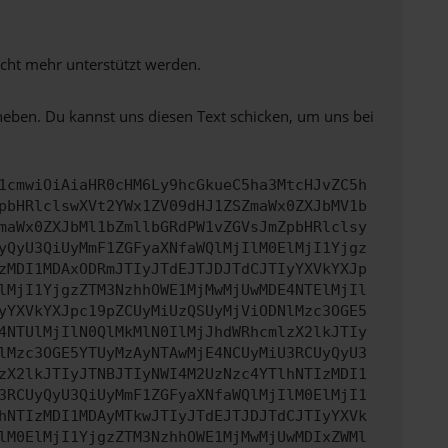
icht mehr unterstützt werden.
heben. Du kannst uns diesen Text schicken, um uns bei
1cmwiOiAiaHR0cHM6Ly9hcGkueC5ha3MtcHJvZC5h
pbHRlclswXVt2YWx1ZV09dHJ1ZSZmaWx0ZXJbMV1b
maWx0ZXJbMl1bZmllbGRdPW1vZGVsJmZpbHRlclsy
yQyU3QiUyMmF1ZGFyaXNfaWQlMjIlM0ElMjI1Yjgz
zMDI1MDAxODRmJTIyJTdEJTJDJTdCJTIyYXVkYXJp
lMjI1YjgzZTM3NzhhOWE1MjMwMjUwMDE4NTElMjIl
yYXVkYXJpc19pZCUyMiUzQSUyMjViODNlMzc3OGE5
4NTUlMjIlN0QlMkMlN0IlMjJhdWRhcmlzX2lkJTIy
lMzc3OGE5YTUyMzAyNTAwMjE4NCUyMiU3RCUyQyU3
zX2lkJTIyJTNBJTIyNWI4M2UzNzc4YTlhNTIzMDI1
3RCUyQyU3QiUyMmF1ZGFyaXNfaWQlMjIlM0ElMjI1
hNTIzMDI1MDAyMTkwJTIyJTdEJTJDJTdCJTIyYXVk
lM0ElMjI1YjgzZTM3NzhhOWE1MjMwMjUwMDIxZWMl