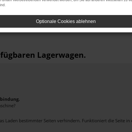
on dritten Werbetreibenden verwendet werden, um Sie auf anderen Webseiten zu ve
ind.
- oder Finanzierungsangeboten.
Optionale Cookies ablehnen
erfügbaren Lagerwagen.
rbindung.
schine?
 Laden bestimmter Seiten verhindern. Funktioniert die Seite in