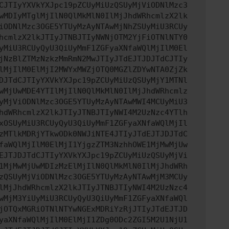
CJTIyYXVkYXJpc19pZCUyMiUzQSUyMjViODNlMzc3
wMDIyMTglMjIlN0QlMkMlN0IlMjJhdWRhcmlzX2lk
iODNlMzc3OGE5YTUyMzAyNTAwMjNhZSUyMiU3RCUy
hcmlzX2lkJTIyJTNBJTIyNWNjOTM2YjFiOTNlNTY0
yMiU3RCUyQyU3QiUyMmF1ZGFyaXNfaWQlMjIlM0El
jNzBlZTMzNzkzMmRmN2MwJTIyJTdEJTJDJTdCJTIy
lMjIlM0ElMjI2MWYxMWZjOTQ0MGZlZDYwNTA0ZjZk
DJTdCJTIyYXVkYXJpc19pZCUyMiUzQSUyMjY1MTNl
wMjUwMDE4YTIlMjIlN0QlMkMlN0IlMjJhdWRhcmlz
yMjViODNlMzc3OGE5YTUyMzAyNTAwMWI4MCUyMiU3
hdWRhcmlzX2lkJTIyJTNBJTIyNWI4M2UzNzc4YTlh
xOSUyMiU3RCUyQyU3QiUyMmF1ZGFyaXNfaWQlMjIl
zMTlkMDRjYTkwODk0NWJiNTE4JTIyJTdEJTJDJTdC
faWQlMjIlM0ElMjI1YjgzZTM3NzhhOWE1MjMwMjUw
EJTJDJTdCJTIyYXVkYXJpc19pZCUyMiUzQSUyMjVi
1MjMwMjUwMDIzMzElMjIlN0QlMkMlN0IlMjJhdWRh
zQSUyMjViODNlMzc3OGE5YTUyMzAyNTAwMjM3MCUy
lMjJhdWRhcmlzX2lkJTIyJTNBJTIyNWI4M2UzNzc4
wMjM3YiUyMiU3RCUyQyU3QiUyMmF1ZGFyaXNfaWQl
jOTQxMGRiOTNlNTYwNGExMDRiYzRjJTIyJTdEJTJD
yaXNfaWQlMjIlM0ElMjI1ZDg0ODc2ZGI5M2U1NjU1