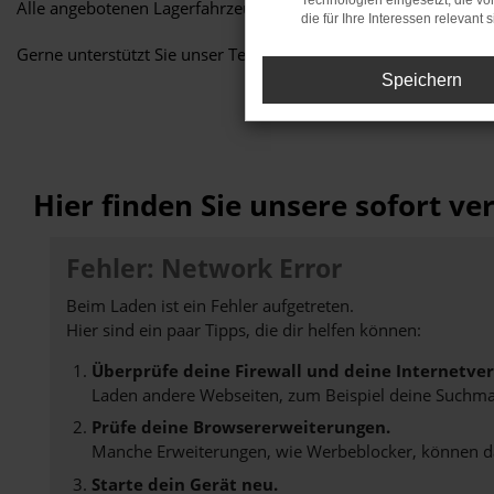
Technologien eingesetzt, die v
Alle angebotenen Lagerfahrzeuge sind sofort verfügbar.
die für Ihre Interessen relevant s
Gerne unterstützt Sie unser Team mit entsprechenden Leasing
Speichern
Hier finden Sie unsere sofort v
Fehler: Network Error
Beim Laden ist ein Fehler aufgetreten.
Hier sind ein paar Tipps, die dir helfen können:
Überprüfe deine Firewall und deine Internetve
Laden andere Webseiten, zum Beispiel deine Suchma
Prüfe deine Browsererweiterungen.
Manche Erweiterungen, wie Werbeblocker, können das
Starte dein Gerät neu.