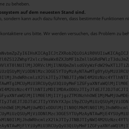
me zu beheben.
iebssystem auf dem neuesten Stand sind.
siko, sondern kann auch dazu führen, dass bestimmte Funktionen n
 kontaktiere uns bitte. Wir werden versuchen, das Problem zu be
mNvbmZpZyI6IHsKICAgICJtZXRob2QiOiAiR0VUIiwKICAgICJ
2l0ZS12ZWhpY2xlcz9maWx0ZXJbMF1bZmllbGRdPWlzT3duJmZ
HVlXT0lNUIlMjJORVclMjIlNUQmZmlsdGVyWzFdW29wXT1JTiZ
iUzQSUyMjViODNlMzc3OGE5YTUyMzAyNTAwMTg0YyUyMiU3RCU
0IlMjJhdWRhcmlzX2lkJTIyJTNBJTIyNWI4M2UzNzc4YTlhNTI
TAwMTg1MCUyMiU3RCUyQyU3QiUyMmF1ZGFyaXNfaWQlMjIlM0E
WI4M2UzNzc4YTlhNTIzMDI1MDAxODUzJTIyJTdEJTJDJTdCJTI
GFyaXNfaWQlMjIlM0ElMjI1YjgzZTM3NzhhOWE1MjMwMjUwMDE
TIyJTdEJTJDJTdCJTIyYXVkYXJpc19pZCUyMiUzQSUyMjViODN
zhhOWE1MjMwMjUwMDIxODUlMjIlN0QlMkMlN0IlMjJhdWRhcml
CUyMiUzQSUyMjViODNlMzc3OGE5YTUyMzAyNTAwMjE4YSUyMiU
kMlN0IlMjJhdWRhcmlzX2lkJTIyJTNBJTIyNWI4M2UzNzc4YTl
zAyNTAwMjFlYiUyMiU3RCUyQyU3QiUyMmF1ZGFyaXNfaWQlMjI