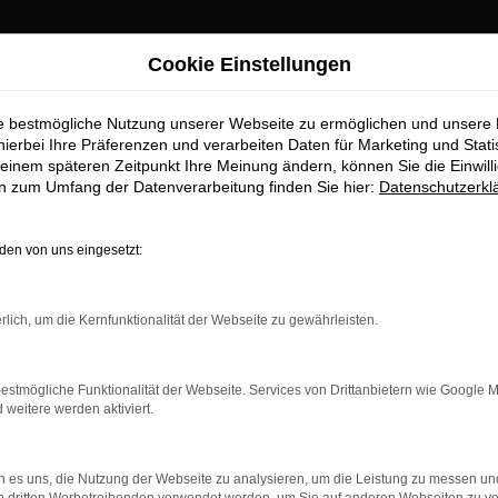
Cookie Einstellungen
ie bestmögliche Nutzung unserer Webseite zu ermöglichen und unsere
allerpreisen
hierbei Ihre Präferenzen und verarbeiten Daten für Marketing und Stati
einem späteren Zeitpunkt Ihre Meinung ändern, können Sie die Einwillig
en zum Umfang der Datenverarbeitung finden Sie hier:
Datenschutzerkl
ebote sichern
en von uns eingesetzt:
rlich, um die Kernfunktionalität der Webseite zu gewährleisten.
estmögliche Funktionalität der Webseite. Services von Drittanbietern wie Google 
eitere werden aktiviert.
 es uns, die Nutzung der Webseite zu analysieren, um die Leistung zu messen u
sen
steht Ihnen eine große Anzahl an sofort verfügbaren
Audi
so