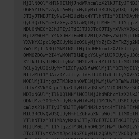
MjIlN0QlMkMlN0IlMjJhdWRhcmlzX2lkJTIyJTNBJ
OGE5YTUyMzAyNTAwMjIxNyUyMiU3RCUyQyU3QiUyM
JTIyJTNBJTIyNWI4M2UzNzc4YTlhNTIzMDI1MDAyM
QyU3QiUyMmF1ZGFyaXNfaWQlMjIlM0ElMjI1YjgzZ
NDU0NWE0Y2JhJTIyJTdEJTJDJTdCJTIyYXVkYXJpc
MjI2MWQ4MjY4NGU0ZTFmNDU2MTQ2ZWEyZWQlMjIlN
YXVkYXJpc19pZCUyMiUzQSUyMjYxZjExZmFkZjg2N
YmYlMjIlN0QlMkMlN0IlMjJhdWRhcmlzX2lkJTIyJ
OWM0ZDQwY2I4YWM0MTBlMDgxYSUyMiU3RCUyQyU3Q
X2lkJTIyJTNBJTIyNWI4M2UzNzc4YTlhNTIzMDI1M
RCUyQyU3QiUyMmF1ZGFyaXNfaWQlMjIlM0ElMjI1Y
NTIzMDI1MDAxZDYzJTIyJTdEJTJDJTdCJTIyYXVkY
M0ElMjI1YjgzZTM3NzhhOWE1MjMwMjUwMDFmMWUlM
JTIyYXVkYXJpc19pZCUyMiUzQSUyMjViODNlMzc3O
MDIxNGUlMjIlN0QlMkMlN0IlMjJhdWRhcmlzX2lkJ
ODNlMzc3OGE5YTUyMzAyNTAwMjI1MCUyMiU3RCUyQ
cmlzX2lkJTIyJTNBJTIyNWI4M2UzNzc4YTlhNTIzM
MiU3RCUyQyU3QiUyMmF1ZGFyaXNfaWQlMjIlM0ElM
YTlhNTIzMDI1MDAyMzdhJTIyJTdEJTJDJTdCJTIyY
MjIlM0ElMjI1YjgzZTM3NzhhOWE1MjMwMjUwMDIzY
JTdCJTIyYXVkYXJpc19pZCUyMiUzQSUyMjVkODQ4N