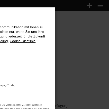
 Kommunikation mit Ihnen zu
stiken nur, wenn Sie uns Ihre
ung jederzeit für die Zukunft
ärung
,
Cookie-Richtlinie
.
Maps, Chats,
nd zu verbessern. Zudem werden
wie
Volkswagen
Modellen zur Verfügung.