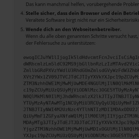
Das kann manchmal helfen, vorübergehende Proble
Stelle sicher, dass dein Browser und dein Betr
Veraltete Software birgt nicht nur ein Sicherheitsri
Wende dich an den Webseitenbetreiber.
Wenn du alle oben genannten Schritte versucht hast,
der Fehlersuche zu unterstützen:
ewogICJuYW1lIjogIk5ldHdvcmtFcnJvciIsCiAgI
dWRhcmlzLm5ldC92MS9jbGllbnRzLzIzMTAvd2Vic
ZmllbGRdPXVzYWdlU3RhdGUmZmlsdGVyWzFdW3Zhb
XVt2YWx1ZV09JTVCJTdCJTIyYXVkYXJpc19pZCUyM
ZTM3NzhhOWE1MjMwMjUwMDE4NGUlMjIlN0QlMkMlN
c19pZCUyMiUzQSUyMjViODNlMzc3OGE5YTUyMzAyN
N0QlMkMlN0IlMjJhdWRhcmlzX2lkJTIyJTNBJTIyN
YTUyMzAyNTAwMTg1NCUyMiU3RCUyQyU3QiUyMmF1Z
JTNBJTIyNWI4M2UzNzc4YTlhNTIzMDI1MDAxODU2J
QiUyMmF1ZGFyaXNfaWQlMjIlM0ElMjI1YjgzZTM3N
MDAyMTg3JTIyJTdEJTJDJTdCJTIyYXVkYXJpc19pZ
YjgzZTM3NzhhOWE1MjMwMjUwMDIxOGUlMjIlN0QlM
YXJpc19pZCUyMiUzQSUyMjViODNlMzc3OGE5YTUyM