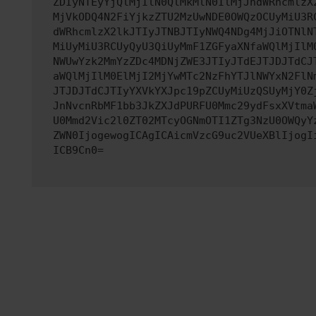
ZDIyNTEyYjQlMjIlN0QlMkMlN0IlMjJhdWRhcmlzX
MjVkODQ4N2FiYjkzZTU2MzUwNDE0OWQzOCUyMiU3R
dWRhcmlzX2lkJTIyJTNBJTIyNWQ4NDg4MjJiOTNlN
MiUyMiU3RCUyQyU3QiUyMmF1ZGFyaXNfaWQlMjIlM
NWUwYzk2MmYzZDc4MDNjZWE3JTIyJTdEJTJDJTdCJ
aWQlMjIlM0ElMjI2MjYwMTc2NzFhYTJlNWYxN2FlN
JTJDJTdCJTIyYXVkYXJpc19pZCUyMiUzQSUyMjY0Z
JnNvcnRbMF1bb3JkZXJdPURFU0Mmc29ydFsxXVtma
U0Mmd2Vic2l0ZT02MTcyOGNmOTI1ZTg3NzU0OWQyY
ZWN0IjogewogICAgICAicmVzcG9uc2VUeXBlIjogI
ICB9Cn0=