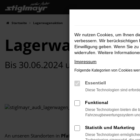
Zum
Hauptinhalt
springen
Startseite
Lagerwagenaktion
Wir nutzen Cookies, um Ihnen d
Lagerwagen zu Kn
verbessern. Wir berücksichtigen 
Einwilligung geben. Wenn Sie zu 
widerrufen. Weitere Information
Bis 30.06.2024 unschlagbare Ang
Impressum
Folgende Kategorien von Cookies werd
Essentiell
Diese Technologien sind erforde
Funktional
Diese Technologien bieten die b
Fahrzeugbewertungssystem und w
Statistik und Marketing
Diese Technologien ermöglichen
An unseren Standorten in
Pfaffenhofen
sowie
Schrobenhau