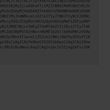
yJTdEJTJDJTdCJTIyYXVkYXJpc19pZCUyMiUzQSUy
5M2U1NjMyZjcxOGFmYTclMjIlN0QlMkMlN0IlMjJh
yMiUzQSUyMjVmODA0ZThkOGFhZDA0NDVmODRjOGQ0
lN0IlMjJhdWRhcmlzX2lkJTIyJTNBJTIyNjE2ODNj
xMzcyZGQxZCUyMiU3RCUyQyU3QiUyMmF1ZGFyaXNf
yNjI2MDE3NjcxYWEyZTVmMTdhZTZjZDczJTIyJTdE
bMl1bb3BdPUlOJnNvcnRbMF1bZmllbGRdPWlzVG9w
dW2ZpZWxkXT1wcmljZSZzb3J0WzJdW29yZGVyXT1B
ge30sCiAgICAiYm9keSI6IG51bGwsCiAgICAiZXhw
lc3MiOiBudWxsLAogICAgInJpc2t5IjogZmFsc2UK