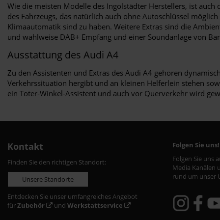
Wie die meisten Modelle des Ingolstädter Herstellers, ist auc
des Fahrzeugs, das natürlich auch ohne Autoschlüssel möglich
Klimaautomatik sind zu haben. Weitere Extras sind die Ambient
und wahlweise DAB+ Empfang und einer Soundanlage von Ban
Ausstattung des Audi A4
Zu den Assistenten und Extras des Audi A4 gehören dynamische 
Verkehrssituation hergibt und an kleinen Helferlein stehen so
ein Toter-Winkel-Assistent und auch vor Querverkehr wird gew
Kontakt
Folgen Sie uns!
Folgen Sie uns 
Finden Sie den richtigen Standort:
Media Kanälen u
rund um unser 
Unsere Standorte
Entdecken Sie unser umfangreiches Angebot
für
Zubehör
und
Werkstattservice