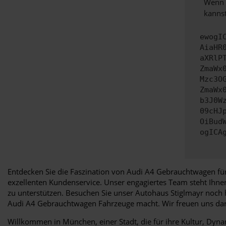
Wenn d
kannst
ewogI
AiaHR
aXRlP
ZmaWx
Mzc3O
ZmaWx
b3J0W
09cHJ
OiBud
ogICA
Entdecken Sie die Faszination von Audi A4 Gebrauchtwagen für
exzellenten Kundenservice. Unser engagiertes Team steht Ihn
zu unterstützen. Besuchen Sie unser Autohaus Stiglmayr noch h
Audi A4 Gebrauchtwagen Fahrzeuge macht. Wir freuen uns dar
Willkommen in München, einer Stadt, die für ihre Kultur, Dynam