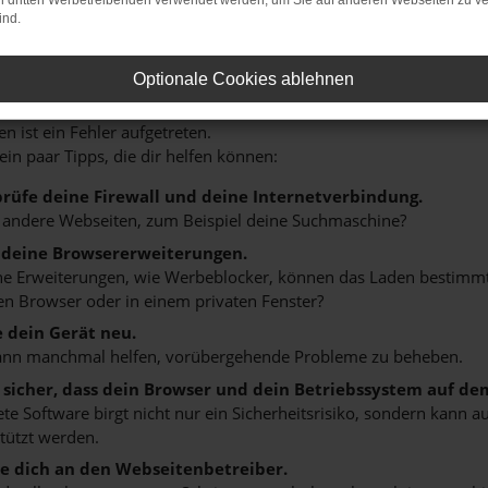
on dritten Werbetreibenden verwendet werden, um Sie auf anderen Webseiten zu ve
ind.
Optionale Cookies ablehnen
r: Network Error
n ist ein Fehler aufgetreten.
 ein paar Tipps, die dir helfen können:
rüfe deine Firewall und deine Internetverbindung.
 andere Webseiten, zum Beispiel deine Suchmaschine?
 deine Browsererweiterungen.
 Erweiterungen, wie Werbeblocker, können das Laden bestimmter 
n Browser oder in einem privaten Fenster?
e dein Gerät neu.
ann manchmal helfen, vorübergehende Probleme zu beheben.
e sicher, dass dein Browser und dein Betriebssystem auf de
ete Software birgt nicht nur ein Sicherheitsrisiko, sondern kann
tützt werden.
 dich an den Webseitenbetreiber.