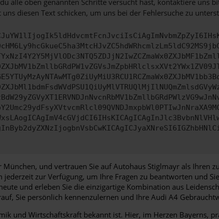
u alle oben genannten Schritte versucht hast, kontaktiere uns 
 uns diesen Text schicken, um uns bei der Fehlersuche zu unterst
CJuYW1lIjogIk5ldHdvcmtFcnJvciIsCiAgImNvbmZpZyI6IHs
0cHM6Ly9hcGkueC5ha3MtcHJvZC5hdWRhcmlzLm5ldC92MS9jb
TYxNzI4Y2Y5MjVlODc3NTQ5ZDJjN2IwZCZmaWx0ZXJbMF1bZml
0ZXJbMV1bZmllbGRdPW1vZGVsJmZpbHRlclsxXVt2YWx1ZV09J
GE5YTUyMzAyNTAwMTg0ZiUyMiU3RCU1RCZmaWx0ZXJbMV1bb3B
0ZXJbMl1bdmFsdWVdPSU1QiUyMlVTRUQlMjIlNUQmZmlsdGVyW
zBdW29yZGVyXT1ERVNDJnNvcnRbMV1bZmllbGRdPWlzVG9wJnN
pY2Umc29ydFsyXVtvcmRlcl09QVNDJmxpbWl0PTIwJnNraXA9M
WxsLAogICAgImV4cGVjdCI6IHsKICAgICAgInJlc3BvbnNlVHl
gInByb2dyZXNzIjogbnVsbCwKICAgICJyaXNreSI6IGZhbHNlC
 München, und vertrauen Sie auf Autohaus Stiglmayr als Ihren z
en jederzeit zur Verfügung, um Ihre Fragen zu beantworten und 
eute und erleben Sie die einzigartige Kombination aus Leidensch
auf, Sie persönlich kennenzulernen und Ihre Audi A4 Gebrauch
ik und Wirtschaftskraft bekannt ist. Hier, im Herzen Bayerns, prä