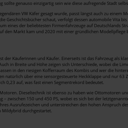
g sollte genauso einzigartig sein wie diese aufregende Stadt selbs
n legendären VW Käfer gesagt wurde, passt längst auch zu einem M
ie Geschichtsbücher schaut, verfolgt dessen automobile Vita bis i
h um eines der beliebtesten Firmenfahrzeuge auf Deutschlands St
 auf den Markt kam und 2020 mit einer gründlichen Modellpflege 
der Käuferinnen und Käufer. Einerseits ist das Fahrzeug als klas
uch in Breite und Höhe zeigen sich Unterschiede, wobei die Lim
assen in den riesigen Kofferraum des Kombis und wer die hinteren S
den natürlich über eine sensorgesteuerte Heckklappe und nur 63 
ich 0,23 auf, was fast einen Segmentrekord bedeutet.
n Motoren. Dieseltechnik ist ebenso zu haben wie Ottomotoren u
g – zwischen 150 und 450 PS, wobei es sich bei der letztgenannt
ahres Ausrufezeichen und unterstreichen den hohen Anspruch des
 Mildybrid durchgestartet.