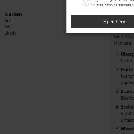
Technologien eingesetzt, die v
die für Ihre Interessen relevant s
Marken
Audi
Speichern
Fehle
VW
Škoda
Beim Lade
Hier sind
Überp
Laden
Prüfe
Manche
andere
Start
Das k
Stell
Veralt
unters
Wende