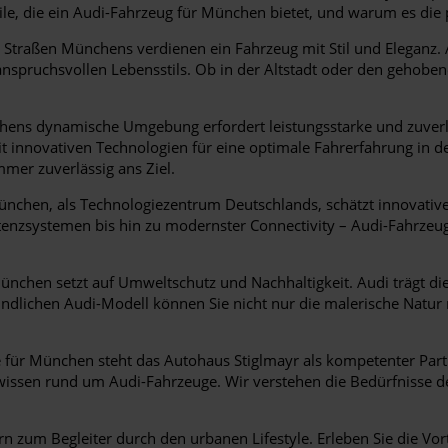
eile, die ein Audi-Fahrzeug für München bietet, und warum es die 
 Straßen Münchens verdienen ein Fahrzeug mit Stil und Eleganz.
spruchsvollen Lebensstils. Ob in der Altstadt oder den gehobene
ns dynamische Umgebung erfordert leistungsstarke und zuverläss
it innovativen Technologien für eine optimale Fahrerfahrung in 
er zuverlässig ans Ziel.
nchen, als Technologiezentrum Deutschlands, schätzt innovative
istenzsystemen bis hin zu modernster Connectivity – Audi-Fahrze
nchen setzt auf Umweltschutz und Nachhaltigkeit. Audi trägt di
undlichen Audi-Modell können Sie nicht nur die malerische Nat
für München steht das Autohaus Stiglmayr als kompetenter Partn
ssen rund um Audi-Fahrzeuge. Wir verstehen die Bedürfnisse der
 zum Begleiter durch den urbanen Lifestyle. Erleben Sie die Vor