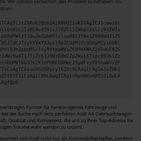
bitte. Wir werden versuchen, das Problem zu beheben. Du
ützen:
KICAgICJtZXRob2QiOiAiR0VUIiwKICAgICJ1cmwiOi
GllbnRzLzIzMTAvd2Vic2l0ZS12ZWhpY2xlcz93ZWJz
lbGRdPWlzT3duJmZpbHRlclswXVt2YWx1ZV09dHJ1ZS
TVCJTdCJTIyYXVkYXJpc19pZCUyMiUzQSUyMjViODNl
dPUlOJmZpbHRlclsyXVtmaWVsZF09dXNhZ2VTdGF0ZS
zJdW29wXT1JTiZzb3J0WzBdW2ZpZWxkXT1pc093biZz
vcnRbMV1bb3JkZXJdPURFU0Mmc29ydFsyXVtmaWVsZF
CIsCiAgICAiaGVhZGVycyI6IHt9LAogICAgImJvZHki
wZSI6ICIiCiAgICB9LAogICAgInRpbWVvdXQiOiAwLA
iAgfQp9
uverlässigen Partner für herausragende Fahrzeuge und
Sie bei der Suche nach dem perfekten Audi A4 Gebrauchtwagen
aft, Qualität und Kompetenz, die uns zu Ihrer Top-Adresse für
twagen Träume wahr werden zu lassen!
sentiert sich Audi nicht nur als Automobilhersteller, sondern