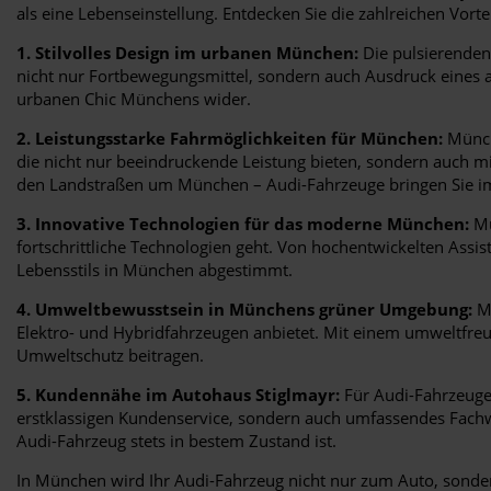
als eine Lebenseinstellung. Entdecken Sie die zahlreichen Vort
1. Stilvolles Design im urbanen München:
Die pulsierenden
nicht nur Fortbewegungsmittel, sondern auch Ausdruck eines an
urbanen Chic Münchens wider.
2. Leistungsstarke Fahrmöglichkeiten für München:
Münche
die nicht nur beeindruckende Leistung bieten, sondern auch m
den Landstraßen um München – Audi-Fahrzeuge bringen Sie imm
3. Innovative Technologien für das moderne München:
Mü
fortschrittliche Technologien geht. Von hochentwickelten Ass
Lebensstils in München abgestimmt.
4. Umweltbewusstsein in Münchens grüner Umgebung:
Mü
Elektro- und Hybridfahrzeugen anbietet. Mit einem umweltfre
Umweltschutz beitragen.
5. Kundennähe im Autohaus Stiglmayr:
Für Audi-Fahrzeuge 
erstklassigen Kundenservice, sondern auch umfassendes Fachwi
Audi-Fahrzeug stets in bestem Zustand ist.
In München wird Ihr Audi-Fahrzeug nicht nur zum Auto, sondern