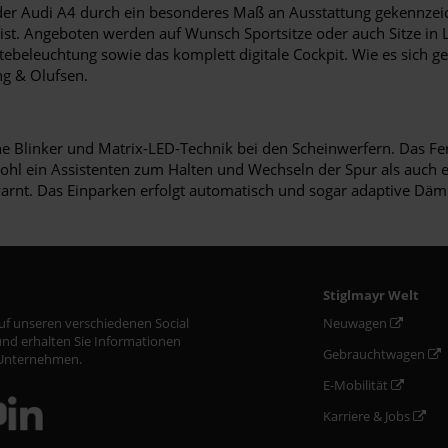
h der Audi A4 durch ein besonderes Maß an Ausstattung gekennzei
 ist. Angeboten werden auf Wunsch Sportsitze oder auch Sitze in
ebeleuchtung sowie das komplett digitale Cockpit. Wie es sich g
g & Olufsen.
Blinker und Matrix-LED-Technik bei den Scheinwerfern. Das Fernl
wohl ein Assistenten zum Halten und Wechseln der Spur als auch e
arnt. Das Einparken erfolgt automatisch und sogar adaptive Däm
Stiglmayr Welt
auf unseren verschiedenen Social
Neuwagen
nd erhalten Sie Informationen
Gebrauchtwagen
Unternehmen.
E-Mobilität
Karriere & Jobs