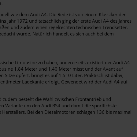
t.
odell wie dem Audi A4. Die Rede ist von einem Klassiker der
ns Jahr 1972 und tatsächlich ging der erste Audi A4 des Jahres
raßen und zudem einen regelrechten technischen Trendsetter.
bedacht wurde. Natürlich handelt es sich auch bei dem
sische Limousine zu haben, andererseits existiert der Audi A4
ousine 1,84 Meter und 1,40 Meter misst und der Avant auf
itze opfert, bringt es auf 1.510 Liter. Praktisch ist dabei,
Zentimeter Ladekante erfolgt. Gewendet wird der Audi A4 auf
nd zudem besteht die Wahl zwischen Frontantrieb und
en Variante um den Audi RS4 und damit die sportlichste
 Herstellers. Bei den Dieselmotoren schlagen 136 bis maximal