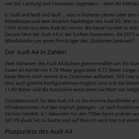
von Stil, Leistung und Innovation begeistern – denn Ihr Fahrzeu
Er läuft und läuft und läuft … was in früheren Jahren über de
Mittelklasse und dem direkten Nachfolger des Audi 80. Wer in d
1994 direkt aus dem Audi 80 hervor. Bis heute handelt es sic
Derzeit fährt der Audi A4 in der fünften Generation, die 2015
Mittelklässler um einen Preisträger des „Goldenen Lenkrads“.
Der Audi A4 in Zahlen
Zwei Varianten des Audi A4 buhlen gleichermaßen um die Gunst 
Avant als Kombi mit 4,78 Meter gegenüber 4,73 Meter Länge. A
beide Werte noch einmal drei Zentimeter aufsattelt. 505 Liter p
dass auch geteilte Konfigurationen möglich sind und das Bela
11,60 Meter und die Karosserie weist einen cw-Wert von ledigl
Charakteristisch für den Audi A4 ist die enorme Bandbreite a
Allradversionen. Auf den Asphalt gelangen – je nach Ausführun
Version handelt. 4,1 Sekunden für den 100er-Spurt sind ein w
341 PS (Audi S4) zu Buche und auf Wunsch wird hier mit einem
Pluspunkte des Audi A4