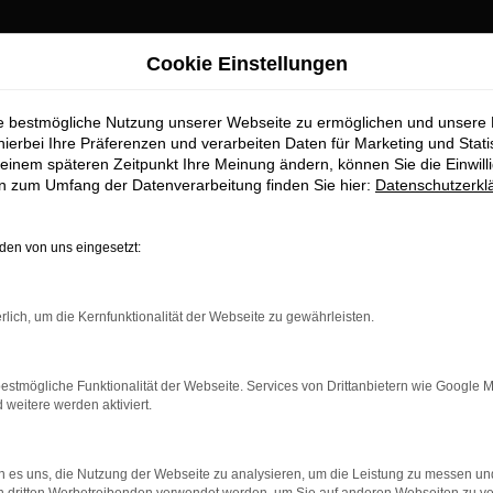
Cookie Einstellungen
nchen Top-Angebote
ie bestmögliche Nutzung unserer Webseite zu ermöglichen und unsere
twagen für Münche
hierbei Ihre Präferenzen und verarbeiten Daten für Marketing und Stati
einem späteren Zeitpunkt Ihre Meinung ändern, können Sie die Einwillig
en zum Umfang der Datenverarbeitung finden Sie hier:
Datenschutzerkl
r München erhalten Sie im Autoha
en von uns eingesetzt:
aufstelle für exzellente Audi A4 Gebrauchtwagen Fahrzeuge für 
wagen zu präsentieren, die höchste Standards in Sachen Qualität 
rlich, um die Kernfunktionalität der Webseite zu gewährleisten.
ile geht. Erfahren Sie mehr über unsere beeindruckende Audi A
.
estmögliche Funktionalität der Webseite. Services von Drittanbietern wie Google 
eitere werden aktiviert.
 es uns, die Nutzung der Webseite zu analysieren, um die Leistung zu messen u