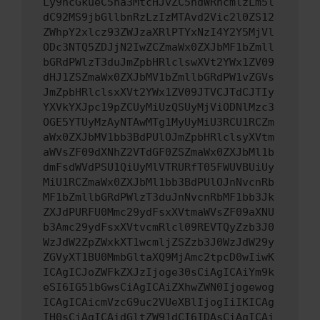
Ly9hcGkueC5ha3MtcHJvZC5hdWRhcmlzLm5l
dC92MS9jbGllbnRzLzIzMTAvd2Vic2l0ZS12
ZWhpY2xlcz93ZWJzaXRlPTYxNzI4Y2Y5MjVl
ODc3NTQ5ZDJjN2IwZCZmaWx0ZXJbMF1bZmll
bGRdPWlzT3duJmZpbHRlclswXVt2YWx1ZV09
dHJ1ZSZmaWx0ZXJbMV1bZmllbGRdPW1vZGVs
JmZpbHRlclsxXVt2YWx1ZV09JTVCJTdCJTIy
YXVkYXJpc19pZCUyMiUzQSUyMjViODNlMzc3
OGE5YTUyMzAyNTAwMTg1MyUyMiU3RCU1RCZm
aWx0ZXJbMV1bb3BdPUlOJmZpbHRlclsyXVtm
aWVsZF09dXNhZ2VTdGF0ZSZmaWx0ZXJbMl1b
dmFsdWVdPSU1QiUyMlVTRURfT05FWUVBUiUy
MiU1RCZmaWx0ZXJbMl1bb3BdPUlOJnNvcnRb
MF1bZmllbGRdPWlzT3duJnNvcnRbMF1bb3Jk
ZXJdPURFU0Mmc29ydFsxXVtmaWVsZF09aXNU
b3Amc29ydFsxXVtvcmRlcl09REVTQyZzb3J0
WzJdW2ZpZWxkXT1wcmljZSZzb3J0WzJdW29y
ZGVyXT1BU0MmbGltaXQ9MjAmc2tpcD0wIiwK
ICAgICJoZWFkZXJzIjoge30sCiAgICAiYm9k
eSI6IG51bGwsCiAgICAiZXhwZWN0Ijogewog
ICAgICAicmVzcG9uc2VUeXBlIjogIiIKICAg
IH0sCiAgICAidGltZW91dCI6IDAsCiAgICAi