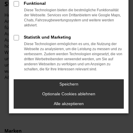
Stiglmayr
Funktional
Diese Technologien bieten die bestmögliche Funktionalität
Herzlich willkommen bei Autohaus Stiglmayr – Ihre erste
der Webseite. Services von Drittanbietern wie Google Maps,
Anlaufstelle für exzellente Audi A6 Jahreswagen Fahrzeuge
Chats, Fahrzeugbewertungssystem und weitere werden
aktiviert.
für München und Umgebung! Unser renommiertes
Autohaus ist stolz darauf, Ihnen eine herausragende
Statistik und Marketing
Auswahl an Audi A6 Jahreswagen zu präsentieren, die
Diese Technologien ermöglichen es uns, die Nutzung der
höchste Standards in Sachen Qualität und Leistung erfüllen.
Webseite zu analysieren, um die Leistung zu messen und zu
Wir sind seit Jahren Ihr vertrauenswürdiger Partner, wenn es
verbessern. Zudem werden Technologien eingesetzt, die von
um erstklassige Automobile geht. Erfahren Sie mehr über
dritten Werbetreibenden verwendet werden, um Sie auf
unsere beeindruckende Audi A6 Jahreswagen Flotte und
anderen Webseiten zu verfolgen und um Anzeigen zu
schalten, die für Ihre Interessen relevant sind.
warum Autohaus Stiglmayr die bevorzugte Adresse für Audi
A6 Jahreswagen Liebhaber ist.
Speichern
Optionale Cookies ablehnen
Alle akzeptieren
Marken