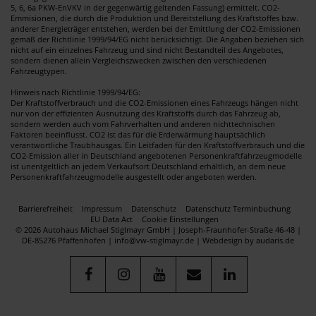
5, 6, 6a PKW-EnVKV in der gegenwärtig geltenden Fassung) ermittelt. CO2-
Emmisionen, die durch die Produktion und Bereitstellung des Kraftstoffes bzw.
anderer Energieträger entstehen, werden bei der Emittlung der CO2-Emissionen
gemäß der Richtlinie 1999/94/EG nicht berücksichtigt. Die Angaben beziehen sich
nicht auf ein einzelnes Fahrzeug und sind nicht Bestandteil des Angebotes,
sondern dienen allein Vergleichszwecken zwischen den verschiedenen
Fahrzeugtypen.
Hinweis nach Richtlinie 1999/94/EG:
Der Kraftstoffverbrauch und die CO2-Emissionen eines Fahrzeugs hängen nicht
nur von der effizienten Ausnutzung des Kraftstoffs durch das Fahrzeug ab,
sondern werden auch vom Fahrverhalten und anderen nichttechnischen
Faktoren beeinflusst. CO2 ist das für die Erderwärmung hauptsächlich
verantwortliche Traubhausgas. Ein Leitfaden für den Kraftstoffverbrauch und die
CO2-Emission aller in Deutschland angebotenen Personenkraftfahrzeugmodelle
ist unentgeltlich an jedem Verkaufsort Deutschland erhältlich, an dem neue
Personenkraftfahrzeugmodelle ausgestellt oder angeboten werden.
Barrierefreiheit
Impressum
Datenschutz
Datenschutz Terminbuchung
EU Data Act
Cookie Einstellungen
© 2026 Autohaus Michael Stiglmayr GmbH | Joseph-Fraunhofer-Straße 46-48 |
DE-85276 Pfaffenhofen | info@vw-stiglmayr.de |
Webdesign by audaris.de