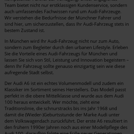
Team bietet nicht nur erstklassigen Kundenservice, sondern
auch umfassendes Fachwissen rund um Audi-Fahrzeuge.
Wir verstehen die Bedürfnisse der Münchner Fahrer und
sind hier, um sicherzustellen, dass Ihr Audi-Fahrzeug stets in
bestem Zustand ist.
In München wird Ihr Audi-Fahrzeug nicht nur zum Auto,
sondern zum Begleiter durch den urbanen Lifestyle. Erleben
Sie die Vorteile eines Audi-Fahrzeugs für München und
lassen Sie sich von Stil, Leistung und Innovation begeistern –
denn Ihr Fahrzeug sollte genauso einzigartig sein wie diese
aufregende Stadt selbst.
Der Audi A6 ist ein echtes Volumenmodell und zudem ein
Klassiker im Sortiment seines Herstellers. Das Modell passt
perfekt in die obere Mittelklasse und wurde aus dem Audi
100 heraus entwickelt. Wer möchte, zieht eine
Traditionslinie, die schnurstracks bis ins Jahr 1968 und
damit die (Wieder-)Geburtsstunde der Marke Audi unter
dem Volkswagendach zurückführt. Der erste A6 resultiert in
den frühern 1990er Jahren noch aus einer Modellpflege des
Audi 100, daraufhin folgte eine Fülle neuer Generationen,