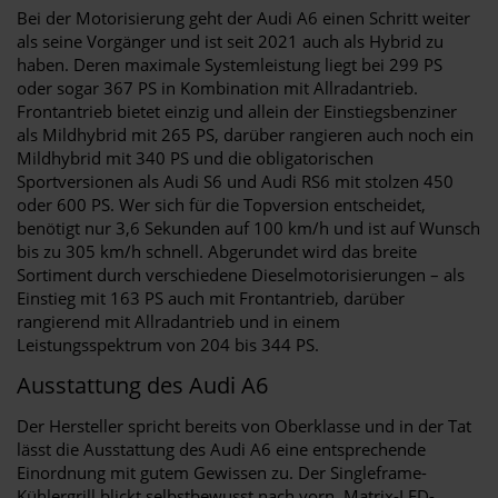
Bei der Motorisierung geht der Audi A6 einen Schritt weiter
als seine Vorgänger und ist seit 2021 auch als Hybrid zu
haben. Deren maximale Systemleistung liegt bei 299 PS
oder sogar 367 PS in Kombination mit Allradantrieb.
Frontantrieb bietet einzig und allein der Einstiegsbenziner
als Mildhybrid mit 265 PS, darüber rangieren auch noch ein
Mildhybrid mit 340 PS und die obligatorischen
Sportversionen als Audi S6 und Audi RS6 mit stolzen 450
oder 600 PS. Wer sich für die Topversion entscheidet,
benötigt nur 3,6 Sekunden auf 100 km/h und ist auf Wunsch
bis zu 305 km/h schnell. Abgerundet wird das breite
Sortiment durch verschiedene Dieselmotorisierungen – als
Einstieg mit 163 PS auch mit Frontantrieb, darüber
rangierend mit Allradantrieb und in einem
Leistungsspektrum von 204 bis 344 PS.
Ausstattung des Audi A6
Der Hersteller spricht bereits von Oberklasse und in der Tat
lässt die Ausstattung des Audi A6 eine entsprechende
Einordnung mit gutem Gewissen zu. Der Singleframe-
Kühlergrill blickt selbstbewusst nach vorn, Matrix-LED-