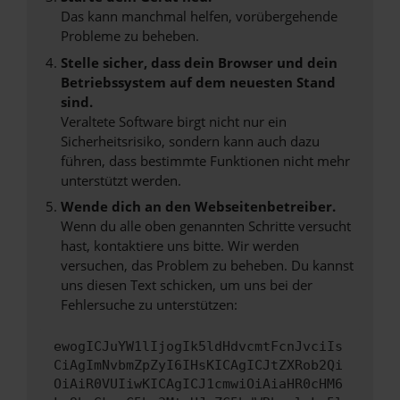
Das kann manchmal helfen, vorübergehende
Probleme zu beheben.
Stelle sicher, dass dein Browser und dein
Betriebssystem auf dem neuesten Stand
sind.
Veraltete Software birgt nicht nur ein
Sicherheitsrisiko, sondern kann auch dazu
führen, dass bestimmte Funktionen nicht mehr
unterstützt werden.
Wende dich an den Webseitenbetreiber.
Wenn du alle oben genannten Schritte versucht
hast, kontaktiere uns bitte. Wir werden
versuchen, das Problem zu beheben. Du kannst
uns diesen Text schicken, um uns bei der
Fehlersuche zu unterstützen:
ewogICJuYW1lIjogIk5ldHdvcmtFcnJvciIs
CiAgImNvbmZpZyI6IHsKICAgICJtZXRob2Qi
OiAiR0VUIiwKICAgICJ1cmwiOiAiaHR0cHM6