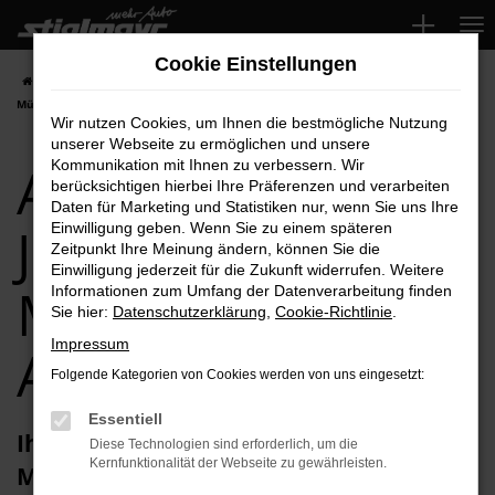
Zum
Hauptinhalt
Cookie Einstellungen
springen
Startseite
München
Audi
Audi A6
Audi A6 Jahreswagen für
München Top-Angebote
Wir nutzen Cookies, um Ihnen die bestmögliche Nutzung
unserer Webseite zu ermöglichen und unsere
Audi A6
Kommunikation mit Ihnen zu verbessern. Wir
berücksichtigen hierbei Ihre Präferenzen und verarbeiten
Daten für Marketing und Statistiken nur, wenn Sie uns Ihre
Jahreswagen für
Einwilligung geben. Wenn Sie zu einem späteren
Zeitpunkt Ihre Meinung ändern, können Sie die
Einwilligung jederzeit für die Zukunft widerrufen. Weitere
München Top-
Informationen zum Umfang der Datenverarbeitung finden
Sie hier:
Datenschutzerklärung
,
Cookie-Richtlinie
.
Impressum
Angebote
Folgende Kategorien von Cookies werden von uns eingesetzt:
Essentiell
Ihren Audi A6 Jahreswagen für
Diese Technologien sind erforderlich, um die
Kernfunktionalität der Webseite zu gewährleisten.
München erhalten Sie im Autohaus