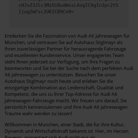
cHJvZ3Jlc3MiOiBudWxsLAogICAgInJpc2t5
IjogZmFsc2UKICB9Cn0=
Entdecken Sie die Faszination von Audi A6 Jahreswagen für
München, und vertrauen Sie auf Autohaus Stiglmayr als
Ihren zuverlässigen Partner für herausragende Fahrzeuge
und exzellenten Kundenservice. Unser engagiertes Team
steht Ihnen jederzeit zur Verfügung, um Ihre Fragen zu
beantworten und Sie bei der Suche nach dem perfekten Audi
A6 Jahreswagen zu unterstützen. Besuchen Sie unser
Autohaus Stiglmayr noch heute und erleben Sie die
einzigartige Kombination aus Leidenschaft, Qualität und
Kompetenz, die uns zu Ihrer Top-Adresse für Audi A6
Jahreswagen Fahrzeuge macht. Wir freuen uns darauf, Sie
persönlich kennenzulernen und Ihre Audi A6 Jahreswagen
Träume wahr werden zu lassen!
Willkommen in München, einer Stadt, die für ihre Kultur,
Dynamik und Wirtschaftskraft bekannt ist. Hier, im Herzen
Bayerns, präsentiert sich Audi nicht nur als