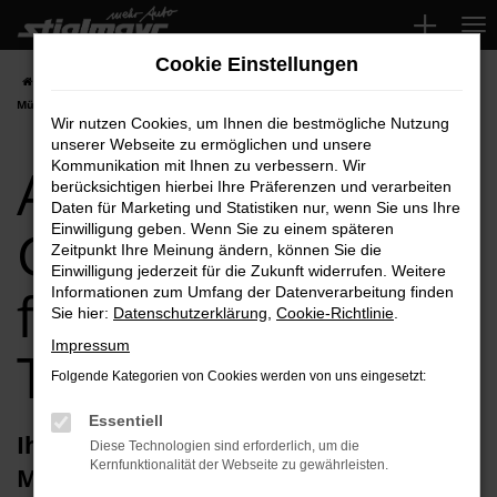
Zum
Hauptinhalt
Cookie Einstellungen
springen
Startseite
München
Audi
Audi Q5
Audi Q5 Gebrauchtwagen für
München Top-Angebote
Wir nutzen Cookies, um Ihnen die bestmögliche Nutzung
unserer Webseite zu ermöglichen und unsere
Audi Q5
Kommunikation mit Ihnen zu verbessern. Wir
berücksichtigen hierbei Ihre Präferenzen und verarbeiten
Daten für Marketing und Statistiken nur, wenn Sie uns Ihre
Gebrauchtwagen
Einwilligung geben. Wenn Sie zu einem späteren
Zeitpunkt Ihre Meinung ändern, können Sie die
Einwilligung jederzeit für die Zukunft widerrufen. Weitere
für München
Informationen zum Umfang der Datenverarbeitung finden
Sie hier:
Datenschutzerklärung
,
Cookie-Richtlinie
.
Impressum
Top-Angebote
Folgende Kategorien von Cookies werden von uns eingesetzt:
Essentiell
Ihren Audi Q5 Gebrauchtwagen für
Diese Technologien sind erforderlich, um die
Kernfunktionalität der Webseite zu gewährleisten.
München erhalten Sie im Autohaus