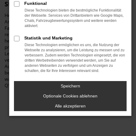
Stiglmayr
Funktional
Diese Technologien bieten die bestmögliche Funktionalität
Herzlich willkommen bei Autohaus Stiglmayr – Ihre erste
der Webseite. Services von Drittanbietern wie Google Maps,
Anlaufstelle für exzellente Audi Q5 Gebrauchtwagen
Chats, Fahrzeugbewertungssystem und weitere werden
aktiviert.
Fahrzeuge für München und Umgebung! Unser
renommiertes Autohaus ist stolz darauf, Ihnen eine
Statistik und Marketing
herausragende Auswahl an Audi Q5 Gebrauchtwagen zu
Diese Technologien ermöglichen es uns, die Nutzung der
präsentieren, die höchste Standards in Sachen Qualität und
Webseite zu analysieren, um die Leistung zu messen und zu
Leistung erfüllen. Wir sind seit Jahren Ihr
verbessern. Zudem werden Technologien eingesetzt, die von
vertrauenswürdiger Partner, wenn es um erstklassige
dritten Werbetreibenden verwendet werden, um Sie auf
Automobile geht. Erfahren Sie mehr über unsere
anderen Webseiten zu verfolgen und um Anzeigen zu
schalten, die für Ihre Interessen relevant sind.
beeindruckende Audi Q5 Gebrauchtwagen Flotte und
warum Autohaus Stiglmayr die bevorzugte Adresse für Audi
Q5 Gebrauchtwagen Liebhaber ist.
Speichern
Optionale Cookies ablehnen
Alle akzeptieren