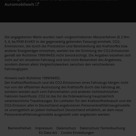
Automobilwelt
Die angegebenen Werte wurden nach vorgeschriebenen Messverfahren (§ 2 Nrn.
5, 6, 6a PKW-EnVKV in der gegenwärtig geltenden Fassung) ermittelt. CO2-
Emmisionen, die durch die Produktion und Bereitstellung des Kraftstoffes bzw.
anderer Energieträger entstehen, werden bei der Emittlung der CO2-Emissionen
gemäß der Richtlinie 1999/94/EG nicht berücksichtigt. Die Angaben beziehen sich
nicht auf ein einzelnes Fahrzeug und sind nicht Bestandteil des Angebotes,
sondern dienen allein Vergleichszwecken zwischen den verschiedenen
Fahrzeugtypen.
Hinweis nach Richtlinie 1999/94/EG:
Der Kraftstoffverbrauch und die CO2-Emissionen eines Fahrzeugs hängen nicht
nur von der effizienten Ausnutzung des Kraftstoffs durch das Fahrzeug ab,
sondern werden auch vom Fahrverhalten und anderen nichttechnischen
Faktoren beeinflusst. CO2 ist das für die Erderwärmung hauptsächlich
verantwortliche Traubhausgas. Ein Leitfaden für den Kraftstoffverbrauch und die
CO2-Emission aller in Deutschland angebotenen Personenkraftfahrzeugmodelle
ist unentgeltlich an jedem Verkaufsort Deutschland erhältlich, an dem neue
Personenkraftfahrzeugmodelle ausgestellt oder angeboten werden.
Barrierefreiheit
Impressum
Datenschutz
Datenschutz Terminbuchung
EU Data Act
Cookie Einstellungen