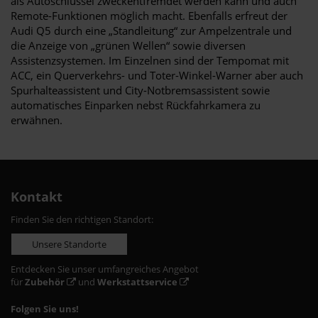
als Autoschlüssel zweckentfremdet werden kann und auch
Remote-Funktionen möglich macht. Ebenfalls erfreut der
Audi Q5 durch eine „Standleitung“ zur Ampelzentrale und
die Anzeige von „grünen Wellen“ sowie diversen
Assistenzsystemen. Im Einzelnen sind der Tempomat mit
ACC, ein Querverkehrs- und Toter-Winkel-Warner aber auch
Spurhalteassistent und City-Notbremsassistent sowie
automatisches Einparken nebst Rückfahrkamera zu
erwähnen.
Kontakt
Finden Sie den richtigen Standort:
Unsere Standorte
Entdecken Sie unser umfangreiches Angebot
für
Zubehör
und
Werkstattservice
Folgen Sie uns!