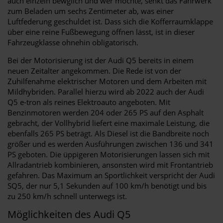
auch einzeln bewglich und wer möchte, senkt das Fahrwerk
zum Beladen um sechs Zentimeter ab, was einer
Luftfederung geschuldet ist. Dass sich die Kofferraumklappe
über eine reine Fußbewegung öffnen lässt, ist in dieser
Fahrzeugklasse ohnehin obligatorisch.
Bei der Motorisierung ist der Audi Q5 bereits in einem
neuen Zeitalter angekommen. Die Rede ist von der
Zuhilfenahme elektrischer Motoren und dem Arbeiten mit
Mildhybriden. Parallel hierzu wird ab 2022 auch der Audi
Q5 e-tron als reines Elektroauto angeboten. Mit
Benzinmotoren werden 204 oder 265 PS auf den Asphalt
gebracht, der Vollhybrid liefert eine maximale Leistung, die
ebenfalls 265 PS beträgt. Als Diesel ist die Bandbreite noch
größer und es werden Ausführungen zwischen 136 und 341
PS geboten. Die üppigeren Motorisierungen lassen sich mit
Allradantrieb kombinieren, ansonsten wird mit Frontantrieb
gefahren. Das Maximum an Sportlichkeit verspricht der Audi
SQ5, der nur 5,1 Sekunden auf 100 km/h benötigt und bis
zu 250 km/h schnell unterwegs ist.
Möglichkeiten des Audi Q5