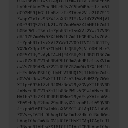
OiAiR0VUIiwKICAgICJ1cmwiOiAiaHR0cHM6
Ly9hcGkueC5ha3MtcHJvZC5hdWRhcmlzLm5l
dC92MS9jbGllbnRzLzIzMTAvd2Vic2l0ZS12
ZWhpY2xlcz93ZWJzaXRlPTYxNzI4Y2Y5MjVl
ODc3NTQ5ZDJjN2IwZCZmaWx0ZXJbMF1bZmll
bGRdPWlzT3duJmZpbHRlclswXVt2YWx1ZV09
dHJ1ZSZmaWx0ZXJbMV1bZmllbGRdPW1vZGVs
JmZpbHRlclsxXVt2YWx1ZV09JTVCJTdCJTIy
YXVkYXJpc19pZCUyMiUzQSUyMjViODNlMzc3
OGE5YTUyMzAyNTAwMjE4YSUyMiU3RCU1RCZm
aWx0ZXJbMV1bb3BdPUlOJmZpbHRlclsyXVtm
aWVsZF09dXNhZ2VTdGF0ZSZmaWx0ZXJbMl1b
dmFsdWVdPSU1QiUyMlVTRUQlMjIlNUQmZmls
dGVyWzJdW29wXT1JTiZzb3J0WzBdW2ZpZWxk
XT1pc093biZzb3J0WzBdW29yZGVyXT1ERVND
JnNvcnRbMV1bZmllbGRdPWlzVG9wJnNvcnRb
MV1bb3JkZXJdPURFU0Mmc29ydFsyXVtmaWVs
ZF09cHJpY2Umc29ydFsyXVtvcmRlcl09QVND
JmxpbWl0PTIwJnNraXA9MCIsCiAgICAiaGVh
ZGVycyI6IHt9LAogICAgImJvZHkiOiBudWxs
LAogICAgImV4cGVjdCI6IHsKICAgICAgInJl
c3BvbnNlVHlwZSI6ICIiCiAgICB9LAogICAg