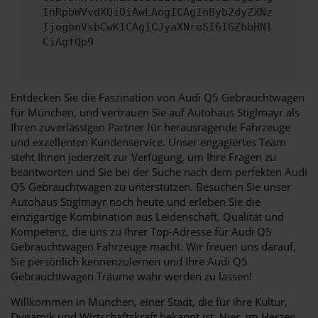
InRpbWVvdXQiOiAwLAogICAgInByb2dyZXNz
IjogbnVsbCwKICAgICJyaXNreSI6IGZhbHNl
CiAgfQp9
Entdecken Sie die Faszination von Audi Q5 Gebrauchtwagen
für München, und vertrauen Sie auf Autohaus Stiglmayr als
Ihren zuverlässigen Partner für herausragende Fahrzeuge
und exzellenten Kundenservice. Unser engagiertes Team
steht Ihnen jederzeit zur Verfügung, um Ihre Fragen zu
beantworten und Sie bei der Suche nach dem perfekten Audi
Q5 Gebrauchtwagen zu unterstützen. Besuchen Sie unser
Autohaus Stiglmayr noch heute und erleben Sie die
einzigartige Kombination aus Leidenschaft, Qualität und
Kompetenz, die uns zu Ihrer Top-Adresse für Audi Q5
Gebrauchtwagen Fahrzeuge macht. Wir freuen uns darauf,
Sie persönlich kennenzulernen und Ihre Audi Q5
Gebrauchtwagen Träume wahr werden zu lassen!
Willkommen in München, einer Stadt, die für ihre Kultur,
Dynamik und Wirtschaftskraft bekannt ist. Hier, im Herzen