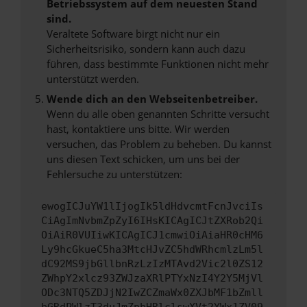
Betriebssystem auf dem neuesten Stand
sind.
Veraltete Software birgt nicht nur ein
Sicherheitsrisiko, sondern kann auch dazu
führen, dass bestimmte Funktionen nicht mehr
unterstützt werden.
Wende dich an den Webseitenbetreiber.
Wenn du alle oben genannten Schritte versucht
hast, kontaktiere uns bitte. Wir werden
versuchen, das Problem zu beheben. Du kannst
uns diesen Text schicken, um uns bei der
Fehlersuche zu unterstützen:
ewogICJuYW1lIjogIk5ldHdvcmtFcnJvciIs
CiAgImNvbmZpZyI6IHsKICAgICJtZXRob2Qi
OiAiR0VUIiwKICAgICJ1cmwiOiAiaHR0cHM6
Ly9hcGkueC5ha3MtcHJvZC5hdWRhcmlzLm5l
dC92MS9jbGllbnRzLzIzMTAvd2Vic2l0ZS12
ZWhpY2xlcz93ZWJzaXRlPTYxNzI4Y2Y5MjVl
ODc3NTQ5ZDJjN2IwZCZmaWx0ZXJbMF1bZmll