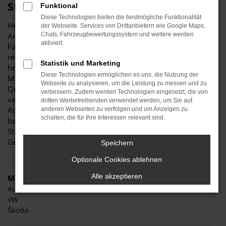
Stiglmayr
Funktional
Diese Technologien bieten die bestmögliche Funktionalität
Herzlich willkommen bei Autohaus Stiglmayr – Ihre erste
der Webseite. Services von Drittanbietern wie Google Maps,
Anlaufstelle für exzellente Škoda Gebrauchtwagen
Chats, Fahrzeugbewertungssystem und weitere werden
aktiviert.
Fahrzeuge für München und Umgebung! Unser
renommiertes Autohaus ist stolz darauf, Ihnen eine
Statistik und Marketing
herausragende Auswahl an Škoda Gebrauchtwagen
Diese Technologien ermöglichen es uns, die Nutzung der
Modellen zu präsentieren, die höchste Standards in Sachen
Webseite zu analysieren, um die Leistung zu messen und zu
Qualität und Leistung erfüllen. Wir sind seit Jahren Ihr
verbessern. Zudem werden Technologien eingesetzt, die von
vertrauenswürdiger Partner, wenn es um erstklassige
dritten Werbetreibenden verwendet werden, um Sie auf
Automobile geht. Erfahren Sie mehr über unsere
anderen Webseiten zu verfolgen und um Anzeigen zu
schalten, die für Ihre Interessen relevant sind.
beeindruckende Škoda-Flotte und warum Autohaus
Stiglmayr die bevorzugte Adresse für Škoda
Gebrauchtwagen Liebhaber ist.
Speichern
Optionale Cookies ablehnen
Alle akzeptieren
Marken
Audi
VW
Škoda