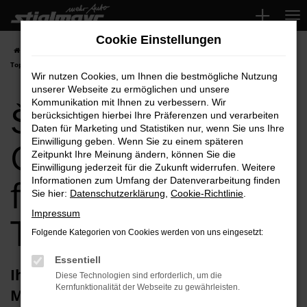
Zum
Hauptinhalt
Cookie Einstellungen
springen
Startseite
München
Škoda
Škoda Gebrauchtwagen für München
Top-Angebote
Wir nutzen Cookies, um Ihnen die bestmögliche Nutzung
unserer Webseite zu ermöglichen und unsere
Škoda
Kommunikation mit Ihnen zu verbessern. Wir
berücksichtigen hierbei Ihre Präferenzen und verarbeiten
Daten für Marketing und Statistiken nur, wenn Sie uns Ihre
Gebrauchtwagen
Einwilligung geben. Wenn Sie zu einem späteren
Zeitpunkt Ihre Meinung ändern, können Sie die
Einwilligung jederzeit für die Zukunft widerrufen. Weitere
für München
Informationen zum Umfang der Datenverarbeitung finden
Sie hier:
Datenschutzerklärung
,
Cookie-Richtlinie
.
Impressum
Top-Angebote
Folgende Kategorien von Cookies werden von uns eingesetzt:
Essentiell
Ihren Škoda Gebrauchtwagen für
Diese Technologien sind erforderlich, um die
Kernfunktionalität der Webseite zu gewährleisten.
München erhalten Sie im Autohaus