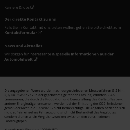
Karriere & Jobs
Der direkte Kontakt zu uns
Falls Sie in Kontakt mit uns treten wollen, gehen Sie bitte direkt zum
Kontaktformular
News und Aktuelles
Wir sorgen für interessante & spezielle
Informationen aus der
Automobilwelt
Die angegebenen Werte wurden nach vorgeschriebenen Messverfahren (§ 2 Nrn.
5, 6, 6a PKW-EnVKV in der gegenwärtig geltenden Fassung) ermittelt. CO2-
Emmisionen, die durch die Produktion und Bereitstellung des Kraftstoffes bzw.
anderer Energieträger entstehen, werden bei der Emittlung der CO2-Emissionen
gemäß der Richtlinie 1999/94/EG nicht berücksichtigt. Die Angaben beziehen sich
nicht auf ein einzelnes Fahrzeug und sind nicht Bestandteil des Angebotes,
sondern dienen allein Vergleichszwecken zwischen den verschiedenen
Fahrzeugtypen.
Hinweis nach Richtlinie 1999/94/EG: