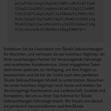
a2lwPTAiLAogICAgImhlYWRlcnMiOiB7fSwK
ICAgICJib2R5IjogbnVsbCwKICAgICJleHBl
Y3QiOiB7CiAgICAgICJyZXNwb25zZVR5cGUi
OiAiIgogICAgfSwKICAgICJ0aW1lb3V0Ijog
MCwKICAgICJwcm9ncmVzcyI6IG51bGwsCiAg
ICAicmlza3kiOiBmYWxzZQogIH0KfQ==
Entdecken Sie die Faszination von Škoda Gebrauchtwagen
für München, und vertrauen Sie auf Autohaus Stiglmayr als
Ihren zuverlässigen Partner für herausragende Fahrzeuge
und exzellenten Kundenservice. Unser engagiertes Team
steht Ihnen jederzeit zur Verfügung, um Ihre Fragen zu
beantworten und Sie bei der Suche nach dem perfekten
Škoda Gebrauchtwagen Modell zu unterstützen. Besuchen
Sie unser Autohaus Stiglmayr noch heute und erleben Sie
die einzigartige Kombination aus Leidenschaft, Qualität und
Kompetenz, die uns zu Ihrer Top-Adresse für Škoda
Gebrauchtwagen Fahrzeuge macht. Wir freuen uns darauf,
Sie persönlich kennenzulernen und Ihre Škoda