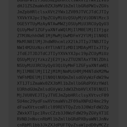
bGRdPWlzT3duJmZpbHRlclswXVt2YWx1ZV09
dHJ1ZSZmaWx0ZXJbMV1bZmllbGRdPW1vZGVs
JmZpbHRlclsxXVt2YWx1ZV09JTVCJTdCJTIy
YXVkYXJpc19pZCUyMiUzQSUyMjViODNlMzc3
OGE5YTUyMzAyNTAwMWZjOSUyMiU3RCUyQyU3
QiUyMmF1ZGFyaXNfaWQlMjIlM0ElMjI1Yjgz
ZTM3NzhhOWE1MjMwMjUwMDFmY2YlMjIlN0Ql
MkMlN0IlMjJhdWRhcmlzX2lkJTIyJTNBJTIy
NWI4M2UzNzc4YTlhNTIzMDI1MDAyMTIxJTIy
JTdEJTJDJTdCJTIyYXVkYXJpc19pZCUyMiUz
QSUyMjVjYzkzZjE2YjkzZTU2NTAxYTNlZDhi
NSUyMiU3RCUyQyU3QiUyMmF1ZGFyaXNfaWQl
MjIlM0ElMjI1ZjM1MjNmMzU4MjM4NTdkM2Mw
YWFhMDElMjIlN0QlNUQmZmlsdGVyWzFdW29w
XT1JTiZmaWx0ZXJbMl1bZmllbGRdPXVzYWdl
U3RhdGUmZmlsdGVyWzJdW3ZhbHVlXT0lNUIl
MjJVU0VEJTIyJTVEJmZpbHRlclsyXVtvcF09
SU4mc29ydFswXVtmaWVsZF09aXNPd24mc29y
dFswXVtvcmRlcl09REVTQyZzb3J0WzFdW2Zp
ZWxkXT1pc1RvcCZzb3J0WzFdW29yZGVyXT1E
RVNDJnNvcnRbMl1bZmllbGRdPXByaWNlJnNv
cnRbMl1bb3JkZXJdPUFTQyZsaW1pdD0yMCZz