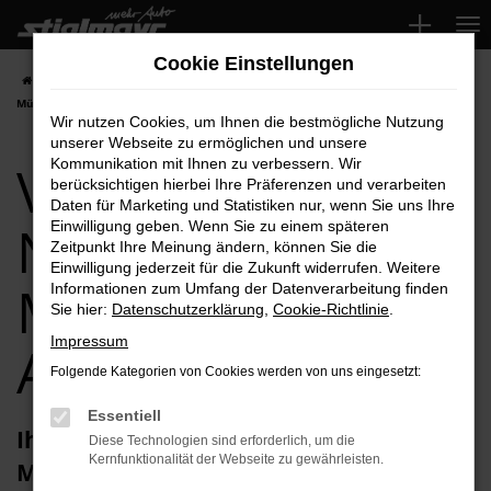
Zum
Hauptinhalt
Cookie Einstellungen
springen
Startseite
München
VW
VW Touareg
VW Touareg Neuwagen für
München Top-Angebote
Wir nutzen Cookies, um Ihnen die bestmögliche Nutzung
unserer Webseite zu ermöglichen und unsere
VW Touareg
Kommunikation mit Ihnen zu verbessern. Wir
berücksichtigen hierbei Ihre Präferenzen und verarbeiten
Daten für Marketing und Statistiken nur, wenn Sie uns Ihre
Neuwagen für
Einwilligung geben. Wenn Sie zu einem späteren
Zeitpunkt Ihre Meinung ändern, können Sie die
Einwilligung jederzeit für die Zukunft widerrufen. Weitere
München Top-
Informationen zum Umfang der Datenverarbeitung finden
Sie hier:
Datenschutzerklärung
,
Cookie-Richtlinie
.
Impressum
Angebote
Folgende Kategorien von Cookies werden von uns eingesetzt:
Essentiell
Ihren VW Touareg Neuwagen für
Diese Technologien sind erforderlich, um die
Kernfunktionalität der Webseite zu gewährleisten.
München erhalten Sie im Autohaus