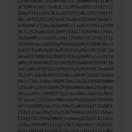
Ly9hcGkueC5ha3MtcHJvZC5hdWRhcmlzLm5l
dC92MS9jbGllbnRzLzIzMTAvd2Vic2l0ZS12
ZWhpY2xlcz93ZWJzaXRlPTYxNzI4Y2Y5MjVl
ODc3NTQ5ZDJjN2IwZCZmaWx0ZXJbMF1bZmll
bGRdPWlzT3duJmZpbHRlclswXVt2YWx1ZV09
dHJ1ZSZmaWx0ZXJbMV1bZmllbGRdPW1vZGVs
JmZpbHRlclsxXVt2YWx1ZV09JTVCJTdCJTIy
YXVkYXJpc19pZCUyMiUzQSUyMjViODNlMzc3
OGE5YTUyMzAyNTAwMjM3YSUyMiU3RCU1RCZm
aWx0ZXJbMV1bb3BdPUlOJmZpbHRlclsyXVtm
aWVsZF09dXNhZ2VTdGF0ZSZmaWx0ZXJbMl1b
dmFsdWVdPSU1QiUyMk5FVyUyMiU1RCZmaWx0
ZXJbMl1bb3BdPUlOJnNvcnRbMF1bZmllbGRd
PWlzT3duJnNvcnRbMF1bb3JkZXJdPURFU0Mm
c29ydFsxXVtmaWVsZF09aXNUb3Amc29ydFsx
XVtvcmRlcl09REVTQyZzb3J0WzJdW2ZpZWxk
XT1wcmljZSZzb3J0WzJdW29yZGVyXT1BU0Mm
bGltaXQ9MjAmc2tpcD0wIiwKICAgICJoZWFk
ZXJzIjoge30sCiAgICAiYm9keSI6IG51bGws
CiAgICAiZXhwZWN0IjogewogICAgICAicmVz
cG9uc2VUeXBlIjogIiIKICAgIH0sCiAgICAi
dGltZW91dCI6IDAsCiAgICAicHJvZ3Jlc3Mi