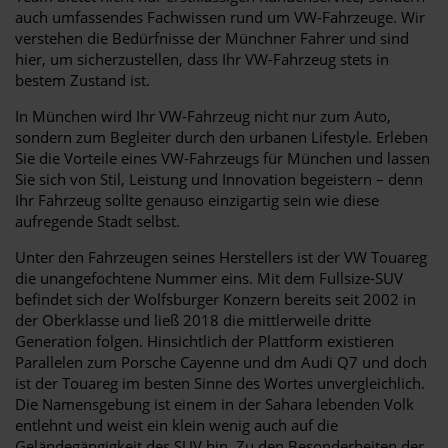
auch umfassendes Fachwissen rund um VW-Fahrzeuge. Wir
verstehen die Bedürfnisse der Münchner Fahrer und sind
hier, um sicherzustellen, dass Ihr VW-Fahrzeug stets in
bestem Zustand ist.
In München wird Ihr VW-Fahrzeug nicht nur zum Auto,
sondern zum Begleiter durch den urbanen Lifestyle. Erleben
Sie die Vorteile eines VW-Fahrzeugs für München und lassen
Sie sich von Stil, Leistung und Innovation begeistern – denn
Ihr Fahrzeug sollte genauso einzigartig sein wie diese
aufregende Stadt selbst.
Unter den Fahrzeugen seines Herstellers ist der VW Touareg
die unangefochtene Nummer eins. Mit dem Fullsize-SUV
befindet sich der Wolfsburger Konzern bereits seit 2002 in
der Oberklasse und ließ 2018 die mittlerweile dritte
Generation folgen. Hinsichtlich der Plattform existieren
Parallelen zum Porsche Cayenne und dm Audi Q7 und doch
ist der Touareg im besten Sinne des Wortes unvergleichlich.
Die Namensgebung ist einem in der Sahara lebenden Volk
entlehnt und weist ein klein wenig auch auf die
Geländegängigkeit des SUV hin. Zu den Besonderheiten der