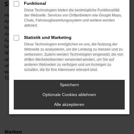
Stiglmayr
Funktional
Diese Technologien bieten die bestmögliche Funktionalität
Herzlich willkommen bei Autohaus Stiglmayr – Ihre erste
der Webseite. Services von Drittanbietern wie Google Maps,
Anlaufstelle für exzellente VW Touareg Neuwagen Fahrzeuge
Chats, Fahrzeugbewertungssystem und weitere werden
aktiviert.
für München und Umgebung! Unser renommiertes
Autohaus ist stolz darauf, Ihnen eine herausragende
Statistik und Marketing
Auswahl an VW Touareg Neuwagen zu präsentieren, die
Diese Technologien ermöglichen es uns, die Nutzung der
höchste Standards in Sachen Qualität und Leistung erfüllen.
Webseite zu analysieren, um die Leistung zu messen und zu
Wir sind seit Jahren Ihr vertrauenswürdiger Partner, wenn es
verbessern. Zudem werden Technologien eingesetzt, die von
um erstklassige Automobile geht. Erfahren Sie mehr über
dritten Werbetreibenden verwendet werden, um Sie auf
unsere beeindruckende VW Touareg Neuwagen Flotte und
anderen Webseiten zu verfolgen und um Anzeigen zu
schalten, die für Ihre Interessen relevant sind.
warum Autohaus Stiglmayr die bevorzugte Adresse für VW
Touareg Neuwagen Liebhaber ist.
Speichern
Optionale Cookies ablehnen
Alle akzeptieren
Marken