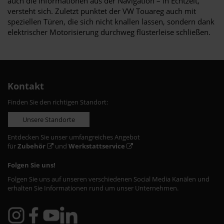
auch die Informationen aus der Navigation – in Echtzeit,
versteht sich. Zuletzt punktet der VW Touareg auch mit
speziellen Türen, die sich nicht knallen lassen, sondern dank
elektrischer Motorisierung durchweg flüsterleise schließen.
Kontakt
Finden Sie den richtigen Standort:
Unsere Standorte
Entdecken Sie unser umfangreiches Angebot
für
Zubehör
und
Werkstattservice
Folgen Sie uns!
Folgen Sie uns auf unseren verschiedenen Social Media Kanälen und
erhalten Sie Informationen rund um unser Unternehmen.