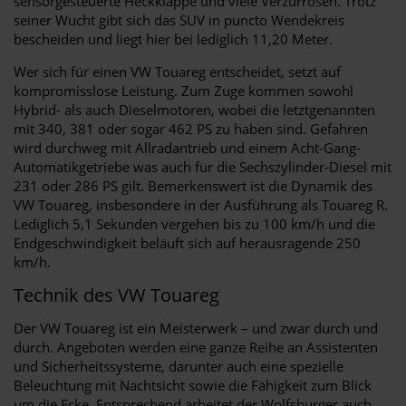
sensorgesteuerte Heckklappe und viele Verzurrösen. Trotz
seiner Wucht gibt sich das SUV in puncto Wendekreis
bescheiden und liegt hier bei lediglich 11,20 Meter.
Wer sich für einen VW Touareg entscheidet, setzt auf
kompromisslose Leistung. Zum Zuge kommen sowohl
Hybrid- als auch Dieselmotoren, wobei die letztgenannten
mit 340, 381 oder sogar 462 PS zu haben sind. Gefahren
wird durchweg mit Allradantrieb und einem Acht-Gang-
Automatikgetriebe was auch für die Sechszylinder-Diesel mit
231 oder 286 PS gilt. Bemerkenswert ist die Dynamik des
VW Touareg, insbesondere in der Ausführung als Touareg R.
Lediglich 5,1 Sekunden vergehen bis zu 100 km/h und die
Endgeschwindigkeit beläuft sich auf herausragende 250
km/h.
Technik des VW Touareg
Der VW Touareg ist ein Meisterwerk – und zwar durch und
durch. Angeboten werden eine ganze Reihe an Assistenten
und Sicherheitssysteme, darunter auch eine spezielle
Beleuchtung mit Nachtsicht sowie die Fähigkeit zum Blick
um die Ecke. Entsprechend arbeitet der Wolfsburger auch