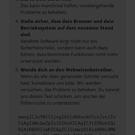
Das kann manchmal helfen, vorübergehende
Probleme zu beheben.
Stelle sicher, dass dein Browser und dein
Betriebssystem auf dem neuesten Stand
sind.
Veraltete Software birgt nicht nur ein
Sicherheitsrisiko, sondern kann auch dazu
führen, dass bestimmte Funktionen nicht mehr
unterstützt werden.
Wende dich an den Webseitenbetreiber.
Wenn du alle oben genannten Schritte versucht
hast, kontaktiere uns bitte. Wir werden
versuchen, das Problem zu beheben. Du kannst
uns diesen Text schicken, um uns bei der
Fehlersuche zu unterstützen:
ewogICJuYW1lIjogIk5ldHdvcmtFcnJvciIs
CiAgImNvbmZpZyI6IHsKICAgICJtZXRob2Qi
OiAiR0VUIiwKICAgICJ1cmwiOiAiaHR0cHM6