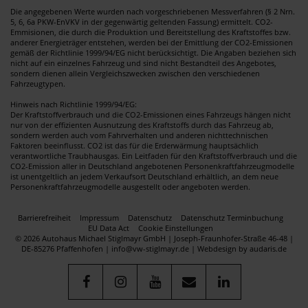
Die angegebenen Werte wurden nach vorgeschriebenen Messverfahren (§ 2 Nrn.
5, 6, 6a PKW-EnVKV in der gegenwärtig geltenden Fassung) ermittelt. CO2-
Emmisionen, die durch die Produktion und Bereitstellung des Kraftstoffes bzw.
anderer Energieträger entstehen, werden bei der Emittlung der CO2-Emissionen
gemäß der Richtlinie 1999/94/EG nicht berücksichtigt. Die Angaben beziehen sich
nicht auf ein einzelnes Fahrzeug und sind nicht Bestandteil des Angebotes,
sondern dienen allein Vergleichszwecken zwischen den verschiedenen
Fahrzeugtypen.
Hinweis nach Richtlinie 1999/94/EG:
Der Kraftstoffverbrauch und die CO2-Emissionen eines Fahrzeugs hängen nicht
nur von der effizienten Ausnutzung des Kraftstoffs durch das Fahrzeug ab,
sondern werden auch vom Fahrverhalten und anderen nichttechnischen
Faktoren beeinflusst. CO2 ist das für die Erderwärmung hauptsächlich
verantwortliche Traubhausgas. Ein Leitfaden für den Kraftstoffverbrauch und die
CO2-Emission aller in Deutschland angebotenen Personenkraftfahrzeugmodelle
ist unentgeltlich an jedem Verkaufsort Deutschland erhältlich, an dem neue
Personenkraftfahrzeugmodelle ausgestellt oder angeboten werden.
Barrierefreiheit
Impressum
Datenschutz
Datenschutz Terminbuchung
EU Data Act
Cookie Einstellungen
© 2026 Autohaus Michael Stiglmayr GmbH | Joseph-Fraunhofer-Straße 46-48 |
DE-85276 Pfaffenhofen | info@vw-stiglmayr.de |
Webdesign by audaris.de