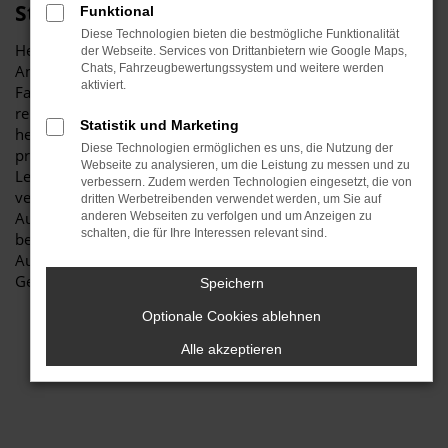
Stiglmayr
Funktional
Diese Technologien bieten die bestmögliche Funktionalität
Herzlich willkommen bei Autohaus Stiglmayr – Ihre erste
der Webseite. Services von Drittanbietern wie Google Maps,
Anlaufstelle für exzellente Audi A1 Gebrauchtwagen
Chats, Fahrzeugbewertungssystem und weitere werden
aktiviert.
Fahrzeuge für Neuburg und Umgebung! Unser
renommiertes Autohaus ist stolz darauf, Ihnen eine
Statistik und Marketing
herausragende Auswahl an Audi A1 Gebrauchtwagen zu
Diese Technologien ermöglichen es uns, die Nutzung der
präsentieren, die höchste Standards in Sachen Qualität und
Webseite zu analysieren, um die Leistung zu messen und zu
Leistung erfüllen. Wir sind seit Jahren Ihr
verbessern. Zudem werden Technologien eingesetzt, die von
vertrauenswürdiger Partner, wenn es um erstklassige
dritten Werbetreibenden verwendet werden, um Sie auf
Automobile geht. Erfahren Sie mehr über unsere
anderen Webseiten zu verfolgen und um Anzeigen zu
schalten, die für Ihre Interessen relevant sind.
beeindruckende Audi A1 Gebrauchtwagen Flotte und warum
Autohaus Stiglmayr die bevorzugte Adresse für Audi A1
Gebrauchtwagen Liebhaber ist.
Speichern
Optionale Cookies ablehnen
Alle akzeptieren