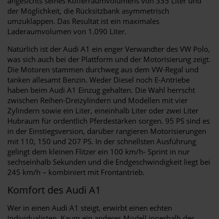
angesichts seines Kofferraumvolumens von 335 Liter und
der Möglichkeit, die Rücksitzbank asymmetrisch
umzuklappen. Das Resultat ist ein maximales
Laderaumvolumen von 1.090 Liter.
Natürlich ist der Audi A1 ein enger Verwandter des VW Polo,
was sich auch bei der Plattform und der Motorisierung zeigt.
Die Motoren stammen durchweg aus dem VW-Regal und
tanken allesamt Benzin. Weder Diesel noch E-Antriebe
haben beim Audi A1 Einzug gehalten. Die Wahl herrscht
zwischen Reihen-Dreizylindern und Modellen mit vier
Zylindern sowie ein Liter, eineinhalb Liter oder zwei Liter
Hubraum für ordentlich Pferdestärken sorgen. 95 PS sind es
in der Einstiegsversion, darüber rangieren Motorisierungen
mit 110, 150 und 207 PS. In der schnellsten Ausführung
gelingt dem kleinen Flitzer ein 100 km/h- Sprint in nur
sechseinhalb Sekunden und die Endgeschwindigkeit liegt bei
245 km/h – kombiniert mit Frontantrieb.
Komfort des Audi A1
Wer in einen Audi A1 steigt, erwirbt einen echten
Individualisten. Kaum ein anderes Modell innerhalb des