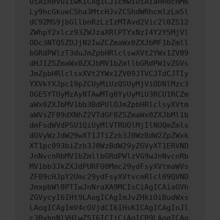
OiAiR0VUIiwKICAgICJ1cmwiOiAiaHR0cHM6
Ly9hcGkueC5ha3MtcHJvZC5hdWRhcmlzLm5l
dC92MS9jbGllbnRzLzIzMTAvd2Vic2l0ZS12
ZWhpY2xlcz93ZWJzaXRlPTYxNzI4Y2Y5MjVl
ODc3NTQ5ZDJjN2IwZCZmaWx0ZXJbMF1bZmll
bGRdPWlzT3duJmZpbHRlclswXVt2YWx1ZV09
dHJ1ZSZmaWx0ZXJbMV1bZmllbGRdPW1vZGVs
JmZpbHRlclsxXVt2YWx1ZV09JTVCJTdCJTIy
YXVkYXJpc19pZCUyMiUzQSUyMjViODNlMzc3
OGE5YTUyMzAyNTAwMTg0YyUyMiU3RCU1RCZm
aWx0ZXJbMV1bb3BdPUlOJmZpbHRlclsyXVtm
aWVsZF09dXNhZ2VTdGF0ZSZmaWx0ZXJbMl1b
dmFsdWVdPSU1QiUyMlVTRUQlMjIlNUQmZmls
dGVyWzJdW29wXT1JTiZzb3J0WzBdW2ZpZWxk
XT1pc093biZzb3J0WzBdW29yZGVyXT1ERVND
JnNvcnRbMV1bZmllbGRdPWlzVG9wJnNvcnRb
MV1bb3JkZXJdPURFU0Mmc29ydFsyXVtmaWVs
ZF09cHJpY2Umc29ydFsyXVtvcmRlcl09QVND
JmxpbWl0PTIwJnNraXA9MCIsCiAgICAiaGVh
ZGVycyI6IHt9LAogICAgImJvZHkiOiBudWxs
LAogICAgImV4cGVjdCI6IHsKICAgICAgInJl
c3BvbnNlVHlwZSI6ICIiCiAgICB9LAogICAg