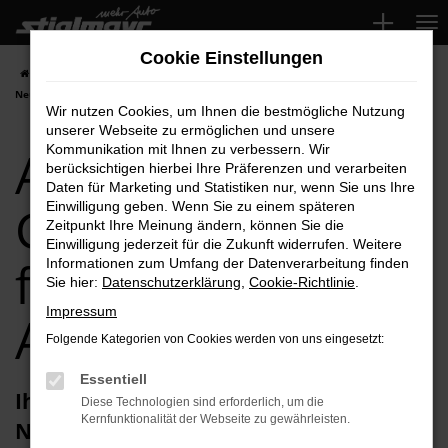
Zum
Hauptinhalt
Cookie Einstellungen
springen
Startseite
Neuburg
Audi
Audi A1
Audi A1 Gebrauchtwagen für
Neuburg Top-Angebote
Wir nutzen Cookies, um Ihnen die bestmögliche Nutzung
unserer Webseite zu ermöglichen und unsere
Audi A1
Kommunikation mit Ihnen zu verbessern. Wir
berücksichtigen hierbei Ihre Präferenzen und verarbeiten
Daten für Marketing und Statistiken nur, wenn Sie uns Ihre
Gebrauchtwagen
Einwilligung geben. Wenn Sie zu einem späteren
Zeitpunkt Ihre Meinung ändern, können Sie die
Einwilligung jederzeit für die Zukunft widerrufen. Weitere
für Neuburg Top-
Informationen zum Umfang der Datenverarbeitung finden
Sie hier:
Datenschutzerklärung
,
Cookie-Richtlinie
.
Impressum
Angebote
Folgende Kategorien von Cookies werden von uns eingesetzt:
Essentiell
Ihren Audi A1 Gebrauchtwagen für
Diese Technologien sind erforderlich, um die
Kernfunktionalität der Webseite zu gewährleisten.
Neuburg erhalten Sie im Autohaus