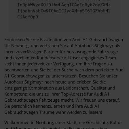
InRpbWVvdXQiOiAwLAogICAgInByb2dyZXNz
IjogbnVsbCwKICAgICJyaXNreSI6IGZhbHNl
CiAgfQp9
Entdecken Sie die Faszination von Audi A1 Gebrauchtwagen
für Neuburg, und vertrauen Sie auf Autohaus Stiglmayr als
Ihren zuverlässigen Partner für herausragende Fahrzeuge
und exzellenten Kundenservice. Unser engagiertes Team
steht Ihnen jederzeit zur Verfügung, um Ihre Fragen zu
beantworten und Sie bei der Suche nach dem perfekten Audi
A1 Gebrauchtwagen zu unterstützen. Besuchen Sie unser
Autohaus Stiglmayr noch heute und erleben Sie die
einzigartige Kombination aus Leidenschaft, Qualität und
Kompetenz, die uns zu Ihrer Top-Adresse für Audi A1
Gebrauchtwagen Fahrzeuge macht. Wir freuen uns darauf,
Sie persönlich kennenzulernen und Ihre Audi A1
Gebrauchtwagen Träume wahr werden zu lassen!
Willkommen in Neuburg, einer Stadt, die Geschichte, Kultur
und Moderne in sich vereint. In diesem malerischen