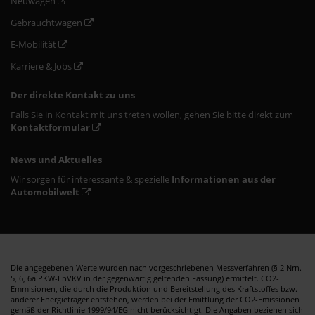
Neuwagen
Gebrauchtwagen
E-Mobilität
Karriere & Jobs
Der direkte Kontakt zu uns
Falls Sie in Kontakt mit uns treten wollen, gehen Sie bitte direkt zum
Kontaktformular
News und Aktuelles
Wir sorgen für interessante & spezielle
Informationen aus der
Automobilwelt
Die angegebenen Werte wurden nach vorgeschriebenen Messverfahren (§ 2 Nrn.
5, 6, 6a PKW-EnVKV in der gegenwärtig geltenden Fassung) ermittelt. CO2-
Emmisionen, die durch die Produktion und Bereitstellung des Kraftstoffes bzw.
anderer Energieträger entstehen, werden bei der Emittlung der CO2-Emissionen
gemäß der Richtlinie 1999/94/EG nicht berücksichtigt. Die Angaben beziehen sich