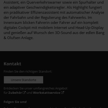
Assistent, ein Querverkehrswarner sowie ein Spurhalter und
ein adaptiver Geschwindigkeitsregler. Als Highlight fungiert
ein prädikativer Effizienzassistent mit automatischer Analyse
der Fahrbahn und der Regulierung des Fahrwerks. Im
Innenraum blicken Fahrerin oder Fahrer auf ein komplett
digitales Cockpit mit mobilem Internet und Head-Up-Display
und genießen auf Wunsch den 3D-Sound aus der edlen Bang
& Olufsen Anlage.
Kontakt
Finden Sie den richtigen Standort:
Unsere Standorte
Entdecken Sie unser umfangreiches Angebot
für
Zubehör
und
Werkstattservice
Folgen Sie uns!