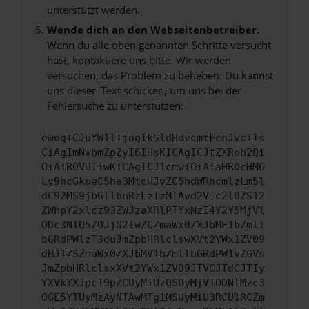
unterstützt werden.
Wende dich an den Webseitenbetreiber.
Wenn du alle oben genannten Schritte versucht
hast, kontaktiere uns bitte. Wir werden
versuchen, das Problem zu beheben. Du kannst
uns diesen Text schicken, um uns bei der
Fehlersuche zu unterstützen:
ewogICJuYW1lIjogIk5ldHdvcmtFcnJvciIs
CiAgImNvbmZpZyI6IHsKICAgICJtZXRob2Qi
OiAiR0VUIiwKICAgICJ1cmwiOiAiaHR0cHM6
Ly9hcGkueC5ha3MtcHJvZC5hdWRhcmlzLm5l
dC92MS9jbGllbnRzLzIzMTAvd2Vic2l0ZS12
ZWhpY2xlcz93ZWJzaXRlPTYxNzI4Y2Y5MjVl
ODc3NTQ5ZDJjN2IwZCZmaWx0ZXJbMF1bZmll
bGRdPWlzT3duJmZpbHRlclswXVt2YWx1ZV09
dHJ1ZSZmaWx0ZXJbMV1bZmllbGRdPW1vZGVs
JmZpbHRlclsxXVt2YWx1ZV09JTVCJTdCJTIy
YXVkYXJpc19pZCUyMiUzQSUyMjViODNlMzc3
OGE5YTUyMzAyNTAwMTg1MSUyMiU3RCU1RCZm