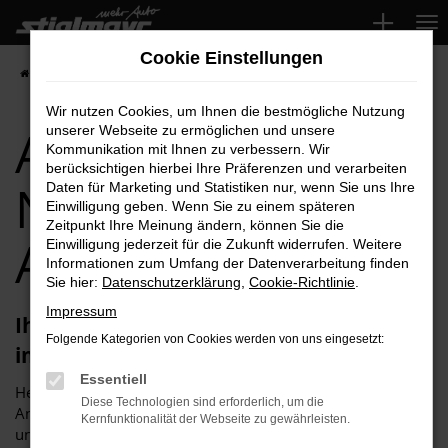
Zum
Hauptinhalt
Cookie Einstellungen
springen
Startseite
Neuburg
Audi
Audi A5 für Neuburg Top-Angebote
Wir nutzen Cookies, um Ihnen die bestmögliche Nutzung
Audi A5 für
unserer Webseite zu ermöglichen und unsere
Kommunikation mit Ihnen zu verbessern. Wir
berücksichtigen hierbei Ihre Präferenzen und verarbeiten
Neuburg Top-
Daten für Marketing und Statistiken nur, wenn Sie uns Ihre
Einwilligung geben. Wenn Sie zu einem späteren
Zeitpunkt Ihre Meinung ändern, können Sie die
Angebote
Einwilligung jederzeit für die Zukunft widerrufen. Weitere
Informationen zum Umfang der Datenverarbeitung finden
Sie hier:
Datenschutzerklärung
,
Cookie-Richtlinie
.
Impressum
Ihren Audi A5 für Neuburg erhalten Sie
Folgende Kategorien von Cookies werden von uns eingesetzt:
im Autohaus Stiglmayr
Essentiell
Herzlich willkommen bei Autohaus Stiglmayr – Ihre erste
Diese Technologien sind erforderlich, um die
Anlaufstelle für exzellente Audi A5 Fahrzeuge für Neuburg
Kernfunktionalität der Webseite zu gewährleisten.
und Umgebung! Unser renommiertes Autohaus ist stolz