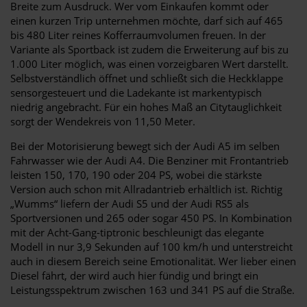
Breite zum Ausdruck. Wer vom Einkaufen kommt oder
einen kurzen Trip unternehmen möchte, darf sich auf 465
bis 480 Liter reines Kofferraumvolumen freuen. In der
Variante als Sportback ist zudem die Erweiterung auf bis zu
1.000 Liter möglich, was einen vorzeigbaren Wert darstellt.
Selbstverständlich öffnet und schließt sich die Heckklappe
sensorgesteuert und die Ladekante ist markentypisch
niedrig angebracht. Für ein hohes Maß an Citytauglichkeit
sorgt der Wendekreis von 11,50 Meter.
Bei der Motorisierung bewegt sich der Audi A5 im selben
Fahrwasser wie der Audi A4. Die Benziner mit Frontantrieb
leisten 150, 170, 190 oder 204 PS, wobei die stärkste
Version auch schon mit Allradantrieb erhältlich ist. Richtig
„Wumms“ liefern der Audi S5 und der Audi RS5 als
Sportversionen und 265 oder sogar 450 PS. In Kombination
mit der Acht-Gang-tiptronic beschleunigt das elegante
Modell in nur 3,9 Sekunden auf 100 km/h und unterstreicht
auch in diesem Bereich seine Emotionalität. Wer lieber einen
Diesel fährt, der wird auch hier fündig und bringt ein
Leistungsspektrum zwischen 163 und 341 PS auf die Straße.