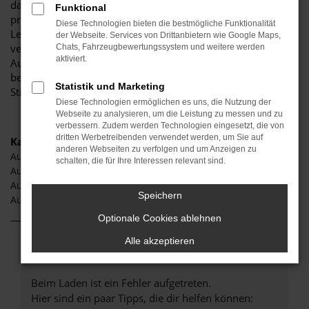
darauf, Ihnen eine herausragende Auswahl an Audi A5 zu
Funktional
präsentieren, die höchste Standards in Sachen Qualität und
Diese Technologien bieten die bestmögliche Funktionalität
Leistung erfüllen. Wir sind seit Jahren Ihr
der Webseite. Services von Drittanbietern wie Google Maps,
vertrauenswürdiger Partner, wenn es um erstklassige
Chats, Fahrzeugbewertungssystem und weitere werden
aktiviert.
Automobile geht. Erfahren Sie mehr über unsere
beeindruckende Audi A5 Flotte und warum Autohaus
Statistik und Marketing
Stiglmayr die bevorzugte Adresse für Audi A5 Liebhaber ist.
Diese Technologien ermöglichen es uns, die Nutzung der
Webseite zu analysieren, um die Leistung zu messen und zu
verbessern. Zudem werden Technologien eingesetzt, die von
dritten Werbetreibenden verwendet werden, um Sie auf
Kategorie
anderen Webseiten zu verfolgen und um Anzeigen zu
Audi A5 Neuburg
schalten, die für Ihre Interessen relevant sind.
Audi A5 Neuwagen Neuburg
Audi A5 Jahreswagen Neuburg
Speichern
Audi A5 Gebrauchtwagen Neuburg
Optionale Cookies ablehnen
Alle akzeptieren
Fehler: Network Error
Beim Laden ist ein Fehler aufgetreten.
Hier sind ein paar Tipps, die dir helfen können: