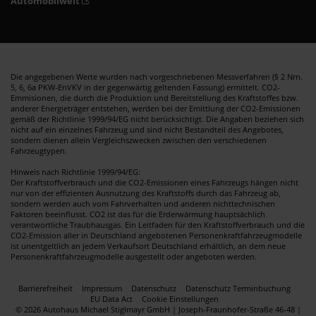
Automobilwelt
Die angegebenen Werte wurden nach vorgeschriebenen Messverfahren (§ 2 Nrn.
5, 6, 6a PKW-EnVKV in der gegenwärtig geltenden Fassung) ermittelt. CO2-
Emmisionen, die durch die Produktion und Bereitstellung des Kraftstoffes bzw.
anderer Energieträger entstehen, werden bei der Emittlung der CO2-Emissionen
gemäß der Richtlinie 1999/94/EG nicht berücksichtigt. Die Angaben beziehen sich
nicht auf ein einzelnes Fahrzeug und sind nicht Bestandteil des Angebotes,
sondern dienen allein Vergleichszwecken zwischen den verschiedenen
Fahrzeugtypen.
Hinweis nach Richtlinie 1999/94/EG:
Der Kraftstoffverbrauch und die CO2-Emissionen eines Fahrzeugs hängen nicht
nur von der effizienten Ausnutzung des Kraftstoffs durch das Fahrzeug ab,
sondern werden auch vom Fahrverhalten und anderen nichttechnischen
Faktoren beeinflusst. CO2 ist das für die Erderwärmung hauptsächlich
verantwortliche Traubhausgas. Ein Leitfaden für den Kraftstoffverbrauch und die
CO2-Emission aller in Deutschland angebotenen Personenkraftfahrzeugmodelle
ist unentgeltlich an jedem Verkaufsort Deutschland erhältlich, an dem neue
Personenkraftfahrzeugmodelle ausgestellt oder angeboten werden.
Barrierefreiheit
Impressum
Datenschutz
Datenschutz Terminbuchung
EU Data Act
Cookie Einstellungen
© 2026 Autohaus Michael Stiglmayr GmbH | Joseph-Fraunhofer-Straße 46-48 |