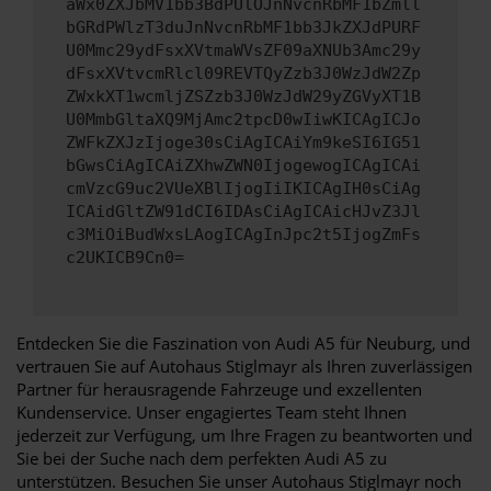
aWx0ZXJbMV1bb3BdPUlOJnNvcnRbMF1bZmll
bGRdPWlzT3duJnNvcnRbMF1bb3JkZXJdPURF
U0Mmc29ydFsxXVtmaWVsZF09aXNUb3Amc29y
dFsxXVtvcmRlcl09REVTQyZzb3J0WzJdW2Zp
ZWxkXT1wcmljZSZzb3J0WzJdW29yZGVyXT1B
U0MmbGltaXQ9MjAmc2tpcD0wIiwKICAgICJo
ZWFkZXJzIjoge30sCiAgICAiYm9keSI6IG51
bGwsCiAgICAiZXhwZWN0IjogewogICAgICAi
cmVzcG9uc2VUeXBlIjogIiIKICAgIH0sCiAg
ICAidGltZW91dCI6IDAsCiAgICAicHJvZ3Jl
c3MiOiBudWxsLAogICAgInJpc2t5IjogZmFs
c2UKICB9Cn0=
Entdecken Sie die Faszination von Audi A5 für Neuburg, und
vertrauen Sie auf Autohaus Stiglmayr als Ihren zuverlässigen
Partner für herausragende Fahrzeuge und exzellenten
Kundenservice. Unser engagiertes Team steht Ihnen
jederzeit zur Verfügung, um Ihre Fragen zu beantworten und
Sie bei der Suche nach dem perfekten Audi A5 zu
unterstützen. Besuchen Sie unser Autohaus Stiglmayr noch