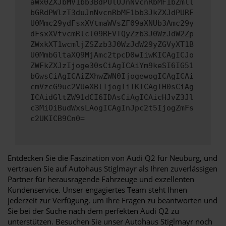
aWx0ZXJbMV1bb3BdPUlOJnNvcnRbMF1bZmll
bGRdPWlzT3duJnNvcnRbMF1bb3JkZXJdPURF
U0Mmc29ydFsxXVtmaWVsZF09aXNUb3Amc29y
dFsxXVtvcmRlcl09REVTQyZzb3J0WzJdW2Zp
ZWxkXT1wcmljZSZzb3J0WzJdW29yZGVyXT1B
U0MmbGltaXQ9MjAmc2tpcD0wIiwKICAgICJo
ZWFkZXJzIjoge30sCiAgICAiYm9keSI6IG51
bGwsCiAgICAiZXhwZWN0IjogewogICAgICAi
cmVzcG9uc2VUeXBlIjogIiIKICAgIH0sCiAg
ICAidGltZW91dCI6IDAsCiAgICAicHJvZ3Jl
c3MiOiBudWxsLAogICAgInJpc2t5IjogZmFs
c2UKICB9Cn0=
Entdecken Sie die Faszination von Audi Q2 für Neuburg, und
vertrauen Sie auf Autohaus Stiglmayr als Ihren zuverlässigen
Partner für herausragende Fahrzeuge und exzellenten
Kundenservice. Unser engagiertes Team steht Ihnen
jederzeit zur Verfügung, um Ihre Fragen zu beantworten und
Sie bei der Suche nach dem perfekten Audi Q2 zu
unterstützen. Besuchen Sie unser Autohaus Stiglmayr noch