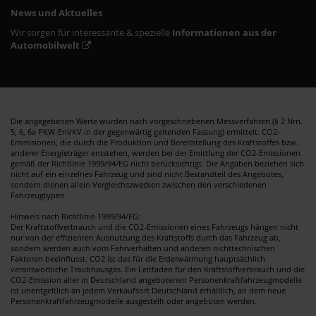
News und Aktuelles
Wir sorgen für interessante & spezielle
Informationen aus der
Automobilwelt
Die angegebenen Werte wurden nach vorgeschriebenen Messverfahren (§ 2 Nrn.
5, 6, 6a PKW-EnVKV in der gegenwärtig geltenden Fassung) ermittelt. CO2-
Emmisionen, die durch die Produktion und Bereitstellung des Kraftstoffes bzw.
anderer Energieträger entstehen, werden bei der Emittlung der CO2-Emissionen
gemäß der Richtlinie 1999/94/EG nicht berücksichtigt. Die Angaben beziehen sich
nicht auf ein einzelnes Fahrzeug und sind nicht Bestandteil des Angebotes,
sondern dienen allein Vergleichszwecken zwischen den verschiedenen
Fahrzeugtypen.
Hinweis nach Richtlinie 1999/94/EG:
Der Kraftstoffverbrauch und die CO2-Emissionen eines Fahrzeugs hängen nicht
nur von der effizienten Ausnutzung des Kraftstoffs durch das Fahrzeug ab,
sondern werden auch vom Fahrverhalten und anderen nichttechnischen
Faktoren beeinflusst. CO2 ist das für die Erderwärmung hauptsächlich
verantwortliche Traubhausgas. Ein Leitfaden für den Kraftstoffverbrauch und die
CO2-Emission aller in Deutschland angebotenen Personenkraftfahrzeugmodelle
ist unentgeltlich an jedem Verkaufsort Deutschland erhältlich, an dem neue
Personenkraftfahrzeugmodelle ausgestellt oder angeboten werden.