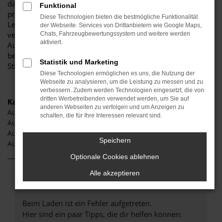
darauf, Ihnen eine herausragende Auswahl an Audi Q2 zu
Funktional
präsentieren, die höchste Standards in Sachen Qualität und
Diese Technologien bieten die bestmögliche Funktionalität
Leistung erfüllen. Wir sind seit Jahren Ihr
der Webseite. Services von Drittanbietern wie Google Maps,
vertrauenswürdiger Partner, wenn es um erstklassige
Chats, Fahrzeugbewertungssystem und weitere werden
aktiviert.
Automobile geht. Erfahren Sie mehr über unsere
beeindruckende Audi Q2 Flotte und warum Autohaus
Statistik und Marketing
Stiglmayr die bevorzugte Adresse für Audi Q2 Liebhaber ist.
Diese Technologien ermöglichen es uns, die Nutzung der
Webseite zu analysieren, um die Leistung zu messen und zu
verbessern. Zudem werden Technologien eingesetzt, die von
dritten Werbetreibenden verwendet werden, um Sie auf
Kategorie
anderen Webseiten zu verfolgen und um Anzeigen zu
Audi Q2 Neuwagen Neuburg
schalten, die für Ihre Interessen relevant sind.
Audi Q2 Neuburg
Audi Q2 Jahreswagen Neuburg
Speichern
Audi Q2 Gebrauchtwagen Neuburg
Optionale Cookies ablehnen
Alle akzeptieren
Fehler: Network Error
Beim Laden ist ein Fehler aufgetreten.
Hier sind ein paar Tipps, die dir helfen können: