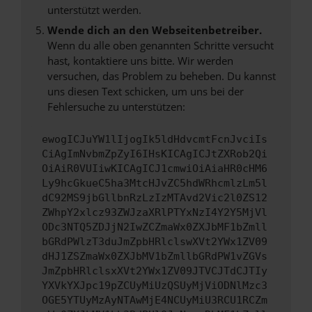
unterstützt werden.
Wende dich an den Webseitenbetreiber.
Wenn du alle oben genannten Schritte versucht
hast, kontaktiere uns bitte. Wir werden
versuchen, das Problem zu beheben. Du kannst
uns diesen Text schicken, um uns bei der
Fehlersuche zu unterstützen:
ewogICJuYW1lIjogIk5ldHdvcmtFcnJvciIs
CiAgImNvbmZpZyI6IHsKICAgICJtZXRob2Qi
OiAiR0VUIiwKICAgICJ1cmwiOiAiaHR0cHM6
Ly9hcGkueC5ha3MtcHJvZC5hdWRhcmlzLm5l
dC92MS9jbGllbnRzLzIzMTAvd2Vic2l0ZS12
ZWhpY2xlcz93ZWJzaXRlPTYxNzI4Y2Y5MjVl
ODc3NTQ5ZDJjN2IwZCZmaWx0ZXJbMF1bZmll
bGRdPWlzT3duJmZpbHRlclswXVt2YWx1ZV09
dHJ1ZSZmaWx0ZXJbMV1bZmllbGRdPW1vZGVs
JmZpbHRlclsxXVt2YWx1ZV09JTVCJTdCJTIy
YXVkYXJpc19pZCUyMiUzQSUyMjViODNlMzc3
OGE5YTUyMzAyNTAwMjE4NCUyMiU3RCU1RCZm