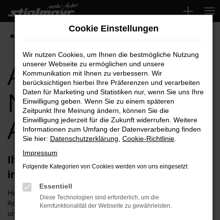
Zum
Hauptinhalt
Cookie Einstellungen
springen
Startseite
Neuburg
Audi
Audi Q2 für Neuburg Top-Angebote
Wir nutzen Cookies, um Ihnen die bestmögliche Nutzung
Audi Q2 für
unserer Webseite zu ermöglichen und unsere
Kommunikation mit Ihnen zu verbessern. Wir
berücksichtigen hierbei Ihre Präferenzen und verarbeiten
Neuburg Top-
Daten für Marketing und Statistiken nur, wenn Sie uns Ihre
Einwilligung geben. Wenn Sie zu einem späteren
Zeitpunkt Ihre Meinung ändern, können Sie die
Angebote
Einwilligung jederzeit für die Zukunft widerrufen. Weitere
Informationen zum Umfang der Datenverarbeitung finden
Sie hier:
Datenschutzerklärung
,
Cookie-Richtlinie
.
Impressum
Ihren Audi Q2 für Neuburg erhalten Sie
Folgende Kategorien von Cookies werden von uns eingesetzt:
im Autohaus Stiglmayr
Essentiell
Herzlich willkommen bei Autohaus Stiglmayr – Ihre erste
Diese Technologien sind erforderlich, um die
Anlaufstelle für exzellente Audi Q2 Fahrzeuge für Neuburg
Kernfunktionalität der Webseite zu gewährleisten.
und Umgebung! Unser renommiertes Autohaus ist stolz