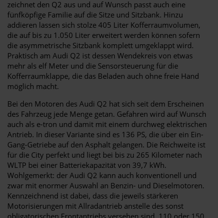
zeichnet den Q2 aus und auf Wunsch passt auch eine
fünfköpfige Familie auf die Sitze und Sitzbank. Hinzu
addieren lassen sich stolze 405 Liter Kofferraumvolumen,
die auf bis zu 1.050 Liter erweitert werden können sofern
die asymmetrische Sitzbank komplett umgeklappt wird.
Praktisch am Audi Q2 ist dessen Wendekreis von etwas
mehr als elf Meter und die Sensorsteuerung für die
Kofferraumklappe, die das Beladen auch ohne freie Hand
möglich macht.
Bei den Motoren des Audi Q2 hat sich seit dem Erscheinen
des Fahrzeug jede Menge getan. Gefahren wird auf Wunsch
auch als e-tron und damit mit einem durchweg elektrischen
Antrieb. In dieser Variante sind es 136 PS, die über ein Ein-
Gang-Getriebe auf den Asphalt gelangen. Die Reichweite ist
für die City perfekt und liegt bei bis zu 265 Kilometer nach
WLTP bei einer Batteriekapazität von 39,7 kWh.
Wohlgemerkt: der Audi Q2 kann auch konventionell und
zwar mit enormer Auswahl an Benzin- und Dieselmotoren.
Kennzeichnend ist dabei, dass die jeweils stärkeren
Motorisierungen mit Allradantrieb anstelle des sonst
obligatorischen Frontantriebs versehen sind. 110 oder 150