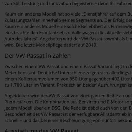
von Stil, Leistung und Innovation begeistern – denn Ihr Fahrzeu
Kaum ein anderes Modell hat so viele „Dienstjahre“ auf dem Bu
Zulassungszahlen innerhalb seines Segments an. Der Erfolg des 
kaum ein anderes Modell eine solche Beliebtheit als Firmenwa
eins brachte den Frontantrieb zu Volkswagen, die aktuelle sie
Auto des Jahres“. Angeboten wird der VW Passat sowohl als Li
wird. Die letzte Modellpflege datiert auf 2019.
Der VW Passat in Zahlen
Zwischen einem VW Passat und einem Passat Variant liegt in de
Meter konstant. Deutliche Unterschiede zeigen sich allerdings
einem Kofferraumvolumen von 650 Liter gegenüber 402 Liter 
zu 1.780 Liter im Variant. Praktisch an beiden Ausführungen i
Angetrieben wird der VW Passat von einer ganzen Reihe an unt
Pferdestärken. Die Kombination aus Benziner und E-Motor sorgt 
jedem Modell über ein DSG. Die Rede ist dabei auch von den B
Besonderheit des VW Passat ist der verfügbare Allradantrieb 
schnell – und das bei einer Beschleunigung von nur 5,1 Sekun
Ausstattung des VW Passat