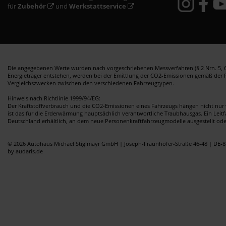
für
Zubehör
und
Werkstattservice
Die angegebenen Werte wurden nach vorgeschriebenen Messverfahren (§ 2 Nrn. 5, 6,
Energieträger entstehen, werden bei der Emittlung der CO2-Emissionen gemäß der Ric
Vergleichszwecken zwischen den verschiedenen Fahrzeugtypen.
Hinweis nach Richtlinie 1999/94/EG:
Der Kraftstoffverbrauch und die CO2-Emissionen eines Fahrzeugs hängen nicht nur 
ist das für die Erderwärmung hauptsächlich verantwortliche Traubhausgas. Ein Leit
Deutschland erhältlich, an dem neue Personenkraftfahrzeugmodelle ausgestellt od
© 2026 Autohaus Michael Stiglmayr GmbH | Joseph-Fraunhofer-Straße 46-48 | DE-8
by audaris.de