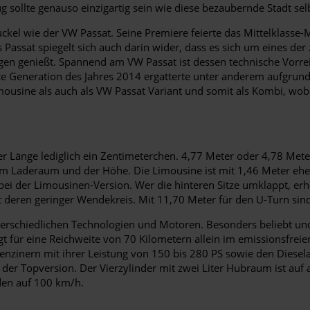
g sollte genauso einzigartig sein wie diese bezaubernde Stadt sel
ckel wie der VW Passat. Seine Premiere feierte das Mittelklasse
Passat spiegelt sich auch darin wider, dass es sich um eines der
gen genießt. Spannend am VW Passat ist dessen technische Vorrei
bte Generation des Jahres 2014 ergatterte unter anderem aufgrund
mousine als auch als VW Passat Variant und somit als Kombi, wob
r Länge lediglich ein Zentimeterchen. 4,77 Meter oder 4,78 Meter
 im Laderaum und der Höhe. Die Limousine ist mit 1,46 Meter eher 
bei der Limousinen-Version. Wer die hinteren Sitze umklappt, 
st deren geringer Wendekreis. Mit 11,70 Meter für den U-Turn sin
erschiedlichen Technologien und Motoren. Besonders beliebt und
für eine Reichweite von 70 Kilometern allein im emissionsfreien e
enzinern mit ihrer Leistung von 150 bis 280 PS sowie den Diesel
in der Topversion. Der Vierzylinder mit zwei Liter Hubraum ist a
den auf 100 km/h.