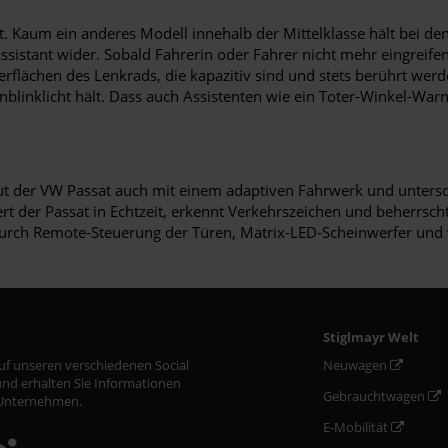
t. Kaum ein anderes Modell innehalb der Mittelklasse hält bei den
ssistant wider. Sobald Fahrerin oder Fahrer nicht mehr eingreif
erflächen des Lenkrads, die kapazitiv sind und stets berührt werd
blinklicht hält. Dass auch Assistenten wie ein Toter-Winkel-War
ut der VW Passat auch mit einem adaptiven Fahrwerk und untersc
iert der Passat in Echtzeit, erkennt Verkehrszeichen und beherrs
urch Remote-Steuerung der Türen, Matrix-LED-Scheinwerfer und 
Stiglmayr Welt
auf unseren verschiedenen Social
Neuwagen
nd erhalten Sie Informationen
Gebrauchtwagen
Unternehmen.
E-Mobilität