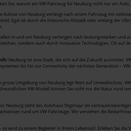
ken Sie, warum ein VW-Fahrzeug für Neuburg nicht nur ein Auto, s
 Kulisse von Neuburg verlangt nach einem Fahrzeug mit zeitlose
bild. Egal ob durch die historische Altstadt oder entlang der Uf
e.
raßen in und um Neuburg verlangen nach leistungsstarken und zuv
bestechen, sondern auch durch innovative Technologien. Ob auf d
nft:
Neuburg ist eine Stadt, die sich auf die Zukunft ausrichtet. V
zsystemen bis hin zur Connectivity der nächsten Generation – V
e grüne Umgebung von Neuburg legt Wert auf Umweltschutz. VW t
tfreundlichen VW-Modell können Sie nicht nur die Natur rund u
r Neuburg steht das Autohaus Stiglmayr als vertrauenswürdiger 
achwissen rund um VW-Fahrzeuge. Wir verstehen die Bedürfnisse 
es wird zu einem Begleiter in Ihrem Lebensstil. Erleben Sie die 