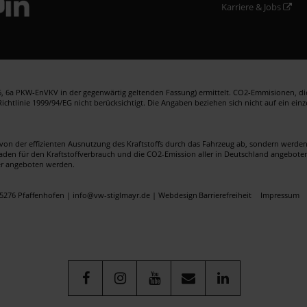
Karriere & Jobs
 6a PKW-EnVKV in der gegenwärtig geltenden Fassung) ermittelt. CO2-Emmisionen, die 
htlinie 1999/94/EG nicht berücksichtigt. Die Angaben beziehen sich nicht auf ein ein
von der effizienten Ausnutzung des Kraftstoffs durch das Fahrzeug ab, sondern werd
faden für den Kraftstoffverbrauch und die CO2-Emission aller in Deutschland angebote
er angeboten werden.
5276 Pfaffenhofen | info@vw-stiglmayr.de |
Webdesign
Barrierefreiheit
Impressum