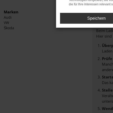
Technologien eingesetzt, die v
die für Ihre Interessen relevant s
Marken
Audi
Speichern
Fehle
VW
Škoda
Beim Lade
Hier sind
Überp
Laden
Prüfe
Manche
andere
Start
Das k
Stell
Veralt
unters
Wende