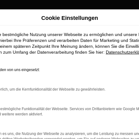
Cookie Einstellungen
g Top-Angebote
ie bestmögliche Nutzung unserer Webseite zu ermöglichen und unsere
en für Neuburg To
hierbei Ihre Präferenzen und verarbeiten Daten für Marketing und Stati
einem späteren Zeitpunkt Ihre Meinung ändern, können Sie die Einwillig
en zum Umfang der Datenverarbeitung finden Sie hier:
Datenschutzerkl
uburg erhalten Sie im Autohaus S
en von uns eingesetzt:
aufstelle für exzellente VW Passat Neuwagen Fahrzeuge für Neub
n zu präsentieren, die höchste Standards in Sachen Qualität und 
rlich, um die Kernfunktionalität der Webseite zu gewährleisten.
bile geht. Erfahren Sie mehr über unsere beeindruckende VW Pa
estmögliche Funktionalität der Webseite. Services von Drittanbietern wie Google 
eitere werden aktiviert.
 es uns, die Nutzung der Webseite zu analysieren, um die Leistung zu messen u