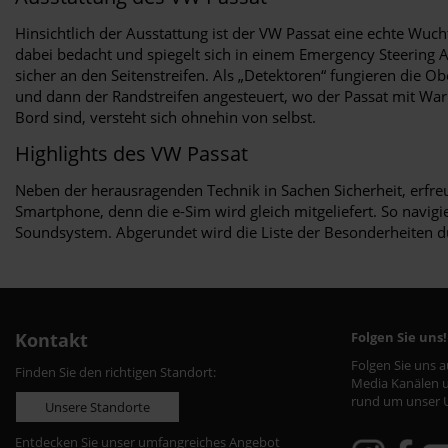
Hinsichtlich der Ausstattung ist der VW Passat eine echte Wuch
dabei bedacht und spiegelt sich in einem Emergency Steering A
sicher an den Seitenstreifen. Als „Detektoren“ fungieren die Ob
und dann der Randstreifen angesteuert, wo der Passat mit Warn
Bord sind, versteht sich ohnehin von selbst.
Highlights des VW Passat
Neben der herausragenden Technik in Sachen Sicherheit, erfre
Smartphone, denn die e-Sim wird gleich mitgeliefert. So navig
Soundsystem. Abgerundet wird die Liste der Besonderheiten d
Kontakt
Folgen Sie uns!
Folgen Sie uns 
Finden Sie den richtigen Standort:
Media Kanälen u
rund um unser 
Unsere Standorte
Entdecken Sie unser umfangreiches Angebot