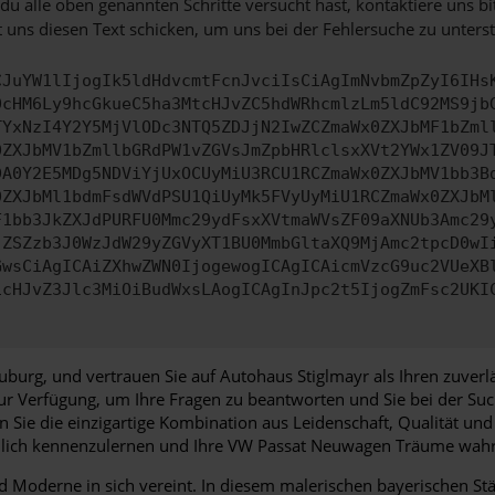
u alle oben genannten Schritte versucht hast, kontaktiere uns 
 uns diesen Text schicken, um uns bei der Fehlersuche zu unterst
CJuYW1lIjogIk5ldHdvcmtFcnJvciIsCiAgImNvbmZpZyI6IHs
0cHM6Ly9hcGkueC5ha3MtcHJvZC5hdWRhcmlzLm5ldC92MS9jb
TYxNzI4Y2Y5MjVlODc3NTQ5ZDJjN2IwZCZmaWx0ZXJbMF1bZml
0ZXJbMV1bZmllbGRdPW1vZGVsJmZpbHRlclsxXVt2YWx1ZV09J
DA0Y2E5MDg5NDViYjUxOCUyMiU3RCU1RCZmaWx0ZXJbMV1bb3B
0ZXJbMl1bdmFsdWVdPSU1QiUyMk5FVyUyMiU1RCZmaWx0ZXJbM
F1bb3JkZXJdPURFU0Mmc29ydFsxXVtmaWVsZF09aXNUb3Amc29
jZSZzb3J0WzJdW29yZGVyXT1BU0MmbGltaXQ9MjAmc2tpcD0wI
GwsCiAgICAiZXhwZWN0IjogewogICAgICAicmVzcG9uc2VUeXB
icHJvZ3Jlc3MiOiBudWxsLAogICAgInJpc2t5IjogZmFsc2UKI
burg, und vertrauen Sie auf Autohaus Stiglmayr als Ihren zuverl
zur Verfügung, um Ihre Fragen zu beantworten und Sie bei der S
 Sie die einzigartige Kombination aus Leidenschaft, Qualität un
nlich kennenzulernen und Ihre VW Passat Neuwagen Träume wahr
nd Moderne in sich vereint. In diesem malerischen bayerischen S