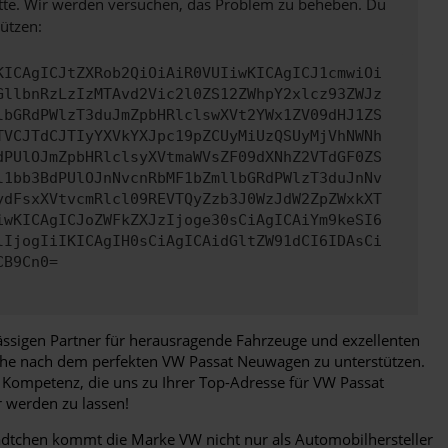
bitte. Wir werden versuchen, das Problem zu beheben. Du
ützen:
KICAgICJtZXRob2QiOiAiR0VUIiwKICAgICJ1cmwiOi
GllbnRzLzIzMTAvd2Vic2l0ZS12ZWhpY2xlcz93ZWJz
lbGRdPWlzT3duJmZpbHRlclswXVt2YWx1ZV09dHJ1ZS
TVCJTdCJTIyYXVkYXJpc19pZCUyMiUzQSUyMjVhNWNh
dPUlOJmZpbHRlclsyXVtmaWVsZF09dXNhZ2VTdGF0ZS
l1bb3BdPUlOJnNvcnRbMF1bZmllbGRdPWlzT3duJnNv
ydFsxXVtvcmRlcl09REVTQyZzb3J0WzJdW2ZpZWxkXT
iwKICAgICJoZWFkZXJzIjoge30sCiAgICAiYm9keSI6
lIjogIiIKICAgIH0sCiAgICAidGltZW91dCI6IDAsCi
CB9Cn0=
ässigen Partner für herausragende Fahrzeuge und exzellenten
uche nach dem perfekten VW Passat Neuwagen zu unterstützen.
d Kompetenz, die uns zu Ihrer Top-Adresse für VW Passat
 werden zu lassen!
tädtchen kommt die Marke VW nicht nur als Automobilhersteller