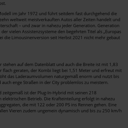
bst.
-Modell im Jahr 1972 und führt seitdem fast durchgehend die
 zehn weltweit meistverkauften Autos aller Zeiten handelt und
terschaft – und zwar in nahezu jeder Generation. Generation
 der vielen Assistenzsysteme den begehrten Titel als „Europas
ei die Limousinenversion seit Herbst 2021 nicht mehr gebaut
 stehen auf dem Datenblatt und auch die Breite ist mit 1,83
flach geraten, der Kombi liegt bei 1,51 Meter und erfreut mit
erhöht das Laderaumvolumen naturgemäß enorm und nutzt bis
d auch enge Straßen in der City problemlos zu meistern.
 zeitgemäß ist der Plug-In-Hybrid mit seinen 218
lektrischen Betrieb. Die Krafteinteilung erfolgt in nahezu
aggregaten, die mit 122 oder 200 PS ins Rennen gehen. Eine
uf allen Vieren zudem ungemein dynamisch und bis zu 250 km/h