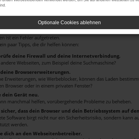
on dritten Werbetreibenden verwendet werden, um Sie auf anderen Webseiten zu ve
ind.
Optionale Cookies ablehnen
r: Network Error
n ist ein Fehler aufgetreten.
 ein paar Tipps, die dir helfen können:
rüfe deine Firewall und deine Internetverbindung.
 andere Webseiten, zum Beispiel deine Suchmaschine?
 deine Browsererweiterungen.
 Erweiterungen, wie Werbeblocker, können das Laden bestimmter 
n Browser oder in einem privaten Fenster?
e dein Gerät neu.
ann manchmal helfen, vorübergehende Probleme zu beheben.
e sicher, dass dein Browser und dein Betriebssystem auf de
ete Software birgt nicht nur ein Sicherheitsrisiko, sondern kann
tützt werden.
 dich an den Webseitenbetreiber.