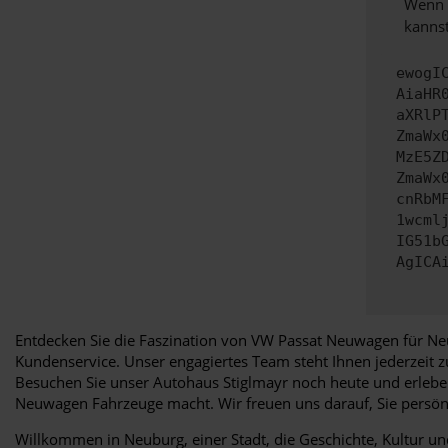
Wenn d
kannst
ewogI
AiaHR
aXRlP
ZmaWx
MzE5Z
ZmaWx
cnRbM
1wcml
IG51b
AgICA
Entdecken Sie die Faszination von VW Passat Neuwagen für Neu
Kundenservice. Unser engagiertes Team steht Ihnen jederzeit 
Besuchen Sie unser Autohaus Stiglmayr noch heute und erleben
Neuwagen Fahrzeuge macht. Wir freuen uns darauf, Sie persö
Willkommen in Neuburg, einer Stadt, die Geschichte, Kultur u