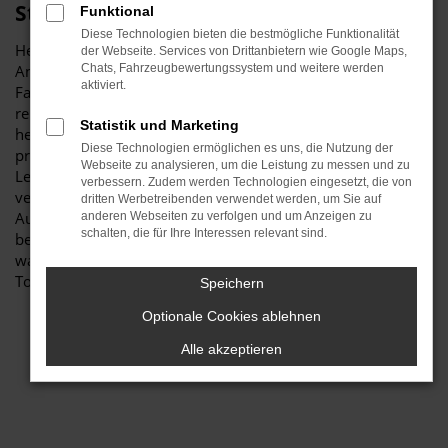
Stiglmayr
Funktional
Diese Technologien bieten die bestmögliche Funktionalität
Herzlich willkommen bei Autohaus Stiglmayr – Ihre erste
der Webseite. Services von Drittanbietern wie Google Maps,
Anlaufstelle für exzellente VW Touareg Gebrauchtwagen
Chats, Fahrzeugbewertungssystem und weitere werden
aktiviert.
Fahrzeuge für Neuburg und Umgebung! Unser
renommiertes Autohaus ist stolz darauf, Ihnen eine
Statistik und Marketing
herausragende Auswahl an VW Touareg Gebrauchtwagen zu
Diese Technologien ermöglichen es uns, die Nutzung der
präsentieren, die höchste Standards in Sachen Qualität und
Webseite zu analysieren, um die Leistung zu messen und zu
Leistung erfüllen. Wir sind seit Jahren Ihr
verbessern. Zudem werden Technologien eingesetzt, die von
vertrauenswürdiger Partner, wenn es um erstklassige
dritten Werbetreibenden verwendet werden, um Sie auf
Automobile geht. Erfahren Sie mehr über unsere
anderen Webseiten zu verfolgen und um Anzeigen zu
schalten, die für Ihre Interessen relevant sind.
beeindruckende VW Touareg Gebrauchtwagen Flotte und
warum Autohaus Stiglmayr die bevorzugte Adresse für VW
Touareg Gebrauchtwagen Liebhaber ist.
Speichern
Optionale Cookies ablehnen
Alle akzeptieren