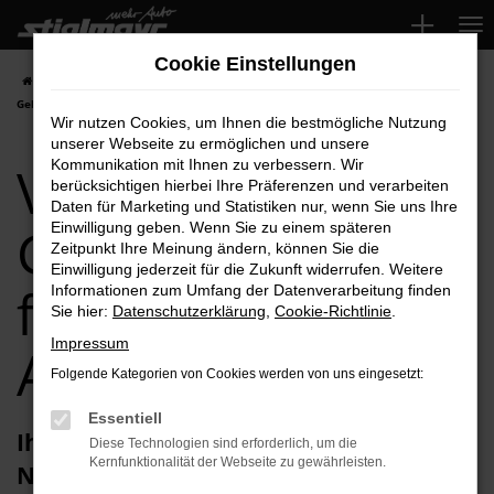
Zum
Hauptinhalt
Cookie Einstellungen
springen
Startseite
Neuburg
VW
VW Touareg
VW Touareg
Gebrauchtwagen für Neuburg Top-Angebote
Wir nutzen Cookies, um Ihnen die bestmögliche Nutzung
unserer Webseite zu ermöglichen und unsere
VW Touareg
Kommunikation mit Ihnen zu verbessern. Wir
berücksichtigen hierbei Ihre Präferenzen und verarbeiten
Daten für Marketing und Statistiken nur, wenn Sie uns Ihre
Gebrauchtwagen
Einwilligung geben. Wenn Sie zu einem späteren
Zeitpunkt Ihre Meinung ändern, können Sie die
Einwilligung jederzeit für die Zukunft widerrufen. Weitere
für Neuburg Top-
Informationen zum Umfang der Datenverarbeitung finden
Sie hier:
Datenschutzerklärung
,
Cookie-Richtlinie
.
Impressum
Angebote
Folgende Kategorien von Cookies werden von uns eingesetzt:
Essentiell
Ihren VW Touareg Gebrauchtwagen für
Diese Technologien sind erforderlich, um die
Kernfunktionalität der Webseite zu gewährleisten.
Neuburg erhalten Sie im Autohaus