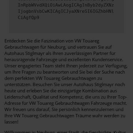
InRpbWVvdXQiOiAwLAogICAgInByb2dyZXNz
IjogbnVsbCwKICAgICJyaXNreSI6IGZhbHNl
CiAgfQp9
Entdecken Sie die Faszination von VW Touareg
Gebrauchtwagen für Neuburg, und vertrauen Sie auf
Autohaus Stiglmayr als Ihren zuverlässigen Partner für
herausragende Fahrzeuge und exzellenten Kundenservice.
Unser engagiertes Team steht Ihnen jederzeit zur Verfügung,
um Ihre Fragen zu beantworten und Sie bei der Suche nach
dem perfekten VW Touareg Gebrauchtwagen zu
unterstützen. Besuchen Sie unser Autohaus Stiglmayr noch
heute und erleben Sie die einzigartige Kombination aus
Leidenschaft, Qualität und Kompetenz, die uns zu Ihrer Top-
Adresse für VW Touareg Gebrauchtwagen Fahrzeuge macht.
Wir freuen uns darauf, Sie persönlich kennenzulernen und
Ihre VW Touareg Gebrauchtwagen Träume wahr werden zu
lassen!
Willkommen in Neuburg, einer Stadt, die Geschichte, Kultur