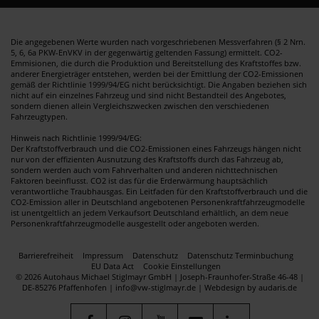
Die angegebenen Werte wurden nach vorgeschriebenen Messverfahren (§ 2 Nrn.
5, 6, 6a PKW-EnVKV in der gegenwärtig geltenden Fassung) ermittelt. CO2-
Emmisionen, die durch die Produktion und Bereitstellung des Kraftstoffes bzw.
anderer Energieträger entstehen, werden bei der Emittlung der CO2-Emissionen
gemäß der Richtlinie 1999/94/EG nicht berücksichtigt. Die Angaben beziehen sich
nicht auf ein einzelnes Fahrzeug und sind nicht Bestandteil des Angebotes,
sondern dienen allein Vergleichszwecken zwischen den verschiedenen
Fahrzeugtypen.
Hinweis nach Richtlinie 1999/94/EG:
Der Kraftstoffverbrauch und die CO2-Emissionen eines Fahrzeugs hängen nicht
nur von der effizienten Ausnutzung des Kraftstoffs durch das Fahrzeug ab,
sondern werden auch vom Fahrverhalten und anderen nichttechnischen
Faktoren beeinflusst. CO2 ist das für die Erderwärmung hauptsächlich
verantwortliche Traubhausgas. Ein Leitfaden für den Kraftstoffverbrauch und die
CO2-Emission aller in Deutschland angebotenen Personenkraftfahrzeugmodelle
ist unentgeltlich an jedem Verkaufsort Deutschland erhältlich, an dem neue
Personenkraftfahrzeugmodelle ausgestellt oder angeboten werden.
Barrierefreiheit
Impressum
Datenschutz
Datenschutz Terminbuchung
EU Data Act
Cookie Einstellungen
© 2026 Autohaus Michael Stiglmayr GmbH | Joseph-Fraunhofer-Straße 46-48 |
DE-85276 Pfaffenhofen | info@vw-stiglmayr.de |
Webdesign by audaris.de