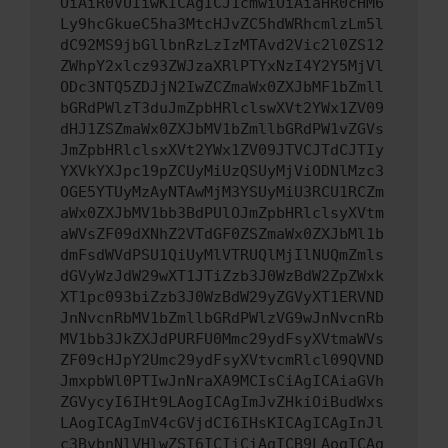
OiAiR0VUIiwKICAgICJ1cmwiOiAiaHR0cHM6
Ly9hcGkueC5ha3MtcHJvZC5hdWRhcmlzLm5l
dC92MS9jbGllbnRzLzIzMTAvd2Vic2l0ZS12
ZWhpY2xlcz93ZWJzaXRlPTYxNzI4Y2Y5MjVl
ODc3NTQ5ZDJjN2IwZCZmaWx0ZXJbMF1bZmll
bGRdPWlzT3duJmZpbHRlclswXVt2YWx1ZV09
dHJ1ZSZmaWx0ZXJbMV1bZmllbGRdPW1vZGVs
JmZpbHRlclsxXVt2YWx1ZV09JTVCJTdCJTIy
YXVkYXJpc19pZCUyMiUzQSUyMjViODNlMzc3
OGE5YTUyMzAyNTAwMjM3YSUyMiU3RCU1RCZm
aWx0ZXJbMV1bb3BdPUlOJmZpbHRlclsyXVtm
aWVsZF09dXNhZ2VTdGF0ZSZmaWx0ZXJbMl1b
dmFsdWVdPSU1QiUyMlVTRUQlMjIlNUQmZmls
dGVyWzJdW29wXT1JTiZzb3J0WzBdW2ZpZWxk
XT1pc093biZzb3J0WzBdW29yZGVyXT1ERVND
JnNvcnRbMV1bZmllbGRdPWlzVG9wJnNvcnRb
MV1bb3JkZXJdPURFU0Mmc29ydFsyXVtmaWVs
ZF09cHJpY2Umc29ydFsyXVtvcmRlcl09QVND
JmxpbWl0PTIwJnNraXA9MCIsCiAgICAiaGVh
ZGVycyI6IHt9LAogICAgImJvZHkiOiBudWxs
LAogICAgImV4cGVjdCI6IHsKICAgICAgInJl
c3BvbnNlVHlwZSI6ICIiCiAgICB9LAogICAg