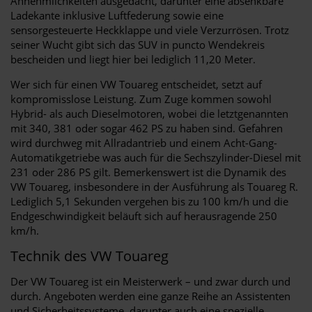
Annehmlichkeiten ausgedacht, darunter eine absenkbare
Ladekante inklusive Luftfederung sowie eine
sensorgesteuerte Heckklappe und viele Verzurrösen. Trotz
seiner Wucht gibt sich das SUV in puncto Wendekreis
bescheiden und liegt hier bei lediglich 11,20 Meter.
Wer sich für einen VW Touareg entscheidet, setzt auf
kompromisslose Leistung. Zum Zuge kommen sowohl
Hybrid- als auch Dieselmotoren, wobei die letztgenannten
mit 340, 381 oder sogar 462 PS zu haben sind. Gefahren
wird durchweg mit Allradantrieb und einem Acht-Gang-
Automatikgetriebe was auch für die Sechszylinder-Diesel mit
231 oder 286 PS gilt. Bemerkenswert ist die Dynamik des
VW Touareg, insbesondere in der Ausführung als Touareg R.
Lediglich 5,1 Sekunden vergehen bis zu 100 km/h und die
Endgeschwindigkeit beläuft sich auf herausragende 250
km/h.
Technik des VW Touareg
Der VW Touareg ist ein Meisterwerk – und zwar durch und
durch. Angeboten werden eine ganze Reihe an Assistenten
und Sicherheitssysteme, darunter auch eine spezielle