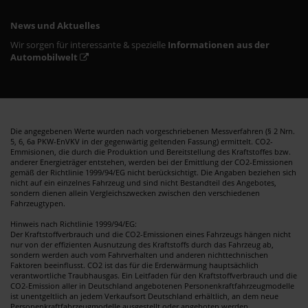
News und Aktuelles
Wir sorgen für interessante & spezielle
Informationen aus der
Automobilwelt
Die angegebenen Werte wurden nach vorgeschriebenen Messverfahren (§ 2 Nrn.
5, 6, 6a PKW-EnVKV in der gegenwärtig geltenden Fassung) ermittelt. CO2-
Emmisionen, die durch die Produktion und Bereitstellung des Kraftstoffes bzw.
anderer Energieträger entstehen, werden bei der Emittlung der CO2-Emissionen
gemäß der Richtlinie 1999/94/EG nicht berücksichtigt. Die Angaben beziehen sich
nicht auf ein einzelnes Fahrzeug und sind nicht Bestandteil des Angebotes,
sondern dienen allein Vergleichszwecken zwischen den verschiedenen
Fahrzeugtypen.
Hinweis nach Richtlinie 1999/94/EG:
Der Kraftstoffverbrauch und die CO2-Emissionen eines Fahrzeugs hängen nicht
nur von der effizienten Ausnutzung des Kraftstoffs durch das Fahrzeug ab,
sondern werden auch vom Fahrverhalten und anderen nichttechnischen
Faktoren beeinflusst. CO2 ist das für die Erderwärmung hauptsächlich
verantwortliche Traubhausgas. Ein Leitfaden für den Kraftstoffverbrauch und die
CO2-Emission aller in Deutschland angebotenen Personenkraftfahrzeugmodelle
ist unentgeltlich an jedem Verkaufsort Deutschland erhältlich, an dem neue
Personenkraftfahrzeugmodelle ausgestellt oder angeboten werden.