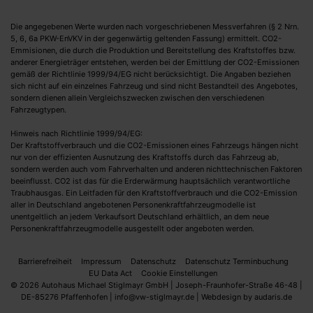
Die angegebenen Werte wurden nach vorgeschriebenen Messverfahren (§ 2 Nrn.
5, 6, 6a PKW-EnVKV in der gegenwärtig geltenden Fassung) ermittelt. CO2-
Emmisionen, die durch die Produktion und Bereitstellung des Kraftstoffes bzw.
anderer Energieträger entstehen, werden bei der Emittlung der CO2-Emissionen
gemäß der Richtlinie 1999/94/EG nicht berücksichtigt. Die Angaben beziehen
sich nicht auf ein einzelnes Fahrzeug und sind nicht Bestandteil des Angebotes,
sondern dienen allein Vergleichszwecken zwischen den verschiedenen
Fahrzeugtypen.
Hinweis nach Richtlinie 1999/94/EG:
Der Kraftstoffverbrauch und die CO2-Emissionen eines Fahrzeugs hängen nicht
nur von der effizienten Ausnutzung des Kraftstoffs durch das Fahrzeug ab,
sondern werden auch vom Fahrverhalten und anderen nichttechnischen Faktoren
beeinflusst. CO2 ist das für die Erderwärmung hauptsächlich verantwortliche
Traubhausgas. Ein Leitfaden für den Kraftstoffverbrauch und die CO2-Emission
aller in Deutschland angebotenen Personenkraftfahrzeugmodelle ist
unentgeltlich an jedem Verkaufsort Deutschland erhältlich, an dem neue
Personenkraftfahrzeugmodelle ausgestellt oder angeboten werden.
Barrierefreiheit
Impressum
Datenschutz
Datenschutz Terminbuchung
EU Data Act
Cookie Einstellungen
© 2026 Autohaus Michael Stiglmayr GmbH | Joseph-Fraunhofer-Straße 46-48 |
DE-85276 Pfaffenhofen | info@vw-stiglmayr.de |
Webdesign by audaris.de