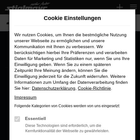
Zum
Hauptinhalt
Cookie Einstellungen
springen
Startseite
Photovoltaik
Wir nutzen Cookies, um Ihnen die bestmögliche Nutzung
unserer Webseite zu ermöglichen und unsere
Kommunikation mit Ihnen zu verbessern. Wir
berücksichtigen hierbei Ihre Präferenzen und verarbeiten
ZEO SOLAR Leitfaden
Daten für Marketing und Statistiken nur, wenn Sie uns Ihre
Nur intern
Einwilligung geben. Wenn Sie zu einem späteren
Zeitpunkt Ihre Meinung ändern, können Sie die
Einwilligung jederzeit für die Zukunft widerrufen. Weitere
Informationen zum Umfang der Datenverarbeitung finden
Sie hier:
Datenschutzerklärung
,
Cookie-Richtlinie
.
Impressum
KOOPERATIONS-LEITFADEN FÜR VERKÄUFER
Folgende Kategorien von Cookies werden von uns eingesetzt:
Solarstrom
Essentiell
Diese Technologien sind erforderlich, um die
verkaufen, ohne
Kernfunktionalität der Webseite zu gewährleisten.