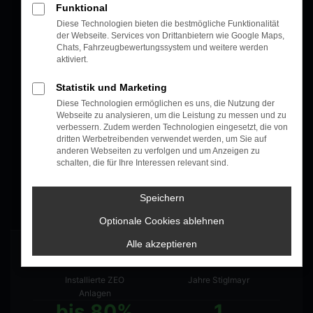
Solarexperte
zu sein.
Funktional
Diese Technologien bieten die bestmögliche Funktionalität
der Webseite. Services von Drittanbietern wie Google Maps,
Alles was du als Verkäufer bei Stiglmayr
Chats, Fahrzeugbewertungssystem und weitere werden
aktiviert.
brauchst – von der richtigen Ansprache
Statistik und Marketing
bis zum fehlerfreien Lead. Einfach,
Diese Technologien ermöglichen es uns, die Nutzung der
schnell, vergütet.
Webseite zu analysieren, um die Leistung zu messen und zu
verbessern. Zudem werden Technologien eingesetzt, die von
dritten Werbetreibenden verwendet werden, um Sie auf
anderen Webseiten zu verfolgen und um Anzeigen zu
ZUR CHECKLISTE
schalten, die für Ihre Interessen relevant sind.
Speichern
Optionale Cookies ablehnen
Alle akzeptieren
8.300+
120
Installierte ZEO
Jahre Stiglmayr
Anlagen
bis 80%
1