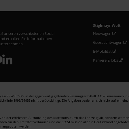
Stiglmayr Welt
auf unseren verschiedenen Social
Neuwagen
nd erhalten Sie Informationen
Gebrauchtwagen
Unternehmen.
E-Mobilität
Karriere & Jobs
 6a PKW-EnVKV in der gegenwärtig geltenden Fassung) ermittelt. CO2-Emmisionen, die 
htlinie 1999/94/EG nicht berücksichtigt. Die Angaben beziehen sich nicht auf ein ein
von der effizienten Ausnutzung des Kraftstoffs durch das Fahrzeug ab, sondern werd
faden für den Kraftstoffverbrauch und die CO2-Emission aller in Deutschland angebote
er angeboten werden.