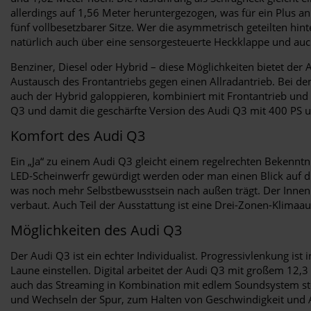
allerdings auf 1,56 Meter heruntergezogen, was für ein Plus 
fünf vollbesetzbarer Sitze. Wer die asymmetrisch geteilten hint
natürlich auch über eine sensorgesteuerte Heckklappe und auch
Benziner, Diesel oder Hybrid – diese Möglichkeiten bietet de
Austausch des Frontantriebs gegen einen Allradantrieb. Bei de
auch der Hybrid galoppieren, kombiniert mit Frontantrieb und
Q3 und damit die geschärfte Version des Audi Q3 mit 400 PS 
Komfort des Audi Q3
Ein „Ja“ zu einem Audi Q3 gleicht einem regelrechten Bekennt
LED-Scheinwerfr gewürdigt werden oder man einen Blick auf die 
was noch mehr Selbstbewusstsein nach außen trägt. Der Innen
verbaut. Auch Teil der Ausstattung ist eine Drei-Zonen-Klima
Möglichkeiten des Audi Q3
Der Audi Q3 ist ein echter Individualist. Progressivlenkung is
Laune einstellen. Digital arbeitet der Audi Q3 mit großem 12,3
auch das Streaming in Kombination mit edlem Soundsystem stel
und Wechseln der Spur, zum Halten von Geschwindigkeit und