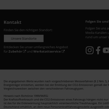
Kontakt
Folgen Sie uns!
Folgen Sie uns 
Finden Sie den richtigen Standort:
Media Kanälen u
rund um unser 
Unsere Standorte
Entdecken Sie unser umfangreiches Angebot
für
Zubehör
und
Werkstattservice
Die angegebenen Werte wurden nach vorgeschriebenen Messverfahren (§ 2 Nrn. 5, 6,
Energieträger entstehen, werden bei der Emittlung der CO2-Emissionen gemäß der Ric
Vergleichszwecken zwischen den verschiedenen Fahrzeugtypen.
Hinweis nach Richtlinie 1999/94/EG:
Der Kraftstoffverbrauch und die CO2-Emissionen eines Fahrzeugs hängen nicht nur 
ist das für die Erderwärmung hauptsächlich verantwortliche Traubhausgas. Ein Leit
Deutschland erhältlich, an dem neue Personenkraftfahrzeugmodelle ausgestellt od