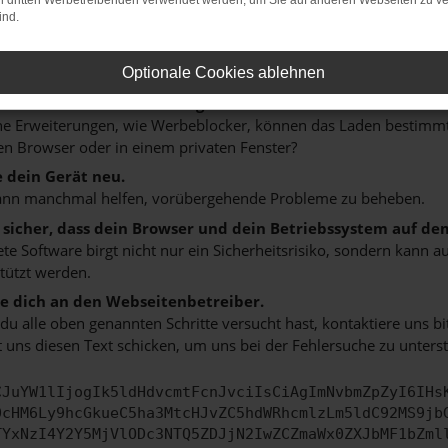
on dritten Werbetreibenden verwendet werden, um Sie auf anderen Webseiten zu ve
 ein paar Tipps, die dir helfen können:
ind.
rüfe deine Firewall und deine Internetverbindung.
 andere Webseiten, zum Beispiel deine Suchmaschine?
Optionale Cookies ablehnen
 deine Browsererweiterungen.
 Erweiterungen, wie Werbeblocker, können das Laden bestimmter 
n Browser oder in einem privaten Fenster?
e dein Gerät neu.
ann manchmal helfen, vorübergehende Probleme zu beheben.
e sicher, dass dein Browser und dein Betriebssystem auf de
ete Software birgt nicht nur ein Sicherheitsrisiko, sondern kann
tützt werden.
 dich an den Webseitenbetreiber.
u alle oben genannten Schritte versucht hast, kontaktiere uns 
 uns diesen Text schicken, um uns bei der Fehlersuche zu unterst
CJuYW1lIjogIk5ldHdvcmtFcnJvciIsCiAgImNvbmZpZyI6IHs
0cHM6Ly9hcGkueC5ha3MtcHJvZC5hdWRhcmlzLm5ldC92MS9jb
TYxNzI4Y2Y5MjVlODc3NTQ5ZDJjN2IwZCZmaWx0ZXJbMF1bZml