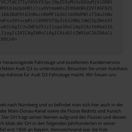
TVCJTdCJTIyYXVkYXJpc19pZCUyMiUzQSUyMjViODNl
dPUlOJmZpbHRlclsyXVtmaWVsZF09dXNhZ2VTdGF0ZS
l1bb3BdPUlOJnNvcnRbMF1bZmllbGRdPWlzT3duJnNv
ydFsxXVtvcmRlcl09REVTQyZzb3J0WzJdW2ZpZWxkXT
iwKICAgICJoZWFkZXJzIjoge30sCiAgICAiYm9keSI6
lIjogIiIKICAgIH0sCiAgICAidGltZW91dCI6IDAsCi
CB9Cn0=
 für herausragende Fahrzeuge und exzellenten Kundenservice.
erfekten Audi Q3 zu unterstützen. Besuchen Sie unser Autohaus
 Top-Adresse für Audi Q3 Fahrzeuge macht. Wir freuen uns
weit nach Nürnberg und so befindet man sich hier auch in der
h der Main-Donau-Kanal sowie die Flüsse Rednitz und Aurach
f. Der Ort trägt seinen Namen aufgrund des Flusses und dessen
h blieb der Ort in den folgenden Jahrhunderten in seiner
fiel erst 1806 an Bayern. Kennzeichnend war die früh