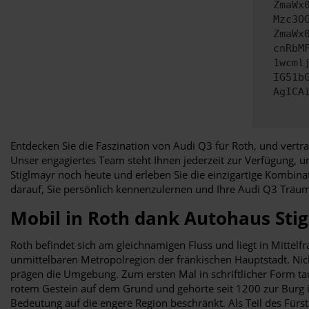
ZmaWx
Mzc3O
ZmaWx
cnRbM
1wcml
IG51b
AgICA
Entdecken Sie die Faszination von Audi Q3 für Roth, und vertr
Unser engagiertes Team steht Ihnen jederzeit zur Verfügung, 
Stiglmayr noch heute und erleben Sie die einzigartige Kombina
darauf, Sie persönlich kennenzulernen und Ihre Audi Q3 Träu
Mobil in Roth dank Autohaus Sti
Roth befindet sich am gleichnamigen Fluss und liegt in Mittelf
unmittelbaren Metropolregion der fränkischen Hauptstadt. Nic
prägen die Umgebung. Zum ersten Mal in schriftlicher Form ta
rotem Gestein auf dem Grund und gehörte seit 1200 zur Burg in
Bedeutung auf die engere Region beschränkt. Als Teil des Fürs