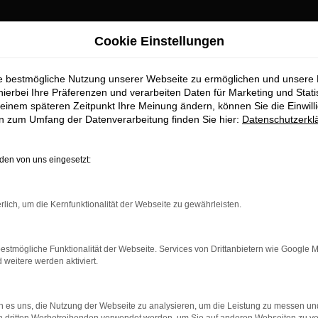
Cookie Einstellungen
ie bestmögliche Nutzung unserer Webseite zu ermöglichen und unsere
Top-Angebote
hierbei Ihre Präferenzen und verarbeiten Daten für Marketing und Stati
einem späteren Zeitpunkt Ihre Meinung ändern, können Sie die Einwillig
en zum Umfang der Datenverarbeitung finden Sie hier:
Datenschutzerkl
Sie im Autohaus Stiglmayr
en von uns eingesetzt:
ufstelle für exzellente Audi Q3 Fahrzeuge für Roth und Umgebung
 Standards in Sachen Qualität und Leistung erfüllen. Wir sind s
rlich, um die Kernfunktionalität der Webseite zu gewährleisten.
beeindruckende Audi Q3 Flotte und warum Autohaus Stiglmayr die
estmögliche Funktionalität der Webseite. Services von Drittanbietern wie Google 
eitere werden aktiviert.
r: Network Error
 es uns, die Nutzung der Webseite zu analysieren, um die Leistung zu messen u
n ist ein Fehler aufgetreten.