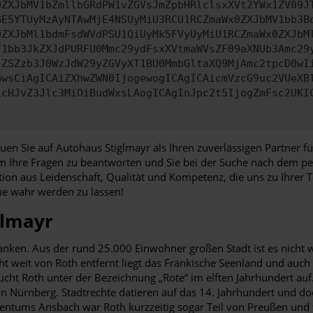
0ZXJbMV1bZmllbGRdPW1vZGVsJmZpbHRlclsxXVt2YWx1ZV09J
GE5YTUyMzAyNTAwMjE4NSUyMiU3RCU1RCZmaWx0ZXJbMV1bb3B
0ZXJbMl1bdmFsdWVdPSU1QiUyMk5FVyUyMiU1RCZmaWx0ZXJbM
F1bb3JkZXJdPURFU0Mmc29ydFsxXVtmaWVsZF09aXNUb3Amc29
jZSZzb3J0WzJdW29yZGVyXT1BU0MmbGltaXQ9MjAmc2tpcD0wI
GwsCiAgICAiZXhwZWN0IjogewogICAgICAicmVzcG9uc2VUeXB
icHJvZ3Jlc3MiOiBudWxsLAogICAgInJpc2t5IjogZmFsc2UKI
auen Sie auf Autohaus Stiglmayr als Ihren zuverlässigen Partner
um Ihre Fragen zu beantworten und Sie bei der Suche nach dem p
tion aus Leidenschaft, Qualität und Kompetenz, die uns zu Ihrer
me wahr werden zu lassen!
glmayr
ranken. Aus der rund 25.000 Einwohner großen Stadt ist es nicht 
ht weit von Roth entfernt liegt das Fränkische Seenland und auc
ucht Roth unter der Bezeichnung „Rote“ im elften Jahrhundert au
 Nürnberg. Stadtrechte datieren auf das 14. Jahrhundert und doc
tentums Ansbach war Roth kurzzeitig sogar Teil von Preußen und 