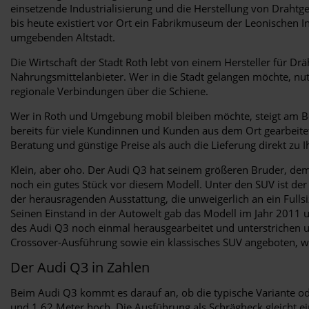
einsetzende Industrialisierung und die Herstellung von Draht
bis heute existiert vor Ort ein Fabrikmuseum der Leonischen I
umgebenden Altstadt.
Die Wirtschaft der Stadt Roth lebt von einem Hersteller für D
Nahrungsmittelanbieter. Wer in die Stadt gelangen möchte, nu
regionale Verbindungen über die Schiene.
Wer in Roth und Umgebung mobil bleiben möchte, steigt am Be
bereits für viele Kundinnen und Kunden aus dem Ort gearbeitet.
Beratung und günstige Preise als auch die Lieferung direkt zu 
Klein, aber oho. Der Audi Q3 hat seinem größeren Bruder, de
noch ein gutes Stück vor diesem Modell. Unter den SUV ist der
der herausragenden Ausstattung, die unweigerlich an ein Ful
Seinen Einstand in der Autowelt gab das Modell im Jahr 2011 un
des Audi Q3 noch einmal herausgearbeitet und unterstrichen un
Crossover-Ausführung sowie ein klassisches SUV angeboten, wob
Der Audi Q3 in Zahlen
Beim Audi Q3 kommt es darauf an, ob die typische Variante ode
und 1,62 Meter hoch. Die Ausführung als Schrägheck gleicht ei