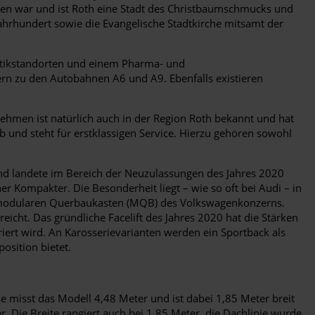
ten war und ist Roth eine Stadt des Christbaumschmucks und
Jahrhundert sowie die Evangelische Stadtkirche mitsamt der
gistikstandorten und einem Pharma- und
ern zu den Autobahnen A6 und A9. Ebenfalls existieren
hmen ist natürlich auch in der Region Roth bekannt und hat
eb und steht für erstklassigen Service. Hierzu gehören sowohl
nd landete im Bereich der Neuzulassungen des Jahres 2020
r Kompakter. Die Besonderheit liegt – wie so oft bei Audi – in
em modularen Querbaukasten (MQB) des Volkswagenkonzerns.
icht. Das gründliche Facelift des Jahres 2020 hat die Stärken
iert wird. An Karosserievarianten werden ein Sportback als
osition bietet.
e misst das Modell 4,48 Meter und ist dabei 1,85 Meter breit
. Die Breite rangiert auch bei 1,85 Meter, die Dachlinie wurde