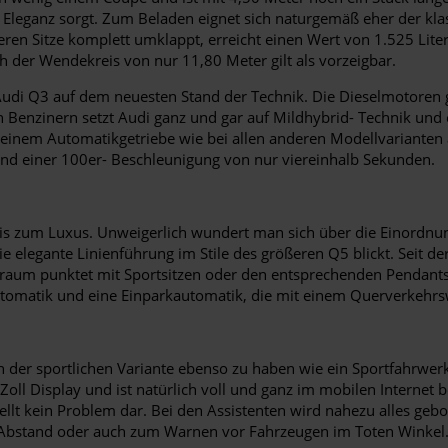
an Eleganz sorgt. Zum Beladen eignet sich naturgemäß eher der kl
eren Sitze komplett umklappt, erreicht einen Wert von 1.525 Liter.
 der Wendekreis von nur 11,80 Meter gilt als vorzeigbar.
r Audi Q3 auf dem neuesten Stand der Technik. Die Dieselmotore
n Benzinern setzt Audi ganz und gar auf Mildhybrid- Technik und 
 einem Automatikgetriebe wie bei allen anderen Modellvarianten 
und einer 100er- Beschleunigung von nur viereinhalb Sekunden.
nis zum Luxus. Unweigerlich wundert man sich über die Einordnun
elegante Linienführung im Stile des größeren Q5 blickt. Seit der 
raum punktet mit Sportsitzen oder den entsprechenden Pendants
automatik und eine Einparkautomatik, die mit einem Querverkehr
t in der sportlichen Variante ebenso zu haben wie ein Sportfahrw
 Zoll Display und ist natürlich voll und ganz im mobilen Internet 
lt kein Problem dar. Bei den Assistenten wird nahezu alles gebo
 Abstand oder auch zum Warnen vor Fahrzeugen im Toten Winkel