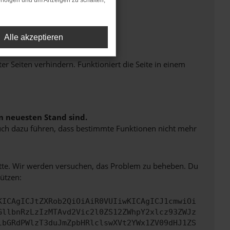
rfolgen und um Anzeigen zu schalten,
Alle akzeptieren
Seiten verhindern. Funktioniert die Seite in einem
m neuesten Stand sind.
 auch dazu führen, dass bestimmte Funktionen nicht mehr
bitte. Wir werden versuchen, das Problem zu beheben. Du
ützen:
KICAgICJtZXRob2QiOiAiR0VUIiwKICAgICJ1cmwiOi
GllbnRzLzIzMTAvd2Vic2l0ZS12ZWhpY2xlcz93ZWJz
lbGRdPWlzT3duJmZpbHRlclswXVt2YWx1ZV09dHJ1ZS