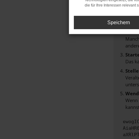
Technologien eingesetzt, die v
Hier sind
die für Ihre Interessen relevant s
Überp
Laden
Speichern
Prüfe
Manche
andere
Start
Das k
Stell
Veralt
unters
Wende
Wenn d
kannst
ewogI
AiaHR
aXRlP