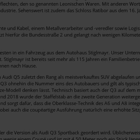
geflechten, den so genannten Leonischen Waren. Mit anderen Wor
ndustrie. Sehenswert ist zudem das Schloss Ratibor aus dem 16. 
rähte und Kabel, einem Metallverarbeiter und -veredler sowie Lo
tzt hierfür die Bundesstraße 2 und gelangt nach wenigen Kilomet
sten in ein Fahrzeug aus dem Autohaus Stiglmayr. Unser Unterne
 Stiglmayr ist bereits seit mehr als 115 Jahren ein Familienbetri
Ihnen nach Hause.
m Audi Q5 zuletzt den Rang als meistverkauftes SUV abgelaufen u
 Q3 ohnehin die Nummer eins des Autobauers und gilt als typische
lsize-Modell denken lässt. Technisch basiert auch der Q3 auf d
d 2018 wurde der Staffelstab an die zweite Generation weitergere
d sorgt dafür, dass die Oberklasse-Technik des A6 und A8 integr
ei auch die coupéartige Ausführung natürlich eine erhöhte Sitzp
r die Version als Audi Q3 Sportback geordert wird. Üblicherweis
n wenig einem Coupé und ist mit 4,50 Meter noch ein Stück länger