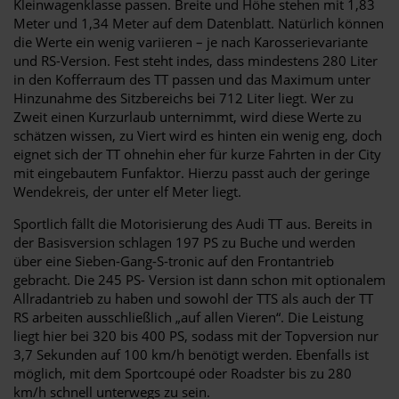
Kleinwagenklasse passen. Breite und Höhe stehen mit 1,83
Meter und 1,34 Meter auf dem Datenblatt. Natürlich können
die Werte ein wenig variieren – je nach Karosserievariante
und RS-Version. Fest steht indes, dass mindestens 280 Liter
in den Kofferraum des TT passen und das Maximum unter
Hinzunahme des Sitzbereichs bei 712 Liter liegt. Wer zu
Zweit einen Kurzurlaub unternimmt, wird diese Werte zu
schätzen wissen, zu Viert wird es hinten ein wenig eng, doch
eignet sich der TT ohnehin eher für kurze Fahrten in der City
mit eingebautem Funfaktor. Hierzu passt auch der geringe
Wendekreis, der unter elf Meter liegt.
Sportlich fällt die Motorisierung des Audi TT aus. Bereits in
der Basisversion schlagen 197 PS zu Buche und werden
über eine Sieben-Gang-S-tronic auf den Frontantrieb
gebracht. Die 245 PS- Version ist dann schon mit optionalem
Allradantrieb zu haben und sowohl der TTS als auch der TT
RS arbeiten ausschließlich „auf allen Vieren“. Die Leistung
liegt hier bei 320 bis 400 PS, sodass mit der Topversion nur
3,7 Sekunden auf 100 km/h benötigt werden. Ebenfalls ist
möglich, mit dem Sportcoupé oder Roadster bis zu 280
km/h schnell unterwegs zu sein.