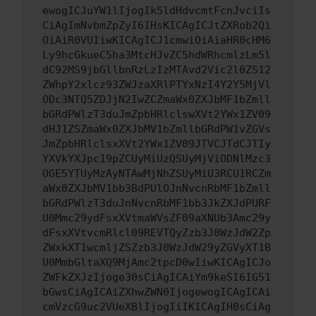
ewogICJuYW1lIjogIk5ldHdvcmtFcnJvciIs
CiAgImNvbmZpZyI6IHsKICAgICJtZXRob2Qi
OiAiR0VUIiwKICAgICJ1cmwiOiAiaHR0cHM6
Ly9hcGkueC5ha3MtcHJvZC5hdWRhcmlzLm5l
dC92MS9jbGllbnRzLzIzMTAvd2Vic2l0ZS12
ZWhpY2xlcz93ZWJzaXRlPTYxNzI4Y2Y5MjVl
ODc3NTQ5ZDJjN2IwZCZmaWx0ZXJbMF1bZmll
bGRdPWlzT3duJmZpbHRlclswXVt2YWx1ZV09
dHJ1ZSZmaWx0ZXJbMV1bZmllbGRdPW1vZGVs
JmZpbHRlclsxXVt2YWx1ZV09JTVCJTdCJTIy
YXVkYXJpc19pZCUyMiUzQSUyMjViODNlMzc3
OGE5YTUyMzAyNTAwMjNhZSUyMiU3RCU1RCZm
aWx0ZXJbMV1bb3BdPUlOJnNvcnRbMF1bZmll
bGRdPWlzT3duJnNvcnRbMF1bb3JkZXJdPURF
U0Mmc29ydFsxXVtmaWVsZF09aXNUb3Amc29y
dFsxXVtvcmRlcl09REVTQyZzb3J0WzJdW2Zp
ZWxkXT1wcmljZSZzb3J0WzJdW29yZGVyXT1B
U0MmbGltaXQ9MjAmc2tpcD0wIiwKICAgICJo
ZWFkZXJzIjoge30sCiAgICAiYm9keSI6IG51
bGwsCiAgICAiZXhwZWN0IjogewogICAgICAi
cmVzcG9uc2VUeXBlIjogIiIKICAgIH0sCiAg