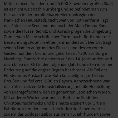
Mittelfranken. Aus der rund 25.000 Einwohner großen Stadt
ist es nicht weit nach Nürnberg und so befindet man sich
hier auch in der unmittelbaren Metropolregion der
fränkischen Hauptstadt. Nicht weit von Roth entfernt liegt
das Fränkische Seenland und auch der Main-Donau-Kanal
sowie die Flüsse Rednitz und Aurach prägen die Umgebung.
Zum ersten Mal in schriftlicher Form taucht Roth unter der
Bezeichnung „Rote“ im elften Jahrhundert auf. Der Ort trägt
seinen Namen aufgrund des Flusses und dessen rotem
Gestein auf dem Grund und gehörte seit 1200 zur Burg in
Nürnberg. Stadtrechte datieren auf das 14. Jahrhundert und
doch blieb der Ort in den folgenden Jahrhunderten in seiner
Bedeutung auf die engere Region beschränkt. Als Teil des
Fürstentums Ansbach war Roth kurzzeitig sogar Teil von
Preußen und fiel erst 1806 an Bayern. Kennzeichnend war
die früh einsetzende Industrialisierung und die Herstellung
von Drahtgeflechten, den so genannten Leonischen Waren.
Mit anderen Worten war und ist Roth eine Stadt des
Christbaumschmucks und bis heute existiert vor Ort ein
Fabrikmuseum der Leonischen Industrie. Sehenswert ist
zudem das Schloss Ratibor aus dem 16. Jahrhundert sowie