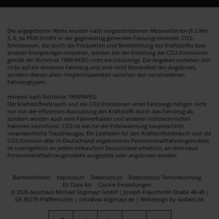
Die angegebenen Werte wurden nach vorgeschriebenen Messverfahren (§ 2 Nrn.
5, 6, 6a PKW-EnVKV in der gegenwärtig geltenden Fassung) ermittelt. CO2-
Emmisionen, die durch die Produktion und Bereitstellung des Kraftstoffes bzw.
anderer Energieträger entstehen, werden bei der Emittlung der CO2-Emissionen
gemäß der Richtlinie 1999/94/EG nicht berücksichtigt. Die Angaben beziehen sich
nicht auf ein einzelnes Fahrzeug und sind nicht Bestandteil des Angebotes,
sondern dienen allein Vergleichszwecken zwischen den verschiedenen
Fahrzeugtypen.
Hinweis nach Richtlinie 1999/94/EG:
Der Kraftstoffverbrauch und die CO2-Emissionen eines Fahrzeugs hängen nicht
nur von der effizienten Ausnutzung des Kraftstoffs durch das Fahrzeug ab,
sondern werden auch vom Fahrverhalten und anderen nichttechnischen
Faktoren beeinflusst. CO2 ist das für die Erderwärmung hauptsächlich
verantwortliche Traubhausgas. Ein Leitfaden für den Kraftstoffverbrauch und die
CO2-Emission aller in Deutschland angebotenen Personenkraftfahrzeugmodelle
ist unentgeltlich an jedem Verkaufsort Deutschland erhältlich, an dem neue
Personenkraftfahrzeugmodelle ausgestellt oder angeboten werden.
Barrierefreiheit
Impressum
Datenschutz
Datenschutz Terminbuchung
EU Data Act
Cookie Einstellungen
© 2026 Autohaus Michael Stiglmayr GmbH | Joseph-Fraunhofer-Straße 46-48 |
DE-85276 Pfaffenhofen | info@vw-stiglmayr.de |
Webdesign by audaris.de