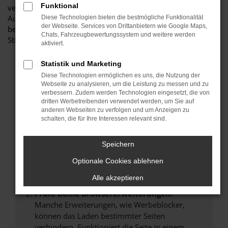
Funktional
vertrauenswürdiger Partner, wenn es um erstklassige
Automobile geht. Erfahren Sie mehr über unsere
Diese Technologien bieten die bestmögliche Funktionalität
der Webseite. Services von Drittanbietern wie Google Maps,
beeindruckende Audi TT Flotte und warum Autohaus
Chats, Fahrzeugbewertungssystem und weitere werden
Stiglmayr die bevorzugte Adresse für Audi TT Liebhaber ist.
aktiviert.
Statistik und Marketing
Diese Technologien ermöglichen es uns, die Nutzung der
Webseite zu analysieren, um die Leistung zu messen und zu
Fehler: Network Error
verbessern. Zudem werden Technologien eingesetzt, die von
dritten Werbetreibenden verwendet werden, um Sie auf
anderen Webseiten zu verfolgen und um Anzeigen zu
Beim Laden ist ein Fehler aufgetreten.
schalten, die für Ihre Interessen relevant sind.
Hier sind ein paar Tipps, die dir helfen können:
Überprüfe deine Firewall und deine
Speichern
Internetverbindung.
Optionale Cookies ablehnen
Laden andere Webseiten, zum Beispiel deine
Suchmaschine?
Alle akzeptieren
Prüfe deine Browsererweiterungen.
Manche Erweiterungen, wie Werbeblocker,
können das Laden bestimmter Seiten
verhindern. Funktioniert die Seite in einem