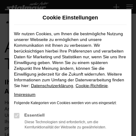
Zum
Hauptinhalt
Cookie Einstellungen
springen
Startseite
Roth
Audi
Audi TT für Roth Top-Angebote
Wir nutzen Cookies, um Ihnen die bestmögliche Nutzung
Audi TT für Roth
unserer Webseite zu ermöglichen und unsere
Kommunikation mit Ihnen zu verbessern. Wir
berücksichtigen hierbei Ihre Präferenzen und verarbeiten
Top-Angebote
Daten für Marketing und Statistiken nur, wenn Sie uns Ihre
Einwilligung geben. Wenn Sie zu einem späteren
Zeitpunkt Ihre Meinung ändern, können Sie die
Einwilligung jederzeit für die Zukunft widerrufen. Weitere
Informationen zum Umfang der Datenverarbeitung finden
Ihren Audi TT für Roth erhalten Sie im
Sie hier:
Datenschutzerklärung
,
Cookie-Richtlinie
.
Autohaus Stiglmayr
Impressum
Herzlich willkommen bei Autohaus Stiglmayr – Ihre erste
Folgende Kategorien von Cookies werden von uns eingesetzt:
Anlaufstelle für exzellente Audi TT Fahrzeuge für Roth und
Umgebung! Unser renommiertes Autohaus ist stolz darauf,
Essentiell
Ihnen eine herausragende Auswahl an Audi TT zu
Diese Technologien sind erforderlich, um die
präsentieren, die höchste Standards in Sachen Qualität und
Kernfunktionalität der Webseite zu gewährleisten.
Leistung erfüllen. Wir sind seit Jahren Ihr