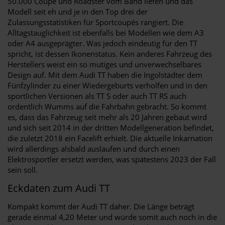
50.000 Coupé und Roadster vom Band liefen und das
Modell seit eh und je in den Top drei der
Zulassungsstatistiken für Sportcoupés rangiert. Die
Alltagstauglichkeit ist ebenfalls bei Modellen wie dem A3
oder A4 ausgeprägter. Was jedoch eindeutig für den TT
spricht, ist dessen Ikonenstatus. Kein anderes Fahrzeug des
Herstellers weist ein so mutiges und unverwechselbares
Design auf. Mit dem Audi TT haben die Ingolstädter dem
Fünfzylinder zu einer Wiedergeburts verholfen und in den
sportlichen Versionen als TT S oder auch TT RS auch
ordentlich Wumms auf die Fahrbahn gebracht. So kommt
es, dass das Fahrzeug seit mehr als 20 Jahren gebaut wird
und sich seit 2014 in der dritten Modellgeneration befindet,
die zuletzt 2018 ein Facelift erhielt. Die aktuelle Inkarnation
wird allerdings alsbald auslaufen und durch einen
Elektrosportler ersetzt werden, was spätestens 2023 der Fall
sein soll.
Eckdaten zum Audi TT
Kompakt kommt der Audi TT daher. Die Länge beträgt
gerade einmal 4,20 Meter und würde somit auch noch in die