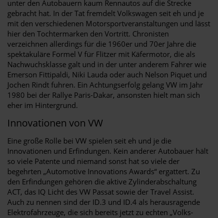
unter den Autobauern kaum Rennautos auf die Strecke
gebracht hat. In der Tat fremdelt Volkswagen seit eh und je
mit den verschiedenen Motorsportveranstaltungen und lässt
hier den Tochtermarken den Vortritt. Chronisten
verzeichnen allerdings für die 1960er und 70er Jahre die
spektakuläre Formel V für Flitzer mit Käfermotor, die als
Nachwuchsklasse galt und in der unter anderem Fahrer wie
Emerson Fittipaldi, Niki Lauda oder auch Nelson Piquet und
Jochen Rindt fuhren. Ein Achtungserfolg gelang VW im Jahr
1980 bei der Rallye Paris-Dakar, ansonsten hielt man sich
eher im Hintergrund.
Innovationen von VW
Eine große Rolle bei VW spielen seit eh und je die
Innovationen und Erfindungen. Kein anderer Autobauer hält
so viele Patente und niemand sonst hat so viele der
begehrten „Automotive Innovations Awards“ ergattert. Zu
den Erfindungen gehören die aktive Zylinderabschaltung
ACT, das IQ Licht des VW Passat sowie der Travel Assist.
Auch zu nennen sind der ID.3 und ID.4 als herausragende
Elektrofahrzeuge, die sich bereits jetzt zu echten „Volks-