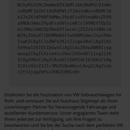
RCUyMiU1RCZmaWx0ZXJbMl1bb3BdPUlOJnNv
cnRbMF1bZmllbGRdPWlzT3duJnNvcnRbMF1b
b3JkZXJdPURFU0Mmc29ydFsxXVtmaWVsZF09
aXNUb3Amc29ydFsxXVtvcmRlcl09REVTQyZz
b3J0WzJdW2ZpZWxkXT1wcmljZSZzb3J0WzJd
W29yZGVyXT1BU0MmbGltaXQ9MjAmc2tpcD0w
IiwKICAgICJoZWFkZXJzIjoge30sCiAgICAi
Ym9keSI6IG51bGwsCiAgICAiZXhwZWN0Ijog
ewogICAgICAicmVzcG9uc2VUeXBlIjogIiIK
ICAgIH0sCiAgICAidGltZW91dCI6IDAsCiAg
ICAicHJvZ3Jlc3MiOiBudWxsLAogICAgInJp
c2t5IjogZmFsc2UKICB9Cn0=
Entdecken Sie die Faszination von VW Gebrauchtwagen für
Roth, und vertrauen Sie auf Autohaus Stiglmayr als Ihren
zuverlässigen Partner für herausragende Fahrzeuge und
exzellenten Kundenservice. Unser engagiertes Team steht
Ihnen jederzeit zur Verfügung, um Ihre Fragen zu
beantworten und Sie bei der Suche nach dem perfekten VW