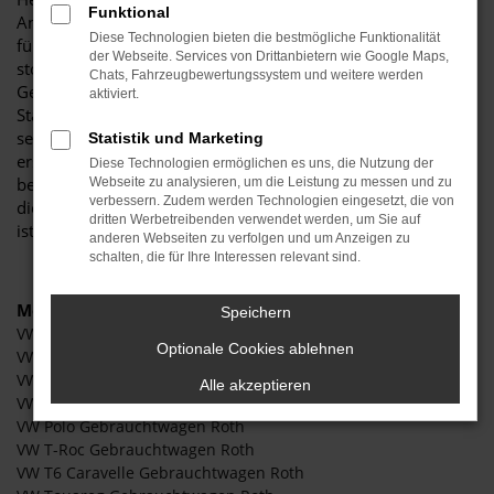
Funktional
Anlaufstelle für exzellente VW Gebrauchtwagen Fahrzeuge
Diese Technologien bieten die bestmögliche Funktionalität
für Roth und Umgebung! Unser renommiertes Autohaus ist
der Webseite. Services von Drittanbietern wie Google Maps,
stolz darauf, Ihnen eine herausragende Auswahl an VW
Chats, Fahrzeugbewertungssystem und weitere werden
Gebrauchtwagen Modellen zu präsentieren, die höchste
aktiviert.
Standards in Sachen Qualität und Leistung erfüllen. Wir sind
seit Jahren Ihr vertrauenswürdiger Partner, wenn es um
Statistik und Marketing
erstklassige Automobile geht. Erfahren Sie mehr über unsere
Diese Technologien ermöglichen es uns, die Nutzung der
beeindruckende VW-Flotte und warum Autohaus Stiglmayr
Webseite zu analysieren, um die Leistung zu messen und zu
verbessern. Zudem werden Technologien eingesetzt, die von
die bevorzugte Adresse für VW Gebrauchtwagen Liebhaber
dritten Werbetreibenden verwendet werden, um Sie auf
ist.
anderen Webseiten zu verfolgen und um Anzeigen zu
schalten, die für Ihre Interessen relevant sind.
Modelle
Speichern
VW Caddy Gebrauchtwagen Roth
Optionale Cookies ablehnen
VW Crafter Gebrauchtwagen Roth
VW Golf Gebrauchtwagen Roth
Alle akzeptieren
VW Passat Gebrauchtwagen Roth
VW Polo Gebrauchtwagen Roth
VW T-Roc Gebrauchtwagen Roth
VW T6 Caravelle Gebrauchtwagen Roth