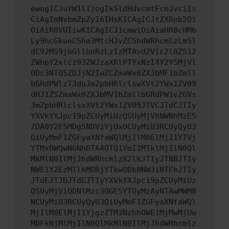
ewogICJuYW1lIjogIk5ldHdvcmtFcnJvciIs
CiAgImNvbmZpZyI6IHsKICAgICJtZXRob2Qi
OiAiR0VUIiwKICAgICJ1cmwiOiAiaHR0cHM6
Ly9hcGkueC5ha3MtcHJvZC5hdWRhcmlzLm5l
dC92MS9jbGllbnRzLzIzMTAvd2Vic2l0ZS12
ZWhpY2xlcz93ZWJzaXRlPTYxNzI4Y2Y5MjVl
ODc3NTQ5ZDJjN2IwZCZmaWx0ZXJbMF1bZmll
bGRdPWlzT3duJmZpbHRlclswXVt2YWx1ZV09
dHJ1ZSZmaWx0ZXJbMV1bZmllbGRdPW1vZGVs
JmZpbHRlclsxXVt2YWx1ZV09JTVCJTdCJTIy
YXVkYXJpc19pZCUyMiUzQSUyMjVhNWNhMzE5
ZDA0Y2E5MDg5NDViYjUxOCUyMiU3RCUyQyU3
QiUyMmF1ZGFyaXNfaWQlMjIlM0ElMjI1YTVj
YTMxOWQwNGNhOTA4OTQ1YmI1MTklMjIlN0Ql
MkMlN0IlMjJhdWRhcmlzX2lkJTIyJTNBJTIy
NWE1Y2EzMTlkMDRjYTkwODk0NWJiNTFhJTIy
JTdEJTJDJTdCJTIyYXVkYXJpc19pZCUyMiUz
QSUyMjViODNlMzc3OGE5YTUyMzAyNTAwMWM0
NCUyMiU3RCUyQyU3QiUyMmF1ZGFyaXNfaWQl
MjIlM0ElMjI1YjgzZTM3NzhhOWE1MjMwMjUw
MDFkNjMlMjIlN0QlMkMlN0IlMjJhdWRhcmlz