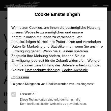
Zum
Hauptinhalt
Cookie Einstellungen
springen
Startseite
Roth
VW
VW Gebrauchtwagen für Roth Top-Angebote
Wir nutzen Cookies, um Ihnen die bestmögliche Nutzung
VW
unserer Webseite zu ermöglichen und unsere
Kommunikation mit Ihnen zu verbessern. Wir
berücksichtigen hierbei Ihre Präferenzen und verarbeiten
Gebrauchtwagen
Daten für Marketing und Statistiken nur, wenn Sie uns Ihre
Einwilligung geben. Wenn Sie zu einem späteren
Zeitpunkt Ihre Meinung ändern, können Sie die
für Roth Top-
Einwilligung jederzeit für die Zukunft widerrufen. Weitere
Informationen zum Umfang der Datenverarbeitung finden
Sie hier:
Datenschutzerklärung
,
Cookie-Richtlinie
.
Angebote
Impressum
Folgende Kategorien von Cookies werden von uns eingesetzt:
Ihren VW Gebrauchtwagen für Roth
Essentiell
Diese Technologien sind erforderlich, um die
erhalten Sie im Autohaus Stiglmayr
Kernfunktionalität der Webseite zu gewährleisten.
Herzlich willkommen bei Autohaus Stiglmayr – Ihre erste