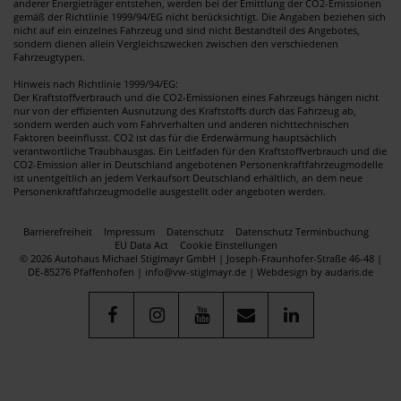
anderer Energieträger entstehen, werden bei der Emittlung der CO2-Emissionen
gemäß der Richtlinie 1999/94/EG nicht berücksichtigt. Die Angaben beziehen sich
nicht auf ein einzelnes Fahrzeug und sind nicht Bestandteil des Angebotes,
sondern dienen allein Vergleichszwecken zwischen den verschiedenen
Fahrzeugtypen.
Hinweis nach Richtlinie 1999/94/EG:
Der Kraftstoffverbrauch und die CO2-Emissionen eines Fahrzeugs hängen nicht
nur von der effizienten Ausnutzung des Kraftstoffs durch das Fahrzeug ab,
sondern werden auch vom Fahrverhalten und anderen nichttechnischen
Faktoren beeinflusst. CO2 ist das für die Erderwärmung hauptsächlich
verantwortliche Traubhausgas. Ein Leitfaden für den Kraftstoffverbrauch und die
CO2-Emission aller in Deutschland angebotenen Personenkraftfahrzeugmodelle
ist unentgeltlich an jedem Verkaufsort Deutschland erhältlich, an dem neue
Personenkraftfahrzeugmodelle ausgestellt oder angeboten werden.
Barrierefreiheit
Impressum
Datenschutz
Datenschutz Terminbuchung
EU Data Act
Cookie Einstellungen
© 2026 Autohaus Michael Stiglmayr GmbH | Joseph-Fraunhofer-Straße 46-48 |
DE-85276 Pfaffenhofen | info@vw-stiglmayr.de |
Webdesign by audaris.de