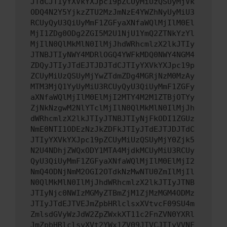
JTdCJTIyYXVkYXJpc19pZCUyMiUzQSUyMjVk
ODQ4N2Y5YjkzZTU2MzJmNzE4YWZhNyUyMiU3
RCUyQyU3QiUyMmF1ZGFyaXNfaWQlMjIlM0El
MjI1ZDg0ODg2ZGI5M2U1NjU1YmQ2ZTNkYzYl
MjIlN0QlMkMlN0IlMjJhdWRhcmlzX2lkJTIy
JTNBJTIyNWY4MDRlOGQ4YWFkMDQ0NWY4NGM4
ZDQyJTIyJTdEJTJDJTdCJTIyYXVkYXJpc19p
ZCUyMiUzQSUyMjYwZTdmZDg4MGRjNzM0MzAy
MTM3MjQ1YyUyMiU3RCUyQyU3QiUyMmF1ZGFy
aXNfaWQlMjIlM0ElMjI2MTY4M2M1ZTBjOTYy
ZjNkNzgwM2NlYTclMjIlN0QlMkMlN0IlMjJh
dWRhcmlzX2lkJTIyJTNBJTIyNjFkODI1ZGUz
NmE0NTI1ODEzNzJkZDFkJTIyJTdEJTJDJTdC
JTIyYXVkYXJpc19pZCUyMiUzQSUyMjY0Zjk5
N2U4NDhjZWQxODY1MTA4MjdkMCUyMiU3RCUy
QyU3QiUyMmF1ZGFyaXNfaWQlMjIlM0ElMjI2
NmQ4ODNjNmM2OGI2OTdkNzMwNTU0ZmIlMjIl
N0QlMkMlN0IlMjJhdWRhcmlzX2lkJTIyJTNB
JTIyNjc0NWIzMGMyZTBmZjM1ZjMzMGM4ODMz
JTIyJTdEJTVEJmZpbHRlclsxXVtvcF09SU4m
ZmlsdGVyWzJdW2ZpZWxkXT11c2FnZVN0YXRl
JmZpbHRlclsyXVt2YWx1ZV09JTVCJTIyVVNF