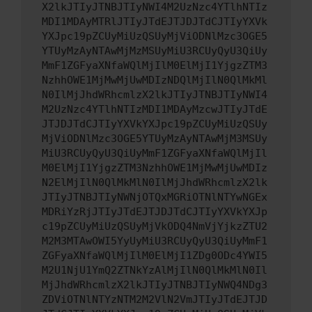
X2lkJTIyJTNBJTIyNWI4M2UzNzc4YTlhNTIz
MDI1MDAyMTRlJTIyJTdEJTJDJTdCJTIyYXVk
YXJpc19pZCUyMiUzQSUyMjViODNlMzc3OGE5
YTUyMzAyNTAwMjMzMSUyMiU3RCUyQyU3QiUy
MmF1ZGFyaXNfaWQlMjIlM0ElMjI1YjgzZTM3
NzhhOWE1MjMwMjUwMDIzNDQlMjIlN0QlMkMl
N0IlMjJhdWRhcmlzX2lkJTIyJTNBJTIyNWI4
M2UzNzc4YTlhNTIzMDI1MDAyMzcwJTIyJTdE
JTJDJTdCJTIyYXVkYXJpc19pZCUyMiUzQSUy
MjViODNlMzc3OGE5YTUyMzAyNTAwMjM3MSUy
MiU3RCUyQyU3QiUyMmF1ZGFyaXNfaWQlMjIl
M0ElMjI1YjgzZTM3NzhhOWE1MjMwMjUwMDIz
N2ElMjIlN0QlMkMlN0IlMjJhdWRhcmlzX2lk
JTIyJTNBJTIyNWNjOTQxMGRiOTNlNTYwNGEx
MDRiYzRjJTIyJTdEJTJDJTdCJTIyYXVkYXJp
c19pZCUyMiUzQSUyMjVkODQ4NmVjYjkzZTU2
M2M3MTAwOWI5YyUyMiU3RCUyQyU3QiUyMmF1
ZGFyaXNfaWQlMjIlM0ElMjI1ZDg0ODc4YWI5
M2U1NjU1YmQ2ZTNkYzAlMjIlN0QlMkMlN0Il
MjJhdWRhcmlzX2lkJTIyJTNBJTIyNWQ4NDg3
ZDViOTNlNTYzNTM2M2VlN2VmJTIyJTdEJTJD