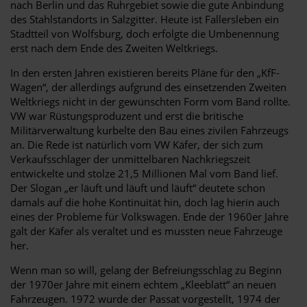
nach Berlin und das Ruhrgebiet sowie die gute Anbindung
des Stahlstandorts in Salzgitter. Heute ist Fallersleben ein
Stadtteil von Wolfsburg, doch erfolgte die Umbenennung
erst nach dem Ende des Zweiten Weltkriegs.
In den ersten Jahren existieren bereits Pläne für den „KfF-
Wagen“, der allerdings aufgrund des einsetzenden Zweiten
Weltkriegs nicht in der gewünschten Form vom Band rollte.
VW war Rüstungsproduzent und erst die britische
Militärverwaltung kurbelte den Bau eines zivilen Fahrzeugs
an. Die Rede ist natürlich vom VW Käfer, der sich zum
Verkaufsschlager der unmittelbaren Nachkriegszeit
entwickelte und stolze 21,5 Millionen Mal vom Band lief.
Der Slogan „er läuft und läuft und läuft“ deutete schon
damals auf die hohe Kontinuität hin, doch lag hierin auch
eines der Probleme für Volkswagen. Ende der 1960er Jahre
galt der Käfer als veraltet und es mussten neue Fahrzeuge
her.
Wenn man so will, gelang der Befreiungsschlag zu Beginn
der 1970er Jahre mit einem echtem „Kleeblatt“ an neuen
Fahrzeugen. 1972 wurde der Passat vorgestellt, 1974 der