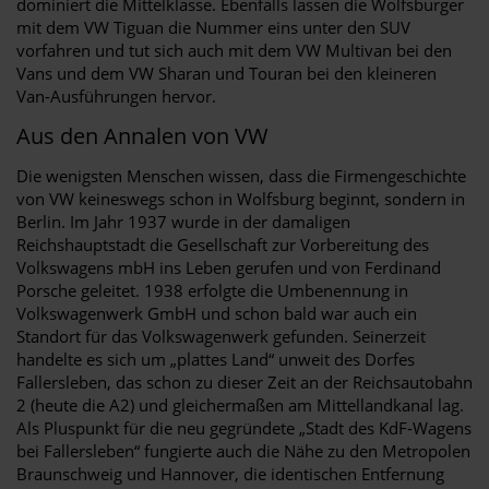
dominiert die Mittelklasse. Ebenfalls lassen die Wolfsburger
mit dem VW Tiguan die Nummer eins unter den SUV
vorfahren und tut sich auch mit dem VW Multivan bei den
Vans und dem VW Sharan und Touran bei den kleineren
Van-Ausführungen hervor.
Aus den Annalen von VW
Die wenigsten Menschen wissen, dass die Firmengeschichte
von VW keineswegs schon in Wolfsburg beginnt, sondern in
Berlin. Im Jahr 1937 wurde in der damaligen
Reichshauptstadt die Gesellschaft zur Vorbereitung des
Volkswagens mbH ins Leben gerufen und von Ferdinand
Porsche geleitet. 1938 erfolgte die Umbenennung in
Volkswagenwerk GmbH und schon bald war auch ein
Standort für das Volkswagenwerk gefunden. Seinerzeit
handelte es sich um „plattes Land“ unweit des Dorfes
Fallersleben, das schon zu dieser Zeit an der Reichsautobahn
2 (heute die A2) und gleichermaßen am Mittellandkanal lag.
Als Pluspunkt für die neu gegründete „Stadt des KdF-Wagens
bei Fallersleben“ fungierte auch die Nähe zu den Metropolen
Braunschweig und Hannover, die identischen Entfernung