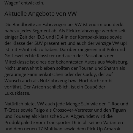
Wagen“ entwickeln.
Aktuelle Angebote von VW
Die Bandbreite an Fahrzeugen bei VW ist enorm und deckt
nahezu jedes Segment ab. Als Elektrofahrzeuge werden seit
einiger Zeit der ID.3 und ID.4 in der Kompaktklasse sowie
der Klasse der SUV präsentiert und auch der winzige VW up!
ist mit E-Antrieb zu haben. Darüber rangieren mit Polo und
Golf zwei echte Klassiker und auch der Passat aus der
Mittelklasse ist eines der bekanntesten Autos aus Wolfsburg.
Nicht unerwähnt bleiben sollten der Touran und Sharan als
geräumige Familienkutschen oder der Caddy, der auf
Wunsch auch als Nutzfahrzeug bzw. Hochdachkombi
vorfährt. Der Arteon schließlich, ist ein Coupé der
Luxusklasse.
Natürlich bietet VW auch jede Menge SUV wie den T-Roc und
T-Cross sowie Taigo als Crossover-Vertreter und den Tiguan
und Touareg als klassische SUV. Abgerundet wird die
Produktpalette vom Transporter T6 in all seinen Varianten
und dem neuen T7 Multivan sowie dem Pick-Up Amarok