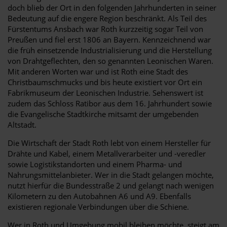
doch blieb der Ort in den folgenden Jahrhunderten in seiner
Bedeutung auf die engere Region beschränkt. Als Teil des
Fürstentums Ansbach war Roth kurzzeitig sogar Teil von
Preußen und fiel erst 1806 an Bayern. Kennzeichnend war
die früh einsetzende Industrialisierung und die Herstellung
von Drahtgeflechten, den so genannten Leonischen Waren.
Mit anderen Worten war und ist Roth eine Stadt des
Christbaumschmucks und bis heute existiert vor Ort ein
Fabrikmuseum der Leonischen Industrie. Sehenswert ist
zudem das Schloss Ratibor aus dem 16. Jahrhundert sowie
die Evangelische Stadtkirche mitsamt der umgebenden
Altstadt.
Die Wirtschaft der Stadt Roth lebt von einem Hersteller für
Drähte und Kabel, einem Metallverarbeiter und -veredler
sowie Logistikstandorten und einem Pharma- und
Nahrungsmittelanbieter. Wer in die Stadt gelangen möchte,
nutzt hierfür die Bundesstraße 2 und gelangt nach wenigen
Kilometern zu den Autobahnen A6 und A9. Ebenfalls
existieren regionale Verbindungen über die Schiene.
Wer in Roth und Umgebung mobil bleiben möchte, steigt am