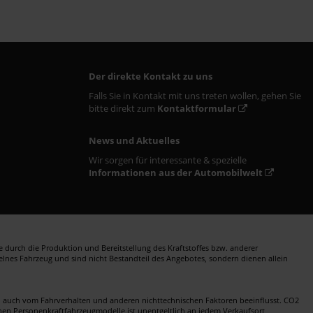
Der direkte Kontakt zu uns
Falls Sie in Kontakt mit uns treten wollen, gehen Sie
bitte direkt zum
Kontaktformular
News und Aktuelles
Wir sorgen für interessante & spezielle
Informationen aus der Automobilwelt
durch die Produktion und Bereitstellung des Kraftstoffes bzw. anderer
zelnes Fahrzeug und sind nicht Bestandteil des Angebotes, sondern dienen allein
en auch vom Fahrverhalten und anderen nichttechnischen Faktoren beeinflusst. CO2
nen Personenkraftfahrzeugmodelle ist unentgeltlich an jedem Verkaufsort