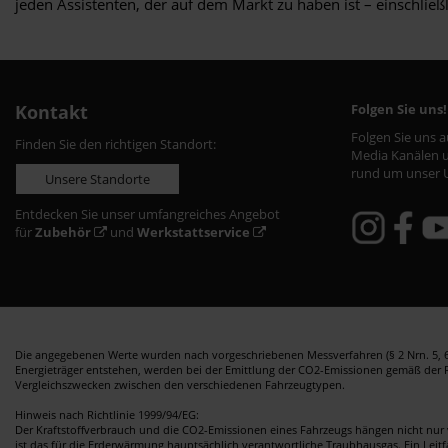
jeden Assistenten, der auf dem Markt zu haben ist – einschließ
Kontakt
Folgen Sie uns!
Folgen Sie uns 
Finden Sie den richtigen Standort:
Media Kanälen u
rund um unser 
Unsere Standorte
Entdecken Sie unser umfangreiches Angebot
für
Zubehör
und
Werkstattservice
Die angegebenen Werte wurden nach vorgeschriebenen Messverfahren (§ 2 Nrn. 5, 6,
Energieträger entstehen, werden bei der Emittlung der CO2-Emissionen gemäß der Ric
Vergleichszwecken zwischen den verschiedenen Fahrzeugtypen.
Hinweis nach Richtlinie 1999/94/EG:
Der Kraftstoffverbrauch und die CO2-Emissionen eines Fahrzeugs hängen nicht nur 
ist das für die Erderwärmung hauptsächlich verantwortliche Traubhausgas. Ein Leit