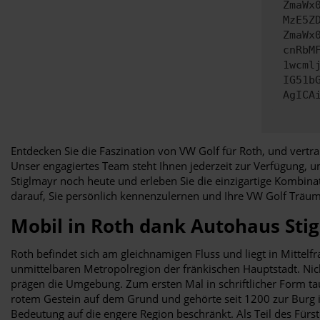
ZmaWx
MzE5Z
ZmaWx
cnRbM
1wcml
IG51b
AgICA
Entdecken Sie die Faszination von VW Golf für Roth, und vertr
Unser engagiertes Team steht Ihnen jederzeit zur Verfügung, 
Stiglmayr noch heute und erleben Sie die einzigartige Kombina
darauf, Sie persönlich kennenzulernen und Ihre VW Golf Träu
Mobil in Roth dank Autohaus Sti
Roth befindet sich am gleichnamigen Fluss und liegt in Mittelf
unmittelbaren Metropolregion der fränkischen Hauptstadt. Nic
prägen die Umgebung. Zum ersten Mal in schriftlicher Form ta
rotem Gestein auf dem Grund und gehörte seit 1200 zur Burg in
Bedeutung auf die engere Region beschränkt. Als Teil des Fürs