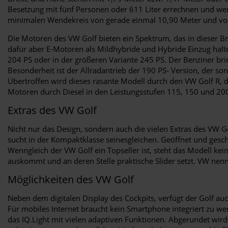
Besetzung mit fünf Personen oder 611 Liter errechnen und wer 
minimalen Wendekreis von gerade einmal 10,90 Meter und vor 
Die Motoren des VW Golf bieten ein Spektrum, das in dieser Br
dafür aber E-Motoren als Mildhybride und Hybride Einzug halte
204 PS oder in der größeren Variante 245 PS. Der Benziner bri
Besonderheit ist der Allradantrieb der 190 PS- Version, der s
Übertroffen wird dieses rasante Modell durch den VW Golf R, d
Motoren durch Diesel in den Leistungsstufen 115, 150 und 200 
Extras des VW Golf
Nicht nur das Design, sondern auch die vielen Extras des VW
sucht in der Kompaktklasse seinesgleichen. Geöffnet und gesc
Wenngleich der VW Golf ein Topseller ist, steht das Modell kei
auskommt und an deren Stelle praktische Slider setzt. VW nennt
Möglichkeiten des VW Golf
Neben dem digitalen Display des Cockpits, verfügt der Golf auc
Für mobiles Internet braucht kein Smartphone integriert zu wer
das IQ.Light mit vielen adaptiven Funktionen. Abgerundet wir