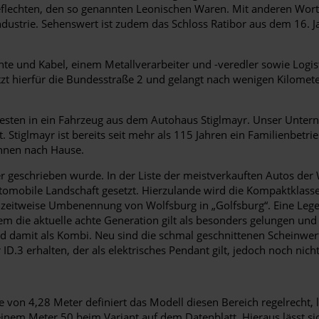
geflechten, den so genannten Leonischen Waren. Mit anderen Wor
ndustrie. Sehenswert ist zudem das Schloss Ratibor aus dem 16. 
rähte und Kabel, einem Metallverarbeiter und -veredler sowie Lo
tzt hierfür die Bundesstraße 2 und gelangt nach wenigen Kilomet
sten in ein Fahrzeug aus dem Autohaus Stiglmayr. Unser Unterne
 Stiglmayr ist bereits seit mehr als 115 Jahren ein Familienbetri
Ihnen nach Hause.
er geschrieben wurde. In der Liste der meistverkauften Autos der
tomobile Landschaft gesetzt. Hierzulande wird die Kompaktklasse
ie zeitweise Umbenennung von Wolfsburg in „Golfsburg“. Eine Leg
m die aktuelle achte Generation gilt als besonders gelungen und
und damit als Kombi. Neu sind die schmal geschnittenen Scheinwe
 ID.3 erhalten, der als elektrisches Pendant gilt, jedoch noch nic
 von 4,28 Meter definiert das Modell diesen Bereich regelrecht, l
inem Meter 50 beim Variant auf dem Datenblatt. Hieraus lässt sic