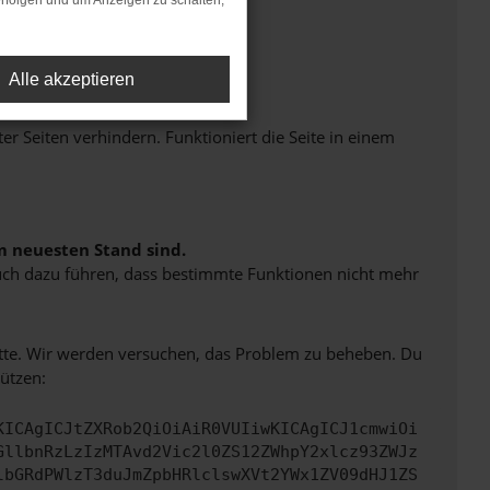
rfolgen und um Anzeigen zu schalten,
Alle akzeptieren
Seiten verhindern. Funktioniert die Seite in einem
m neuesten Stand sind.
 auch dazu führen, dass bestimmte Funktionen nicht mehr
bitte. Wir werden versuchen, das Problem zu beheben. Du
ützen:
KICAgICJtZXRob2QiOiAiR0VUIiwKICAgICJ1cmwiOi
GllbnRzLzIzMTAvd2Vic2l0ZS12ZWhpY2xlcz93ZWJz
lbGRdPWlzT3duJmZpbHRlclswXVt2YWx1ZV09dHJ1ZS