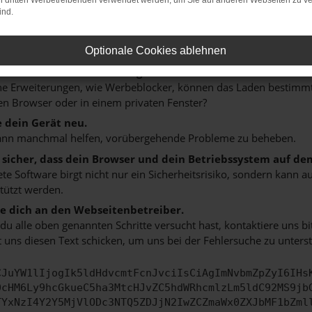
on dritten Werbetreibenden verwendet werden, um Sie auf anderen Webseiten zu ve
 ein paar Tipps, die dir helfen können:
ind.
rüfe deine Firewall und deine Internetverbindung.
 andere Webseiten, zum Beispiel deine Suchmaschine?
Optionale Cookies ablehnen
 deine Browsererweiterungen.
 Erweiterungen, wie Werbeblocker, können das Laden bestimmter 
n Browser oder in einem privaten Fenster?
e dein Gerät neu.
ann manchmal helfen, vorübergehende Probleme zu beheben.
e sicher, dass dein Browser und dein Betriebssystem auf de
ete Software birgt nicht nur ein Sicherheitsrisiko, sondern kann
tützt werden.
 dich an den Webseitenbetreiber.
u alle oben genannten Schritte versucht hast, kontaktiere uns 
 uns diesen Text schicken, um uns bei der Fehlersuche zu unterst
CJuYW1lIjogIk5ldHdvcmtFcnJvciIsCiAgImNvbmZpZyI6IHs
0cHM6Ly9hcGkueC5ha3MtcHJvZC5hdWRhcmlzLm5ldC92MS9jb
TYxNzI4Y2Y5MjVlODc3NTQ5ZDJjN2IwZCZmaWx0ZXJbMF1bZml