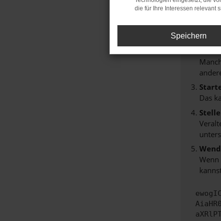
Technologien eingesetzt, die v
Hier sind
die für Ihre Interessen relevant s
Überp
Laden
Speichern
Prüfe
Manche
andere
Start
Das k
Stell
Veralt
unters
Wende
Wenn d
kannst
ewogI
AiaHR
aXRlP