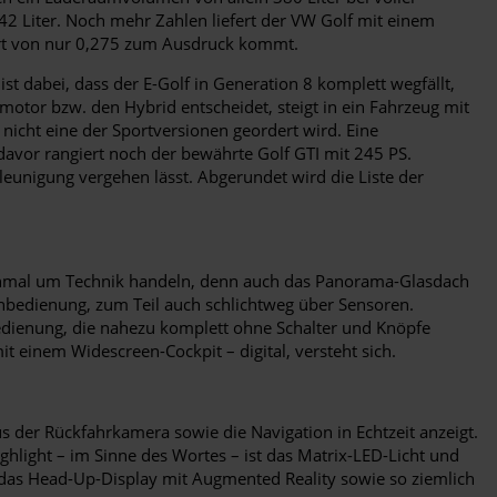
42 Liter. Noch mehr Zahlen liefert der VW Golf mit einem
ert von nur 0,275 zum Ausdruck kommt.
t dabei, dass der E-Golf in Generation 8 komplett wegfällt,
otor bzw. den Hybrid entscheidet, steigt in ein Fahrzeug mit
nicht eine der Sportversionen geordert wird. Eine
davor rangiert noch der bewährte Golf GTI mit 245 PS.
leunigung vergehen lässt. Abgerundet wird die Liste der
 einmal um Technik handeln, denn auch das Panorama-Glasdach
rnbedienung, zum Teil auch schlichtweg über Sensoren.
 Bedienung, die nahezu komplett ohne Schalter und Knöpfe
t einem Widescreen-Cockpit – digital, versteht sich.
us der Rückfahrkamera sowie die Navigation in Echtzeit anzeigt.
ighlight – im Sinne des Wortes – ist das Matrix-LED-Licht und
 das Head-Up-Display mit Augmented Reality sowie so ziemlich