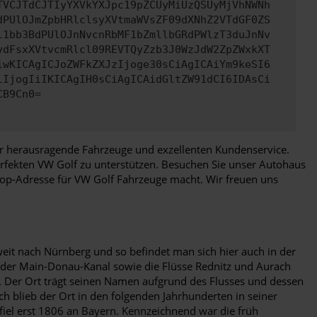
TVCJTdCJTIyYXVkYXJpc19pZCUyMiUzQSUyMjVhNWNh
dPUlOJmZpbHRlclsyXVtmaWVsZF09dXNhZ2VTdGF0ZS
l1bb3BdPUlOJnNvcnRbMF1bZmllbGRdPWlzT3duJnNv
ydFsxXVtvcmRlcl09REVTQyZzb3J0WzJdW2ZpZWxkXT
iwKICAgICJoZWFkZXJzIjoge30sCiAgICAiYm9keSI6
lIjogIiIKICAgIH0sCiAgICAidGltZW91dCI6IDAsCi
CB9Cn0=
 für herausragende Fahrzeuge und exzellenten Kundenservice.
erfekten VW Golf zu unterstützen. Besuchen Sie unser Autohaus
 Top-Adresse für VW Golf Fahrzeuge macht. Wir freuen uns
weit nach Nürnberg und so befindet man sich hier auch in der
h der Main-Donau-Kanal sowie die Flüsse Rednitz und Aurach
f. Der Ort trägt seinen Namen aufgrund des Flusses und dessen
h blieb der Ort in den folgenden Jahrhunderten in seiner
fiel erst 1806 an Bayern. Kennzeichnend war die früh