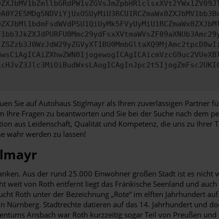
0ZXJbMV1bZmllbGRdPW1vZGVsJmZpbHRlclsxXVt2YWx1ZV09J
DA0Y2E5MDg5NDViYjUxOSUyMiU3RCU1RCZmaWx0ZXJbMV1bb3B
0ZXJbMl1bdmFsdWVdPSU1QiUyMk5FVyUyMiU1RCZmaWx0ZXJbM
F1bb3JkZXJdPURFU0Mmc29ydFsxXVtmaWVsZF09aXNUb3Amc29
jZSZzb3J0WzJdW29yZGVyXT1BU0MmbGltaXQ9MjAmc2tpcD0wI
GwsCiAgICAiZXhwZWN0IjogewogICAgICAicmVzcG9uc2VUeXB
icHJvZ3Jlc3MiOiBudWxsLAogICAgInJpc2t5IjogZmFsc2UKI
auen Sie auf Autohaus Stiglmayr als Ihren zuverlässigen Partner
um Ihre Fragen zu beantworten und Sie bei der Suche nach dem p
tion aus Leidenschaft, Qualität und Kompetenz, die uns zu Ihrer
me wahr werden zu lassen!
glmayr
ranken. Aus der rund 25.000 Einwohner großen Stadt ist es nicht 
ht weit von Roth entfernt liegt das Fränkische Seenland und auc
ucht Roth unter der Bezeichnung „Rote“ im elften Jahrhundert au
 Nürnberg. Stadtrechte datieren auf das 14. Jahrhundert und doc
tentums Ansbach war Roth kurzzeitig sogar Teil von Preußen und 