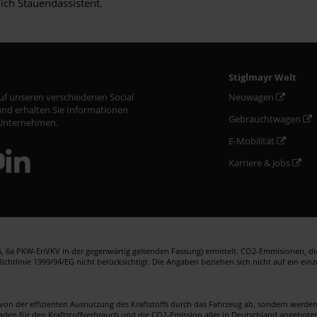
lich Stauendassistent.
Stiglmayr Welt
auf unseren verschiedenen Social
Neuwagen
nd erhalten Sie Informationen
Gebrauchtwagen
Unternehmen.
E-Mobilität
Karriere & Jobs
 6a PKW-EnVKV in der gegenwärtig geltenden Fassung) ermittelt. CO2-Emmisionen, die 
htlinie 1999/94/EG nicht berücksichtigt. Die Angaben beziehen sich nicht auf ein ein
von der effizienten Ausnutzung des Kraftstoffs durch das Fahrzeug ab, sondern werd
faden für den Kraftstoffverbrauch und die CO2-Emission aller in Deutschland angebote