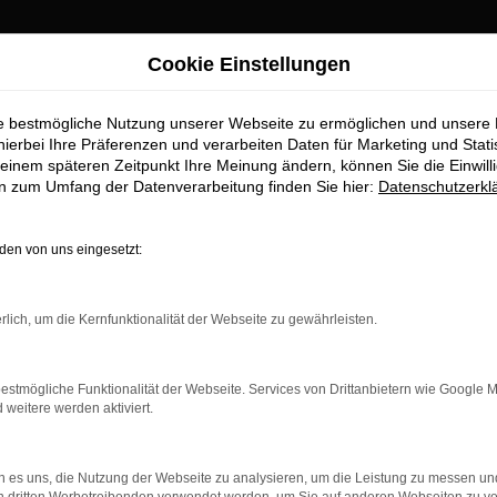
Cookie Einstellungen
ie bestmögliche Nutzung unserer Webseite zu ermöglichen und unsere
Top-Angebote
hierbei Ihre Präferenzen und verarbeiten Daten für Marketing und Stati
einem späteren Zeitpunkt Ihre Meinung ändern, können Sie die Einwillig
en zum Umfang der Datenverarbeitung finden Sie hier:
Datenschutzerkl
Sie im Autohaus Stiglmayr
en von uns eingesetzt:
ufstelle für exzellente VW Golf Fahrzeuge für Roth und Umgebung!
 Standards in Sachen Qualität und Leistung erfüllen. Wir sind s
rlich, um die Kernfunktionalität der Webseite zu gewährleisten.
beeindruckende VW Golf Flotte und warum Autohaus Stiglmayr die
estmögliche Funktionalität der Webseite. Services von Drittanbietern wie Google 
eitere werden aktiviert.
r: Network Error
 es uns, die Nutzung der Webseite zu analysieren, um die Leistung zu messen u
n ist ein Fehler aufgetreten.