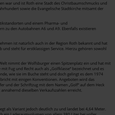
ten war und ist Roth eine Stadt des Christbaumschmucks und
Jahrhundert sowie die Evangelische Stadtkirche mitsamt der
gistikstandorten und einem Pharma- und
ern zu den Autobahnen A6 und A9. Ebenfalls existieren
hmen ist natürlich auch in der Region Roth bekannt und hat
eb und steht für erstklassigen Service. Hierzu gehören sowohl
 Welt nimmt der Wolfsburger einen Spitzenplatz ein und hat mit
 mit Fug und Recht auch als „Golfklasse“ bezeichnet und es
ende, wie sie im Buche steht und doch gelingt es dem 1974
 bricht mit einigen Konventionen. Angeboten wird das
rfer und der Schriftzug mit dem Namen „Golf“ auf dem Heck
ht annähernd dieselben Verkaufszahlen erreicht.
egt als Variant jedoch deutlich zu und landet bei 4,64 Meter.
h ein Laderaumvolumen von allein 380 Liter bei voller