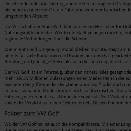
einsetzende Industrialisierung und die Herstellung von Draht
bis heute existiert vor Ort ein Fabrikmuseum der Leonischen I
umgebenden Altstadt.
Die Wirtschaft der Stadt Roth lebt von einem Hersteller für D
Nahrungsmittelanbieter. Wer in die Stadt gelangen möchte, nu
regionale Verbindungen über die Schiene.
Wer in Roth und Umgebung mobil bleiben möchte, steigt am Be
bereits für viele Kundinnen und Kunden aus dem Ort gearbeitet.
Beratung und günstige Preise als auch die Lieferung direkt zu 
Der VW Golf ist ein Fahrzeug, über den nahezu alles gesagt od
mehr als 35 Millionen Zulassungen einen Meilenstein in die au
existieren Begriffe wie der der „Generation Golf“ oder auch d
erstmals gebauten Modell immer noch zu überraschen. Vor alle
Fahrzeug wie eh und je als Limousine sowie als Golf Variant 
sowie der Verzicht auf einen Elektroantrieb. Diesen hat nun der
Fakten zum VW Golf
Wo der VW Golf ist, ist auch die Kompaktklasse. Mit einer Länge
Breite und Höhe stehen mit 1,79 Meter bzw. 1,47 Meter oder e