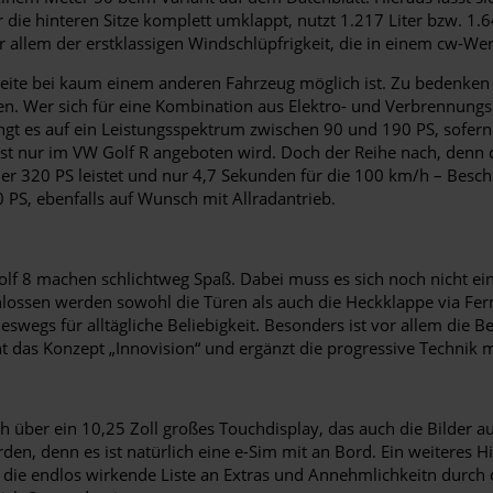
die hinteren Sitze komplett umklappt, nutzt 1.217 Liter bzw. 1.6
allem der erstklassigen Windschlüpfrigkeit, die in einem cw-W
eite bei kaum einem anderen Fahrzeug möglich ist. Zu bedenken is
n. Wer sich für eine Kombination aus Elektro- und Verbrennungsm
ngt es auf ein Leistungsspektrum zwischen 90 und 190 PS, sofern 
onst nur im VW Golf R angeboten wird. Doch der Reihe nach, denn 
er 320 PS leistet und nur 4,7 Sekunden für die 100 km/h – Besch
PS, ebenfalls auf Wunsch mit Allradantrieb.
 Golf 8 machen schlichtweg Spaß. Dabei muss es sich noch nicht
hlossen werden sowohl die Türen als auch die Heckklappe via Fe
neswegs für alltägliche Beliebigkeit. Besonders ist vor allem die
 das Konzept „Innovision“ und ergänzt die progressive Technik mi
h über ein 10,25 Zoll großes Touchdisplay, das auch die Bilder a
den, denn es ist natürlich eine e-Sim mit an Bord. Ein weiteres H
d die endlos wirkende Liste an Extras und Annehmlichkeitn durch