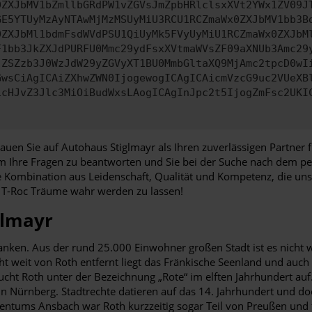
0ZXJbMV1bZmllbGRdPW1vZGVsJmZpbHRlclsxXVt2YWx1ZV09J
GE5YTUyMzAyNTAwMjMzMSUyMiU3RCU1RCZmaWx0ZXJbMV1bb3B
0ZXJbMl1bdmFsdWVdPSU1QiUyMk5FVyUyMiU1RCZmaWx0ZXJbM
F1bb3JkZXJdPURFU0Mmc29ydFsxXVtmaWVsZF09aXNUb3Amc29
jZSZzb3J0WzJdW29yZGVyXT1BU0MmbGltaXQ9MjAmc2tpcD0wI
GwsCiAgICAiZXhwZWN0IjogewogICAgICAicmVzcG9uc2VUeXB
icHJvZ3Jlc3MiOiBudWxsLAogICAgInJpc2t5IjogZmFsc2UKI
rauen Sie auf Autohaus Stiglmayr als Ihren zuverlässigen Partne
um Ihre Fragen zu beantworten und Sie bei der Suche nach dem pe
ge Kombination aus Leidenschaft, Qualität und Kompetenz, die un
W T-Roc Träume wahr werden zu lassen!
glmayr
ranken. Aus der rund 25.000 Einwohner großen Stadt ist es nicht 
ht weit von Roth entfernt liegt das Fränkische Seenland und auc
ucht Roth unter der Bezeichnung „Rote“ im elften Jahrhundert au
 Nürnberg. Stadtrechte datieren auf das 14. Jahrhundert und doc
tentums Ansbach war Roth kurzzeitig sogar Teil von Preußen und 