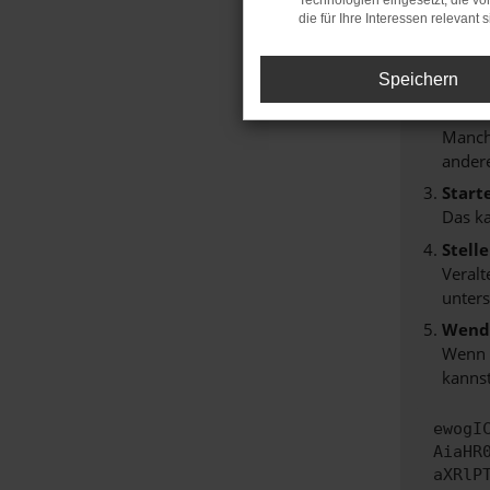
Technologien eingesetzt, die v
Hier sind
die für Ihre Interessen relevant s
Überp
Laden
Speichern
Prüfe
Manche
andere
Start
Das k
Stell
Veralt
unters
Wende
Wenn d
kannst
ewogI
AiaHR
aXRlP