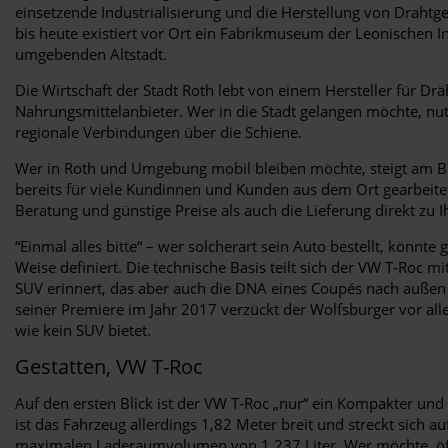
einsetzende Industrialisierung und die Herstellung von Draht
bis heute existiert vor Ort ein Fabrikmuseum der Leonischen I
umgebenden Altstadt.
Die Wirtschaft der Stadt Roth lebt von einem Hersteller für D
Nahrungsmittelanbieter. Wer in die Stadt gelangen möchte, nu
regionale Verbindungen über die Schiene.
Wer in Roth und Umgebung mobil bleiben möchte, steigt am Be
bereits für viele Kundinnen und Kunden aus dem Ort gearbeitet.
Beratung und günstige Preise als auch die Lieferung direkt zu 
“Einmal alles bitte“ – wer solcherart sein Auto bestellt, könn
Weise definiert. Die technische Basis teilt sich der VW T-Roc
SUV erinnert, das aber auch die DNA eines Coupés nach außen t
seiner Premiere im Jahr 2017 verzückt der Wolfsburger vor alle
wie kein SUV bietet.
Gestatten, VW T-Roc
Auf den ersten Blick ist der VW T-Roc „nur“ ein Kompakter und 
ist das Fahrzeug allerdings 1,82 Meter breit und streckt sich a
maximalen Laderaumvolumen von 1.237 Liter. Wer möchte, öffne