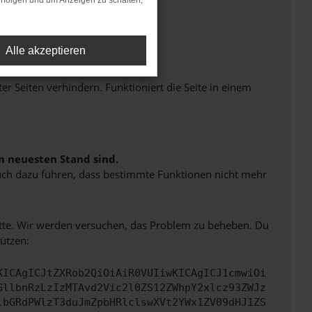
rfolgen und um Anzeigen zu schalten,
Alle akzeptieren
Seiten verhindern. Funktioniert die Seite in einem
m neuesten Stand sind.
 auch dazu führen, dass bestimmte Funktionen nicht mehr
bitte. Wir werden versuchen, das Problem zu beheben. Du
ützen:
KICAgICJtZXRob2QiOiAiR0VUIiwKICAgICJ1cmwiOi
GllbnRzLzIzMTAvd2Vic2l0ZS12ZWhpY2xlcz93ZWJz
lbGRdPWlzT3duJmZpbHRlclswXVt2YWx1ZV09dHJ1ZS