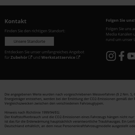
Kontakt
Folgen Sie uns!
Folgen Sie uns 
Finden Sie den richtigen Standort:
Media Kanälen u
rund um unser 
Unsere Standorte
Entdecken Sie unser umfangreiches Angebot
für
Zubehör
und
Werkstattservice
Die angegebenen Werte wurden nach vorgeschriebenen Messverfahren (§ 2 Nrn. 5, 6,
Energieträger entstehen, werden bei der Emittlung der CO2-Emissionen gemäß der Ric
Vergleichszwecken zwischen den verschiedenen Fahrzeugtypen.
Hinweis nach Richtlinie 1999/94/EG:
Der Kraftstoffverbrauch und die CO2-Emissionen eines Fahrzeugs hängen nicht nur 
ist das für die Erderwärmung hauptsächlich verantwortliche Traubhausgas. Ein Leit
Deutschland erhältlich, an dem neue Personenkraftfahrzeugmodelle ausgestellt od