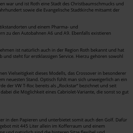
ten war und ist Roth eine Stadt des Christbaumschmucks und
Jahrhundert sowie die Evangelische Stadtkirche mitsamt der
gistikstandorten und einem Pharma- und
ern zu den Autobahnen A6 und A9. Ebenfalls existieren
hmen ist natürlich auch in der Region Roth bekannt und hat
eb und steht für erstklassigen Service. Hierzu gehören sowohl
men Vielseitigkeit dieses Modells, das Crossover in besonderer
em neuesten Stand. Optisch fühlt man sich unweigerlich an ein
e der VW T-Roc bereits als „Rockstar“ bezichnet und seit
abei die Möglichkeit eines Cabriolet-Variante, die sonst so gut
ter in den Papieren und unterbietet somit auch den Golf. Dafür
angebot mit 445 Liter allein im Kofferraum und einem
und natürlich sind die hinteren Sitze flexibel und