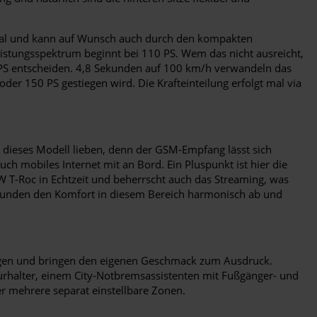
ional und kann auf Wunsch auch durch den kompakten
eistungsspektrum beginnt bei 110 PS. Wem das nicht ausreicht,
0 PS entscheiden. 4,8 Sekunden auf 100 km/h verwandeln das
er 150 PS gestiegen wird. Die Krafteinteilung erfolgt mal via
n dieses Modell lieben, denn der GSM-Empfang lässt sich
uch mobiles Internet mit an Bord. Ein Pluspunkt ist hier die
VW T-Roc in Echtzeit und beherrscht auch das Streaming, was
runden den Komfort in diesem Bereich harmonisch ab und
lagen und bringen den eigenen Geschmack zum Ausdruck.
purhalter, einem City-Notbremsassistenten mit Fußgänger- und
 mehrere separat einstellbare Zonen.