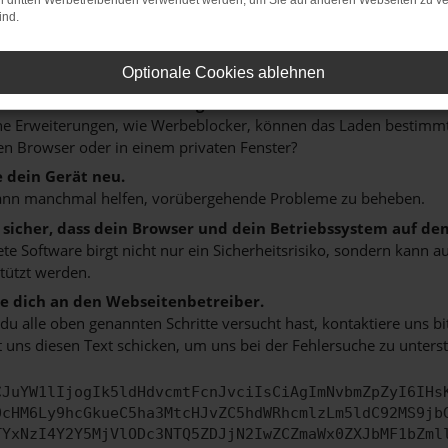
on dritten Werbetreibenden verwendet werden, um Sie auf anderen Webseiten zu ve
 ein paar Tipps, die dir helfen können:
ind.
rüfe deine Firewall und deine Internetverbindung.
 andere Webseiten, zum Beispiel deine Suchmaschine?
Optionale Cookies ablehnen
 deine Browsererweiterungen.
 Erweiterungen, wie Werbeblocker, können das Laden bestimmter 
n Browser oder in einem privaten Fenster?
e dein Gerät neu.
ann manchmal helfen, vorübergehende Probleme zu beheben.
e sicher, dass dein Browser und dein Betriebssystem auf de
ete Software birgt nicht nur ein Sicherheitsrisiko, sondern kann
tützt werden.
 dich an den Webseitenbetreiber.
u alle oben genannten Schritte versucht hast, kontaktiere uns 
 uns diesen Text schicken, um uns bei der Fehlersuche zu unterst
CJuYW1lIjogIk5ldHdvcmtFcnJvciIsCiAgImNvbmZpZyI6IHs
0cHM6Ly9hcGkueC5ha3MtcHJvZC5hdWRhcmlzLm5ldC92MS9jb
TYxNzI4Y2Y5MjVlODc3NTQ5ZDJjN2IwZCZmaWx0ZXJbMF1bZml