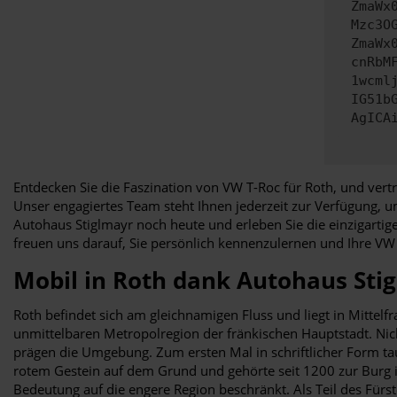
ZmaWx
Mzc3O
ZmaWx
cnRbM
1wcml
IG51b
AgICA
Entdecken Sie die Faszination von VW T-Roc für Roth, und vert
Unser engagiertes Team steht Ihnen jederzeit zur Verfügung, 
Autohaus Stiglmayr noch heute und erleben Sie die einzigarti
freuen uns darauf, Sie persönlich kennenzulernen und Ihre V
Mobil in Roth dank Autohaus Sti
Roth befindet sich am gleichnamigen Fluss und liegt in Mittelf
unmittelbaren Metropolregion der fränkischen Hauptstadt. Nic
prägen die Umgebung. Zum ersten Mal in schriftlicher Form ta
rotem Gestein auf dem Grund und gehörte seit 1200 zur Burg in
Bedeutung auf die engere Region beschränkt. Als Teil des Fürs