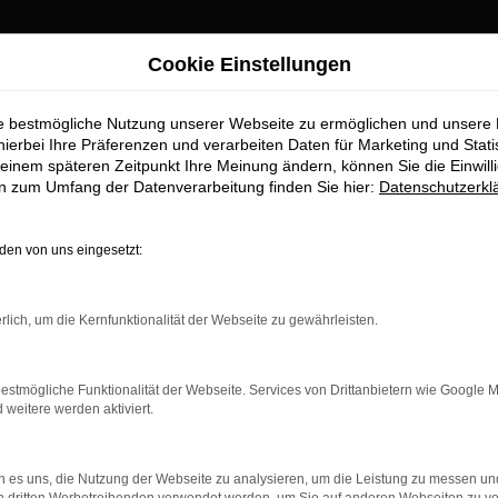
Cookie Einstellungen
ie bestmögliche Nutzung unserer Webseite zu ermöglichen und unsere
h Top-Angebote
hierbei Ihre Präferenzen und verarbeiten Daten für Marketing und Stati
einem späteren Zeitpunkt Ihre Meinung ändern, können Sie die Einwillig
en zum Umfang der Datenverarbeitung finden Sie hier:
Datenschutzerkl
 Sie im Autohaus Stiglmayr
en von uns eingesetzt:
ufstelle für exzellente VW T-Roc Fahrzeuge für Roth und Umgebun
e Standards in Sachen Qualität und Leistung erfüllen. Wir sind 
rlich, um die Kernfunktionalität der Webseite zu gewährleisten.
beeindruckende VW T-Roc Flotte und warum Autohaus Stiglmayr di
estmögliche Funktionalität der Webseite. Services von Drittanbietern wie Google 
eitere werden aktiviert.
r: Network Error
 es uns, die Nutzung der Webseite zu analysieren, um die Leistung zu messen u
n ist ein Fehler aufgetreten.