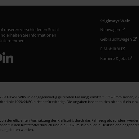
Stiglmayr Welt
auf unseren verschiedenen Social
Neuwagen
nd erhalten Sie Informationen
Gebrauchtwagen
Unternehmen.
E-Mobilität
Karriere & Jobs
 6a PKW-EnVKV in der gegenwärtig geltenden Fassung) ermittelt. CO2-Emmisionen, die 
htlinie 1999/94/EG nicht berücksichtigt. Die Angaben beziehen sich nicht auf ein ein
von der effizienten Ausnutzung des Kraftstoffs durch das Fahrzeug ab, sondern werd
faden für den Kraftstoffverbrauch und die CO2-Emission aller in Deutschland angebote
er angeboten werden.