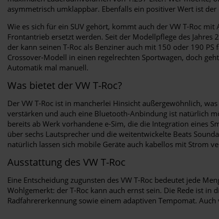
asymmetrisch umklappbar. Ebenfalls ein positiver Wert ist der
Wie es sich für ein SUV gehört, kommt auch der VW T-Roc mit
Frontantrieb ersetzt werden. Seit der Modellpflege des Jahres
der kann seinen T-Roc als Benziner auch mit 150 oder 190 PS 
Crossover-Modell in einen regelrechten Sportwagen, doch geht 
Automatik mal manuell.
Was bietet der VW T-Roc?
Der VW T-Roc ist in mancherlei Hinsicht außergewöhnlich, was 
verstärken und auch eine Bluetooth-Anbindung ist natürlich mögl
bereits ab Werk vorhandene e-Sim, die die Integration eines S
über sechs Lautsprecher und die weitentwickelte Beats Soun
natürlich lassen sich mobile Geräte auch kabellos mit Strom v
Ausstattung des VW T-Roc
Eine Entscheidung zugunsten des VW T-Roc bedeutet jede Meng
Wohlgemerkt: der T-Roc kann auch ernst sein. Die Rede ist in 
Radfahrererkennung sowie einem adaptiven Tempomat. Auch vor