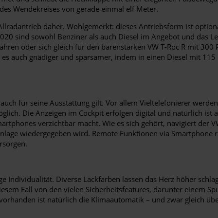
 des Wendekreises von gerade einmal elf Meter.
 Allradantrieb daher. Wohlgemerkt: dieses Antriebsform ist opt
 2020 sind sowohl Benziner als auch Diesel im Angebot und das L
fahren oder sich gleich für den bärenstarken VW T-Roc R mit 30
es auch gnädiger und sparsamer, indem in einen Diesel mit 115 od
auch für seine Ausstattung gilt. Vor allem Vieltelefonierer werde
ich. Die Anzeigen im Cockpit erfolgen digital und natürlich ist a
martphones verzichtbar macht. Wie es sich gehört, navigiert der 
danlage wiedergegeben wird. Remote Funktionen via Smartphone 
ersorgen.
e Individualität. Diverse Lackfarben lassen das Herz höher sch
diesem Fall von den vielen Sicherheitsfeatures, darunter einem S
handen ist natürlich die Klimaautomatik – und zwar gleich über