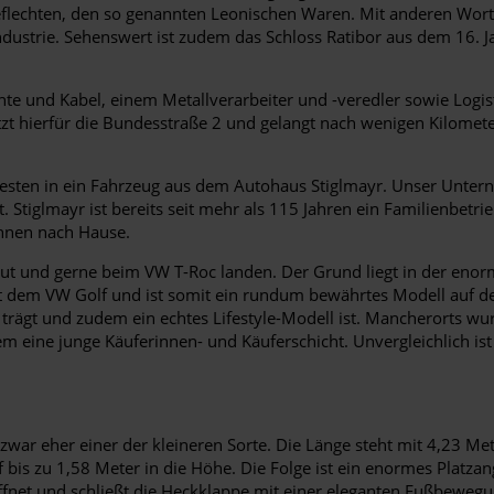
geflechten, den so genannten Leonischen Waren. Mit anderen Wor
ndustrie. Sehenswert ist zudem das Schloss Ratibor aus dem 16. 
rähte und Kabel, einem Metallverarbeiter und -veredler sowie Lo
tzt hierfür die Bundesstraße 2 und gelangt nach wenigen Kilomet
sten in ein Fahrzeug aus dem Autohaus Stiglmayr. Unser Unterne
 Stiglmayr ist bereits seit mehr als 115 Jahren ein Familienbetri
Ihnen nach Hause.
te gut und gerne beim VW T-Roc landen. Der Grund liegt in der enor
 mit dem VW Golf und ist somit ein rundum bewährtes Modell auf d
rägt und zudem ein echtes Lifestyle-Modell ist. Mancherorts wurd
m eine junge Käuferinnen- und Käuferschicht. Unvergleichlich ist d
zwar eher einer der kleineren Sorte. Die Länge steht mit 4,23 Me
uf bis zu 1,58 Meter in die Höhe. Die Folge ist ein enormes Platz
t und schließt die Heckklappe mit einer eleganten Fußbewegung 