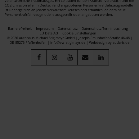
verantwortliche Traubhausgas. Ein Leitfaden für den Kraftstoffverbrauch und die
CO2-Emission aller in Deutschland angebotenen Personenkraftfahrzeugmodelle
ist unentgeltlich an jedem Verkaufsort Deutschland erhältlich, an dem neue
Personenkraftfahrzeugmodelle ausgestellt oder angeboten werden.
Barrierefreiheit
Impressum
Datenschutz
Datenschutz Terminbuchung
EU Data Act
Cookie Einstellungen
© 2026 Autohaus Michael Stiglmayr GmbH | Joseph-Fraunhofer-Straße 46-48 |
DE-85276 Pfaffenhofen | info@vw-stiglmayr.de |
Webdesign by audaris.de