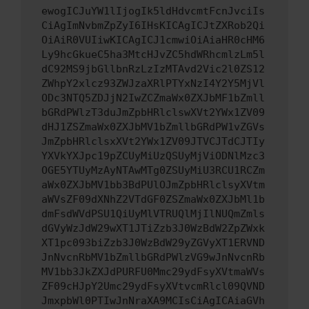
ewogICJuYW1lIjogIk5ldHdvcmtFcnJvciIs
CiAgImNvbmZpZyI6IHsKICAgICJtZXRob2Qi
OiAiR0VUIiwKICAgICJ1cmwiOiAiaHR0cHM6
Ly9hcGkueC5ha3MtcHJvZC5hdWRhcmlzLm5l
dC92MS9jbGllbnRzLzIzMTAvd2Vic2l0ZS12
ZWhpY2xlcz93ZWJzaXRlPTYxNzI4Y2Y5MjVl
ODc3NTQ5ZDJjN2IwZCZmaWx0ZXJbMF1bZmll
bGRdPWlzT3duJmZpbHRlclswXVt2YWx1ZV09
dHJ1ZSZmaWx0ZXJbMV1bZmllbGRdPW1vZGVs
JmZpbHRlclsxXVt2YWx1ZV09JTVCJTdCJTIy
YXVkYXJpc19pZCUyMiUzQSUyMjViODNlMzc3
OGE5YTUyMzAyNTAwMTg0ZSUyMiU3RCU1RCZm
aWx0ZXJbMV1bb3BdPUlOJmZpbHRlclsyXVtm
aWVsZF09dXNhZ2VTdGF0ZSZmaWx0ZXJbMl1b
dmFsdWVdPSU1QiUyMlVTRUQlMjIlNUQmZmls
dGVyWzJdW29wXT1JTiZzb3J0WzBdW2ZpZWxk
XT1pc093biZzb3J0WzBdW29yZGVyXT1ERVND
JnNvcnRbMV1bZmllbGRdPWlzVG9wJnNvcnRb
MV1bb3JkZXJdPURFU0Mmc29ydFsyXVtmaWVs
ZF09cHJpY2Umc29ydFsyXVtvcmRlcl09QVND
JmxpbWl0PTIwJnNraXA9MCIsCiAgICAiaGVh