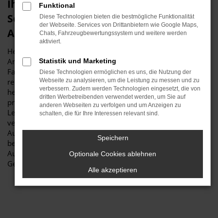
Ihren Audi A3 Gebrauchtwagen für
Funktional
Schrobenhausen erhalten Sie im
Diese Technologien bieten die bestmögliche Funktionalität
der Webseite. Services von Drittanbietern wie Google Maps,
Autohaus Stiglmayr
Chats, Fahrzeugbewertungssystem und weitere werden
aktiviert.
Herzlich willkommen bei Autohaus Stiglmayr – Ihre erste
Anlaufstelle für exzellente Audi A3 Gebrauchtwagen
Statistik und Marketing
Fahrzeuge für Schrobenhausen und Umgebung! Unser
Diese Technologien ermöglichen es uns, die Nutzung der
renommiertes Autohaus ist stolz darauf, Ihnen eine
Webseite zu analysieren, um die Leistung zu messen und zu
verbessern. Zudem werden Technologien eingesetzt, die von
herausragende Auswahl an Audi A3 Gebrauchtwagen zu
dritten Werbetreibenden verwendet werden, um Sie auf
präsentieren, die höchste Standards in Sachen Qualität und
anderen Webseiten zu verfolgen und um Anzeigen zu
Leistung erfüllen. Wir sind seit Jahren Ihr
schalten, die für Ihre Interessen relevant sind.
vertrauenswürdiger Partner, wenn es um erstklassige
Automobile geht. Erfahren Sie mehr über unsere
Speichern
beeindruckende Audi A3 Gebrauchtwagen Flotte und warum
Autohaus Stiglmayr die bevorzugte Adresse für Audi A3
Optionale Cookies ablehnen
Gebrauchtwagen Liebhaber ist.
Alle akzeptieren