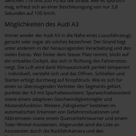
zwischen 116 und 200 PS auf die Straße. Wer es sportlich
mag, erfreut sich an einer Beschleunigung von nur 3,8
Sekunden auf 100 km/h.
Möglichkeiten des Audi A3
Immer wieder der Audi A3 in die Nähe eines Luxusfahrzeugs
gerückt oder sogar als solches bezeichnet. Der Grund liegt
unter anderem in der herausragenden Verarbeitung und den
vielen Extras. Wer hinter dem Steuer Platz nimmt, blickt auf
ein virtuelles Cockpit, das sich in Richtung des Fahrersitzes
neigt. Die Luft wird dank Klimaautomatik perfekt temperiert
– individuell, versteht sich und das Öffnen, Schließen und
Starten erfolgt durchweg auf Knopfdruck. Wie es sich für
einen so überzeugenden Vertreter des Segments gehört,
punktet der A3 mit Spurhalteassistent, Spurwechselassistent
sowie einem adaptiven Geschwindigkeitsregler und
Abstandsfunktion. Weitere „Fähigkeiten“ bestehen im
automatischen Erkennen von Gefahrensituationen und
Abbremseen sowie einem Querverkehrswarner und einem
Toter-Winkel-Assistenten. Abgerundet wird die Liste an
Assistenten durch die Rückfahrkamera und den