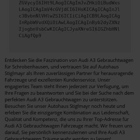
ZGVycyI6IHt9LAogICAgImJvZHkiOiBudWxs
LAogICAgImV4cGVjdCI6IHsKICAgICAgInJl
c3BvbnNlVHlwZSI6ICIiCiAgICB9LAogICAg
InRpbWVvdXQiOiAwLAogICAgInByb2dyZXNz
IjogbnVsbCwKICAgICJyaXNreSI6IGZhbHNl
CiAgfQp9
Entdecken Sie die Faszination von Audi A3 Gebrauchtwagen
für Schrobenhausen, und vertrauen Sie auf Autohaus
Stiglmayr als Ihren zuverlässigen Partner für herausragende
Fahrzeuge und exzellenten Kundenservice. Unser
engagiertes Team steht Ihnen jederzeit zur Verfügung, um
Ihre Fragen zu beantworten und Sie bei der Suche nach dem
perfekten Audi A3 Gebrauchtwagen zu unterstützen.
Besuchen Sie unser Autohaus Stiglmayr noch heute und
erleben Sie die einzigartige Kombination aus Leidenschaft,
Qualität und Kompetenz, die uns zu Ihrer Top-Adresse für
Audi A3 Gebrauchtwagen Fahrzeuge macht. Wir freuen uns
darauf, Sie persönlich kennenzulernen und Ihre Audi A3
Gebrauchtwagen Träume wahr werden zu lassen!