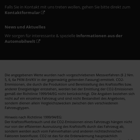
Falls Sie in Kontakt mit uns treten wollen, gehen Sie bitte direkt zum
Kontaktformular
News und Aktuelles
Wir sorgen für interessante & spezielle
Informationen aus der
Automobilwelt
Die angegebenen Werte wurden nach vorgeschriebenen Messverfahren (§ 2 Nrn.
5, 6, 6a PKW-EnVKV in der gegenwärtig geltenden Fassung) ermittelt. CO2-
Emmisionen, die durch die Produktion und Bereitstellung des Kraftstoffes bzw.
anderer Energieträger entstehen, werden bei der Emittlung der CO2-Emissionen
gemäß der Richtlinie 1999/94/EG nicht berücksichtigt. Die Angaben beziehen sich
nicht auf ein einzelnes Fahrzeug und sind nicht Bestandteil des Angebotes,
sondern dienen allein Vergleichszwecken zwischen den verschiedenen
Fahrzeugtypen.
Hinweis nach Richtlinie 1999/94/EG:
Der Kraftstoffverbrauch und die CO2-Emissionen eines Fahrzeugs hängen nicht
nur von der effizienten Ausnutzung des Kraftstoffs durch das Fahrzeug ab,
sondern werden auch vom Fahrverhalten und anderen nichttechnischen
Faktoren beeinflusst. CO2 ist das für die Erderwärmung hauptsächlich