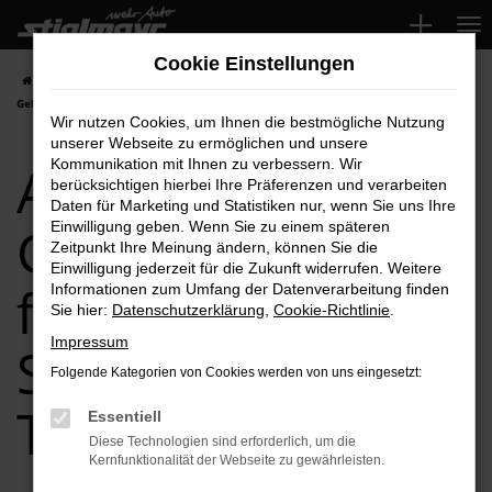
Zum
Hauptinhalt
Cookie Einstellungen
springen
Startseite
Schrobenhausen
Audi
Audi A3
Audi A3
Gebrauchtwagen für Schrobenhausen Top-Angebote
Wir nutzen Cookies, um Ihnen die bestmögliche Nutzung
unserer Webseite zu ermöglichen und unsere
Audi A3
Kommunikation mit Ihnen zu verbessern. Wir
berücksichtigen hierbei Ihre Präferenzen und verarbeiten
Daten für Marketing und Statistiken nur, wenn Sie uns Ihre
Gebrauchtwagen
Einwilligung geben. Wenn Sie zu einem späteren
Zeitpunkt Ihre Meinung ändern, können Sie die
Einwilligung jederzeit für die Zukunft widerrufen. Weitere
für
Informationen zum Umfang der Datenverarbeitung finden
Sie hier:
Datenschutzerklärung
,
Cookie-Richtlinie
.
Impressum
Schrobenhausen
Folgende Kategorien von Cookies werden von uns eingesetzt:
Top-Angebote
Essentiell
Diese Technologien sind erforderlich, um die
Kernfunktionalität der Webseite zu gewährleisten.