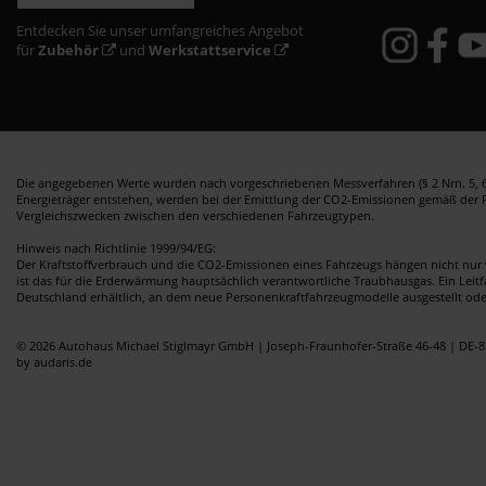
Entdecken Sie unser umfangreiches Angebot
für
Zubehör
und
Werkstattservice
Die angegebenen Werte wurden nach vorgeschriebenen Messverfahren (§ 2 Nrn. 5, 6,
Energieträger entstehen, werden bei der Emittlung der CO2-Emissionen gemäß der Ric
Vergleichszwecken zwischen den verschiedenen Fahrzeugtypen.
Hinweis nach Richtlinie 1999/94/EG:
Der Kraftstoffverbrauch und die CO2-Emissionen eines Fahrzeugs hängen nicht nur 
ist das für die Erderwärmung hauptsächlich verantwortliche Traubhausgas. Ein Leit
Deutschland erhältlich, an dem neue Personenkraftfahrzeugmodelle ausgestellt od
© 2026 Autohaus Michael Stiglmayr GmbH | Joseph-Fraunhofer-Straße 46-48 | DE-8
by audaris.de