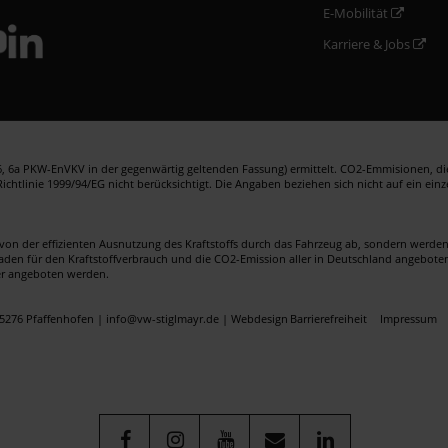
E-Mobilität
Karriere & Jobs
 6a PKW-EnVKV in der gegenwärtig geltenden Fassung) ermittelt. CO2-Emmisionen, die 
htlinie 1999/94/EG nicht berücksichtigt. Die Angaben beziehen sich nicht auf ein ein
von der effizienten Ausnutzung des Kraftstoffs durch das Fahrzeug ab, sondern werd
faden für den Kraftstoffverbrauch und die CO2-Emission aller in Deutschland angebote
er angeboten werden.
5276 Pfaffenhofen | info@vw-stiglmayr.de |
Webdesign
Barrierefreiheit
Impressum