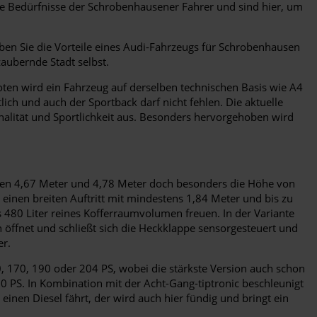
ie Bedürfnisse der Schrobenhausener Fahrer und sind hier, um
eben Sie die Vorteile eines Audi-Fahrzeugs für Schrobenhausen
zaubernde Stadt selbst.
boten wird ein Fahrzeug auf derselben technischen Basis wie A4
lich und auch der Sportback darf nicht fehlen. Die aktuelle
nalität und Sportlichkeit aus. Besonders hervorgehoben wird
schen 4,67 Meter und 4,78 Meter doch besonders die Höhe von
inen breiten Auftritt mit mindestens 1,84 Meter und bis zu
480 Liter reines Kofferraumvolumen freuen. In der Variante
ch öffnet und schließt sich die Heckklappe sensorgesteuert und
er.
0, 170, 190 oder 204 PS, wobei die stärkste Version auch schon
50 PS. In Kombination mit der Acht-Gang-tiptronic beschleunigt
inen Diesel fährt, der wird auch hier fündig und bringt ein