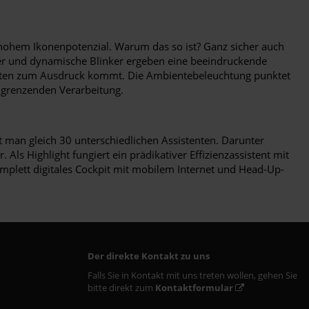
t hohem Ikonenpotenzial. Warum das so ist? Ganz sicher auch
fer und dynamische Blinker ergeben eine beeindruckende
leisten zum Ausdruck kommt. Die Ambientebeleuchtung punktet
n grenzenden Verarbeitung.
kt man gleich 30 unterschiedlichen Assistenten. Darunter
Als Highlight fungiert ein prädikativer Effizienzassistent mit
mplett digitales Cockpit mit mobilem Internet und Head-Up-
Der direkte Kontakt zu uns
Falls Sie in Kontakt mit uns treten wollen, gehen Sie
bitte direkt zum
Kontaktformular