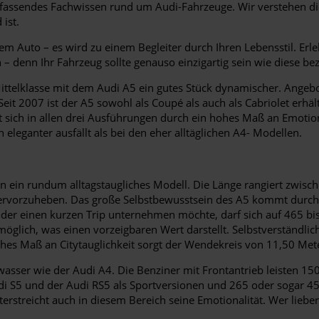
umfassendes Fachwissen rund um Audi-Fahrzeuge. Wir verstehen d
ist.
m Auto – es wird zu einem Begleiter durch Ihren Lebensstil. Erl
n – denn Ihr Fahrzeug sollte genauso einzigartig sein wie diese be
e Mittelklasse mit dem Audi A5 ein gutes Stück dynamischer. Ange
it 2007 ist der A5 sowohl als Coupé als auch als Cabriolet erhält
t sich in allen drei Ausführungen durch ein hohes Maß an Emotio
 eleganter ausfällt als bei den eher alltäglichen A4- Modellen.
ern ein rundum alltagstaugliches Modell. Die Länge rangiert zwi
ervorzuheben. Das große Selbstbewusstsein des A5 kommt durch e
r einen kurzen Trip unternehmen möchte, darf sich auf 465 bis 
 möglich, was einen vorzeigbaren Wert darstellt. Selbstverständli
ohes Maß an Citytauglichkeit sorgt der Wendekreis von 11,50 Met
asser wie der Audi A4. Die Benziner mit Frontantrieb leisten 15
Audi S5 und der Audi RS5 als Sportversionen und 265 oder sogar 4
streicht auch in diesem Bereich seine Emotionalität. Wer lieber e