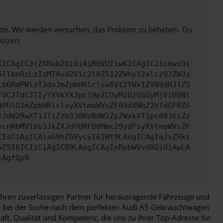
bitte. Wir werden versuchen, das Problem zu beheben. Du
ützen:
KICAgICJtZXRob2QiOiAiR0VUIiwKICAgICJ1cmwiOi
GllbnRzLzIzMTAvd2Vic2l0ZS12ZWhpY2xlcz93ZWJz
lbGRdPWlzT3duJmZpbHRlclswXVt2YWx1ZV09dHJ1ZS
TVCJTdCJTIyYXVkYXJpc19pZCUyMiUzQSUyMjViODNl
dPUlOJmZpbHRlclsyXVtmaWVsZF09dXNhZ2VTdGF0ZS
zJdW29wXT1JTiZzb3J0WzBdW2ZpZWxkXT1pc093biZz
vcnRbMV1bb3JkZXJdPURFU0Mmc29ydFsyXVtmaWVsZF
CIsCiAgICAiaGVhZGVycyI6IHt9LAogICAgImJvZHki
wZSI6ICIiCiAgICB9LAogICAgInRpbWVvdXQiOiAwLA
iAgfQp9
Ihren zuverlässigen Partner für herausragende Fahrzeuge und
Sie bei der Suche nach dem perfekten Audi A5 Gebrauchtwagen
aft, Qualität und Kompetenz, die uns zu Ihrer Top-Adresse für