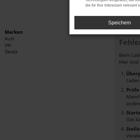
Technologien eingesetzt, die v
die für Ihre Interessen relevant s
Speichern
Marken
Audi
Fehle
VW
Škoda
Beim Lade
Hier sind
Überp
Laden
Prüfe
Manche
andere
Start
Das k
Stell
Veralt