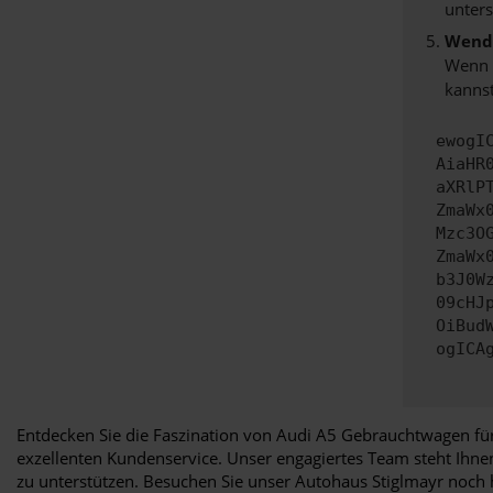
unters
Wende
Wenn d
kannst
ewogI
AiaHR
aXRlP
ZmaWx
Mzc3O
ZmaWx
b3J0W
09cHJ
OiBud
ogICA
Entdecken Sie die Faszination von Audi A5 Gebrauchtwagen für
exzellenten Kundenservice. Unser engagiertes Team steht Ihn
zu unterstützen. Besuchen Sie unser Autohaus Stiglmayr noch h