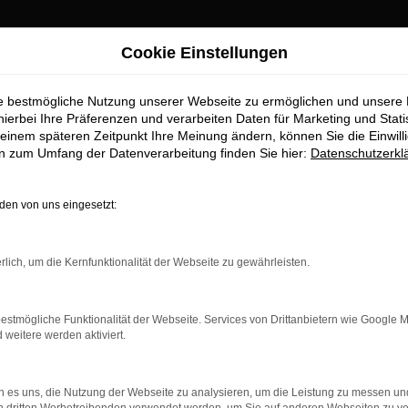
Cookie Einstellungen
für Schrobenhausen Top-Angebote
ie bestmögliche Nutzung unserer Webseite zu ermöglichen und unsere
twagen für Schrob
hierbei Ihre Präferenzen und verarbeiten Daten für Marketing und Stati
einem späteren Zeitpunkt Ihre Meinung ändern, können Sie die Einwillig
en zum Umfang der Datenverarbeitung finden Sie hier:
Datenschutzerkl
en von uns eingesetzt:
r Schrobenhausen erhalten Sie im
rlich, um die Kernfunktionalität der Webseite zu gewährleisten.
laufstelle für exzellente Audi A5 Gebrauchtwagen Fahrzeuge fü
Gebrauchtwagen zu präsentieren, die höchste Standards in Sachen 
ile geht. Erfahren Sie mehr über unsere beeindruckende Audi A
estmögliche Funktionalität der Webseite. Services von Drittanbietern wie Google 
.
eitere werden aktiviert.
 es uns, die Nutzung der Webseite zu analysieren, um die Leistung zu messen u