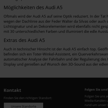
Möglichkeiten des Audi A5
Oftmals wird der Audi A5 auf seine Optik reduziert. In der Ta
wegen der Dachlinie aus der Feder Walter da Silvas oder auch
Lichtsignatur und an Dekorelementen wird ebenfalls nicht ge
mit 30 unterschiedlichen Farben und illuminiert die edle Auss
Extras des Audi A5
Auch in technischer Hinsicht ist der Audi A5 einfach top. Geöf
befinden sich ein Toter-Winkel-Assistent, ein Querverkehrswarne
automatischer Analyse der Fahrbahn und der Regulierung des F
Display und genießen auf Wunsch den 3D-Sound aus der edlen
Kontakt
Folgen Sie uns!
Folgen Sie uns 
Finden Sie den richtigen Standort:
Media Kanälen u
rund um unser 
Unsere Standorte