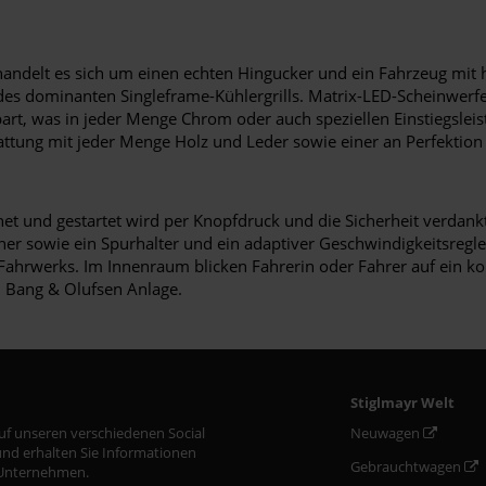
t handelt es sich um einen echten Hingucker und ein Fahrzeug mi
 des dominanten Singleframe-Kühlergrills. Matrix-LED-Scheinwer
spart, was in jeder Menge Chrom oder auch speziellen Einstiegs
tattung mit jeder Menge Holz und Leder sowie einer an Perfektio
fnet und gestartet wird per Knopfdruck und die Sicherheit verdan
r sowie ein Spurhalter und ein adaptiver Geschwindigkeitsregler. 
ahrwerks. Im Innenraum blicken Fahrerin oder Fahrer auf ein ko
 Bang & Olufsen Anlage.
Stiglmayr Welt
auf unseren verschiedenen Social
Neuwagen
nd erhalten Sie Informationen
Gebrauchtwagen
Unternehmen.