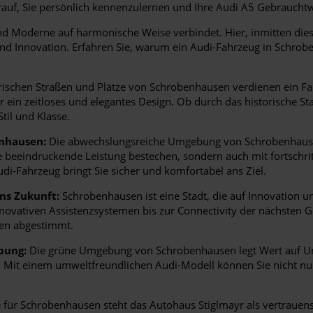
auf, Sie persönlich kennenzulernen und Ihre Audi A5 Gebrauch
 Moderne auf harmonische Weise verbindet. Hier, inmitten dieser 
und Innovation. Erfahren Sie, warum ein Audi-Fahrzeug in Schrobe
ischen Straßen und Plätze von Schrobenhausen verdienen ein Fahr
r ein zeitloses und elegantes Design. Ob durch das historische S
til und Klasse.
enhausen:
Die abwechslungsreiche Umgebung von Schrobenhausen 
hre beeindruckende Leistung bestechen, sondern auch mit fortschrit
di-Fahrzeug bringt Sie sicher und komfortabel ans Ziel.
ns Zukunft:
Schrobenhausen ist eine Stadt, die auf Innovation und
nnovativen Assistenzsystemen bis zur Connectivity der nächsten G
en abgestimmt.
bung:
Die grüne Umgebung von Schrobenhausen legt Wert auf Um
et. Mit einem umweltfreundlichen Audi-Modell können Sie nicht 
für Schrobenhausen steht das Autohaus Stiglmayr als vertrauen