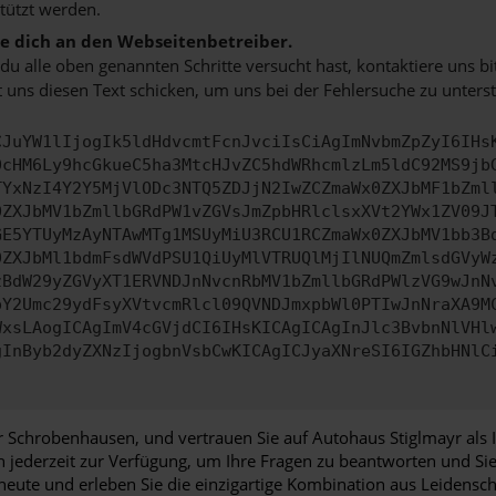
tützt werden.
 dich an den Webseitenbetreiber.
u alle oben genannten Schritte versucht hast, kontaktiere uns 
 uns diesen Text schicken, um uns bei der Fehlersuche zu unterst
CJuYW1lIjogIk5ldHdvcmtFcnJvciIsCiAgImNvbmZpZyI6IHs
0cHM6Ly9hcGkueC5ha3MtcHJvZC5hdWRhcmlzLm5ldC92MS9jb
TYxNzI4Y2Y5MjVlODc3NTQ5ZDJjN2IwZCZmaWx0ZXJbMF1bZml
0ZXJbMV1bZmllbGRdPW1vZGVsJmZpbHRlclsxXVt2YWx1ZV09J
GE5YTUyMzAyNTAwMTg1MSUyMiU3RCU1RCZmaWx0ZXJbMV1bb3B
0ZXJbMl1bdmFsdWVdPSU1QiUyMlVTRUQlMjIlNUQmZmlsdGVyW
zBdW29yZGVyXT1ERVNDJnNvcnRbMV1bZmllbGRdPWlzVG9wJnN
pY2Umc29ydFsyXVtvcmRlcl09QVNDJmxpbWl0PTIwJnNraXA9M
WxsLAogICAgImV4cGVjdCI6IHsKICAgICAgInJlc3BvbnNlVHl
gInByb2dyZXNzIjogbnVsbCwKICAgICJyaXNreSI6IGZhbHNlC
 Schrobenhausen, und vertrauen Sie auf Autohaus Stiglmayr als 
en jederzeit zur Verfügung, um Ihre Fragen zu beantworten und 
eute und erleben Sie die einzigartige Kombination aus Leidensch