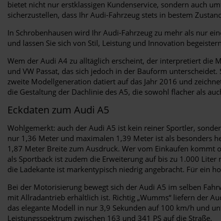
bietet nicht nur erstklassigen Kundenservice, sondern auch 
sicherzustellen, dass Ihr Audi-Fahrzeug stets in bestem Zustand 
In Schrobenhausen wird Ihr Audi-Fahrzeug zu mehr als nur eine
und lassen Sie sich von Stil, Leistung und Innovation begeister
Wem der Audi A4 zu alltäglich erscheint, der interpretiert di
und VW Passat, das sich jedoch in der Bauform unterscheidet. Se
zweite Modellgeneration datiert auf das Jahr 2016 und zeichne
die Gestaltung der Dachlinie des A5, die sowohl flacher als auch
Eckdaten zum Audi A5
Wohlgemerkt: auch der Audi A5 ist kein reiner Sportler, sond
nur 1,36 Meter und maximalen 1,39 Meter ist als besonders h
1,87 Meter Breite zum Ausdruck. Wer vom Einkaufen kommt ode
als Sportback ist zudem die Erweiterung auf bis zu 1.000 Liter
die Ladekante ist markentypisch niedrig angebracht. Für ein h
Bei der Motorisierung bewegt sich der Audi A5 im selben Fahrw
mit Allradantrieb erhältlich ist. Richtig „Wumms“ liefern der 
das elegante Modell in nur 3,9 Sekunden auf 100 km/h und unter
Leistungsspektrum zwischen 163 und 341 PS auf die Straße.