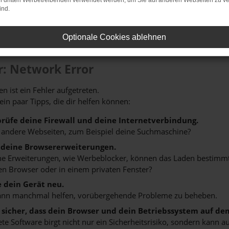
on dritten Werbetreibenden verwendet werden, um Sie auf anderen Webseiten zu ve
ind.
Optionale Cookies ablehnen
r: Network Error
n ist ein Fehler aufgetreten.
 ein paar Tipps, die dir helfen können:
rüfe deine Firewall und deine Internetverbindung.
 andere Webseiten, zum Beispiel deine Suchmaschine?
 deine Browsererweiterungen.
 Erweiterungen, wie Werbeblocker, können das Laden bestimmter 
n Browser oder in einem privaten Fenster?
e dein Gerät neu.
ann manchmal helfen, vorübergehende Probleme zu beheben.
e sicher, dass dein Browser und dein Betriebssystem auf de
ete Software birgt nicht nur ein Sicherheitsrisiko, sondern kann