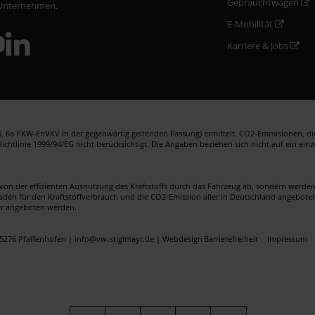
Gebrauchtwagen
Unternehmen.
E-Mobilität
Karriere & Jobs
 6a PKW-EnVKV in der gegenwärtig geltenden Fassung) ermittelt. CO2-Emmisionen, die 
htlinie 1999/94/EG nicht berücksichtigt. Die Angaben beziehen sich nicht auf ein ein
von der effizienten Ausnutzung des Kraftstoffs durch das Fahrzeug ab, sondern werd
faden für den Kraftstoffverbrauch und die CO2-Emission aller in Deutschland angebote
er angeboten werden.
5276 Pfaffenhofen | info@vw-stiglmayr.de |
Webdesign
Barrierefreiheit
Impressum