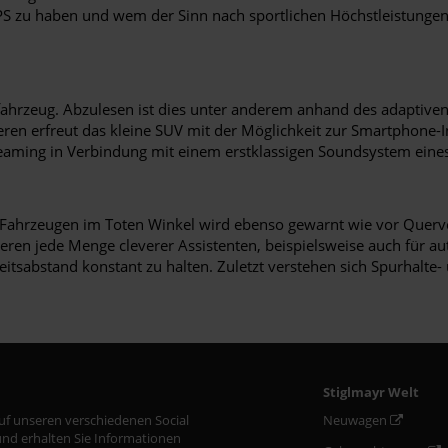
 PS zu haben und wem der Sinn nach sportlichen Höchstleistungen
usfahrzeug. Abzulesen ist dies unter anderem anhand des adaptive
ren erfreut das kleine SUV mit der Möglichkeit zur Smartphone-
treaming in Verbindung mit einem erstklassigen Soundsystem eine
or Fahrzeugen im Toten Winkel wird ebenso gewarnt wie vor Querve
tieren jede Menge cleverer Assistenten, beispielsweise auch für 
heitsabstand konstant zu halten. Zuletzt verstehen sich Spurhalt
Stiglmayr Welt
auf unseren verschiedenen Social
Neuwagen
nd erhalten Sie Informationen