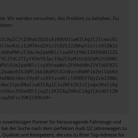
bitte. Wir werden versuchen, das Problem zu beheben. Du
ützen:
KICAgICJtZXRob2QiOiAiR0VUIiwKICAgICJ1cmwiOi
GllbnRzLzIzMTAvd2Vic2l0ZS12ZWhpY2xlcz93ZWJz
lbGRdPWlzT3duJmZpbHRlclswXVt2YWx1ZV09dHJ1ZS
TVCJTdCJTIyYXVkYXJpc19pZCUyMiUzQSUyMjViODNl
dPUlOJmZpbHRlclsyXVtmaWVsZF09dXNhZ2VTdGF0ZS
CZmaWx0ZXJbMl1bb3BdPUlOJnNvcnRbMF1bZmllbGRd
9aXNUb3Amc29ydFsxXVtvcmRlcl09REVTQyZzb3J0Wz
jAmc2tpcD0wIiwKICAgICJoZWFkZXJzIjoge30sCiAg
zcG9uc2VUeXBlIjogIiIKICAgIH0sCiAgICAidGltZW
jogZmFsc2UKICB9Cn0=
n zuverlässigen Partner für herausragende Fahrzeuge und
ie bei der Suche nach dem perfekten Audi Q2 Jahreswagen zu
, Qualität und Kompetenz, die uns zu Ihrer Top-Adresse für