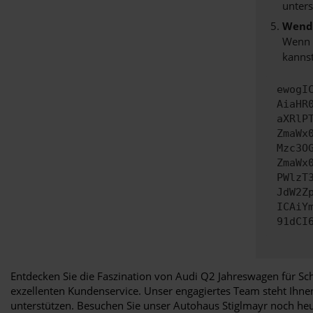
unters
Wende
Wenn d
kannst
ewogI
AiaHR
aXRlP
ZmaWx
Mzc3O
ZmaWx
PWlzT
JdW2Z
ICAiY
91dCI
Entdecken Sie die Faszination von Audi Q2 Jahreswagen für Sc
exzellenten Kundenservice. Unser engagiertes Team steht Ihne
unterstützen. Besuchen Sie unser Autohaus Stiglmayr noch heut