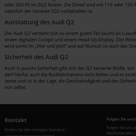
oder 300 PS im SQ2 leisten. Die Diesel sind mit 116 oder 150
natürlich der Variante SQ2 vorbehalten ist.
Ausstattung des Audi Q2
Der Audi Q2 versteht sich zu einem guten Teil (auch) als Lux
einem digitalen Cockpit und einem Head-Up-Display. Des Weite
wird somit im „Hier und Jetzt“ und auf Wunsch ist auch das S
Sicherheit des Audi Q2
Auch in puncto Sicherheit gibt sich der Q2 keinerlei Blöße. V
darf hierfür auch die Rückfahrkamera nicht fehlen und es exis
sense und ist in der Lage, die Geschwindigkeit und den Sicher
von selbst.
Kontakt
Folgen Sie uns!
Folgen Sie uns 
Finden Sie den richtigen Standort:
Media Kanälen u