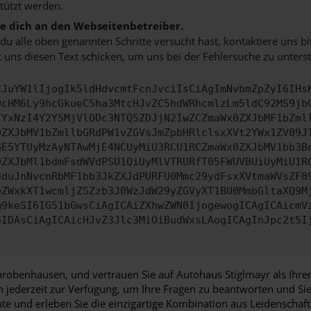
tützt werden.
 dich an den Webseitenbetreiber.
u alle oben genannten Schritte versucht hast, kontaktiere uns 
 uns diesen Text schicken, um uns bei der Fehlersuche zu unterst
CJuYW1lIjogIk5ldHdvcmtFcnJvciIsCiAgImNvbmZpZyI6IHs
0cHM6Ly9hcGkueC5ha3MtcHJvZC5hdWRhcmlzLm5ldC92MS9jb
TYxNzI4Y2Y5MjVlODc3NTQ5ZDJjN2IwZCZmaWx0ZXJbMF1bZml
0ZXJbMV1bZmllbGRdPW1vZGVsJmZpbHRlclsxXVt2YWx1ZV09J
GE5YTUyMzAyNTAwMjE4NCUyMiU3RCU1RCZmaWx0ZXJbMV1bb3B
0ZXJbMl1bdmFsdWVdPSU1QiUyMlVTRURfT05FWUVBUiUyMiU1R
3duJnNvcnRbMF1bb3JkZXJdPURFU0Mmc29ydFsxXVtmaWVsZF0
pZWxkXT1wcmljZSZzb3J0WzJdW29yZGVyXT1BU0MmbGltaXQ9M
m9keSI6IG51bGwsCiAgICAiZXhwZWN0IjogewogICAgICAicmV
6IDAsCiAgICAicHJvZ3Jlc3MiOiBudWxsLAogICAgInJpc2t5I
hrobenhausen, und vertrauen Sie auf Autohaus Stiglmayr als Ihre
n jederzeit zur Verfügung, um Ihre Fragen zu beantworten und S
e und erleben Sie die einzigartige Kombination aus Leidenschaft