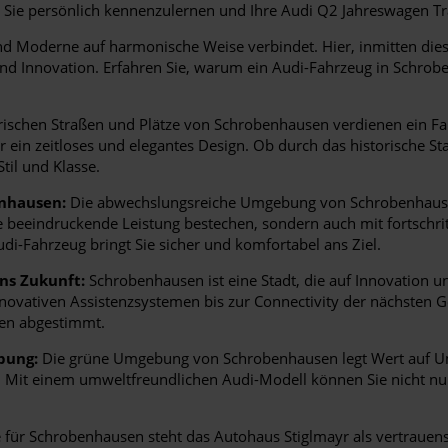
 Sie persönlich kennenzulernen und Ihre Audi Q2 Jahreswagen T
 Moderne auf harmonische Weise verbindet. Hier, inmitten dieser 
und Innovation. Erfahren Sie, warum ein Audi-Fahrzeug in Schrobe
ischen Straßen und Plätze von Schrobenhausen verdienen ein Fahr
r ein zeitloses und elegantes Design. Ob durch das historische S
til und Klasse.
enhausen:
Die abwechslungsreiche Umgebung von Schrobenhausen 
hre beeindruckende Leistung bestechen, sondern auch mit fortschrit
di-Fahrzeug bringt Sie sicher und komfortabel ans Ziel.
ns Zukunft:
Schrobenhausen ist eine Stadt, die auf Innovation und
nnovativen Assistenzsystemen bis zur Connectivity der nächsten G
en abgestimmt.
bung:
Die grüne Umgebung von Schrobenhausen legt Wert auf Um
et. Mit einem umweltfreundlichen Audi-Modell können Sie nicht 
für Schrobenhausen steht das Autohaus Stiglmayr als vertrauen