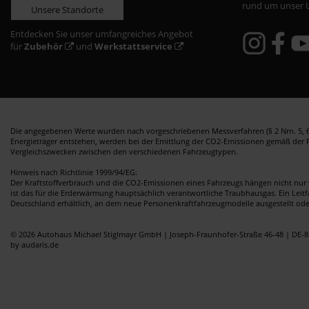
rund um unser 
Unsere Standorte
Entdecken Sie unser umfangreiches Angebot
für
Zubehör
und
Werkstattservice
Die angegebenen Werte wurden nach vorgeschriebenen Messverfahren (§ 2 Nrn. 5, 6,
Energieträger entstehen, werden bei der Emittlung der CO2-Emissionen gemäß der Ric
Vergleichszwecken zwischen den verschiedenen Fahrzeugtypen.
Hinweis nach Richtlinie 1999/94/EG:
Der Kraftstoffverbrauch und die CO2-Emissionen eines Fahrzeugs hängen nicht nur 
ist das für die Erderwärmung hauptsächlich verantwortliche Traubhausgas. Ein Leit
Deutschland erhältlich, an dem neue Personenkraftfahrzeugmodelle ausgestellt od
© 2026 Autohaus Michael Stiglmayr GmbH | Joseph-Fraunhofer-Straße 46-48 | DE-8
by audaris.de