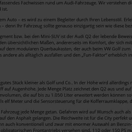
umfassendes Fachwissen rund um Audi-Fahrzeuge. Wir verstehen d
ist.
m Auto – es wird zu einem Begleiter durch Ihren Lebensstil. Erl
n – denn Ihr Fahrzeug sollte genauso einzigartig sein wie diese be
ment bzw. bei den Mini-SUV ist der Audi Q2 der lebende Beweis
d den übersichtlichen Maßen, andererseits im Komfort, der sich m
3 auf dem modularen Querbaukasten, der auch beim VW Golf zum E
s andere als alltäglich ausfallen und den „Fun-Faktor“ erheblich i
utes Stück kleiner als Golf und Co.. In der Höhe wird allerdings
 auf Augenhöhe. Jede Menge Platz zeichnet den Q2 aus und auf W
aumvolumen, die auf bis zu 1.050 Liter erweitert werden können 
s elf Meter und die Sensorsteuerung für die Kofferraumklappe, 
 Fahrzeug jede Menge getan. Gefahren wird auf Wunsch auch als 
auf den Asphalt gelangen. Die Reichweite ist für die City perfekt 
nn auch konventionell und zwar mit enormer Auswahl an Benzin- 
t obligatorischen Frontantriebs versehen sind. 110 oder 150 PS 