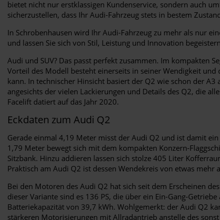
bietet nicht nur erstklassigen Kundenservice, sondern auch 
sicherzustellen, dass Ihr Audi-Fahrzeug stets in bestem Zustand 
In Schrobenhausen wird Ihr Audi-Fahrzeug zu mehr als nur eine
und lassen Sie sich von Stil, Leistung und Innovation begeister
Audi und SUV? Das passt perfekt zusammen. Im kompakten Seg
Vorteil des Modell besteht einerseits in seiner Wendigkeit un
kann. In technischer Hinsicht basiert der Q2 wie schon der A
angesichts der vielen Lackierungen und Details des Q2, die alle
Facelift datiert auf das Jahr 2020.
Eckdaten zum Audi Q2
Gerade einmal 4,19 Meter misst der Audi Q2 und ist damit ein g
1,79 Meter bewegt sich mit dem kompakten Konzern-Flaggschiff
Sitzbank. Hinzu addieren lassen sich stolze 405 Liter Kofferr
Praktisch am Audi Q2 ist dessen Wendekreis von etwas mehr al
Bei den Motoren des Audi Q2 hat sich seit dem Erscheinen des
dieser Variante sind es 136 PS, die über ein Ein-Gang-Getriebe 
Batteriekapazität von 39,7 kWh. Wohlgemerkt: der Audi Q2 ka
stärkeren Motorisierungen mit Allradantrieb anstelle des sons