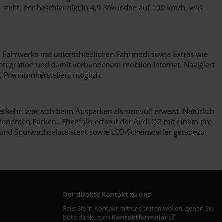
 steht, der beschleunigt in 4,9 Sekunden auf 100 km/h, was
n Fahrwerks mit unterschiedlichen Fahrmodi sowie Extras wie
Integration und damit verbundenem mobilen Internet. Navigiert
s Premiumherstellers möglich.
rkehr, was sich beim Ausparken als sinnvoll erweist. Natürlich
autonomen Parken.. Ebenfalls erfreut der Audi Q2 mit einem pre
e- und Spurwechselassistent sowie LED-Scheinwerfer geradezu
Der direkte Kontakt zu uns
Falls Sie in Kontakt mit uns treten wollen, gehen Sie
bitte direkt zum
Kontaktformular