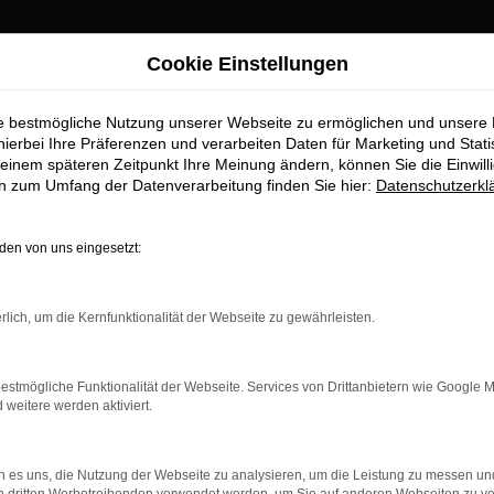
Cookie Einstellungen
 Schrobenhausen Top-Angebote
ie bestmögliche Nutzung unserer Webseite zu ermöglichen und unsere
gen für Schrobenha
hierbei Ihre Präferenzen und verarbeiten Daten für Marketing und Stati
einem späteren Zeitpunkt Ihre Meinung ändern, können Sie die Einwillig
en zum Umfang der Datenverarbeitung finden Sie hier:
Datenschutzerkl
en von uns eingesetzt:
chrobenhausen erhalten Sie im Au
rlich, um die Kernfunktionalität der Webseite zu gewährleisten.
aufstelle für exzellente Audi Q2 Jahreswagen Fahrzeuge für Sch
eswagen zu präsentieren, die höchste Standards in Sachen Qualitä
ile geht. Erfahren Sie mehr über unsere beeindruckende Audi Q
estmögliche Funktionalität der Webseite. Services von Drittanbietern wie Google 
eitere werden aktiviert.
 es uns, die Nutzung der Webseite zu analysieren, um die Leistung zu messen u