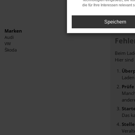
Technologien eingesetzt, die v
die für Ihre Interessen relevant s
Speichern
Marken
Audi
Fehle
VW
Škoda
Beim Lade
Hier sind
Überp
Laden
Prüfe
Manche
andere
Start
Das k
Stell
Veralt