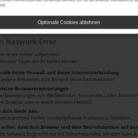
on dritten Werbetreibenden verwendet werden, um Sie auf anderen Webseiten zu ve
ind.
Optionale Cookies ablehnen
r: Network Error
n ist ein Fehler aufgetreten.
 ein paar Tipps, die dir helfen können:
rüfe deine Firewall und deine Internetverbindung.
 andere Webseiten, zum Beispiel deine Suchmaschine?
 deine Browsererweiterungen.
 Erweiterungen, wie Werbeblocker, können das Laden bestimmter 
n Browser oder in einem privaten Fenster?
e dein Gerät neu.
ann manchmal helfen, vorübergehende Probleme zu beheben.
e sicher, dass dein Browser und dein Betriebssystem auf de
ete Software birgt nicht nur ein Sicherheitsrisiko, sondern kann