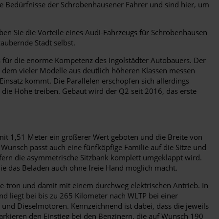
ie Bedürfnisse der Schrobenhausener Fahrer und sind hier, um
eben Sie die Vorteile eines Audi-Fahrzeugs für Schrobenhausen
zaubernde Stadt selbst.
 für die enorme Kompetenz des Ingolstädter Autobauers. Der
it dem vieler Modelle aus deutlich höheren Klassen messen
insatz kommt. Die Parallelen erschöpfen sich allerdings
n die Höhe treiben. Gebaut wird der Q2 seit 2016, das erste
 mit 1,51 Meter ein größerer Wert geboten und die Breite von
unsch passt auch eine fünfköpfige Familie auf die Sitze und
sofern die asymmetrische Sitzbank komplett umgeklappt wird.
die das Beladen auch ohne freie Hand möglich macht.
e-tron und damit mit einem durchweg elektrischen Antrieb. In
und liegt bei bis zu 265 Kilometer nach WLTP bei einer
und Dieselmotoren. Kennzeichnend ist dabei, dass die jeweils
markieren den Einstieg bei den Benzinern, die auf Wunsch 190