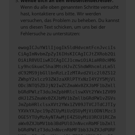
Wende dich an den Webseitenbetreiber.
Wenn du alle oben genannten Schritte versucht
hast, kontaktiere uns bitte. Wir werden
versuchen, das Problem zu beheben. Du kannst
uns diesen Text schicken, um uns bei der
Fehlersuche zu unterstützen:
ewogICJuYW1lIjogIk5ldHdvcmtFcnJvciIs
CiAgImNvbmZpZyI6IHsKICAgICJtZXRob2Qi
OiAiR0VUIiwKICAgICJ1cmwiOiAiaHR0cHM6
Ly9hcGkueC5ha3MtcHJvZC5hdWRhcmlzLm5l
dC92MS9jbGllbnRzLzIzMTAvd2Vic2l0ZS12
ZWhpY2xlcz93ZWJzaXRlPTYxNzI4Y2Y5MjVl
ODc3NTQ5ZDJjN2IwZCZmaWx0ZXJbMF1bZmll
bGRdPWlzT3duJmZpbHRlclswXVt2YWx1ZV09
dHJ1ZSZmaWx0ZXJbMV1bZmllbGRdPW1vZGVs
JmZpbHRlclsxXVt2YWx1ZV09JTVCJTdCJTIy
YXVkYXJpc19pZCUyMiUzQSUyMjViODNlMzc3
OGE5YTUyMzAyNTAwMjE4ZSUyMiU3RCU1RCZm
aWx0ZXJbMV1bb3BdPUlOJnNvcnRbMF1bZmll
bGRdPWlzT3duJnNvcnRbMF1bb3JkZXJdPURF