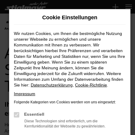
Zum
Hauptinhalt
Cookie Einstellungen
springen
Startseite
Schrobenhausen
Audi
Audi Q7 für Schrobenhausen Top-
Angebote
Wir nutzen Cookies, um Ihnen die bestmögliche Nutzung
unserer Webseite zu ermöglichen und unsere
Audi Q7 für
Kommunikation mit Ihnen zu verbessern. Wir
berücksichtigen hierbei Ihre Präferenzen und verarbeiten
Daten für Marketing und Statistiken nur, wenn Sie uns Ihre
Schrobenhausen
Einwilligung geben. Wenn Sie zu einem späteren
Zeitpunkt Ihre Meinung ändern, können Sie die
Einwilligung jederzeit für die Zukunft widerrufen. Weitere
Top-Angebote
Informationen zum Umfang der Datenverarbeitung finden
Sie hier:
Datenschutzerklärung
,
Cookie-Richtlinie
.
Impressum
Ihren Audi Q7 für Schrobenhausen
Folgende Kategorien von Cookies werden von uns eingesetzt:
erhalten Sie im Autohaus Stiglmayr
Essentiell
Diese Technologien sind erforderlich, um die
Herzlich willkommen bei Autohaus Stiglmayr – Ihre erste
Kernfunktionalität der Webseite zu gewährleisten.
Anlaufstelle für exzellente Audi Q7 Fahrzeuge für