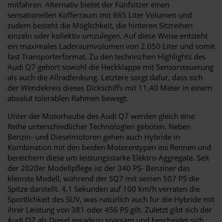
mitfahren. Alternativ bietet der Fünfsitzer einen
sensationellen Kofferraum mit 865 Liter Volumen und
zudem besteht die Möglichkeit, die hinteren Sitzreihen
einzeln oder kollektiv umzulegen. Auf diese Weise entsteht
ein maximales Laderaumvolumen von 2.050 Liter und somit
fast Transporterformat. Zu den technischen Highlights des
Audi Q7 gehört sowohl die Heckklappe mit Sensorsteuerung
als auch die Allradlenkung. Letztere sorgt dafür, dass sich
der Wendekreis dieses Dickschiffs mit 11,40 Meter in einem
absolut tolerablen Rahmen bewegt.
Unter der Motorhaube des Audi Q7 werden gleich eine
Reihe unterschiedlicher Technologien geboten. Neben
Benzin- und Dieselmotoren gehen auch Hybride in
Kombination mit den beiden Motorentypen ins Rennen und
bereichern diese um leistungsstarke Elektro-Aggregate. Seit
der 2020er Modellpflege ist der 340 PS- Benziner das
kleinste Modell, während der SQ7 mit seinen 507 PS die
Spitze darstellt. 4,1 Sekunden auf 100 km/h verraten die
Sportlichkeit des SUV, was natürlich auch für die Hybride mit
ihrer Leistung von 381 oder 456 PS gilt. Zuletzt gibt sich der
Audi Q7 als Diesel geradezu sparsam und bescheidet sich