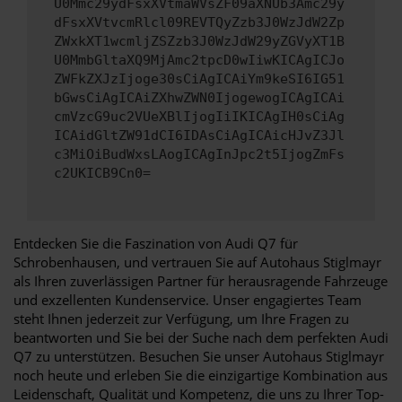
U0Mmc29ydFsxXVtmaWVsZF09aXNUb3Amc29y
dFsxXVtvcmRlcl09REVTQyZzb3J0WzJdW2Zp
ZWxkXT1wcmljZSZzb3J0WzJdW29yZGVyXT1B
U0MmbGltaXQ9MjAmc2tpcD0wIiwKICAgICJo
ZWFkZXJzIjoge30sCiAgICAiYm9keSI6IG51
bGwsCiAgICAiZXhwZWN0IjogewogICAgICAi
cmVzcG9uc2VUeXBlIjogIiIKICAgIH0sCiAg
ICAidGltZW91dCI6IDAsCiAgICAicHJvZ3Jl
c3MiOiBudWxsLAogICAgInJpc2t5IjogZmFs
c2UKICB9Cn0=
Entdecken Sie die Faszination von Audi Q7 für
Schrobenhausen, und vertrauen Sie auf Autohaus Stiglmayr
als Ihren zuverlässigen Partner für herausragende Fahrzeuge
und exzellenten Kundenservice. Unser engagiertes Team
steht Ihnen jederzeit zur Verfügung, um Ihre Fragen zu
beantworten und Sie bei der Suche nach dem perfekten Audi
Q7 zu unterstützen. Besuchen Sie unser Autohaus Stiglmayr
noch heute und erleben Sie die einzigartige Kombination aus
Leidenschaft, Qualität und Kompetenz, die uns zu Ihrer Top-