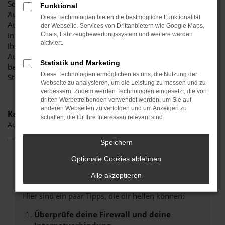
Schrobenhausen und Umgebung! Unser renommiertes
Funktional
Autohaus ist stolz darauf, Ihnen eine herausragende
Diese Technologien bieten die bestmögliche Funktionalität
Auswahl an Audi Q7 zu präsentieren, die höchste Standards
der Webseite. Services von Drittanbietern wie Google Maps,
in Sachen Qualität und Leistung erfüllen. Wir sind seit Jahren
Chats, Fahrzeugbewertungssystem und weitere werden
aktiviert.
Ihr vertrauenswürdiger Partner, wenn es um erstklassige
Automobile geht. Erfahren Sie mehr über unsere
Statistik und Marketing
beeindruckende Audi Q7 Flotte und warum Autohaus
Diese Technologien ermöglichen es uns, die Nutzung der
Stiglmayr die bevorzugte Adresse für Audi Q7 Liebhaber ist.
Webseite zu analysieren, um die Leistung zu messen und zu
verbessern. Zudem werden Technologien eingesetzt, die von
dritten Werbetreibenden verwendet werden, um Sie auf
anderen Webseiten zu verfolgen und um Anzeigen zu
Kategorie
schalten, die für Ihre Interessen relevant sind.
Audi Q7 Gebrauchtwagen Schrobenhausen
Speichern
Optionale Cookies ablehnen
Fehler: Network Error
Alle akzeptieren
Beim Laden ist ein Fehler aufgetreten.
Hier sind ein paar Tipps, die dir helfen können:
Überprüfe deine Firewall und deine