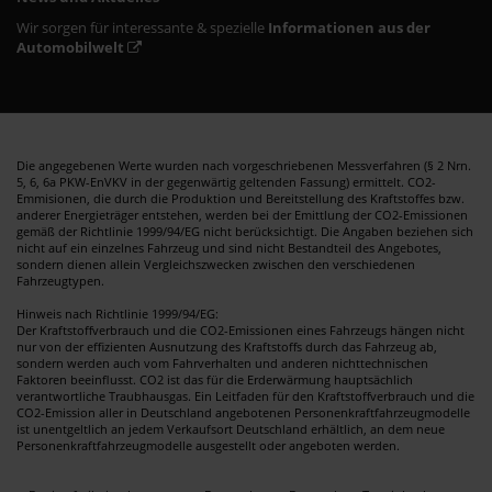
Wir sorgen für interessante & spezielle
Informationen aus der
Automobilwelt
Die angegebenen Werte wurden nach vorgeschriebenen Messverfahren (§ 2 Nrn.
5, 6, 6a PKW-EnVKV in der gegenwärtig geltenden Fassung) ermittelt. CO2-
Emmisionen, die durch die Produktion und Bereitstellung des Kraftstoffes bzw.
anderer Energieträger entstehen, werden bei der Emittlung der CO2-Emissionen
gemäß der Richtlinie 1999/94/EG nicht berücksichtigt. Die Angaben beziehen sich
nicht auf ein einzelnes Fahrzeug und sind nicht Bestandteil des Angebotes,
sondern dienen allein Vergleichszwecken zwischen den verschiedenen
Fahrzeugtypen.
Hinweis nach Richtlinie 1999/94/EG:
Der Kraftstoffverbrauch und die CO2-Emissionen eines Fahrzeugs hängen nicht
nur von der effizienten Ausnutzung des Kraftstoffs durch das Fahrzeug ab,
sondern werden auch vom Fahrverhalten und anderen nichttechnischen
Faktoren beeinflusst. CO2 ist das für die Erderwärmung hauptsächlich
verantwortliche Traubhausgas. Ein Leitfaden für den Kraftstoffverbrauch und die
CO2-Emission aller in Deutschland angebotenen Personenkraftfahrzeugmodelle
ist unentgeltlich an jedem Verkaufsort Deutschland erhältlich, an dem neue
Personenkraftfahrzeugmodelle ausgestellt oder angeboten werden.