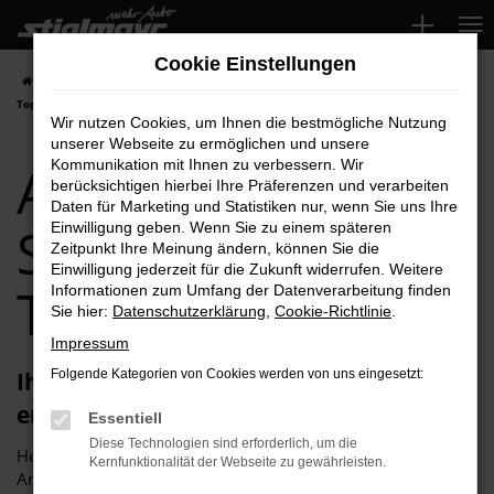
Zum
Hauptinhalt
Cookie Einstellungen
springen
Startseite
Schrobenhausen
Audi
Audi RS Q8 für Schrobenhausen
Top-Angebote
Wir nutzen Cookies, um Ihnen die bestmögliche Nutzung
unserer Webseite zu ermöglichen und unsere
Audi RS Q8 für
Kommunikation mit Ihnen zu verbessern. Wir
berücksichtigen hierbei Ihre Präferenzen und verarbeiten
Daten für Marketing und Statistiken nur, wenn Sie uns Ihre
Schrobenhausen
Einwilligung geben. Wenn Sie zu einem späteren
Zeitpunkt Ihre Meinung ändern, können Sie die
Einwilligung jederzeit für die Zukunft widerrufen. Weitere
Top-Angebote
Informationen zum Umfang der Datenverarbeitung finden
Sie hier:
Datenschutzerklärung
,
Cookie-Richtlinie
.
Impressum
Ihren Audi RS Q8 für Schrobenhausen
Folgende Kategorien von Cookies werden von uns eingesetzt:
erhalten Sie im Autohaus Stiglmayr
Essentiell
Diese Technologien sind erforderlich, um die
Herzlich willkommen bei Autohaus Stiglmayr – Ihre erste
Kernfunktionalität der Webseite zu gewährleisten.
Anlaufstelle für exzellente Audi RS Q8 Fahrzeuge für