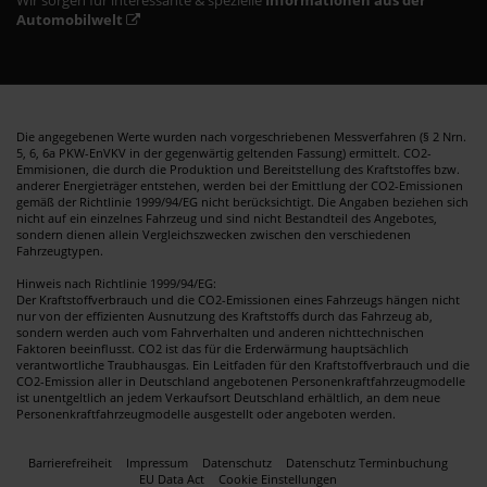
Automobilwelt
Die angegebenen Werte wurden nach vorgeschriebenen Messverfahren (§ 2 Nrn.
5, 6, 6a PKW-EnVKV in der gegenwärtig geltenden Fassung) ermittelt. CO2-
Emmisionen, die durch die Produktion und Bereitstellung des Kraftstoffes bzw.
anderer Energieträger entstehen, werden bei der Emittlung der CO2-Emissionen
gemäß der Richtlinie 1999/94/EG nicht berücksichtigt. Die Angaben beziehen sich
nicht auf ein einzelnes Fahrzeug und sind nicht Bestandteil des Angebotes,
sondern dienen allein Vergleichszwecken zwischen den verschiedenen
Fahrzeugtypen.
Hinweis nach Richtlinie 1999/94/EG:
Der Kraftstoffverbrauch und die CO2-Emissionen eines Fahrzeugs hängen nicht
nur von der effizienten Ausnutzung des Kraftstoffs durch das Fahrzeug ab,
sondern werden auch vom Fahrverhalten und anderen nichttechnischen
Faktoren beeinflusst. CO2 ist das für die Erderwärmung hauptsächlich
verantwortliche Traubhausgas. Ein Leitfaden für den Kraftstoffverbrauch und die
CO2-Emission aller in Deutschland angebotenen Personenkraftfahrzeugmodelle
ist unentgeltlich an jedem Verkaufsort Deutschland erhältlich, an dem neue
Personenkraftfahrzeugmodelle ausgestellt oder angeboten werden.
Barrierefreiheit
Impressum
Datenschutz
Datenschutz Terminbuchung
EU Data Act
Cookie Einstellungen