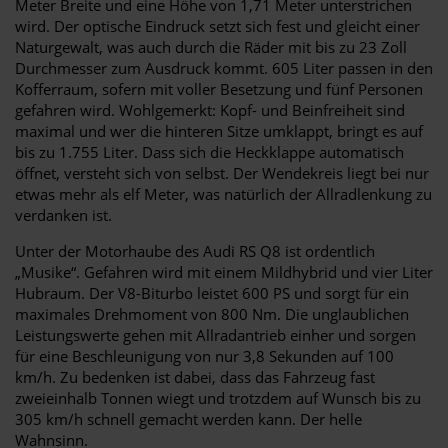
Meter Breite und eine Höhe von 1,71 Meter unterstrichen
wird. Der optische Eindruck setzt sich fest und gleicht einer
Naturgewalt, was auch durch die Räder mit bis zu 23 Zoll
Durchmesser zum Ausdruck kommt. 605 Liter passen in den
Kofferraum, sofern mit voller Besetzung und fünf Personen
gefahren wird. Wohlgemerkt: Kopf- und Beinfreiheit sind
maximal und wer die hinteren Sitze umklappt, bringt es auf
bis zu 1.755 Liter. Dass sich die Heckklappe automatisch
öffnet, versteht sich von selbst. Der Wendekreis liegt bei nur
etwas mehr als elf Meter, was natürlich der Allradlenkung zu
verdanken ist.
Unter der Motorhaube des Audi RS Q8 ist ordentlich
„Musike“. Gefahren wird mit einem Mildhybrid und vier Liter
Hubraum. Der V8-Biturbo leistet 600 PS und sorgt für ein
maximales Drehmoment von 800 Nm. Die unglaublichen
Leistungswerte gehen mit Allradantrieb einher und sorgen
für eine Beschleunigung von nur 3,8 Sekunden auf 100
km/h. Zu bedenken ist dabei, dass das Fahrzeug fast
zweieinhalb Tonnen wiegt und trotzdem auf Wunsch bis zu
305 km/h schnell gemacht werden kann. Der helle
Wahnsinn.