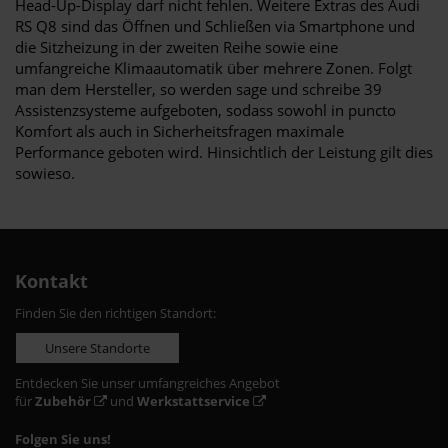
Head-Up-Display darf nicht fehlen. Weitere Extras des Audi
RS Q8 sind das Öffnen und Schließen via Smartphone und
die Sitzheizung in der zweiten Reihe sowie eine
umfangreiche Klimaautomatik über mehrere Zonen. Folgt
man dem Hersteller, so werden sage und schreibe 39
Assistenzsysteme aufgeboten, sodass sowohl in puncto
Komfort als auch in Sicherheitsfragen maximale
Performance geboten wird. Hinsichtlich der Leistung gilt dies
sowieso.
Kontakt
Finden Sie den richtigen Standort:
Unsere Standorte
Entdecken Sie unser umfangreiches Angebot
für
Zubehör
und
Werkstattservice
Folgen Sie uns!