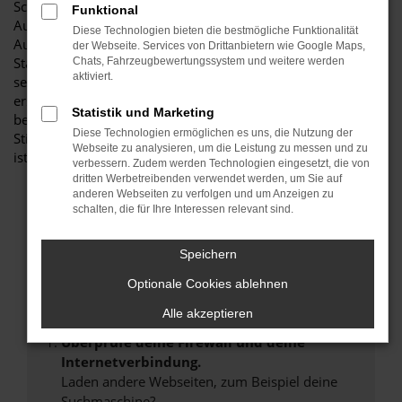
Schrobenhausen und Umgebung! Unser renommiertes
Funktional
Autohaus ist stolz darauf, Ihnen eine herausragende
Diese Technologien bieten die bestmögliche Funktionalität
Auswahl an Audi RS Q8 zu präsentieren, die höchste
der Webseite. Services von Drittanbietern wie Google Maps,
Standards in Sachen Qualität und Leistung erfüllen. Wir sind
Chats, Fahrzeugbewertungssystem und weitere werden
aktiviert.
seit Jahren Ihr vertrauenswürdiger Partner, wenn es um
erstklassige Automobile geht. Erfahren Sie mehr über unsere
Statistik und Marketing
beeindruckende Audi RS Q8 Flotte und warum Autohaus
Diese Technologien ermöglichen es uns, die Nutzung der
Stiglmayr die bevorzugte Adresse für Audi RS Q8 Liebhaber
Webseite zu analysieren, um die Leistung zu messen und zu
ist.
verbessern. Zudem werden Technologien eingesetzt, die von
dritten Werbetreibenden verwendet werden, um Sie auf
anderen Webseiten zu verfolgen und um Anzeigen zu
schalten, die für Ihre Interessen relevant sind.
Fehler: Network Error
Speichern
Optionale Cookies ablehnen
Beim Laden ist ein Fehler aufgetreten.
Hier sind ein paar Tipps, die dir helfen können:
Alle akzeptieren
Überprüfe deine Firewall und deine
Internetverbindung.
Laden andere Webseiten, zum Beispiel deine
Suchmaschine?