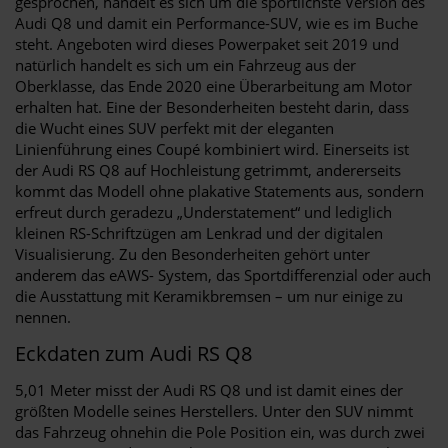
gesprochen, handelt es sich um die sportlichste Version des
Audi Q8 und damit ein Performance-SUV, wie es im Buche
steht. Angeboten wird dieses Powerpaket seit 2019 und
natürlich handelt es sich um ein Fahrzeug aus der
Oberklasse, das Ende 2020 eine Überarbeitung am Motor
erhalten hat. Eine der Besonderheiten besteht darin, dass
die Wucht eines SUV perfekt mit der eleganten
Linienführung eines Coupé kombiniert wird. Einerseits ist
der Audi RS Q8 auf Hochleistung getrimmt, andererseits
kommt das Modell ohne plakative Statements aus, sondern
erfreut durch geradezu „Understatement“ und lediglich
kleinen RS-Schriftzügen am Lenkrad und der digitalen
Visualisierung. Zu den Besonderheiten gehört unter
anderem das eAWS- System, das Sportdifferenzial oder auch
die Ausstattung mit Keramikbremsen – um nur einige zu
nennen.
Eckdaten zum Audi RS Q8
5,01 Meter misst der Audi RS Q8 und ist damit eines der
größten Modelle seines Herstellers. Unter den SUV nimmt
das Fahrzeug ohnehin die Pole Position ein, was durch zwei