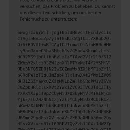
versuchen, das Problem zu beheben. Du kannst
uns diesen Text schicken, um uns bei der
Fehlersuche zu unterstützen:
ewogICJuYW1lIjogIk5ldHdvcmtFcnJvciIs
CiAgImNvbmZpZyI6IHsKICAgICJtZXRob2Qi
OiAiR0VUIiwKICAgICJ1cmwiOiAiaHR0cHM6
Ly9hcGkueC5ha3MtcHJvZC5hdWRhcmlzLm5l
dC92MS9jbGllbnRzLzIzMTAvd2Vic2l0ZS12
ZWhpY2xlcz93ZWJzaXRlPTYxNzI4Y2Y5MjVl
ODc3NTQ5ZDJjN2IwZCZmaWx0ZXJbMF1bZmll
bGRdPWlzT3duJmZpbHRlclswXVt2YWx1ZV09
dHJ1ZSZmaWx0ZXJbMV1bZmllbGRdPW1vZGVs
JmZpbHRlclsxXVt2YWx1ZV09JTVCJTdCJTIy
YXVkYXJpc19pZCUyMiUzQSUyMjVlMTViMjdm
YjkzZTU2NzNhNzZjYzllMCUyMiU3RCU1RCZm
aWx0ZXJbMV1bb3BdPUlOJnNvcnRbMF1bZmll
bGRdPWlzT3duJnNvcnRbMF1bb3JkZXJdPURF
U0Mmc29ydFsxXVtmaWVsZF09aXNUb3Amc29y
dFsxXVtvcmRlcl09REVTQyZzb3J0WzJdW2Zp