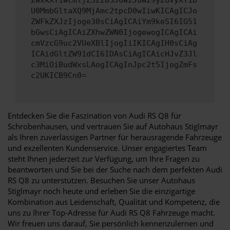
ZWxkXT1wcmljZSZzb3J0WzJdW29yZGVyXT1B
U0MmbGltaXQ9MjAmc2tpcD0wIiwKICAgICJo
ZWFkZXJzIjoge30sCiAgICAiYm9keSI6IG51
bGwsCiAgICAiZXhwZWN0IjogewogICAgICAi
cmVzcG9uc2VUeXBlIjogIiIKICAgIH0sCiAg
ICAidGltZW91dCI6IDAsCiAgICAicHJvZ3Jl
c3MiOiBudWxsLAogICAgInJpc2t5IjogZmFs
c2UKICB9Cn0=
Entdecken Sie die Faszination von Audi RS Q8 für
Schrobenhausen, und vertrauen Sie auf Autohaus Stiglmayr
als Ihren zuverlässigen Partner für herausragende Fahrzeuge
und exzellenten Kundenservice. Unser engagiertes Team
steht Ihnen jederzeit zur Verfügung, um Ihre Fragen zu
beantworten und Sie bei der Suche nach dem perfekten Audi
RS Q8 zu unterstützen. Besuchen Sie unser Autohaus
Stiglmayr noch heute und erleben Sie die einzigartige
Kombination aus Leidenschaft, Qualität und Kompetenz, die
uns zu Ihrer Top-Adresse für Audi RS Q8 Fahrzeuge macht.
Wir freuen uns darauf, Sie persönlich kennenzulernen und