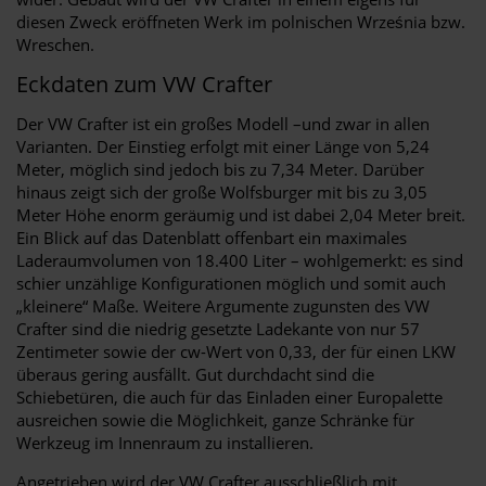
diesen Zweck eröffneten Werk im polnischen Września bzw.
Wreschen.
Eckdaten zum VW Crafter
Der VW Crafter ist ein großes Modell –und zwar in allen
Varianten. Der Einstieg erfolgt mit einer Länge von 5,24
Meter, möglich sind jedoch bis zu 7,34 Meter. Darüber
hinaus zeigt sich der große Wolfsburger mit bis zu 3,05
Meter Höhe enorm geräumig und ist dabei 2,04 Meter breit.
Ein Blick auf das Datenblatt offenbart ein maximales
Laderaumvolumen von 18.400 Liter – wohlgemerkt: es sind
schier unzählige Konfigurationen möglich und somit auch
„kleinere“ Maße. Weitere Argumente zugunsten des VW
Crafter sind die niedrig gesetzte Ladekante von nur 57
Zentimeter sowie der cw-Wert von 0,33, der für einen LKW
überaus gering ausfällt. Gut durchdacht sind die
Schiebetüren, die auch für das Einladen einer Europalette
ausreichen sowie die Möglichkeit, ganze Schränke für
Werkzeug im Innenraum zu installieren.
Angetrieben wird der VW Crafter ausschließlich mit