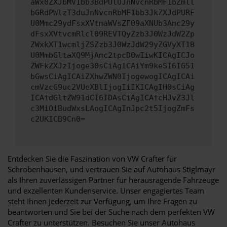
aWx0ZXJbMV1bb3BdPUlOJnNvcnRbMF1bZmll
bGRdPWlzT3duJnNvcnRbMF1bb3JkZXJdPURF
U0Mmc29ydFsxXVtmaWVsZF09aXNUb3Amc29y
dFsxXVtvcmRlcl09REVTQyZzb3J0WzJdW2Zp
ZWxkXT1wcmljZSZzb3J0WzJdW29yZGVyXT1B
U0MmbGltaXQ9MjAmc2tpcD0wIiwKICAgICJo
ZWFkZXJzIjoge30sCiAgICAiYm9keSI6IG51
bGwsCiAgICAiZXhwZWN0IjogewogICAgICAi
cmVzcG9uc2VUeXBlIjogIiIKICAgIH0sCiAg
ICAidGltZW91dCI6IDAsCiAgICAicHJvZ3Jl
c3MiOiBudWxsLAogICAgInJpc2t5IjogZmFs
c2UKICB9Cn0=
Entdecken Sie die Faszination von VW Crafter für
Schrobenhausen, und vertrauen Sie auf Autohaus Stiglmayr
als Ihren zuverlässigen Partner für herausragende Fahrzeuge
und exzellenten Kundenservice. Unser engagiertes Team
steht Ihnen jederzeit zur Verfügung, um Ihre Fragen zu
beantworten und Sie bei der Suche nach dem perfekten VW
Crafter zu unterstützen. Besuchen Sie unser Autohaus