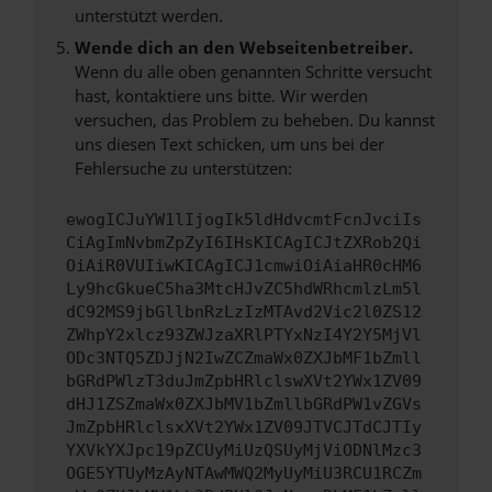
unterstützt werden.
Wende dich an den Webseitenbetreiber.
Wenn du alle oben genannten Schritte versucht
hast, kontaktiere uns bitte. Wir werden
versuchen, das Problem zu beheben. Du kannst
uns diesen Text schicken, um uns bei der
Fehlersuche zu unterstützen:
ewogICJuYW1lIjogIk5ldHdvcmtFcnJvciIs
CiAgImNvbmZpZyI6IHsKICAgICJtZXRob2Qi
OiAiR0VUIiwKICAgICJ1cmwiOiAiaHR0cHM6
Ly9hcGkueC5ha3MtcHJvZC5hdWRhcmlzLm5l
dC92MS9jbGllbnRzLzIzMTAvd2Vic2l0ZS12
ZWhpY2xlcz93ZWJzaXRlPTYxNzI4Y2Y5MjVl
ODc3NTQ5ZDJjN2IwZCZmaWx0ZXJbMF1bZmll
bGRdPWlzT3duJmZpbHRlclswXVt2YWx1ZV09
dHJ1ZSZmaWx0ZXJbMV1bZmllbGRdPW1vZGVs
JmZpbHRlclsxXVt2YWx1ZV09JTVCJTdCJTIy
YXVkYXJpc19pZCUyMiUzQSUyMjViODNlMzc3
OGE5YTUyMzAyNTAwMWQ2MyUyMiU3RCU1RCZm