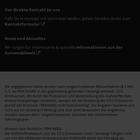
Der direkte Kontakt zu uns
Falls Sie in Kontakt mit uns treten wollen, gehen Sie bitte direkt zum
Kontaktformular
News und Aktuelles
Wir sorgen für interessante & spezielle
Informationen aus der
Automobilwelt
Die angegebenen Werte wurden nach vorgeschriebenen Messverfahren (§ 2 Nrn.
5, 6, 6a PKW-EnVKV in der gegenwärtig geltenden Fassung) ermittelt. CO2-
Emmisionen, die durch die Produktion und Bereitstellung des Kraftstoffes bzw.
anderer Energieträger entstehen, werden bei der Emittlung der CO2-Emissionen
gemäß der Richtlinie 1999/94/EG nicht berücksichtigt. Die Angaben beziehen sich
nicht auf ein einzelnes Fahrzeug und sind nicht Bestandteil des Angebotes,
sondern dienen allein Vergleichszwecken zwischen den verschiedenen
Fahrzeugtypen.
Hinweis nach Richtlinie 1999/94/EG:
Der Kraftstoffverbrauch und die CO2-Emissionen eines Fahrzeugs hängen nicht
nur von der effizienten Ausnutzung des Kraftstoffs durch das Fahrzeug ab,