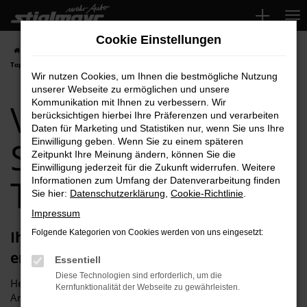
Zum
Hauptinhalt
Cookie Einstellungen
springen
Startseite
Schrobenhausen
VW
VW Crafter für Schrobenhausen
Top-Angebote
Wir nutzen Cookies, um Ihnen die bestmögliche Nutzung
unserer Webseite zu ermöglichen und unsere
VW Crafter für
Kommunikation mit Ihnen zu verbessern. Wir
berücksichtigen hierbei Ihre Präferenzen und verarbeiten
Daten für Marketing und Statistiken nur, wenn Sie uns Ihre
Schrobenhausen
Einwilligung geben. Wenn Sie zu einem späteren
Zeitpunkt Ihre Meinung ändern, können Sie die
Einwilligung jederzeit für die Zukunft widerrufen. Weitere
Top-Angebote
Informationen zum Umfang der Datenverarbeitung finden
Sie hier:
Datenschutzerklärung
,
Cookie-Richtlinie
.
Impressum
Ihren VW Crafter für Schrobenhausen
Folgende Kategorien von Cookies werden von uns eingesetzt:
erhalten Sie im Autohaus Stiglmayr
Essentiell
Diese Technologien sind erforderlich, um die
Herzlich willkommen bei Autohaus Stiglmayr – Ihre erste
Kernfunktionalität der Webseite zu gewährleisten.
Anlaufstelle für exzellente VW Crafter Fahrzeuge für