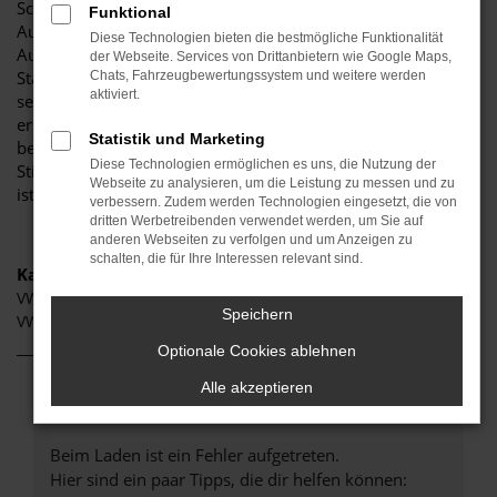
Schrobenhausen und Umgebung! Unser renommiertes
Funktional
Autohaus ist stolz darauf, Ihnen eine herausragende
Diese Technologien bieten die bestmögliche Funktionalität
Auswahl an VW Crafter zu präsentieren, die höchste
der Webseite. Services von Drittanbietern wie Google Maps,
Standards in Sachen Qualität und Leistung erfüllen. Wir sind
Chats, Fahrzeugbewertungssystem und weitere werden
aktiviert.
seit Jahren Ihr vertrauenswürdiger Partner, wenn es um
erstklassige Automobile geht. Erfahren Sie mehr über unsere
Statistik und Marketing
beeindruckende VW Crafter Flotte und warum Autohaus
Diese Technologien ermöglichen es uns, die Nutzung der
Stiglmayr die bevorzugte Adresse für VW Crafter Liebhaber
Webseite zu analysieren, um die Leistung zu messen und zu
ist.
verbessern. Zudem werden Technologien eingesetzt, die von
dritten Werbetreibenden verwendet werden, um Sie auf
anderen Webseiten zu verfolgen und um Anzeigen zu
schalten, die für Ihre Interessen relevant sind.
Kategorie
VW Crafter Schrobenhausen
Speichern
VW Crafter Gebrauchtwagen Schrobenhausen
Optionale Cookies ablehnen
Alle akzeptieren
Fehler: Network Error
Beim Laden ist ein Fehler aufgetreten.
Hier sind ein paar Tipps, die dir helfen können: