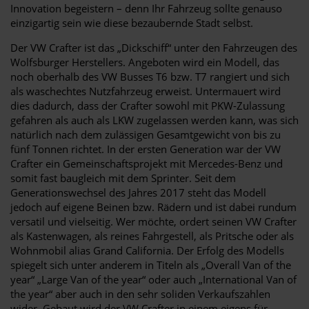
Innovation begeistern – denn Ihr Fahrzeug sollte genauso
einzigartig sein wie diese bezaubernde Stadt selbst.
Der VW Crafter ist das „Dickschiff“ unter den Fahrzeugen des
Wolfsburger Herstellers. Angeboten wird ein Modell, das
noch oberhalb des VW Busses T6 bzw. T7 rangiert und sich
als waschechtes Nutzfahrzeug erweist. Untermauert wird
dies dadurch, dass der Crafter sowohl mit PKW-Zulassung
gefahren als auch als LKW zugelassen werden kann, was sich
natürlich nach dem zulässigen Gesamtgewicht von bis zu
fünf Tonnen richtet. In der ersten Generation war der VW
Crafter ein Gemeinschaftsprojekt mit Mercedes-Benz und
somit fast baugleich mit dem Sprinter. Seit dem
Generationswechsel des Jahres 2017 steht das Modell
jedoch auf eigene Beinen bzw. Rädern und ist dabei rundum
versatil und vielseitig. Wer möchte, ordert seinen VW Crafter
als Kastenwagen, als reines Fahrgestell, als Pritsche oder als
Wohnmobil alias Grand California. Der Erfolg des Modells
spiegelt sich unter anderem in Titeln als „Overall Van of the
year“ „Large Van of the year“ oder auch „International Van of
the year“ aber auch in den sehr soliden Verkaufszahlen
wider. Gebaut wird der VW Crafter in einem eigens für