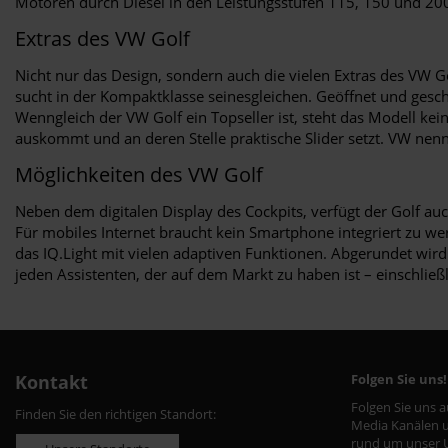
Motoren durch Diesel in den Leistungsstufen 115, 150 und 200 
Extras des VW Golf
Nicht nur das Design, sondern auch die vielen Extras des VW
sucht in der Kompaktklasse seinesgleichen. Geöffnet und gesc
Wenngleich der VW Golf ein Topseller ist, steht das Modell kei
auskommt und an deren Stelle praktische Slider setzt. VW nennt
Möglichkeiten des VW Golf
Neben dem digitalen Display des Cockpits, verfügt der Golf auc
Für mobiles Internet braucht kein Smartphone integriert zu wer
das IQ.Light mit vielen adaptiven Funktionen. Abgerundet wir
jeden Assistenten, der auf dem Markt zu haben ist – einschließ
Kontakt
Folgen Sie uns!
Folgen Sie uns 
Finden Sie den richtigen Standort:
Media Kanälen u
rund um unser 