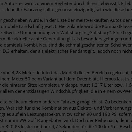
 Auto – es wird zu einem Begleiter durch Ihren Lebensstil. Erle
n – denn Ihr Fahrzeug sollte genauso einzigartig sein wie diese be
er geschrieben wurde. In der Liste der meistverkauften Autos der
tomobile Landschaft gesetzt. Hierzulande wird die Kompaktklasse
ie zeitweise Umbenennung von Wolfsburg in „Golfsburg“. Eine Leg
m die aktuelle achte Generation gilt als besonders gelungen und
und damit als Kombi. Neu sind die schmal geschnittenen Scheinwe
 ID.3 erhalten, der als elektrisches Pendant gilt, jedoch noch nic
 von 4,28 Meter definiert das Modell diesen Bereich regelrecht, l
inem Meter 50 beim Variant auf dem Datenblatt. Hieraus lässt sic
die hinteren Sitze komplett umklappt, nutzt 1.217 Liter bzw. 1.6
allem der erstklassigen Windschlüpfrigkeit, die in einem cw-W
eite bei kaum einem anderen Fahrzeug möglich ist. Zu bedenken is
n. Wer sich für eine Kombination aus Elektro- und Verbrennungsm
ngt es auf ein Leistungsspektrum zwischen 90 und 190 PS, sofern 
onst nur im VW Golf R angeboten wird. Doch der Reihe nach, denn 
er 320 PS leistet und nur 4,7 Sekunden für die 100 km/h – Besch