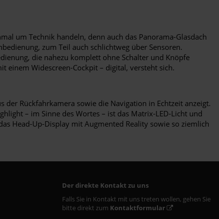
 einmal um Technik handeln, denn auch das Panorama-Glasdach
rnbedienung, zum Teil auch schlichtweg über Sensoren.
 Bedienung, die nahezu komplett ohne Schalter und Knöpfe
t einem Widescreen-Cockpit – digital, versteht sich.
us der Rückfahrkamera sowie die Navigation in Echtzeit anzeigt.
ighlight – im Sinne des Wortes – ist das Matrix-LED-Licht und
 das Head-Up-Display mit Augmented Reality sowie so ziemlich
Der direkte Kontakt zu uns
Falls Sie in Kontakt mit uns treten wollen, gehen Sie
bitte direkt zum
Kontaktformular