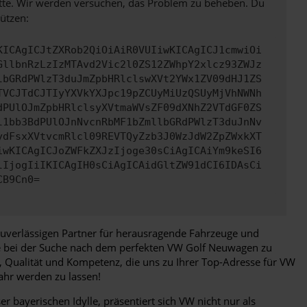
bitte. Wir werden versuchen, das Problem zu beheben. Du
ützen:
KICAgICJtZXRob2QiOiAiR0VUIiwKICAgICJ1cmwiOi
GllbnRzLzIzMTAvd2Vic2l0ZS12ZWhpY2xlcz93ZWJz
lbGRdPWlzT3duJmZpbHRlclswXVt2YWx1ZV09dHJ1ZS
TVCJTdCJTIyYXVkYXJpc19pZCUyMiUzQSUyMjVhNWNh
dPUlOJmZpbHRlclsyXVtmaWVsZF09dXNhZ2VTdGF0ZS
l1bb3BdPUlOJnNvcnRbMF1bZmllbGRdPWlzT3duJnNv
ydFsxXVtvcmRlcl09REVTQyZzb3J0WzJdW2ZpZWxkXT
iwKICAgICJoZWFkZXJzIjoge30sCiAgICAiYm9keSI6
lIjogIiIKICAgIH0sCiAgICAidGltZW91dCI6IDAsCi
CB9Cn0=
zuverlässigen Partner für herausragende Fahrzeuge und
ie bei der Suche nach dem perfekten VW Golf Neuwagen zu
, Qualität und Kompetenz, die uns zu Ihrer Top-Adresse für VW
hr werden zu lassen!
bayerischen Idylle, präsentiert sich VW nicht nur als