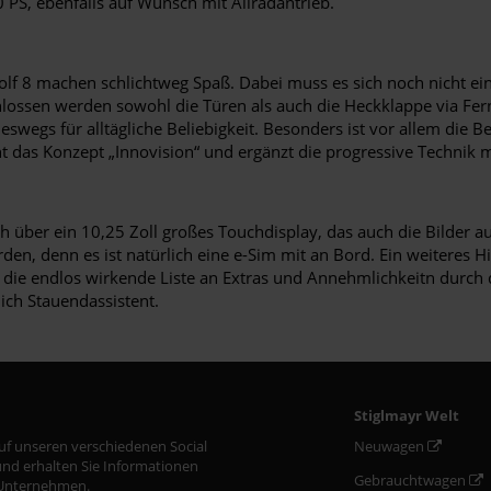
PS, ebenfalls auf Wunsch mit Allradantrieb.
 Golf 8 machen schlichtweg Spaß. Dabei muss es sich noch nicht
hlossen werden sowohl die Türen als auch die Heckklappe via Fe
neswegs für alltägliche Beliebigkeit. Besonders ist vor allem die
 das Konzept „Innovision“ und ergänzt die progressive Technik mi
h über ein 10,25 Zoll großes Touchdisplay, das auch die Bilder a
den, denn es ist natürlich eine e-Sim mit an Bord. Ein weiteres H
d die endlos wirkende Liste an Extras und Annehmlichkeitn durch
lich Stauendassistent.
Stiglmayr Welt
auf unseren verschiedenen Social
Neuwagen
nd erhalten Sie Informationen
Gebrauchtwagen
Unternehmen.