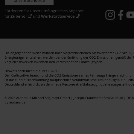
Unsere Standorte
Entdecken Sie unser umfangreiches Angebot
für
Zubehör
und
Werkstattservice
Die angegebenen Werte wurden nach vorgeschriebenen Messverfahren (§ 2 Nrn. 5, 6,
Energieträger entstehen, werden bei der Emittlung der CO2-Emissionen gemäß der Ric
Vergleichszwecken zwischen den verschiedenen Fahrzeugtypen.
Hinweis nach Richtlinie 1999/94/EG:
Der Kraftstoffverbrauch und die CO2-Emissionen eines Fahrzeugs hängen nicht nur 
ist das für die Erderwärmung hauptsächlich verantwortliche Traubhausgas. Ein Leit
Deutschland erhältlich, an dem neue Personenkraftfahrzeugmodelle ausgestellt od
© 2026 Autohaus Michael Stiglmayr GmbH | Joseph-Fraunhofer-Straße 46-48 | DE-8
by audaris.de