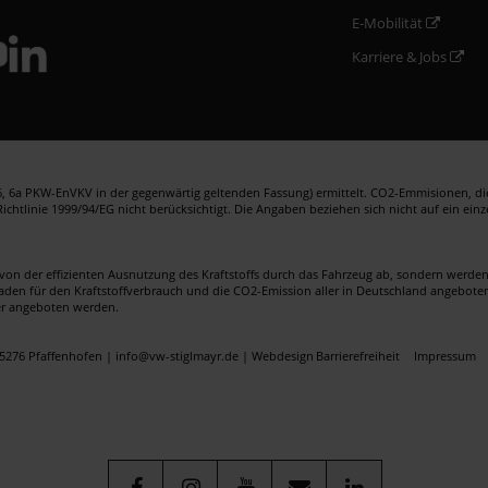
E-Mobilität
Karriere & Jobs
 6a PKW-EnVKV in der gegenwärtig geltenden Fassung) ermittelt. CO2-Emmisionen, die 
htlinie 1999/94/EG nicht berücksichtigt. Die Angaben beziehen sich nicht auf ein ein
von der effizienten Ausnutzung des Kraftstoffs durch das Fahrzeug ab, sondern werd
faden für den Kraftstoffverbrauch und die CO2-Emission aller in Deutschland angebote
er angeboten werden.
5276 Pfaffenhofen | info@vw-stiglmayr.de |
Webdesign
Barrierefreiheit
Impressum