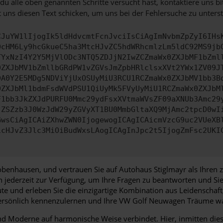
u alle oben genannten Schritte versucht hast, kontaktiere uns 
 uns diesen Text schicken, um uns bei der Fehlersuche zu unterst
CJuYW1lIjogIk5ldHdvcmtFcnJvciIsCiAgImNvbmZpZyI6IHs
0cHM6Ly9hcGkueC5ha3MtcHJvZC5hdWRhcmlzLm5ldC92MS9jb
TYxNzI4Y2Y5MjVlODc3NTQ5ZDJjN2IwZCZmaWx0ZXJbMF1bZml
0ZXJbMV1bZmllbGRdPW1vZGVsJmZpbHRlclsxXVt2YWx1ZV09J
DA0Y2E5MDg5NDViYjUxOSUyMiU3RCU1RCZmaWx0ZXJbMV1bb3B
0ZXJbMl1bdmFsdWVdPSU1QiUyMk5FVyUyMiU1RCZmaWx0ZXJbM
F1bb3JkZXJdPURFU0Mmc29ydFsxXVtmaWVsZF09aXNUb3Amc29
jZSZzb3J0WzJdW29yZGVyXT1BU0MmbGltaXQ9MjAmc2tpcD0wI
GwsCiAgICAiZXhwZWN0IjogewogICAgICAicmVzcG9uc2VUeXB
icHJvZ3Jlc3MiOiBudWxsLAogICAgInJpc2t5IjogZmFsc2UKI
benhausen, und vertrauen Sie auf Autohaus Stiglmayr als Ihren 
en jederzeit zur Verfügung, um Ihre Fragen zu beantworten und S
e und erleben Sie die einzigartige Kombination aus Leidenschaft
persönlich kennenzulernen und Ihre VW Golf Neuwagen Träume wa
 Moderne auf harmonische Weise verbindet. Hier, inmitten dieser 