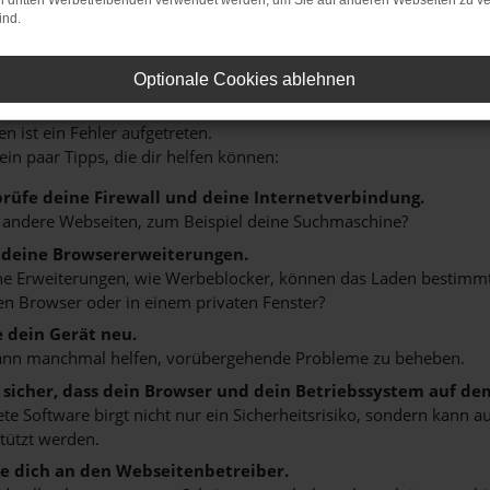
on dritten Werbetreibenden verwendet werden, um Sie auf anderen Webseiten zu ve
ind.
Optionale Cookies ablehnen
r: Network Error
n ist ein Fehler aufgetreten.
 ein paar Tipps, die dir helfen können:
rüfe deine Firewall und deine Internetverbindung.
 andere Webseiten, zum Beispiel deine Suchmaschine?
 deine Browsererweiterungen.
 Erweiterungen, wie Werbeblocker, können das Laden bestimmter 
n Browser oder in einem privaten Fenster?
e dein Gerät neu.
ann manchmal helfen, vorübergehende Probleme zu beheben.
e sicher, dass dein Browser und dein Betriebssystem auf de
ete Software birgt nicht nur ein Sicherheitsrisiko, sondern kann
tützt werden.
 dich an den Webseitenbetreiber.