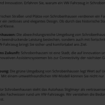
und Innovation. Erfahren Sie, warum ein VW-Fahrzeug in Schroben
ischen Straßen und Plätze von Schrobenhausen verdienen ein Fahr
ür ein zeitloses und elegantes Design. Ob durch das historische S
d Klasse.
enhausen:
Die abwechslungsreiche Umgebung von Schrobenhausen 
hre beeindruckende Leistung bestechen, sondern auch mit fortschrit
W-Fahrzeug bringt Sie sicher und komfortabel ans Ziel.
ns Zukunft:
Schrobenhausen ist eine Stadt, die auf Innovation und
innovativen Assistenzsystemen bis zur Connectivity der nächsten
bung:
Die grüne Umgebung von Schrobenhausen legt Wert auf U
tet. Mit einem umweltfreundlichen VW-Modell können Sie nicht n
r Schrobenhausen steht das Autohaus Stiglmayr als vertrauensw
ndes Fachwissen rund um VW-Fahrzeuge. Wir verstehen die Bedür
st.