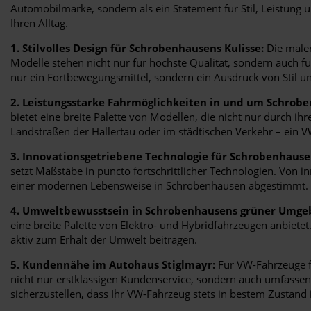
Automobilmarke, sondern als ein Statement für Stil, Leistung 
Ihren Alltag.
1. Stilvolles Design für Schrobenhausens Kulisse:
Die maler
Modelle stehen nicht nur für höchste Qualität, sondern auch f
nur ein Fortbewegungsmittel, sondern ein Ausdruck von Stil un
2. Leistungsstarke Fahrmöglichkeiten in und um Schrob
bietet eine breite Palette von Modellen, die nicht nur durch i
Landstraßen der Hallertau oder im städtischen Verkehr – ein V
3. Innovationsgetriebene Technologie für Schrobenhause
setzt Maßstäbe in puncto fortschrittlicher Technologien. Von 
einer modernen Lebensweise in Schrobenhausen abgestimmt.
4. Umweltbewusstsein in Schrobenhausens grüner Umge
eine breite Palette von Elektro- und Hybridfahrzeugen anbie
aktiv zum Erhalt der Umwelt beitragen.
5. Kundennähe im Autohaus Stiglmayr:
Für VW-Fahrzeuge fü
nicht nur erstklassigen Kundenservice, sondern auch umfasse
sicherzustellen, dass Ihr VW-Fahrzeug stets in bestem Zustand i