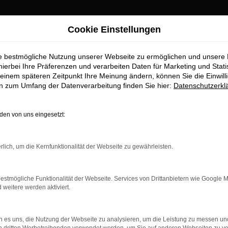
Cookie Einstellungen
robenhausen Top-Angebote
ie bestmögliche Nutzung unserer Webseite zu ermöglichen und unsere
 für Schrobenhaus
hierbei Ihre Präferenzen und verarbeiten Daten für Marketing und Stati
einem späteren Zeitpunkt Ihre Meinung ändern, können Sie die Einwillig
en zum Umfang der Datenverarbeitung finden Sie hier:
Datenschutzerkl
obenhausen erhalten Sie im Autoh
en von uns eingesetzt:
aufstelle für exzellente VW Golf Neuwagen Fahrzeuge für Schro
wagen zu präsentieren, die höchste Standards in Sachen Qualität 
rlich, um die Kernfunktionalität der Webseite zu gewährleisten.
bile geht. Erfahren Sie mehr über unsere beeindruckende VW Gol
estmögliche Funktionalität der Webseite. Services von Drittanbietern wie Google 
eitere werden aktiviert.
 es uns, die Nutzung der Webseite zu analysieren, um die Leistung zu messen u