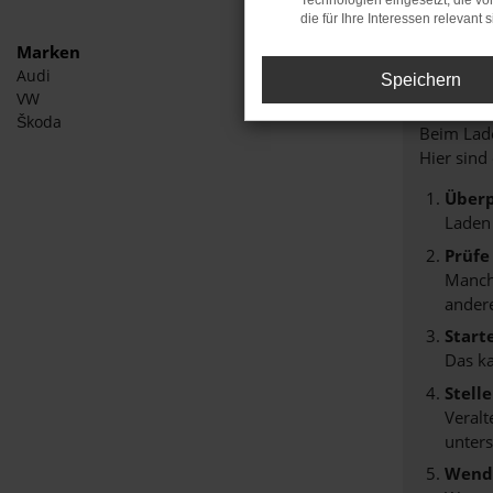
Technologien eingesetzt, die v
die für Ihre Interessen relevant s
Marken
Audi
Speichern
Fehle
VW
Škoda
Beim Lade
Hier sind
Überp
Laden
Prüfe
Manche
andere
Start
Das k
Stell
Veralt
unters
Wende