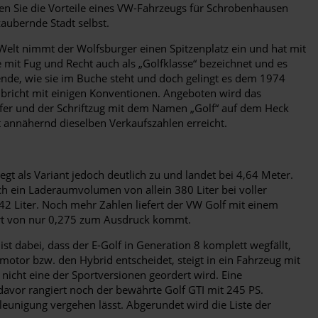
ben Sie die Vorteile eines VW-Fahrzeugs für Schrobenhausen
zaubernde Stadt selbst.
 Welt nimmt der Wolfsburger einen Spitzenplatz ein und hat mit
 mit Fug und Recht auch als „Golfklasse“ bezeichnet und es
ende, wie sie im Buche steht und doch gelingt es dem 1974
 bricht mit einigen Konventionen. Angeboten wird das
rfer und der Schriftzug mit dem Namen „Golf“ auf dem Heck
ht annähernd dieselben Verkaufszahlen erreicht.
egt als Variant jedoch deutlich zu und landet bei 4,64 Meter.
h ein Laderaumvolumen von allein 380 Liter bei voller
42 Liter. Noch mehr Zahlen liefert der VW Golf mit einem
ert von nur 0,275 zum Ausdruck kommt.
t dabei, dass der E-Golf in Generation 8 komplett wegfällt,
otor bzw. den Hybrid entscheidet, steigt in ein Fahrzeug mit
nicht eine der Sportversionen geordert wird. Eine
davor rangiert noch der bewährte Golf GTI mit 245 PS.
leunigung vergehen lässt. Abgerundet wird die Liste der