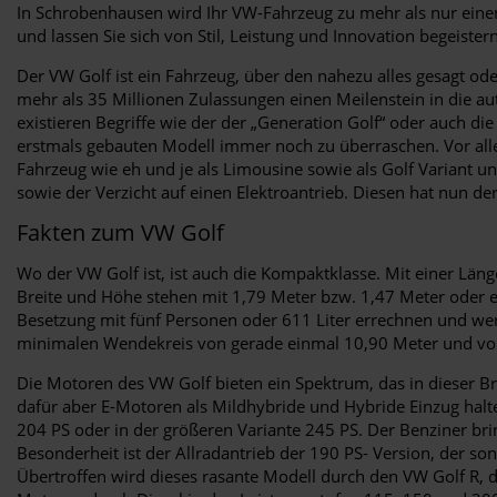
In Schrobenhausen wird Ihr VW-Fahrzeug zu mehr als nur einem
und lassen Sie sich von Stil, Leistung und Innovation begeister
Der VW Golf ist ein Fahrzeug, über den nahezu alles gesagt od
mehr als 35 Millionen Zulassungen einen Meilenstein in die au
existieren Begriffe wie der der „Generation Golf“ oder auch d
erstmals gebauten Modell immer noch zu überraschen. Vor alle
Fahrzeug wie eh und je als Limousine sowie als Golf Variant 
sowie der Verzicht auf einen Elektroantrieb. Diesen hat nun der
Fakten zum VW Golf
Wo der VW Golf ist, ist auch die Kompaktklasse. Mit einer Länge
Breite und Höhe stehen mit 1,79 Meter bzw. 1,47 Meter oder e
Besetzung mit fünf Personen oder 611 Liter errechnen und wer 
minimalen Wendekreis von gerade einmal 10,90 Meter und vor 
Die Motoren des VW Golf bieten ein Spektrum, das in dieser Br
dafür aber E-Motoren als Mildhybride und Hybride Einzug halte
204 PS oder in der größeren Variante 245 PS. Der Benziner bri
Besonderheit ist der Allradantrieb der 190 PS- Version, der s
Übertroffen wird dieses rasante Modell durch den VW Golf R, d