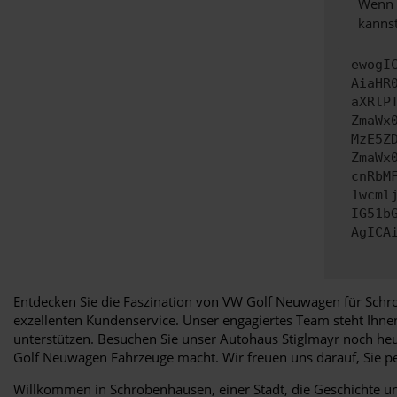
Wenn d
kannst
ewogI
AiaHR
aXRlP
ZmaWx
MzE5Z
ZmaWx
cnRbM
1wcml
IG51b
AgICA
Entdecken Sie die Faszination von VW Golf Neuwagen für Schro
exzellenten Kundenservice. Unser engagiertes Team steht Ihn
unterstützen. Besuchen Sie unser Autohaus Stiglmayr noch heut
Golf Neuwagen Fahrzeuge macht. Wir freuen uns darauf, Sie 
Willkommen in Schrobenhausen, einer Stadt, die Geschichte und