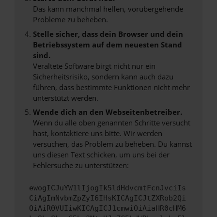
Das kann manchmal helfen, vorübergehende
Probleme zu beheben.
Stelle sicher, dass dein Browser und dein
Betriebssystem auf dem neuesten Stand
sind.
Veraltete Software birgt nicht nur ein
Sicherheitsrisiko, sondern kann auch dazu
führen, dass bestimmte Funktionen nicht mehr
unterstützt werden.
Wende dich an den Webseitenbetreiber.
Wenn du alle oben genannten Schritte versucht
hast, kontaktiere uns bitte. Wir werden
versuchen, das Problem zu beheben. Du kannst
uns diesen Text schicken, um uns bei der
Fehlersuche zu unterstützen:
ewogICJuYW1lIjogIk5ldHdvcmtFcnJvciIs
CiAgImNvbmZpZyI6IHsKICAgICJtZXRob2Qi
OiAiR0VUIiwKICAgICJ1cmwiOiAiaHR0cHM6