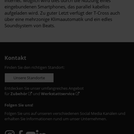
Internet. Möglich wird dies durch die Nutzung eines
eingebundenen Smartphones, das parallel kabellos
aufgeladen wird. Zu guter Letzt verfügt der T-Cross auch
über eine mehrzonige Klimaautomatik und ein edles
Soundsystem von Beats.
Kontakt
Finden Sie den richtigen Standort:
Unsere Standorte
Entdecken Sie unser umfangreiches Angebot
für
Zubehör
und
Werkstattservice
Folgen Sie uns!
Folgen Sie uns auf unseren verschiedenen Social Media Kanälen und
erhalten Sie Informationen rund um unser Unternehmen.