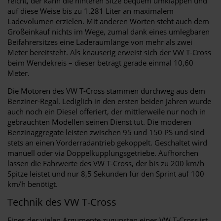
reicht, der kann die hinteren Sitze bequem umklappen und
auf diese Weise bis zu 1.281 Liter an maximalem
Ladevolumen erzielen. Mit anderen Worten steht auch dem
Großeinkauf nichts im Wege, zumal dank eines umlegbaren
Beifahrersitzes eine Laderaumlänge von mehr als zwei
Meter bereitsteht. Als knauserig erweist sich der VW T-Cross
beim Wendekreis – dieser beträgt gerade einmal 10,60
Meter.
Die Motoren des VW T-Cross stammen durchweg aus dem
Benziner-Regal. Lediglich in den ersten beiden Jahren wurde
auch noch ein Diesel offeriert, der mittlerweile nur noch in
gebrauchten Modellen seinen Dienst tut. Die moderen
Benzinaggregate leisten zwischen 95 und 150 PS und sind
stets an einen Vorderradantrieb gekoppelt. Geschaltet wird
manuell oder via Doppelkupplungsgetriebe. Aufhorchen
lassen die Fahrwerte des VW T-Cross, der bis zu 200 km/h
Spitze leistet und nur 8,5 Sekunden für den Sprint auf 100
km/h benötigt.
Technik des VW T-Cross
Eines der vielen Argumente zugunsten eines VW T-Cross ist