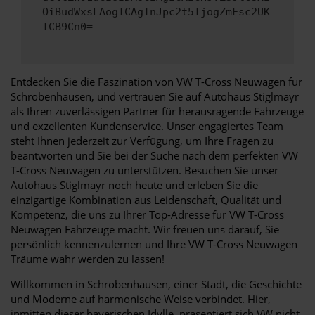
OiBudWxsLAogICAgInJpc2t5IjogZmFsc2UK
ICB9Cn0=
Entdecken Sie die Faszination von VW T-Cross Neuwagen für
Schrobenhausen, und vertrauen Sie auf Autohaus Stiglmayr
als Ihren zuverlässigen Partner für herausragende Fahrzeuge
und exzellenten Kundenservice. Unser engagiertes Team
steht Ihnen jederzeit zur Verfügung, um Ihre Fragen zu
beantworten und Sie bei der Suche nach dem perfekten VW
T-Cross Neuwagen zu unterstützen. Besuchen Sie unser
Autohaus Stiglmayr noch heute und erleben Sie die
einzigartige Kombination aus Leidenschaft, Qualität und
Kompetenz, die uns zu Ihrer Top-Adresse für VW T-Cross
Neuwagen Fahrzeuge macht. Wir freuen uns darauf, Sie
persönlich kennenzulernen und Ihre VW T-Cross Neuwagen
Träume wahr werden zu lassen!
Willkommen in Schrobenhausen, einer Stadt, die Geschichte
und Moderne auf harmonische Weise verbindet. Hier,
inmitten dieser bayerischen Idylle, präsentiert sich VW nicht