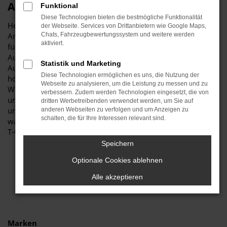
Autohaus Stiglmayr
Funktional
Diese Technologien bieten die bestmögliche Funktionalität
Herzlich willkommen bei Autohaus Stiglmayr – Ihre erste
der Webseite. Services von Drittanbietern wie Google Maps,
Anlaufstelle für exzellente VW T-Cross Neuwagen Fahrzeuge
Chats, Fahrzeugbewertungssystem und weitere werden
aktiviert.
für Schrobenhausen und Umgebung! Unser renommiertes
Autohaus ist stolz darauf, Ihnen eine herausragende
Statistik und Marketing
Auswahl an VW T-Cross Neuwagen zu präsentieren, die
Diese Technologien ermöglichen es uns, die Nutzung der
höchste Standards in Sachen Qualität und Leistung erfüllen.
Webseite zu analysieren, um die Leistung zu messen und zu
Wir sind seit Jahren Ihr vertrauenswürdiger Partner, wenn es
verbessern. Zudem werden Technologien eingesetzt, die von
um erstklassige Automobile geht. Erfahren Sie mehr über
dritten Werbetreibenden verwendet werden, um Sie auf
unsere beeindruckende VW T-Cross Neuwagen Flotte und
anderen Webseiten zu verfolgen und um Anzeigen zu
schalten, die für Ihre Interessen relevant sind.
warum Autohaus Stiglmayr die bevorzugte Adresse für VW
T-Cross Neuwagen Liebhaber ist.
Speichern
Optionale Cookies ablehnen
Alle akzeptieren
Marken