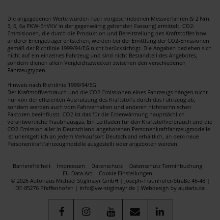
Die angegebenen Werte wurden nach vorgeschriebenen Messverfahren (§ 2 Nrn.
5, 6, 6a PKW-EnVKV in der gegenwärtig geltenden Fassung) ermittelt. CO2-
Emmisionen, die durch die Produktion und Bereitstellung des Kraftstoffes bzw.
anderer Energieträger entstehen, werden bei der Emittlung der CO2-Emissionen
gemäß der Richtlinie 1999/94/EG nicht berücksichtigt. Die Angaben beziehen sich
nicht auf ein einzelnes Fahrzeug und sind nicht Bestandteil des Angebotes,
sondern dienen allein Vergleichszwecken zwischen den verschiedenen
Fahrzeugtypen.
Hinweis nach Richtlinie 1999/94/EG:
Der Kraftstoffverbrauch und die CO2-Emissionen eines Fahrzeugs hängen nicht
nur von der effizienten Ausnutzung des Kraftstoffs durch das Fahrzeug ab,
sondern werden auch vom Fahrverhalten und anderen nichttechnischen
Faktoren beeinflusst. CO2 ist das für die Erderwärmung hauptsächlich
verantwortliche Traubhausgas. Ein Leitfaden für den Kraftstoffverbrauch und die
CO2-Emission aller in Deutschland angebotenen Personenkraftfahrzeugmodelle
ist unentgeltlich an jedem Verkaufsort Deutschland erhältlich, an dem neue
Personenkraftfahrzeugmodelle ausgestellt oder angeboten werden.
Barrierefreiheit
Impressum
Datenschutz
Datenschutz Terminbuchung
EU Data Act
Cookie Einstellungen
© 2026 Autohaus Michael Stiglmayr GmbH | Joseph-Fraunhofer-Straße 46-48 |
DE-85276 Pfaffenhofen | info@vw-stiglmayr.de |
Webdesign by audaris.de