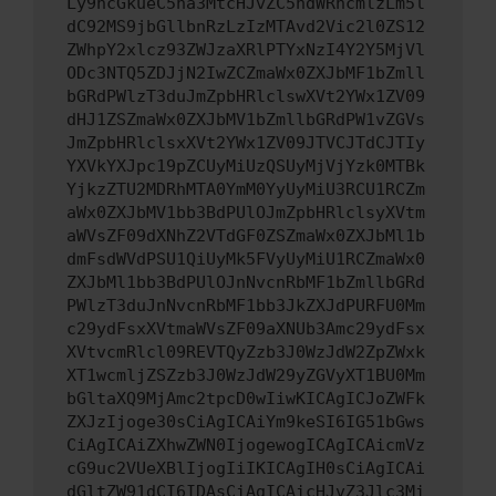
Ly9hcGkueC5ha3MtcHJvZC5hdWRhcmlzLm5l
dC92MS9jbGllbnRzLzIzMTAvd2Vic2l0ZS12
ZWhpY2xlcz93ZWJzaXRlPTYxNzI4Y2Y5MjVl
ODc3NTQ5ZDJjN2IwZCZmaWx0ZXJbMF1bZmll
bGRdPWlzT3duJmZpbHRlclswXVt2YWx1ZV09
dHJ1ZSZmaWx0ZXJbMV1bZmllbGRdPW1vZGVs
JmZpbHRlclsxXVt2YWx1ZV09JTVCJTdCJTIy
YXVkYXJpc19pZCUyMiUzQSUyMjVjYzk0MTBk
YjkzZTU2MDRhMTA0YmM0YyUyMiU3RCU1RCZm
aWx0ZXJbMV1bb3BdPUlOJmZpbHRlclsyXVtm
aWVsZF09dXNhZ2VTdGF0ZSZmaWx0ZXJbMl1b
dmFsdWVdPSU1QiUyMk5FVyUyMiU1RCZmaWx0
ZXJbMl1bb3BdPUlOJnNvcnRbMF1bZmllbGRd
PWlzT3duJnNvcnRbMF1bb3JkZXJdPURFU0Mm
c29ydFsxXVtmaWVsZF09aXNUb3Amc29ydFsx
XVtvcmRlcl09REVTQyZzb3J0WzJdW2ZpZWxk
XT1wcmljZSZzb3J0WzJdW29yZGVyXT1BU0Mm
bGltaXQ9MjAmc2tpcD0wIiwKICAgICJoZWFk
ZXJzIjoge30sCiAgICAiYm9keSI6IG51bGws
CiAgICAiZXhwZWN0IjogewogICAgICAicmVz
cG9uc2VUeXBlIjogIiIKICAgIH0sCiAgICAi
dGltZW91dCI6IDAsCiAgICAicHJvZ3Jlc3Mi