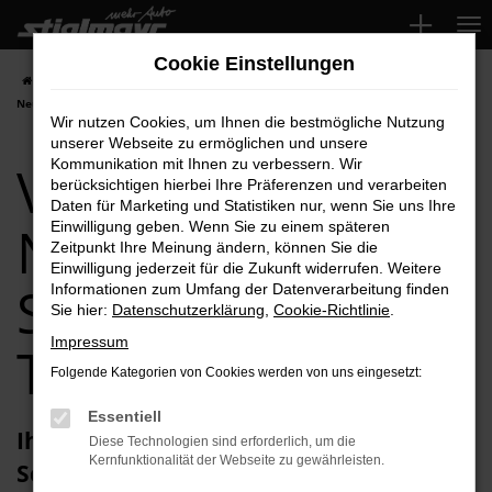
Zum
Hauptinhalt
Cookie Einstellungen
springen
Startseite
Schrobenhausen
VW
VW T-Cross
VW T-Cross
Neuwagen für Schrobenhausen Top-Angebote
Wir nutzen Cookies, um Ihnen die bestmögliche Nutzung
unserer Webseite zu ermöglichen und unsere
VW T-Cross
Kommunikation mit Ihnen zu verbessern. Wir
berücksichtigen hierbei Ihre Präferenzen und verarbeiten
Daten für Marketing und Statistiken nur, wenn Sie uns Ihre
Neuwagen für
Einwilligung geben. Wenn Sie zu einem späteren
Zeitpunkt Ihre Meinung ändern, können Sie die
Einwilligung jederzeit für die Zukunft widerrufen. Weitere
Schrobenhausen
Informationen zum Umfang der Datenverarbeitung finden
Sie hier:
Datenschutzerklärung
,
Cookie-Richtlinie
.
Impressum
Top-Angebote
Folgende Kategorien von Cookies werden von uns eingesetzt:
Essentiell
Ihren VW T-Cross Neuwagen für
Diese Technologien sind erforderlich, um die
Kernfunktionalität der Webseite zu gewährleisten.
Schrobenhausen erhalten Sie im