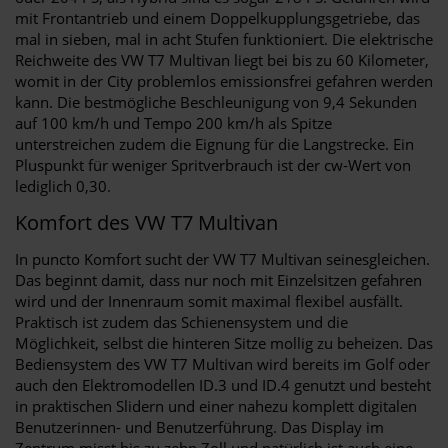
mit Frontantrieb und einem Doppelkupplungsgetriebe, das
mal in sieben, mal in acht Stufen funktioniert. Die elektrische
Reichweite des VW T7 Multivan liegt bei bis zu 60 Kilometer,
womit in der City problemlos emissionsfrei gefahren werden
kann. Die bestmögliche Beschleunigung von 9,4 Sekunden
auf 100 km/h und Tempo 200 km/h als Spitze
unterstreichen zudem die Eignung für die Langstrecke. Ein
Pluspunkt für weniger Spritverbrauch ist der cw-Wert von
lediglich 0,30.
Komfort des VW T7 Multivan
In puncto Komfort sucht der VW T7 Multivan seinesgleichen.
Das beginnt damit, dass nur noch mit Einzelsitzen gefahren
wird und der Innenraum somit maximal flexibel ausfällt.
Praktisch ist zudem das Schienensystem und die
Möglichkeit, selbst die hinteren Sitze mollig zu beheizen. Das
Bediensystem des VW T7 Multivan wird bereits im Golf oder
auch den Elektromodellen ID.3 und ID.4 genutzt und besteht
in praktischen Slidern und einer nahezu komplett digitalen
Benutzerinnen- und Benutzerführung. Das Display im
Zentrum misst bis zu zehn Zoll und natürlich ist auch eine