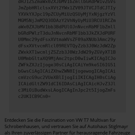
dHJ1ZSZmaWx0ZXJbMV1bZmllbGRdPW1vZGVs
JmZpbHRlclsxXVt2YWx1ZV09JTVCJTdCJTIy
YXVkYXJpc19pZCUyMiUzQSUyMjYxNjgzYzVl
MGM5NjJmM2Q3ODAzY2VhNyUyMiU3RCU1RCZm
aWx0ZXJbMV1bb3BdPUlOJnNvcnRbMF1bZmll
bGRdPWlzT3duJnNvcnRbMF1bb3JkZXJdPURF
U0Mmc29ydFsxXVtmaWVsZF09aXNUb3Amc29y
dFsxXVtvcmRlcl09REVTQyZzb3J0WzJdW2Zp
ZWxkXT1wcmljZSZzb3J0WzJdW29yZGVyXT1B
U0MmbGltaXQ9MjAmc2tpcD0wIiwKICAgICJo
ZWFkZXJzIjoge30sCiAgICAiYm9keSI6IG51
bGwsCiAgICAiZXhwZWN0IjogewogICAgICAi
cmVzcG9uc2VUeXBlIjogIiIKICAgIH0sCiAg
ICAidGltZW91dCI6IDAsCiAgICAicHJvZ3Jl
c3MiOiBudWxsLAogICAgInJpc2t5IjogZmFs
c2UKICB9Cn0=
Entdecken Sie die Faszination von VW T7 Multivan für
Schrobenhausen, und vertrauen Sie auf Autohaus Stiglmayr
als Ihren zuverlässigen Partner für herausragende Fahrzeuge