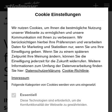
Zum
Hauptinhalt
Cookie Einstellungen
springen
Startseite
Schrobenhausen
VW
VW T7 Multivan für
Schrobenhausen Top-Angebote
Wir nutzen Cookies, um Ihnen die bestmögliche Nutzung
unserer Webseite zu ermöglichen und unsere
VW T7 Multivan
Kommunikation mit Ihnen zu verbessern. Wir
berücksichtigen hierbei Ihre Präferenzen und verarbeiten
Daten für Marketing und Statistiken nur, wenn Sie uns Ihre
für
Einwilligung geben. Wenn Sie zu einem späteren
Zeitpunkt Ihre Meinung ändern, können Sie die
Einwilligung jederzeit für die Zukunft widerrufen. Weitere
Schrobenhausen
Informationen zum Umfang der Datenverarbeitung finden
Sie hier:
Datenschutzerklärung
,
Cookie-Richtlinie
.
Impressum
Top-Angebote
Folgende Kategorien von Cookies werden von uns eingesetzt:
Essentiell
Ihren VW T7 Multivan für
Diese Technologien sind erforderlich, um die
Kernfunktionalität der Webseite zu gewährleisten.
Schrobenhausen erhalten Sie im