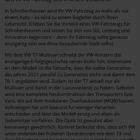
In Schrobenhausen wird Ihr VW-Fahrzeug zu mehr als nur
einem Auto – es wird zu einem Begleiter durch Ihren
Lebensstil. Erleben Sie die Vorteile eines VW-Fahrzeugs für
Schrobenhausen und lassen Sie sich von Stil, Leistung und
Innovation begeistern – denn Ihr Fahrzeug sollte genauso
einzigartig sein wie diese bezaubernde Stadt selbst.
Mit dem VW T7 Multivan schreibt der VW-Konzern die
einzigartige Erfolgsgeschichte seines Bullis fort. Interessant
an dem Modell ist die Tatsache, dass die siebte Generation
des Jahres 2021 parallel zu Generation sechs und damit dem
T6.1 angeboten wird. Zudem ist der T7 aktuell nur als
Multivan und damit in der Luxusvariante zu haben. Geboten
wird eine komplette Neukonstruktion des Transporters bzw.
Vans, die auf dem modularen Querbaukasten (MQB) basiert.
Volkswagen hat sich bewusst für weniger Varianten
entschieden und lässt das Modell einzig und allein als
Siebensitzer vorfahren. Die Optik ist gewohnt aber
keineswegs gewöhnlich. Konkret bedeutet dies, dass sich VW
unter anderem bei früheren Generationen wie dem T3 und
dem T4 bedient und trotzdem etwas komplett Neues schafft.