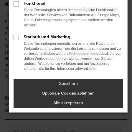
Autohaus Stiglmayr
Funktional
Diese Technologien bieten die bestmögliche Funktionalität
Herzlich willkommen bei Autohaus Stiglmayr – Ihre erste
der Webseite. Services von Drittanbietern wie Google Maps,
Anlaufstelle für exzellente VW T7 Multivan Fahrzeuge für
Chats, Fahrzeugbewertungssystem und weitere werden
aktiviert.
Schrobenhausen und Umgebung! Unser renommiertes
Autohaus ist stolz darauf, Ihnen eine herausragende
Statistik und Marketing
Auswahl an VW T7 Multivan zu präsentieren, die höchste
Diese Technologien ermöglichen es uns, die Nutzung der
Standards in Sachen Qualität und Leistung erfüllen. Wir sind
Webseite zu analysieren, um die Leistung zu messen und zu
seit Jahren Ihr vertrauenswürdiger Partner, wenn es um
verbessern. Zudem werden Technologien eingesetzt, die von
erstklassige Automobile geht. Erfahren Sie mehr über unsere
dritten Werbetreibenden verwendet werden, um Sie auf
beeindruckende VW T7 Multivan Flotte und warum
anderen Webseiten zu verfolgen und um Anzeigen zu
schalten, die für Ihre Interessen relevant sind.
Autohaus Stiglmayr die bevorzugte Adresse für VW T7
Multivan Liebhaber ist.
Speichern
Optionale Cookies ablehnen
Kategorie
Alle akzeptieren
VW T7 Multivan Neuwagen Schrobenhausen
VW T7 Multivan Gebrauchtwagen Schrobenhausen