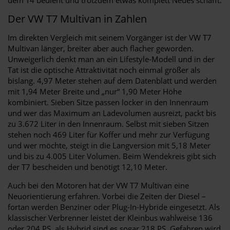
Der VW T7 Multivan in Zahlen
Im direkten Vergleich mit seinem Vorgänger ist der VW T7
Multivan länger, breiter aber auch flacher geworden.
Unweigerlich denkt man an ein Lifestyle-Modell und in der
Tat ist die optische Attraktivität noch einmal größer als
bislang. 4,97 Meter stehen auf dem Datenblatt und werden
mit 1,94 Meter Breite und „nur“ 1,90 Meter Höhe
kombiniert. Sieben Sitze passen locker in den Innenraum
und wer das Maximum an Ladevolumen ausreizt, packt bis
zu 3.672 Liter in den Innenraum. Selbst mit sieben Sitzen
stehen noch 469 Liter für Koffer und mehr zur Verfügung
und wer möchte, steigt in die Langversion mit 5,18 Meter
und bis zu 4.005 Liter Volumen. Beim Wendekreis gibt sich
der T7 bescheiden und benötigt 12,10 Meter.
Auch bei den Motoren hat der VW T7 Multivan eine
Neuorientierung erfahren. Vorbei die Zeiten der Diesel –
fortan werden Benziner oder Plug-In-Hybride eingesetzt. Als
klassischer Verbrenner leistet der Kleinbus wahlweise 136
oder 204 PS, als Hybrid sind es sogar 218 PS. Gefahren wird