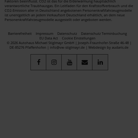
Faktoren beeinflusst. CO2 ist das für die Erderwärmung hauptsächlich
verantwortliche Traubhausgas. Ein Leitfaden für den Kraftstoffverbrauch und die
CO2-Emission aller in Deutschland angebotenen Personenkraftfahrzeugmodelle
ist unentgeltlich an jedem Verkaufsort Deutschland erhältlich, an dem neue
Personenkraftfahrzeugmodelle ausgestellt oder angeboten werden.
Barrierefreiheit
Impressum
Datenschutz
Datenschutz Terminbuchung
EU Data Act
Cookie Einstellungen
© 2026 Autohaus Michael Stiglmayr GmbH | Joseph-Fraunhofer-Straße 46-48 |
DE-85276 Pfaffenhofen | info@vw-stiglmayr.de |
Webdesign by audaris.de