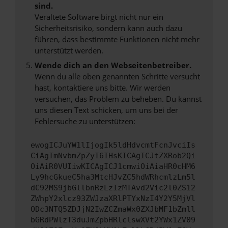
sind.
Veraltete Software birgt nicht nur ein
Sicherheitsrisiko, sondern kann auch dazu
führen, dass bestimmte Funktionen nicht mehr
unterstützt werden.
Wende dich an den Webseitenbetreiber.
Wenn du alle oben genannten Schritte versucht
hast, kontaktiere uns bitte. Wir werden
versuchen, das Problem zu beheben. Du kannst
uns diesen Text schicken, um uns bei der
Fehlersuche zu unterstützen:
ewogICJuYW1lIjogIk5ldHdvcmtFcnJvciIs
CiAgImNvbmZpZyI6IHsKICAgICJtZXRob2Qi
OiAiR0VUIiwKICAgICJ1cmwiOiAiaHR0cHM6
Ly9hcGkueC5ha3MtcHJvZC5hdWRhcmlzLm5l
dC92MS9jbGllbnRzLzIzMTAvd2Vic2l0ZS12
ZWhpY2xlcz93ZWJzaXRlPTYxNzI4Y2Y5MjVl
ODc3NTQ5ZDJjN2IwZCZmaWx0ZXJbMF1bZmll
bGRdPWlzT3duJmZpbHRlclswXVt2YWx1ZV09