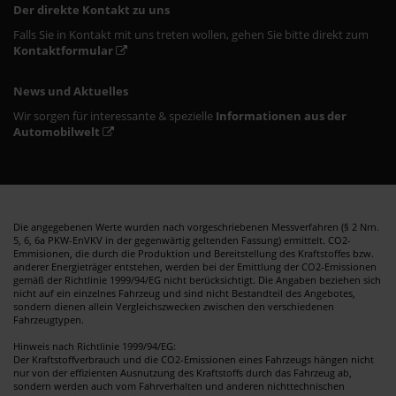
Der direkte Kontakt zu uns
Falls Sie in Kontakt mit uns treten wollen, gehen Sie bitte direkt zum
Kontaktformular
News und Aktuelles
Wir sorgen für interessante & spezielle
Informationen aus der
Automobilwelt
Die angegebenen Werte wurden nach vorgeschriebenen Messverfahren (§ 2 Nrn.
5, 6, 6a PKW-EnVKV in der gegenwärtig geltenden Fassung) ermittelt. CO2-
Emmisionen, die durch die Produktion und Bereitstellung des Kraftstoffes bzw.
anderer Energieträger entstehen, werden bei der Emittlung der CO2-Emissionen
gemäß der Richtlinie 1999/94/EG nicht berücksichtigt. Die Angaben beziehen sich
nicht auf ein einzelnes Fahrzeug und sind nicht Bestandteil des Angebotes,
sondern dienen allein Vergleichszwecken zwischen den verschiedenen
Fahrzeugtypen.
Hinweis nach Richtlinie 1999/94/EG:
Der Kraftstoffverbrauch und die CO2-Emissionen eines Fahrzeugs hängen nicht
nur von der effizienten Ausnutzung des Kraftstoffs durch das Fahrzeug ab,
sondern werden auch vom Fahrverhalten und anderen nichttechnischen