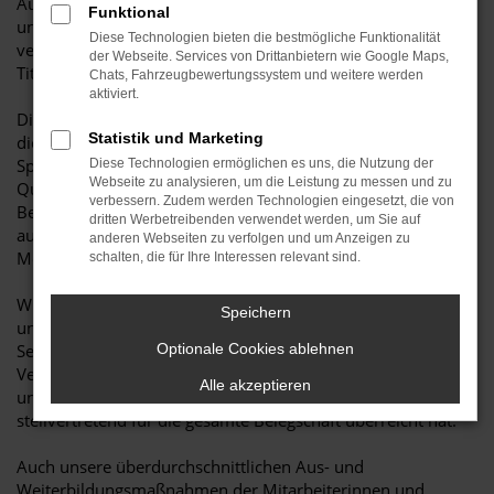
Auszeichnung vor 17 Jahren ins Leben gerufen wurde, war
Funktional
unser Autohaus Rothsee fast immer unter diesen „Top 100“
Diese Technologien bieten die bestmögliche Funktionalität
vertreten. Und dass, obwohl es gar nicht leicht ist, diesen
der Webseite. Services von Drittanbietern wie Google Maps,
Titel zu erlangen.
Chats, Fahrzeugbewertungssystem und weitere werden
aktiviert.
Die Audi AG zeichnet nur die erfolgreichsten Betriebe aus,
Statistik und Marketing
die für alle ihre Kundinnen und Kunden zuverlässig
Spitzenleistung im Service erbringen, und dabei in Sachen
Diese Technologien ermöglichen es uns, die Nutzung der
Webseite zu analysieren, um die Leistung zu messen und zu
Qualität und Kompetenz keine Kompromisse machen. Die
verbessern. Zudem werden Technologien eingesetzt, die von
Bewertung berücksichtigt dabei neben qualitativen Faktoren
dritten Werbetreibenden verwendet werden, um Sie auf
auch insbesondere Kriterien der Servicequalität, sowie die
anderen Webseiten zu verfolgen und um Anzeigen zu
Messung der Kundenzufriedenheit.
schalten, die für Ihre Interessen relevant sind.
Wir haben dabei überdurchschnittliche Ergebnisse erzielt
Speichern
und bieten dementsprechend einen ausgezeichneten
Service. Dies befand auch der zuständige Audi-
Optionale Cookies ablehnen
Vertriebspartner-Betreuer After Sales, Axel Freyer, der
Alle akzeptieren
unserem Betriebsleiter Michael Götz den begehrten Pokal
stellvertretend für die gesamte Belegschaft überreicht hat.
Auch unsere überdurchschnittlichen Aus- und
Weiterbildungsmaßnahmen der Mitarbeiterinnen und