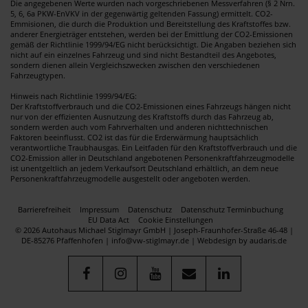
Die angegebenen Werte wurden nach vorgeschriebenen Messverfahren (§ 2 Nrn.
5, 6, 6a PKW-EnVKV in der gegenwärtig geltenden Fassung) ermittelt. CO2-
Emmisionen, die durch die Produktion und Bereitstellung des Kraftstoffes bzw.
anderer Energieträger entstehen, werden bei der Emittlung der CO2-Emissionen
gemäß der Richtlinie 1999/94/EG nicht berücksichtigt. Die Angaben beziehen sich
nicht auf ein einzelnes Fahrzeug und sind nicht Bestandteil des Angebotes,
sondern dienen allein Vergleichszwecken zwischen den verschiedenen
Fahrzeugtypen.
Hinweis nach Richtlinie 1999/94/EG:
Der Kraftstoffverbrauch und die CO2-Emissionen eines Fahrzeugs hängen nicht
nur von der effizienten Ausnutzung des Kraftstoffs durch das Fahrzeug ab,
sondern werden auch vom Fahrverhalten und anderen nichttechnischen
Faktoren beeinflusst. CO2 ist das für die Erderwärmung hauptsächlich
verantwortliche Traubhausgas. Ein Leitfaden für den Kraftstoffverbrauch und die
CO2-Emission aller in Deutschland angebotenen Personenkraftfahrzeugmodelle
ist unentgeltlich an jedem Verkaufsort Deutschland erhältlich, an dem neue
Personenkraftfahrzeugmodelle ausgestellt oder angeboten werden.
Barrierefreiheit
Impressum
Datenschutz
Datenschutz Terminbuchung
EU Data Act
Cookie Einstellungen
© 2026 Autohaus Michael Stiglmayr GmbH | Joseph-Fraunhofer-Straße 46-48 |
DE-85276 Pfaffenhofen | info@vw-stiglmayr.de |
Webdesign by audaris.de