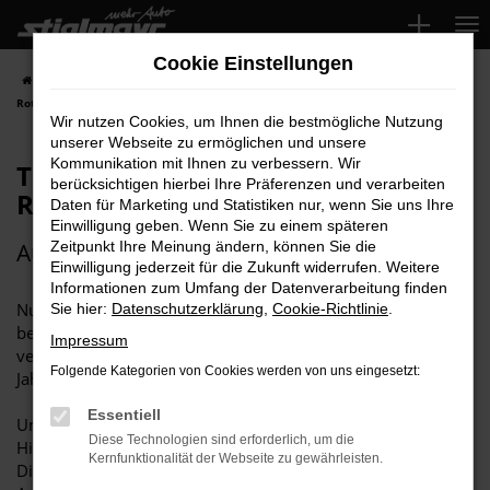
Zum
Hauptinhalt
Cookie Einstellungen
springen
Startseite
Über uns
Aktuelles
Top-Service auch im Autohaus
Rothsee
Wir nutzen Cookies, um Ihnen die bestmögliche Nutzung
unserer Webseite zu ermöglichen und unsere
Kommunikation mit Ihnen zu verbessern. Wir
Top-Service auch im Autohaus
berücksichtigen hierbei Ihre Präferenzen und verarbeiten
Rothsee
Daten für Marketing und Statistiken nur, wenn Sie uns Ihre
Einwilligung geben. Wenn Sie zu einem späteren
Audi Top Service Partner 2024¹
Zeitpunkt Ihre Meinung ändern, können Sie die
Einwilligung jederzeit für die Zukunft widerrufen. Weitere
Informationen zum Umfang der Datenverarbeitung finden
Nur die 100 besten Audi-Betriebe in ganz Deutschland
Sie hier:
Datenschutzerklärung
,
Cookie-Richtlinie
.
bekommen die Auszeichnung „Audi Top Service Partner“
Impressum
verliehen. Für diese Auszeichnung müssen Sie sich jedes
Folgende Kategorien von Cookies werden von uns eingesetzt:
Jahr aufs Neue qualifizieren.
Essentiell
Umso stolzer sind wir, dass unser Autohaus Rothsee in
Diese Technologien sind erforderlich, um die
Hilpoltstein es auch dieses Jahr wieder geschafft hat.
Kernfunktionalität der Webseite zu gewährleisten.
Die Betonung liegt auf "wieder", denn seitdem die