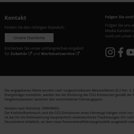
Kontakt
Folgen Sie uns!
Folgen Sie uns 
Finden Sie den richtigen Standort:
Media Kanälen u
rund um unser 
Unsere Standorte
Entdecken Sie unser umfangreiches Angebot
für
Zubehör
und
Werkstattservice
Die angegebenen Werte wurden nach vorgeschriebenen Messverfahren (§ 2 Nrn. 5, 6,
Energieträger entstehen, werden bei der Emittlung der CO2-Emissionen gemäß der Ric
Vergleichszwecken zwischen den verschiedenen Fahrzeugtypen.
Hinweis nach Richtlinie 1999/94/EG:
Der Kraftstoffverbrauch und die CO2-Emissionen eines Fahrzeugs hängen nicht nur 
ist das für die Erderwärmung hauptsächlich verantwortliche Traubhausgas. Ein Leit
Deutschland erhältlich, an dem neue Personenkraftfahrzeugmodelle ausgestellt od