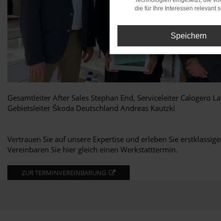
Technologien eingesetzt, die v
die für Ihre Interessen relevant s
Speichern
Gesamtleiter After Sales Stephan End, Serviceleiter Calogero La
Gebietsleiter Škoda Deutschland Andreas Kautzki
Vertrauen Sie auf unsere Expertise und erleben Sie erstklassige
Vereinbaren Sie hier gleich einen Werkstatttermin.
ZUR TERMINVEREINBARUNG