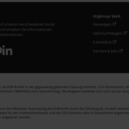
Stiglmayr Welt
auf unseren verschiedenen Social
Neuwagen
nd erhalten Sie Informationen
Gebrauchtwagen
Unternehmen.
E-Mobilität
Karriere & Jobs
 6a PKW-EnVKV in der gegenwärtig geltenden Fassung) ermittelt. CO2-Emmisionen, die 
htlinie 1999/94/EG nicht berücksichtigt. Die Angaben beziehen sich nicht auf ein ein
von der effizienten Ausnutzung des Kraftstoffs durch das Fahrzeug ab, sondern werd
faden für den Kraftstoffverbrauch und die CO2-Emission aller in Deutschland angebote
er angeboten werden.