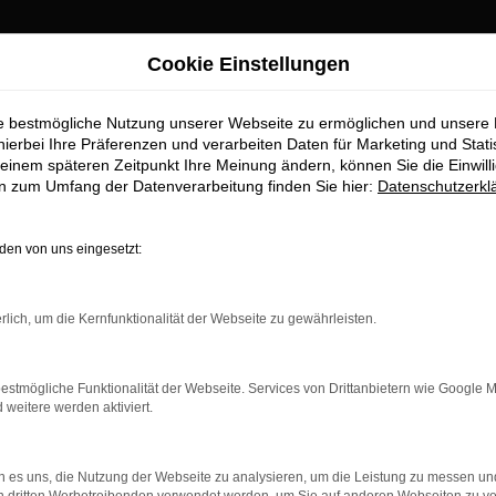
Cookie Einstellungen
ie bestmögliche Nutzung unserer Webseite zu ermöglichen und unsere
Best Performer 20
hierbei Ihre Präferenzen und verarbeiten Daten für Marketing und Stati
einem späteren Zeitpunkt Ihre Meinung ändern, können Sie die Einwillig
en zum Umfang der Datenverarbeitung finden Sie hier:
Datenschutzerkl
 Leistung
en von uns eingesetzt:
Unser Autohaus Stiglmayr in Schrobenhau
rlich, um die Kernfunktionalität der Webseite zu gewährleisten.
Performer 2024" von ŠKODA ausgezeichne
Wir freuen uns, bekannt zu geben, dass unser 
estmögliche Funktionalität der Webseite. Services von Drittanbietern wie Google 
Schrobenhausen mit dem Titel
Best Performe
eitere werden aktiviert.
ausgezeichnet wurde.
Diese Ehrung, die von dem Gebietsleiter von
 es uns, die Nutzung der Webseite zu analysieren, um die Leistung zu messen u
Kautzki überreicht wurde, ist ein klarer Bewe