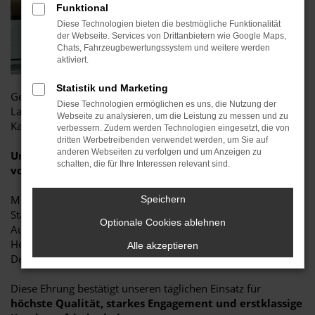
Funktional
Diese Technologien bieten die bestmögliche Funktionalität
der Webseite. Services von Drittanbietern wie Google Maps,
Chats, Fahrzeugbewertungssystem und weitere werden
aktiviert.
Statistik und Marketing
Gesamtleiter After Sales Stephan End, Serviceleiter Calogero
Diese Technologien ermöglichen es uns, die Nutzung der
La Russa, Fachberater Service Technik Škoda Deutschland
Webseite zu analysieren, um die Leistung zu messen und zu
Karsten Reuter
verbessern. Zudem werden Technologien eingesetzt, die von
dritten Werbetreibenden verwendet werden, um Sie auf
anderen Webseiten zu verfolgen und um Anzeigen zu
Unser Autohaus Stiglmayr in Schrobenhausen wurde
schalten, die für Ihre Interessen relevant sind.
von ŠKODA als „Best Performer 2025“ ausgezeichnet!
Mit großer Freude dürfen wir bekannt geben, dass unser
Speichern
Standort in Schrobenhausen erneut diese besondere
Optionale Cookies ablehnen
Auszeichnung erhalten hat. Überreicht wurde der Titel durch
Herrn Reuter, Fachberater Service Technik bei ŠKODA
Alle akzeptieren
Deutschland.
Diese Ehrung bestätigt unseren täglichen Einsatz für
höchste Qualität, starkes Engagement und erstklassige