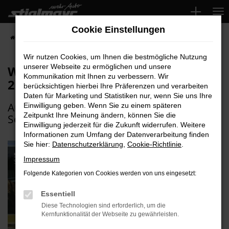
Zum
Hauptinhalt
Cookie Einstellungen
springen
Startseite
Über uns
Aktuelles
Wir sind Skoda "Best Performer 2025"
Wir nutzen Cookies, um Ihnen die bestmögliche Nutzung
unserer Webseite zu ermöglichen und unsere
Wir sind Skoda "Best Performer
Kommunikation mit Ihnen zu verbessern. Wir
2025"
berücksichtigen hierbei Ihre Präferenzen und verarbeiten
Daten für Marketing und Statistiken nur, wenn Sie uns Ihre
Auszeichnung für unser Autohaus in
Einwilligung geben. Wenn Sie zu einem späteren
Zeitpunkt Ihre Meinung ändern, können Sie die
Schrobenhausen
Einwilligung jederzeit für die Zukunft widerrufen. Weitere
Informationen zum Umfang der Datenverarbeitung finden
Sie hier:
Datenschutzerklärung
,
Cookie-Richtlinie
.
Impressum
Folgende Kategorien von Cookies werden von uns eingesetzt:
Essentiell
Diese Technologien sind erforderlich, um die
Kernfunktionalität der Webseite zu gewährleisten.