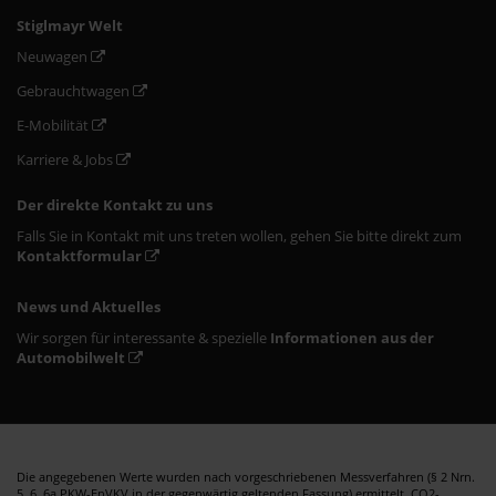
Stiglmayr Welt
Neuwagen
Gebrauchtwagen
E-Mobilität
Karriere & Jobs
Der direkte Kontakt zu uns
Falls Sie in Kontakt mit uns treten wollen, gehen Sie bitte direkt zum
Kontaktformular
News und Aktuelles
Wir sorgen für interessante & spezielle
Informationen aus der
Automobilwelt
Die angegebenen Werte wurden nach vorgeschriebenen Messverfahren (§ 2 Nrn.
5, 6, 6a PKW-EnVKV in der gegenwärtig geltenden Fassung) ermittelt. CO2-