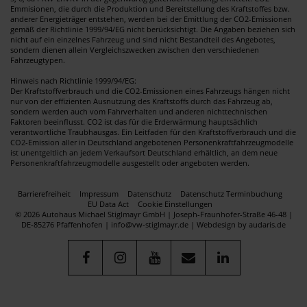
Emmisionen, die durch die Produktion und Bereitstellung des Kraftstoffes bzw.
anderer Energieträger entstehen, werden bei der Emittlung der CO2-Emissionen
gemäß der Richtlinie 1999/94/EG nicht berücksichtigt. Die Angaben beziehen sich
nicht auf ein einzelnes Fahrzeug und sind nicht Bestandteil des Angebotes,
sondern dienen allein Vergleichszwecken zwischen den verschiedenen
Fahrzeugtypen.
Hinweis nach Richtlinie 1999/94/EG:
Der Kraftstoffverbrauch und die CO2-Emissionen eines Fahrzeugs hängen nicht
nur von der effizienten Ausnutzung des Kraftstoffs durch das Fahrzeug ab,
sondern werden auch vom Fahrverhalten und anderen nichttechnischen
Faktoren beeinflusst. CO2 ist das für die Erderwärmung hauptsächlich
verantwortliche Traubhausgas. Ein Leitfaden für den Kraftstoffverbrauch und die
CO2-Emission aller in Deutschland angebotenen Personenkraftfahrzeugmodelle
ist unentgeltlich an jedem Verkaufsort Deutschland erhältlich, an dem neue
Personenkraftfahrzeugmodelle ausgestellt oder angeboten werden.
Barrierefreiheit
Impressum
Datenschutz
Datenschutz Terminbuchung
EU Data Act
Cookie Einstellungen
© 2026 Autohaus Michael Stiglmayr GmbH | Joseph-Fraunhofer-Straße 46-48 |
DE-85276 Pfaffenhofen | info@vw-stiglmayr.de |
Webdesign by audaris.de