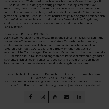
Die angegebenen Werte wurden nach vorgeschriebenen Messverfahren (§ 2 Nrn.
5, 6, 6a PKW-EnVKV in der gegenwärtig geltenden Fassung) ermittelt. CO2-
Emmisionen, die durch die Produktion und Bereitstellung des Kraftstoffes bzw.
anderer Energieträger entstehen, werden bei der Emittlung der CO2-Emissionen
gemäß der Richtlinie 1999/94/EG nicht berücksichtigt. Die Angaben beziehen sich
nicht auf ein einzelnes Fahrzeug und sind nicht Bestandteil des Angebotes,
sondern dienen allein Vergleichszwecken zwischen den verschiedenen
Fahrzeugtypen.
Hinweis nach Richtlinie 1999/94/EG:
Der Kraftstoffverbrauch und die CO2-Emissionen eines Fahrzeugs hängen nicht
nur von der effizienten Ausnutzung des Kraftstoffs durch das Fahrzeug ab,
sondern werden auch vom Fahrverhalten und anderen nichttechnischen
Faktoren beeinflusst. CO2 ist das für die Erderwärmung hauptsächlich
verantwortliche Traubhausgas. Ein Leitfaden für den Kraftstoffverbrauch und die
CO2-Emission aller in Deutschland angebotenen Personenkraftfahrzeugmodelle
ist unentgeltlich an jedem Verkaufsort Deutschland erhältlich, an dem neue
Personenkraftfahrzeugmodelle ausgestellt oder angeboten werden.
Barrierefreiheit
Impressum
Datenschutz
Datenschutz Terminbuchung
EU Data Act
Cookie Einstellungen
© 2026 Autohaus Michael Stiglmayr GmbH | Joseph-Fraunhofer-Straße 46-48 |
DE-85276 Pfaffenhofen | info@vw-stiglmayr.de |
Webdesign by audaris.de