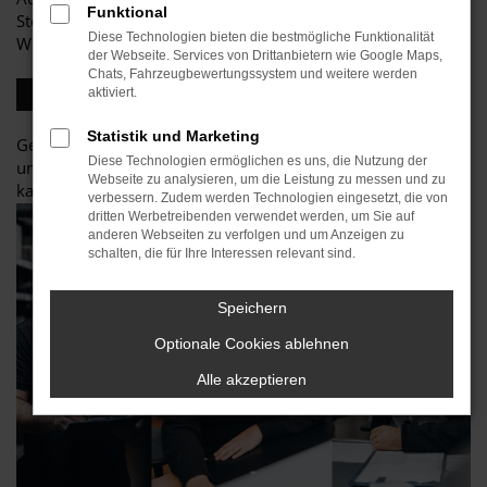
Funktional
Stellenangebote und Ausbildungsplätze.
Diese Technologien bieten die bestmögliche Funktionalität
Wir freuen uns auf Ihre aussagekräftige Bewerbung.
der Webseite. Services von Drittanbietern wie Google Maps,
Chats, Fahrzeugbewertungssystem und weitere werden
UNSERE AKTUELLEN STELLENANGEBOTE
aktiviert.
Statistik und Marketing
Gerne können Sie uns auch eine Initiativbewerbung senden
Diese Technologien ermöglichen es uns, die Nutzung der
unter
Webseite zu analysieren, um die Leistung zu messen und zu
karriere@stiglmayr-gruppe.de.
verbessern. Zudem werden Technologien eingesetzt, die von
dritten Werbetreibenden verwendet werden, um Sie auf
anderen Webseiten zu verfolgen und um Anzeigen zu
schalten, die für Ihre Interessen relevant sind.
Speichern
Optionale Cookies ablehnen
Alle akzeptieren