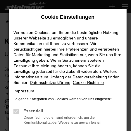
Zum
Hauptinhalt
Cookie Einstellungen
springen
Startseite
Über uns
Aktuelles
Karriere bei der Stiglmayr Gruppe
Wir nutzen Cookies, um Ihnen die bestmögliche Nutzung
unserer Webseite zu ermöglichen und unsere
Karriere bei der Stiglmayr Gruppe
Kommunikation mit Ihnen zu verbessern. Wir
berücksichtigen hierbei Ihre Präferenzen und verarbeiten
Unsere aktuellen Stellenangebote
Daten für Marketing und Statistiken nur, wenn Sie uns Ihre
Einwilligung geben. Wenn Sie zu einem späteren
Zeitpunkt Ihre Meinung ändern, können Sie die
Sie leben automobile Leidenschaft genau wie wir? Sie haben
Einwilligung jederzeit für die Zukunft widerrufen. Weitere
sozusagen Benzin im Blut und möchten gerne in einem
Informationen zum Umfang der Datenverarbeitung finden
serviceorientierten Automobilhandelsunternehmen Ihr
Sie hier:
Datenschutzerklärung
,
Cookie-Richtlinie
.
Können unter Beweis stellen, Erfahrung sammeln oder einen
Impressum
erstklassigen Einstieg in Berufsleben? Dann sind Sie bei uns
genau richtig. Als mittelständiges Familienunternehmen
Folgende Kategorien von Cookies werden von uns eingesetzt:
(gegründet 1905) mit derzeit über 260 Mitarbeitern, verteilt
Essentiell
auf vier Betriebsstandorte, bieten wir Ihnen die Plattform für
Ihre beruflichen Ziele.
Diese Technologien sind erforderlich, um die
Kernfunktionalität der Webseite zu gewährleisten.
Auf unseren Karriereseiten finden Sie alle aktuellen