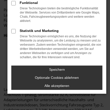
Funktional
Diese Technologien bieten die bestmögliche Funktionalität
Passend zum "ID. Charger Travel" gibt es verschiedene
der Webseite. Services von Drittanbietern wie Google Maps,
Ladeanschlüsse.
Chats, Fahrzeugbewertungssystem und weitere werden
Für die Garage oder das Carport daheim sorgt das passende
aktiviert.
Wandhalterungs-Set für einen gesicherten und festen Platz.
Statistik und Marketing
Hier die wichtigsten Fakten auf einen Blick:
Diese Technologien ermöglichen es uns, die Nutzung der
Ladesystem ID. Charger Travel Basis 7,2KW
Webseite zu analysieren, um die Leistung zu messen und zu
verbessern. Zudem werden Technologien eingesetzt, die von
Ladeleistung bis 7,2 kWh
dritten Werbetreibenden verwendet werden, um Sie auf
1 Phase 32 Ampere
anderen Webseiten zu verfolgen und um Anzeigen zu
Bedieneinheit mit 4,5mtr. Fahrzeugkabel mit Typ2-
schalten, die für Ihre Interessen relevant sind.
Stecker
Hochwertiges Produkt des Volkswagen Konzerns
Speichern
ID. Design by Volkswagen
Anschlussmöglichkeit diverser Netzkabel (nicht im
Optionale Cookies ablehnen
Lieferumfang)
Alle akzeptieren
Ladekabel Mode: Ladekabel Mode 2, Gesamtlänge 4,5 m,
Anschluss 1-phasig, Stromstärke 32 A, Schnittstelle für
Adapterleitungen für unterschiedliche Haushalts- und
Industriesteckdosen, Steckvorrichtung Fahrzeugseite Typ 2,