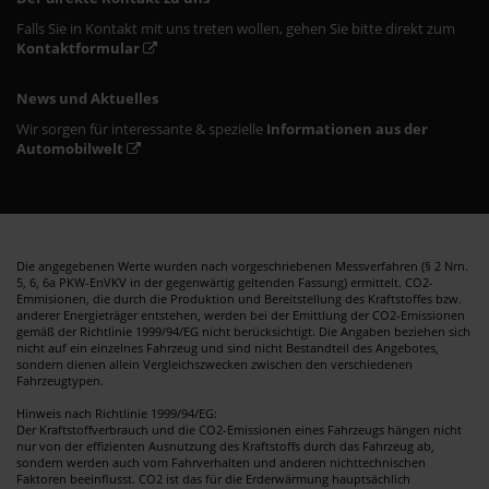
Falls Sie in Kontakt mit uns treten wollen, gehen Sie bitte direkt zum
Kontaktformular
News und Aktuelles
Wir sorgen für interessante & spezielle
Informationen aus der
Automobilwelt
Die angegebenen Werte wurden nach vorgeschriebenen Messverfahren (§ 2 Nrn.
5, 6, 6a PKW-EnVKV in der gegenwärtig geltenden Fassung) ermittelt. CO2-
Emmisionen, die durch die Produktion und Bereitstellung des Kraftstoffes bzw.
anderer Energieträger entstehen, werden bei der Emittlung der CO2-Emissionen
gemäß der Richtlinie 1999/94/EG nicht berücksichtigt. Die Angaben beziehen sich
nicht auf ein einzelnes Fahrzeug und sind nicht Bestandteil des Angebotes,
sondern dienen allein Vergleichszwecken zwischen den verschiedenen
Fahrzeugtypen.
Hinweis nach Richtlinie 1999/94/EG:
Der Kraftstoffverbrauch und die CO2-Emissionen eines Fahrzeugs hängen nicht
nur von der effizienten Ausnutzung des Kraftstoffs durch das Fahrzeug ab,
sondern werden auch vom Fahrverhalten und anderen nichttechnischen
Faktoren beeinflusst. CO2 ist das für die Erderwärmung hauptsächlich