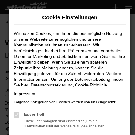
Zum
Hauptinhalt
Cookie Einstellungen
springen
Startseite
Über uns
Aktuelles
Volkswagen ID. Charger Travel
Wir nutzen Cookies, um Ihnen die bestmögliche Nutzung
unserer Webseite zu ermöglichen und unsere
Volkswagen ID. Charger Travel
Kommunikation mit Ihnen zu verbessern. Wir
berücksichtigen hierbei Ihre Präferenzen und verarbeiten
Unterwegs immer flexibel laden
Daten für Marketing und Statistiken nur, wenn Sie uns Ihre
Einwilligung geben. Wenn Sie zu einem späteren
Zeitpunkt Ihre Meinung ändern, können Sie die
Sie möchten beim Lades Ihres ID. oder Hybrid flexibel sein,
Einwilligung jederzeit für die Zukunft widerrufen. Weitere
ganz unabhängig davon, wo Sie sich gerade befinden?
Informationen zum Umfang der Datenverarbeitung finden
Sie hier:
Datenschutzerklärung
,
Cookie-Richtlinie
.
Dann ist das intelligente Volkswagen Original Ladesystem
Impressum
"ID. Charger Travel" genau das richtige Produkt für Sie.
Der "ID. Charger Travel" ist ein Steuergerät, das wie eine
Folgende Kategorien von Cookies werden von uns eingesetzt:
mobile Wallbox funktioniert. Der "ID. Charger Travel"
Essentiell
ermöglicht das Laden auch per Starkstrom mit derselben
Leistung wie bei einer Wallbox, erkennt Stecker und
Diese Technologien sind erforderlich, um die
Kernfunktionalität der Webseite zu gewährleisten.
Spannung und regelt die maximal zulässige Leistung. Damit
sind Sie gut gerüstet, auch für Fahrten ins Ausland.