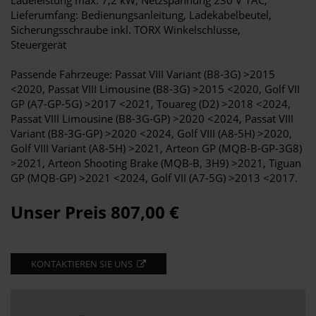
Ladeleistung max. 7,2 kW, Netzspannung 230 V 1AC,
Lieferumfang: Bedienungsanleitung, Ladekabelbeutel,
Sicherungsschraube inkl. TORX Winkelschlüsse,
Steuergerät
Passende Fahrzeuge: Passat VIII Variant (B8-3G) >2015
<2020, Passat VIII Limousine (B8-3G) >2015 <2020, Golf VII
GP (A7-GP-5G) >2017 <2021, Touareg (D2) >2018 <2024,
Passat VIII Limousine (B8-3G-GP) >2020 <2024, Passat VIII
Variant (B8-3G-GP) >2020 <2024, Golf VIII (A8-5H) >2020,
Golf VIII Variant (A8-5H) >2021, Arteon GP (MQB-B-GP-3G8)
>2021, Arteon Shooting Brake (MQB-B, 3H9) >2021, Tiguan
GP (MQB-GP) >2021 <2024, Golf VII (A7-5G) >2013 <2017.
Unser Preis 807,00 €
KONTAKTIEREN SIE UNS